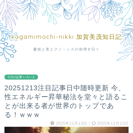
kagamimochi-nikki 加賀美茂知日記
慶祝と美とグノ－シスの弥増す日々
今日の記事 いろいろ
20251213注目記事日中随時更新 今、
性エネルギー昇華秘法を堂々と語るこ
とが出来る者が世界のトップであ
る！ｗｗｗ
2025年12月13日
/
2025年12月13日