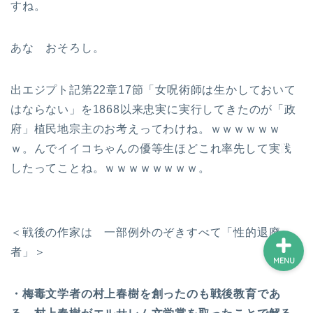
すね。
あな おそろし。
ホーム
プロフィール
出エジプト記第22章17節「女呪術師は生かしておいて
はならない」を1868以来忠実に実行してきたのが「政
サービス
府」植民地宗主のお考えってわけね。ｗｗｗｗｗｗ
ｗ。んでイイコちゃんの優等生ほどこれ率先して実践
ランキング
したってことね。ｗｗｗｗｗｗｗｗ。
＜戦後の作家は 一部例外のぞきすべて「性的退廃
者」＞
MENU
・梅毒文学者の村上春樹を創ったのも戦後教育であ