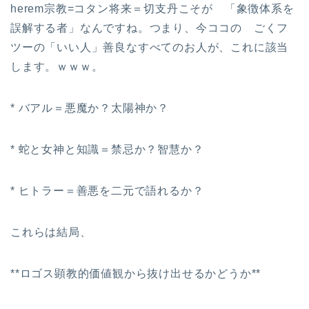
herem宗教=コタン将来＝切支丹こそが 「象徴体系を
誤解する者」なんですね。つまり、今ココの ごくフ
ツーの「いい人」善良なすべてのお人が、これに該当
します。ｗｗｗ。
* バアル＝悪魔か？太陽神か？
* 蛇と女神と知識＝禁忌か？智慧か？
* ヒトラー＝善悪を二元で語れるか？
これらは結局、
**ロゴス顕教的価値観から抜け出せるかどうか**