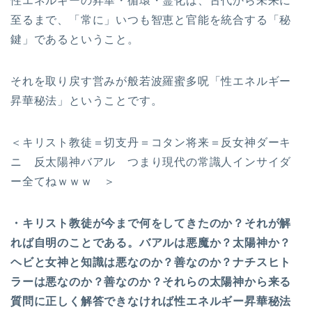
性エネルギーの昇華・循環・霊化は、古代から未来に
至るまで、「常に」いつも智恵と官能を統合する「秘
鍵」であるということ。
それを取り戻す営みが般若波羅蜜多呪「性エネルギー
昇華秘法」ということです。
＜キリスト教徒＝切支丹＝コタン将来＝反女神ダーキ
ニ 反太陽神バアル つまり現代の常識人インサイダ
ー全てねｗｗｗ ＞
・キリスト教徒が今まで何をしてきたのか？それが解
れば自明のことである。バアルは悪魔か？太陽神か？
ヘビと女神と知識は悪なのか？善なのか？ナチスヒト
ラーは悪なのか？善なのか？それらの太陽神から来る
質問に正しく解答できなければ性エネルギー昇華秘法