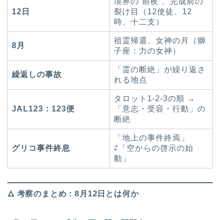
境界の“前夜”、完成前の
12日
裂け目（12使徒、12
時、十二支）
祖霊帰還、女神の月（獅
8月
子座：力の女神）
「霊の断絶」が繰り返さ
繰返しの事故
れる地点
タロット1-2-3の順 →
JAL123：123便
「意志・受容・行動」の
断絶
「地上の事件終焉」
グリコ事件終息
⇄「空からの啓示の始
動」
🜂 考察のまとめ：8月12日とは何か