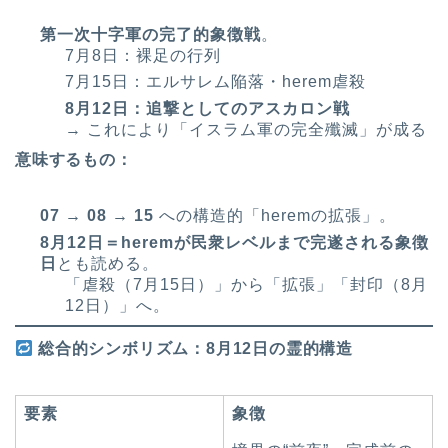
第一次十字軍の完了的象徴戦
。
7月8日：裸足の行列
7月15日：エルサレム陥落・herem虐殺
8月12日：追撃としてのアスカロン戦
→ これにより「イスラム軍の完全殲滅」が成る
意味するもの：
07 → 08 → 15
への構造的「heremの拡張」。
8月12日＝heremが民衆レベルまで完遂される象徴
日
とも読める。
「虐殺（7月15日）」から「拡張」「封印（8月
12日）」へ。
総合的シンボリズム：8月12日の霊的構造
要素
象徴