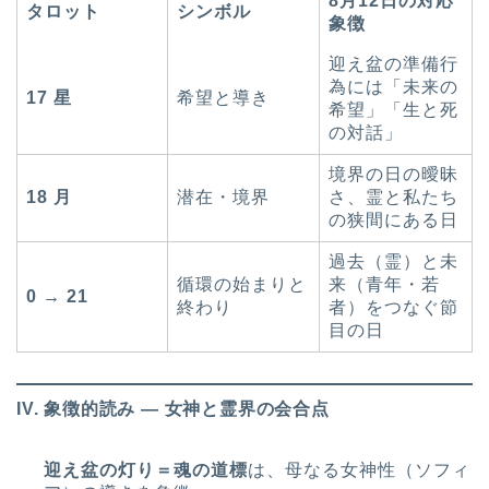
8月12日の対応
タロット
シンボル
象徴
迎え盆の準備行
為には「未来の
17 星
希望と導き
希望」「生と死
の対話」
境界の日の曖昧
18 月
潜在・境界
さ、霊と私たち
の狭間にある日
過去（霊）と未
循環の始まりと
来（青年・若
0 → 21
終わり
者）をつなぐ節
目の日
IV. 象徴的読み ― 女神と霊界の会合点
迎え盆の灯り＝魂の道標
は、母なる女神性（ソフィ