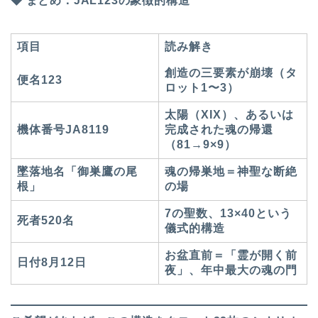
◆ まとめ：JAL123の象徴的構造
項目
読み解き
創造の三要素が崩壊（タ
便名123
ロット1〜3）
太陽（XIX）、あるいは
機体番号JA8119
完成された魂の帰還
（81→9×9）
墜落地名「御巣鷹の尾
魂の帰巣地＝神聖な断絶
根」
の場
7の聖数、13×40という
死者520名
儀式的構造
お盆直前＝「霊が開く前
日付8月12日
夜」、年中最大の魂の門