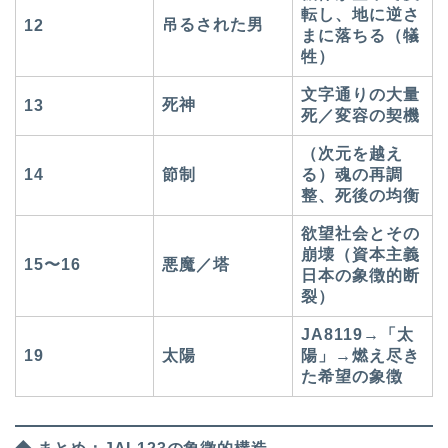
転し、地に逆さ
吊るされた男
12
まに落ちる（犠
牲）
文字通りの大量
死神
13
死／変容の契機
（次元を越え
14
節制
る）魂の再調
整、死後の均衡
欲望社会とその
崩壊（資本主義
15〜16
悪魔／塔
日本の象徴的断
裂）
JA8119→「太
19
太陽
陽」→燃え尽き
た希望の象徴