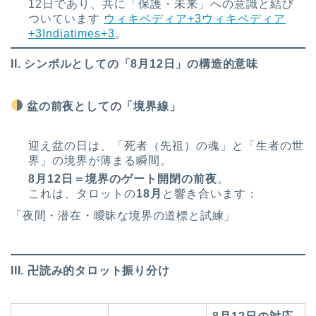
12日であり、共に「保護・未来」への意識と結び
ついています
ウィキペディア+3ウィキペディア
+3Indiatimes+3
。
II. シンボルとしての「8月12日」の構造的意味
盆の前夜としての「境界線」
迎え盆の日は、「死者（先祖）の魂」と「生者の世
界」の境界が薄まる瞬間。
8月12日＝境界のゲート開閉の前夜
。
これは、タロットの
18月
と響き合います：
「夜間・潜在・曖昧な境界の道標と試練」
III. 卍読み的タロット振り分け