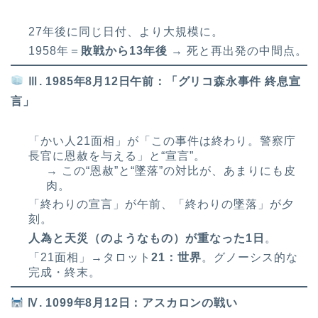
27年後に同じ日付、より大規模に。
1958年＝
敗戦から13年後
→ 死と再出発の中間点。
Ⅲ. 1985年8月12日午前：「グリコ森永事件 終息宣
言」
「かい人21面相」が「この事件は終わり。警察庁
長官に恩赦を与える」と“宣言”。
→ この“恩赦”と“墜落”の対比が、あまりにも皮
肉。
「終わりの宣言」が午前、「終わりの墜落」が夕
刻。
人為と天災（のようなもの）が重なった1日
。
「21面相」→タロット
21：世界
。グノーシス的な
完成・終末。
Ⅳ. 1099年8月12日：アスカロンの戦い