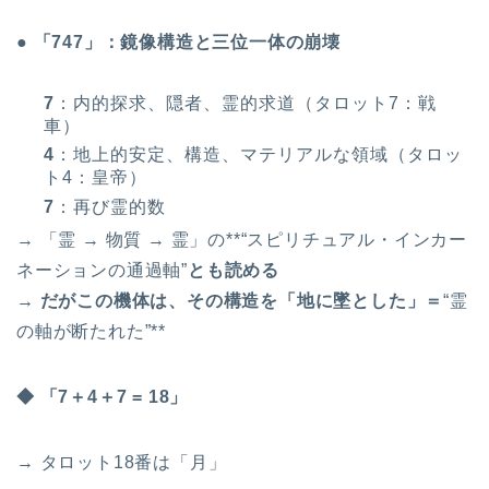
● 「747」：鏡像構造と三位一体の崩壊
7
：内的探求、隠者、霊的求道（タロット7：戦
車）
4
：地上的安定、構造、マテリアルな領域（タロッ
ト4：皇帝）
7
：再び霊的数
→ 「霊 → 物質 → 霊」の**“スピリチュアル・インカー
ネーションの通過軸”
とも読める
→ だがこの機体は、その構造を「地に墜とした」＝
“霊
の軸が断たれた”**
◆ 「7＋4＋7 = 18」
→ タロット18番は「月」