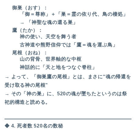
御巣（おす）：
「御＝尊称」＋「巣＝霊の依り代、鳥の棲処」
→ 「神聖な魂の還る巣」
鷹（たか）：
神の使い、天空を舞う者
古神道や熊野信仰では「鷹＝魂を運ぶ鳥」
尾根（おね）：
山の背骨、世界軸的な中枢
神話的に「天と地をつなぐ脊柱」
→ よって、「御巣鷹の尾根」とは、まさに“魂の帰還を
受け取る神の尾根”
→ その「神の巣」に、520の魂が墜ちたというのは祭
祀的構造と読める。
◆ 4. 死者数 520名の数秘