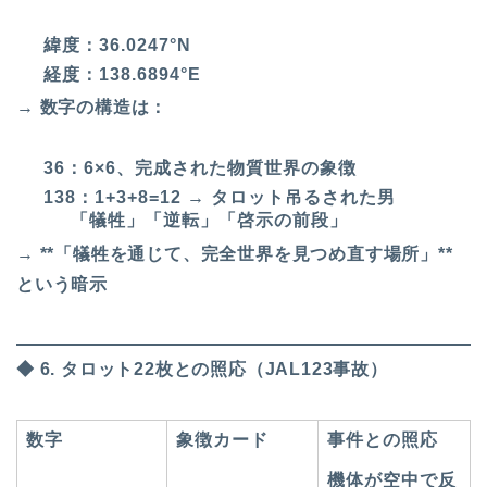
緯度：36.0247°N
経度：138.6894°E
→ 数字の構造は：
36：6×6、完成された物質世界の象徴
138：1+3+8=12 → タロット吊るされた男
「犠牲」「逆転」「啓示の前段」
→ **「犠牲を通じて、完全世界を見つめ直す場所」**
という暗示
◆ 6. タロット22枚との照応（JAL123事故）
数字
象徴カード
事件との照応
機体が空中で反