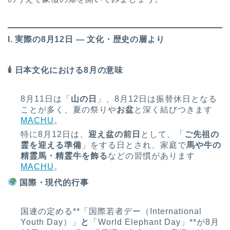
I. 実際の8月12日 ― 文化・歴史の層より
🕯 日本文化における8月の意味
8月11日は「
山の日
」、8月12日は振替休日となる
ことが多く、夏の祭りや
お盆
と深く結びつきます
MACHU
。
特に8月12日は、
迎え盆の前日
として、「
ご先祖の
霊を迎える準備
」をする日とされ、家庭で
馬や牛の
精霊馬・精霊牛を飾る
などの習慣があります
MACHU
。
国際・現代的行事
国連の定める**「国際若者デー（International
Youth Day）」
と
「World Elephant Day」**が8月