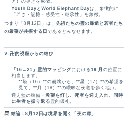
ア）の導きを象徴。
Youth Day
と
World Elephant Day
は、象徴的に
「若さ・記憶・感受性・継承性」を象徴。
つまり「8月12日」は、
先祖たちの霊の帰還と若者たち
の希望が共振する日
であるとみなせます。
V. 卍的視座からの結び
「16→21」霊的マッピング
における
18 月
の位置に
相当します。
**塔（16）**の崩壊から、**星（17）**の希望を
見て、**月（18）**の曖昧な夜道を歩く地点。
迎え盆の準備＝
希望を灯し、死者を迎え入れ、同時
に生者を振り返る
霊的儀礼。
結論：8月12日は境界を開く「夜の扉」