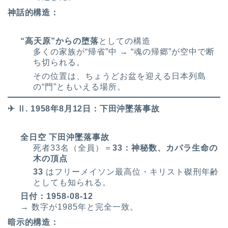
神話的構造：
“高天原”からの堕落
としての構造
多くの家族が“帰省”中 → “魂の帰郷”が空中で断
ち切られる。
その位置は、ちょうどお盆を迎える日本列島
の“門”ともいえる場所。
✈ Ⅱ. 1958年8月12日：下田沖墜落事故
全日空 下田沖墜落事故
死者33名（全員）＝
33：神秘数、カバラ生命の
木の頂点
33
はフリーメイソン最高位・キリスト磔刑年齢
としても知られる。
日付：1958-08-12
→ 数字が1985年と完全一致。
暗示的構造：