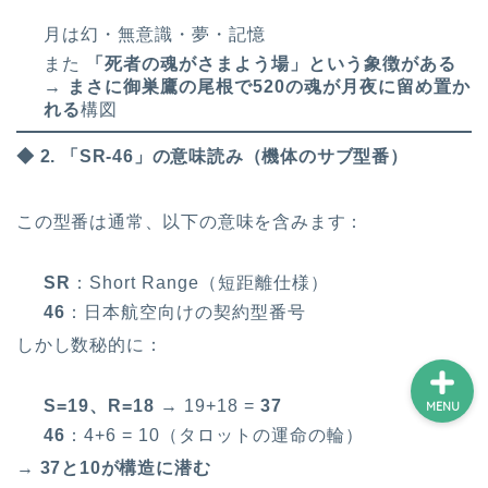
月は幻・無意識・夢・記憶
また
「死者の魂がさまよう場」という象徴がある
ホーム
→ まさに御巣鷹の尾根で520の魂が月夜に留め置か
れる
構図
プロフィール
◆ 2. 「SR-46」の意味読み（機体のサブ型番）
サービス
この型番は通常、以下の意味を含みます：
ランキング
SR
：Short Range（短距離仕様）
46
：日本航空向けの契約型番号
しかし数秘的に：
S=19、R=18
→ 19+18 =
37
MENU
46
：4+6 = 10（タロットの運命の輪）
→
37
と10が構造に潜む