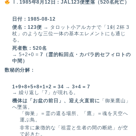
Ⅰ. 1985年8月12日：JAL123便墜落（520名死亡）
日付：1985-08-12
便名：123便
→ タロット小アルカナで「1剣 2杯 3
杖」のような三位一体の基本エレメントにも通じ
る。
死者数：520名
→ 5+2+0 =
7
（霊的転回点・カバラ的セフィロトの
中間）
数秘的分解：
1+9+8+5+8+1+2 = 34 → 3+4 = 7
→ 繰り返し「7」が現れる。
機体は「お盆の前日」、迎え火直前に
「御巣鷹山」
へ墜落。
「御巣」＝霊の還る場所、「鷹」＝魂を天空へ
運ぶ鳥。
非常に象徴的な「祖霊と生者の間の断絶」が空
で起きた。