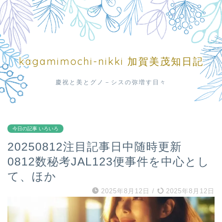
kagamimochi-nikki 加賀美茂知日記
慶祝と美とグノ－シスの弥増す日々
今日の記事 いろいろ
20250812注目記事日中随時更新
0812数秘考JAL123便事件を中心とし
て、ほか
2025年8月12日
/
2025年8月12日