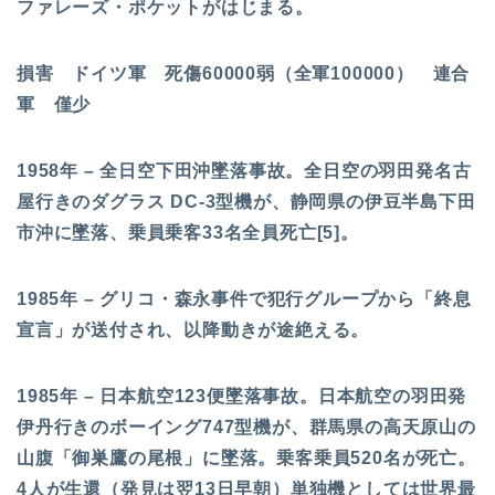
ファレーズ・ポケットがはじまる。
損害 ドイツ軍 死傷60000弱（全軍100000） 連合
軍 僅少
1958年 – 全日空下田沖墜落事故。全日空の羽田発名古
屋行きのダグラス DC-3型機が、静岡県の伊豆半島下田
市沖に墜落、乗員乗客33名全員死亡[5]。
1985年 – グリコ・森永事件で犯行グループから「終息
宣言」が送付され、以降動きが途絶える。
1985年 – 日本航空123便墜落事故。日本航空の羽田発
伊丹行きのボーイング747型機が、群馬県の高天原山の
山腹「御巣鷹の尾根」に墜落。乗客乗員520名が死亡。
4人が生還（発見は翌13日早朝）単独機としては世界最