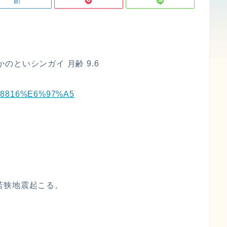
かのといシンガイ 月齢 9.6
%9C%8816%E6%97%A5
・若狭地震起こる。
。