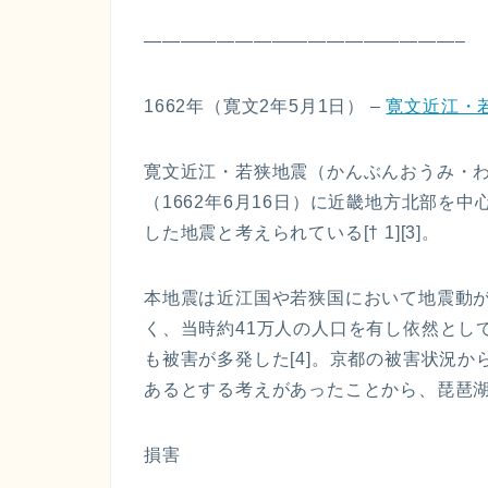
—————————————————–
1662年（寛文2年5月1日） –
寛文近江・
寛文近江・若狭地震（かんぶんおうみ・わ
（1662年6月16日）に近畿地方北部を
した地震と考えられている[† 1][3]。
本地震は近江国や若狭国において地震動
く、当時約41万人の人口を有し依然とし
も被害が多発した[4]。京都の被害状況
あるとする考えがあったことから、琵琶
損害