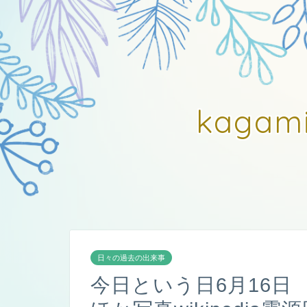
kagam
日々の過去の出来事
今日という日6月16日