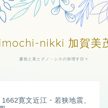
imochi-nikki 加
慶祝と美とグノ－シスの弥増す日々
 1662寛文近江・若狭地震、