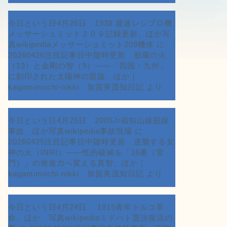
今日という日4月26日 1938 最速レシプロ機
メッサーシュミット２０９記録更新、ほか写
真wikipediaメッサーシュミット209機体
に
20260426注目記事日中随時更新 胎蔵の火
（13）と金剛の智（9）――「四国・九州」
に刻印された太陽神の凱旋、ほか｜
kagamimochi-nikki 加賀美茂知日記
より
今日という日4月25日 2005Jr福知山線脱線
事故、ほか写真wikipedia事故現場
に
20260425注目記事日中随時更新 逆襲する女
神の火（INRI）――性的破滅を「16番（雷
門）」の推進力へ変える真智、ほか｜
kagamimochi-nikki 加賀美茂知日記
より
今日という日4月24日 1915青年トルコ革
命、ほか 写真wikipediaミドハト憲法復活の