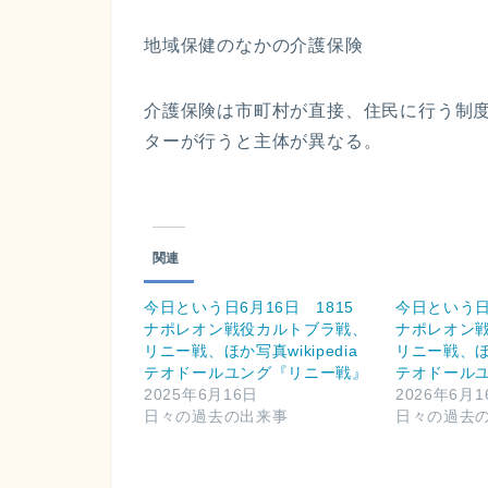
地域保健のなかの介護保険
介護保険は市町村が直接、住民に行う制
ターが行うと主体が異なる。
関連
今日という日6月16日 1815
今日という日6
ナポレオン戦役カルトブラ戦、
ナポレオン
リニー戦、ほか写真wikipedia
リニー戦、ほか
テオドールユング『リニー戦』
テオドール
2025年6月16日
2026年6月1
日々の過去の出来事
日々の過去