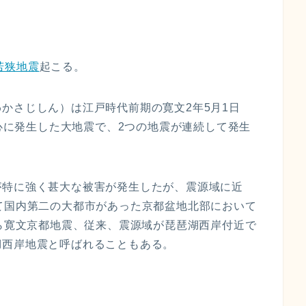
若狭地震
起こる。
かさじしん）は江戸時代前期の寛文2年5月1日
中心に発生した大地震で、2つの地震が連続して発生
が特に強く甚大な被害が発生したが、震源域に近
て国内第二の大都市があった京都盆地北部において
から寛文京都地震、従来、震源域が琵琶湖西岸付近で
湖西岸地震と呼ばれることもある。