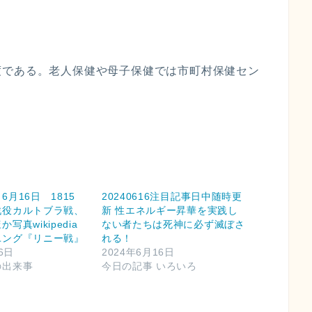
度である。老人保健や母子保健では市町村保健セン
月16日 1815
20240616注目記事日中随時更
戦役カルトブラ戦、
新 性エネルギー昇華を実践し
写真wikipedia
ない者たちは死神に必ず滅ぼさ
ユング『リニー戦』
れる！
6日
2024年6月16日
の出来事
今日の記事 いろいろ