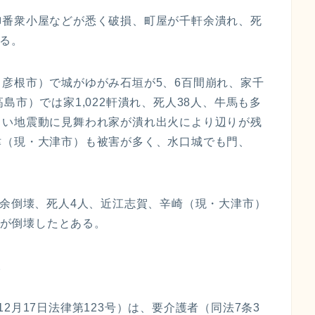
御番衆小屋などが悉く破損、町屋が千軒余潰れ、死
ある。
彦根市）で城がゆがみ石垣が5、6百間崩れ、家千
島市）では家1,022軒潰れ、死人38人、牛馬も多
しい地震動に見舞われ家が潰れ出火により辺りが残
津（現・大津市）も被害が多く、水口城でも門、
軒余倒壊、死人4人、近江志賀、辛崎（現・大津市）
0軒が倒壊したとある。
。
2月17日法律第123号）は、要介護者（同法7条3