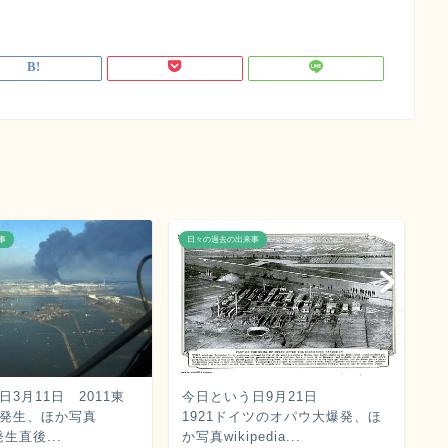
事
日々の過去の出来事
日
3月11日 2011東
今日という日9月21日
今
発生、ほか写真
1921ドイツのオパウ大爆発、ほ
1
a発生直後...
か写真wikipedia...