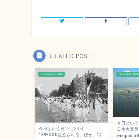
RELATED POST
日々の過去の出来事
日々の過去の出来
今日という日
月21日
今日という日12月24日
日本大震災
ウ大爆発、ほ
1865KKK設立される、ほか、写
wikipedi