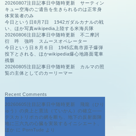
20260807注目記事日中随時更新 サーティン
キュー空海のご遺告を生きられるのは正常身
体実装者のみ
今日という日8月7日 1942ガダルカナルの戦
い、ほか写真wikipedia上陸する米海兵隊
20260806注目記事日中随時更新 不二摩訶
衍 吽 強吽 スムースオペレーター
今日という日８月６日 1945広島市原子爆弾
投下とされる、ほかwikipedia爆心地路面電車
残骸
20260805注目記事日中随時更新 カルマの照
覧の主体としてのカーリーマー
Recent Comments
20260605注目記事日中随時更新 飛龍（ひり
ゅう）の炎上と憲法（ていかん）の確立――
テスカトリポカの網を断ち、地下の反射面陣
地に三六九の心臓を実装するイニシエート、
ほか
に
PornTude
より