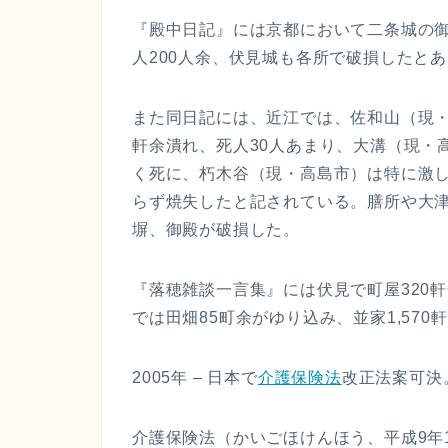
『殿中日記』には京都において二条城の
人200人余、伏見城も各所で破損したと
また同日記には、近江では、佐和山（現・
軒余潰れ、死人30人あまり、大溝（現・高
く死に、朽木谷（現・高島市）は特に激
らず焼失したと記されている。膳所や大
塀、御殿が破損した。
『落穂雑談一言集』には伏見で町屋320
では田畑85町余がゆり込み、並家1,57
2005年 – 日本で
介護保険法
改正法案可決
介護保険法（かいごほけんほう、平成9年1