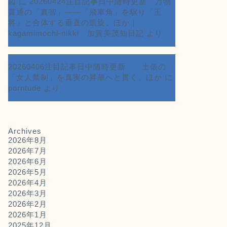
図
に
20260424注目記事日中随時更新 万物
貫通の「真智」――「飛車角」を駆り「王
将」と合体する垂直の凱旋、ほか｜
kagamimochi-nikki 加賀美茂知日記
より
20260406注目記事日中随時更新 土俵の
「女人禁制」を真実の昇華へと貫く、ほか
に
porntude
より
Archives
2026年8月
2026年7月
2026年6月
2026年5月
2026年4月
2026年3月
2026年2月
2026年1月
2025年12月