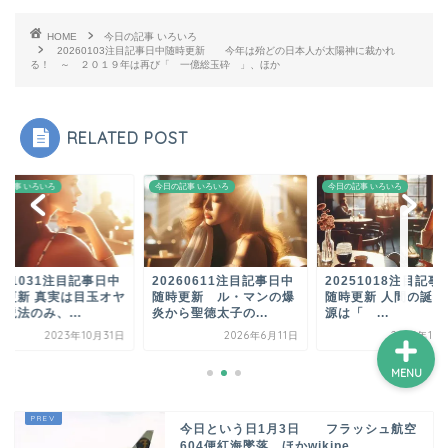
HOME
今日の記事 いろいろ
20260103注目記事日中随時更新 今年は殆どの日本人が太陽神に裁かれ
る！ ～ ２０１９年は再び「 一億総玉砕 」、ほか
ホーム
プロフィール
RELATED POST
サービス
の記事 いろいろ
今日の記事 いろいろ
今日の記事 いろいろ
ランキング
231031注目記事日中
20260611注目記事日中
20251018注目記事
時更新 真実は目玉オヤ
随時更新 ル・マンの爆
随時更新 人間の誕生
説法のみ、...
炎から聖徳太子の...
源は「 ...
2023年10月31日
2026年6月11日
2025年10
MENU
今日という日1月3日 フラッシュ航空
604便紅海墜落、ほかwikipe...