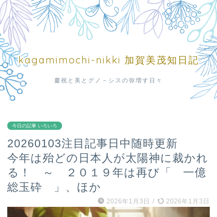
kagamimochi-nikki 加賀美茂知日記
慶祝と美とグノ－シスの弥増す日々
今日の記事 いろいろ
20260103注目記事日中随時更新
今年は殆どの日本人が太陽神に裁かれ
る！ ～ ２０１９年は再び「 一億
総玉砕 」、ほか
2026年1月3日
/
2026年1月3日