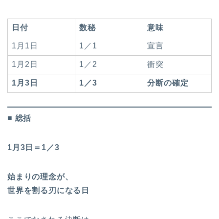
日付
数秘
意味
1月1日
1／1
宣言
1月2日
1／2
衝突
1月3日
1／3
分断の確定
■ 総括
1月3日＝1／3
始まりの理念が、
世界を割る刃になる日