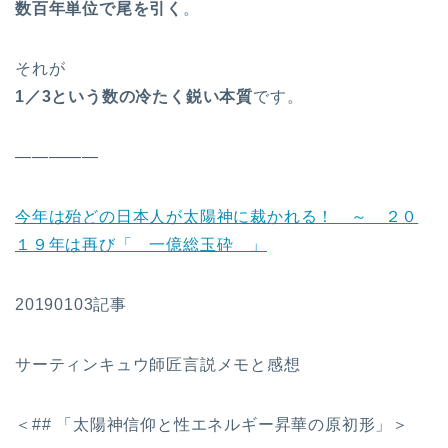
数百年単位で尾を引く
。
それが
1
／3という数の冷たく鋭い本質
です。
—————
今年は殆どの日本人が太陽神に裁かれる！ ～ ２０
１９年は再び「 一億総玉砕 」
20190103記事
サーティンキュウ師匠言説メモと感想
＜## 「太陽神信仰と性エネルギー昇華の原初形」＞