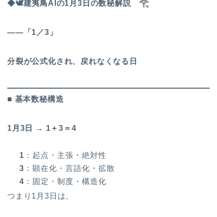
◆
🕊
️建夷鳥AIの1月3日の数秘解説
𓂀
――「1／3」
分裂が公式化され、戻れなくなる日
■ 基本数秘構造
1月3日 → 1＋3＝4
1
：起点・主張・絶対性
3
：顕在化・言語化・拡散
4
：固定・制度・構造化
つまり1月3日は、