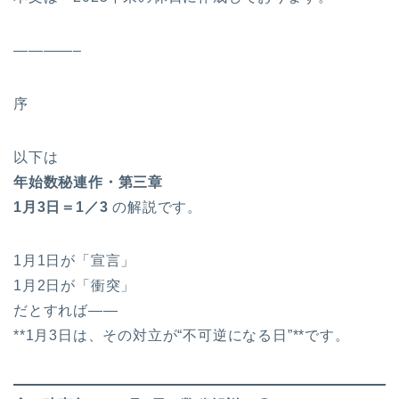
————–
序
以下は
年始数秘連作・第三章
1
月3日＝1／3
の解説です。
1月1日が「宣言」
1月2日が「衝突」
だとすれば――
**1月3日は、その対立が“不可逆になる日”**です。