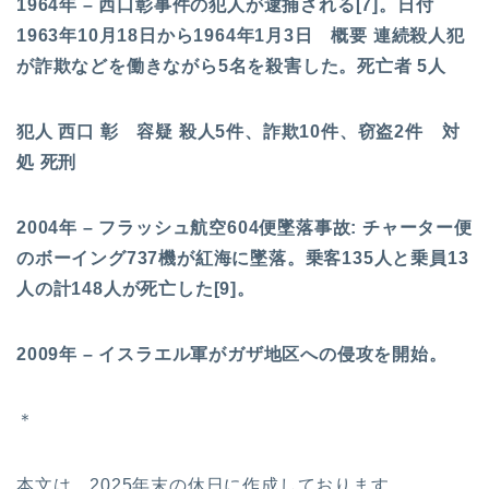
1964年 – 西口彰事件の犯人が逮捕される[7]。日付
1963年10月18日から1964年1月3日 概要 連続殺人犯
が詐欺などを働きながら5名を殺害した。死亡者 5人
犯人 西口 彰 容疑 殺人5件、詐欺10件、窃盗2件 対
処 死刑
2004年 – フラッシュ航空604便墜落事故: チャーター便
のボーイング737機が紅海に墜落。乗客135人と乗員13
人の計148人が死亡した[9]。
2009年 – イスラエル軍がガザ地区への侵攻を開始。
＊
本文は 2025年末の休日に作成しております。