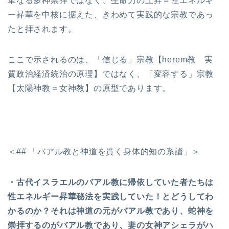
単なる多神崇拝ではなく、生命力の上昇＝性エネルギ
ー昇華を中核に据えた、きわめて実践的な宗教であっ
たと拝されます。
ここで示されるのは、「信じる」宗教【herem教 実
質政治経済統治の原理】ではなく、「変容する」宗教
【太陽神教＝女神教】の原型であります。
＜## 「バアル教と神道を貫く身体的知の系譜」＞
・古代イスラエルのバアル教に帰依していた者たちは
性エネルギー昇華秘法を実践していた！とどうしてわ
かるのか？それは神道の元がバアル教であり、蛇神を
崇拝するのがバアル教であり、妻の女神アシェラがハ