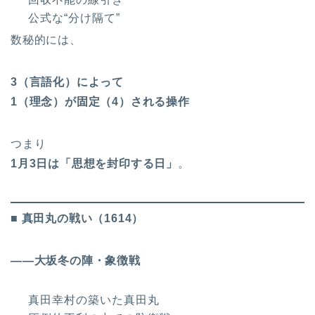
公式な“分け隔て”
数秘的には、
3（言語化）によって
1（理念）が固定（4）される操作
つまり
1
月3日は「思想を封印する日」
。
■ 真田丸の戦い（1614）
――大坂冬の陣・象徴戦
真田幸村の築いた真田丸