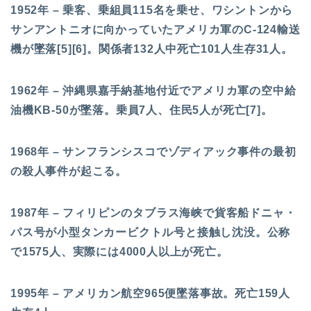
1952年 – 乗客、乗組員115名を乗せ、ワシントンから
サンアントニオに向かっていたアメリカ軍のC-124輸送
機が墜落[5][6]。関係者132人中死亡101人生存31人。
1962年 – 沖縄県嘉手納基地付近でアメリカ軍の空中給
油機KB-50が墜落。乗員7人、住民5人が死亡[7]。
1968年 – サンフランシスコでゾディアック事件の最初
の殺人事件が起こる。
1987年 – フィリピンのタブラス海峡で貨客船ドニャ・
パス号が小型タンカービクトル号と接触し沈没。公称
で1575人、実際には4000人以上が死亡。
1995年 – アメリカン航空965便墜落事故。死亡159人