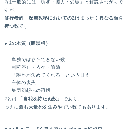
2は一般的には「調和・協力・受容」と解説されがちで
すが、
修行者的・深層数秘においての2はまったく異なる顔を
持つ数
です。
● 2の本質（暗黒相）
単独では存在できない数
判断停止・依存・追随
「誰かが決めてくれる」という甘え
主体の喪失
集団幻想への溶解
2とは
「自我を持たぬ数」
であり、
ゆえに
最も大量死を生みやすい数
でもあります。