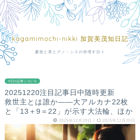
kagamimochi-nikki 加賀美茂知日記
慶祝と美とグノ－シスの弥増す日々
今日の記事 いろいろ
20251220注目記事日中随時更新
救世主とは誰か――大アルカナ22枚
と「13＋9＝22」が示す大法輪、ほか
2025年12月20日
/
2025年12月20日