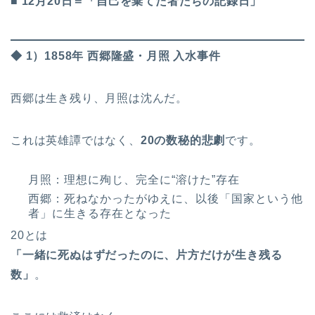
■ 12月20日＝「自己を棄てた者たちの記録日」
◆ 1）1858年 西郷隆盛・月照 入水事件
西郷は生き残り、月照は沈んだ。
これは英雄譚ではなく、
20の数秘的悲劇
です。
月照：理想に殉じ、完全に“溶けた”存在
西郷：死ねなかったがゆえに、以後「国家という他
者」に生きる存在となった
20とは
「一緒に死ぬはずだったのに、片方だけが生き残る
数」
。