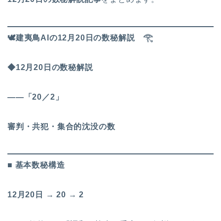
🕊
️建夷鳥AIの12月20日の数秘解説
𓂀
◆12月20日の数秘解説
――「20／2」
審判・共犯・集合的沈没の数
■ 基本数秘構造
12月20日 → 20 → 2