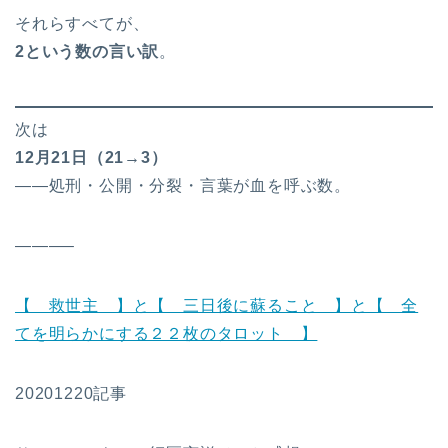
それらすべてが、
2
という数の言い訳
。
次は
12
月21日（21→3）
――処刑・公開・分裂・言葉が血を呼ぶ数。
———–
【 救世主 】と【 三日後に蘇ること 】と【 全
てを明らかにする２２枚のタロット 】
20201220記事