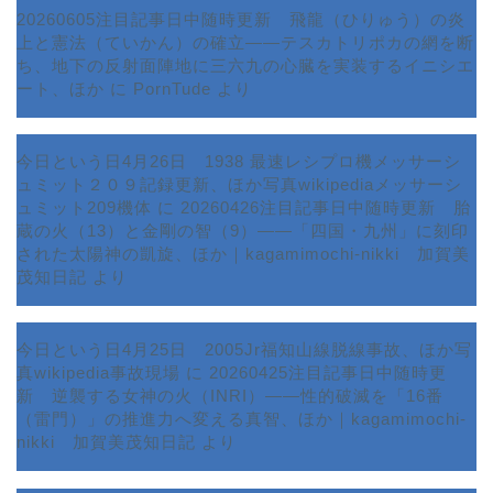
20260605注目記事日中随時更新 飛龍（ひりゅう）の炎
上と憲法（ていかん）の確立――テスカトリポカの網を断
ち、地下の反射面陣地に三六九の心臓を実装するイニシエ
ート、ほか
に
PornTude
より
今日という日4月26日 1938 最速レシプロ機メッサーシ
ュミット２０９記録更新、ほか写真wikipediaメッサーシ
ュミット209機体
に
20260426注目記事日中随時更新 胎
蔵の火（13）と金剛の智（9）――「四国・九州」に刻印
された太陽神の凱旋、ほか｜kagamimochi-nikki 加賀美
茂知日記
より
今日という日4月25日 2005Jr福知山線脱線事故、ほか写
真wikipedia事故現場
に
20260425注目記事日中随時更
新 逆襲する女神の火（INRI）――性的破滅を「16番
ホーム
（雷門）」の推進力へ変える真智、ほか｜kagamimochi-
nikki 加賀美茂知日記
より
プロフィール