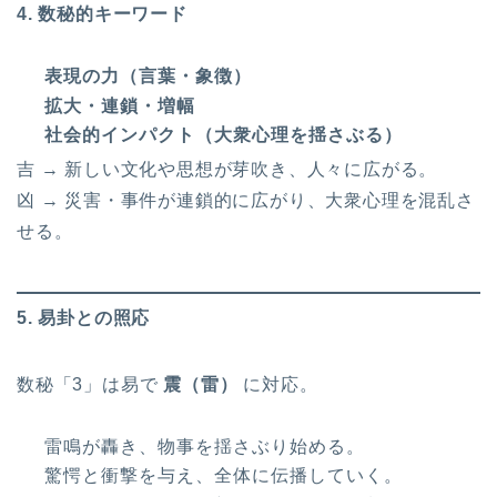
4. 数秘的キーワード
表現の力（言葉・象徴）
拡大・連鎖・増幅
社会的インパクト（大衆心理を揺さぶる）
吉 → 新しい文化や思想が芽吹き、人々に広がる。
凶 → 災害・事件が連鎖的に広がり、大衆心理を混乱さ
せる。
5. 易卦との照応
数秘「3」は易で
震（雷）
に対応。
雷鳴が轟き、物事を揺さぶり始める。
驚愕と衝撃を与え、全体に伝播していく。