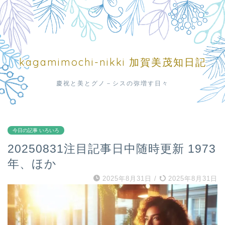
kagamimochi-nikki 加賀美茂知日記
慶祝と美とグノ－シスの弥増す日々
今日の記事 いろいろ
20250831注目記事日中随時更新 1973
年、ほか
2025年8月31日
/
2025年8月31日