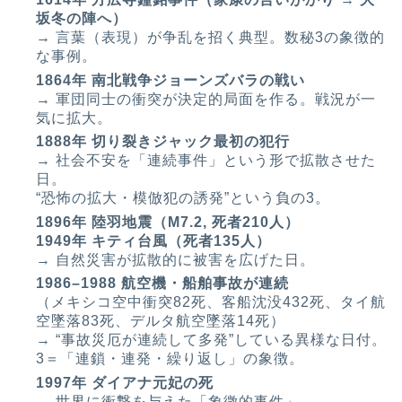
坂冬の陣へ）
→ 言葉（表現）が争乱を招く典型。数秘3の象徴的
な事例。
1864年 南北戦争ジョーンズバラの戦い
→ 軍団同士の衝突が決定的局面を作る。戦況が一
気に拡大。
1888年 切り裂きジャック最初の犯行
→ 社会不安を「連続事件」という形で拡散させた
日。
“恐怖の拡大・模倣犯の誘発”という負の3。
1896年 陸羽地震（M7.2, 死者210人）
1949
年 キティ台風（死者135人）
→ 自然災害が拡散的に被害を広げた日。
1986–1988 航空機・船舶事故が連続
（メキシコ空中衝突82死、客船沈没432死、タイ航
空墜落83死、デルタ航空墜落14死）
→ “事故災厄が連続して多発”している異様な日付。
3＝「連鎖・連発・繰り返し」の象徴。
1997年 ダイアナ元妃の死
→ 世界に衝撃を与えた「象徴的事件」。