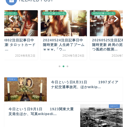
の記事 いろいろ
今日の記事 いろいろ
今日の記事 いろいろ
240802注目記事日中
20240524注目記事日中
20260525注目記事
時更新 タロットカード
随時更新 人生終了ブーム
随時更新 終局の泥濘
５...
ｗｗｗ,「ウ...
つ孤絶の観測...
2024年8月2日
2024年5月24日
2026年5月
今日という日8月31日 1997ダイア
ナ妃交通事故死、ほかwikip...
今日という日9月1日 1923関東大震
災発生ほか、写真wikipedi...