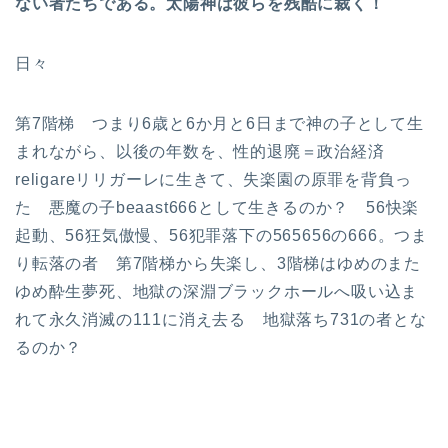
ない者たちである。太陽神は彼らを残酷に裁く！
日々
第7階梯 つまり6歳と6か月と6日まで神の子として生
まれながら、以後の年数を、性的退廃＝政治経済
religareリリガーレに生きて、失楽園の原罪を背負っ
た 悪魔の子beaast666として生きるのか？ 56快楽
起動、56狂気傲慢、56犯罪落下の565656の666。つま
り転落の者 第7階梯から失楽し、3階梯はゆめのまた
ゆめ酔生夢死、地獄の深淵ブラックホールへ吸い込ま
れて永久消滅の111に消え去る 地獄落ち731の者とな
るのか？