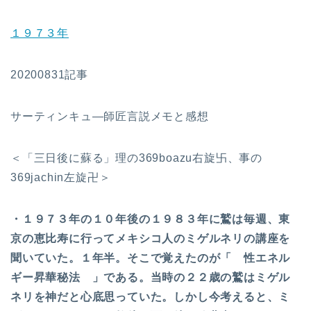
１９７３年
20200831記事
サーティンキュ―師匠言説メモと感想
＜「三日後に蘇る」理の369boazu右旋卐、事の
369jachin左旋卍＞
・１９７３年の１０年後の１９８３年に鷲は毎週、東
京の恵比寿に行ってメキシコ人のミゲルネリの講座を
聞いていた。１年半。そこで覚えたのが「 性エネル
ギー昇華秘法 」である。当時の２２歳の鷲はミゲル
ネリを神だと心底思っていた。しかし今考えると、ミ