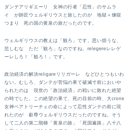
ダンテアリギエーリ 女神の行者「忍性」のサムラ
イ が師匠ウェルギリウスと旅したのが 地獄＋煉獄
つまり 死の国の黄泉の旅だったのです。
ウェルギリウスの教えは「観ろ」です。思い煩うな、
悲しむな ただ「観ろ」なのですね。relegereレレゲ
ーレしろ！「観ろ！」です。
政治経済の解決religareリリガーレ などひとつもいわ
ない。むしろ、ダンテが苦悩の果て破滅寸前においや
られたのは 現世の「政治経済」の戦いに敗れた絶望
の時でした。この絶望の果て、死の目前の時、大crone
女神ベアトリーチェの命によって忍性ダンテの前に現
れたのが 叡尊ウェルギリウスだったのですね。そう
して二人の第二階梯「黄泉の旅」「死国遍路」八十八