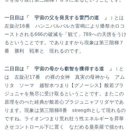
一日目は「 宇宙の父を発見する雷門の道 」：
とは
左旋卍16番 ハンニバルバルカ雷鳴により燔祭ホロコ
ーストされる666の破滅を「観て」789への天啓をうけ
るということです。でありますから現象は第三階梯７
番 勝利 戦車と 現れるのです。
二日目は「 宇宙の母から叡智を獲得する道 」：
と
は 左旋卍17番 の裸の女神 真実の母神から アム
リタ ソーマ 越智水つまり【グノーシス】般若プラ
ジュニャを無尽に受け取るということです。またこの
原理をのべた経典が般若心プラジュニャフリダヤであ
ります。現象は第三階梯8番 strengthとして現れるの
ですね。ライオンつまり荒れ狂う性エネルギーを昇華
させコントロール下に置く なだめる曼荼羅で描かれ