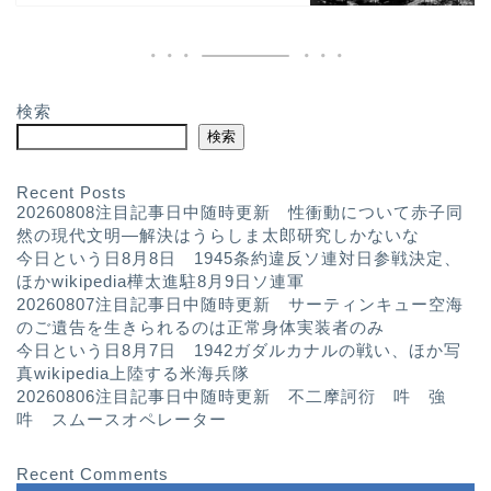
検索
検索
Recent Posts
20260808注目記事日中随時更新 性衝動について赤子同
然の現代文明—解決はうらしま太郎研究しかないな
今日という日8月8日 1945条約違反ソ連対日参戦決定、
ほかwikipedia樺太進駐8月9日ソ連軍
20260807注目記事日中随時更新 サーティンキュー空海
のご遺告を生きられるのは正常身体実装者のみ
今日という日8月7日 1942ガダルカナルの戦い、ほか写
真wikipedia上陸する米海兵隊
20260806注目記事日中随時更新 不二摩訶衍 吽 強
吽 スムースオペレーター
Recent Comments