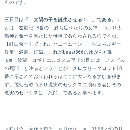
るのです。
三日目は「 太陽の子を誕生させる！ 」である。：
とは 左旋卍18番の 満ち足りた月の女神 つまり太
陽神と合一を果たした母神であらわされるのですね。
【紅白合一】ですね。ハニームーン。「性エネルギー
昇華」満願。妊娠。これがbeast666のゆがんだ眼
lust「欲望」コギトエルゴスム至上の目には アヌビス
の死門 と映るということが クロウリータロット18
番に示されておりわれらはここに大いなる学びを得ま
す。後期密教つまり現実のセックスに溺れる者はその
現実のセックスは「死門」であると学べます。
＜時は今 天が下知る 五月かな ＝ 1999ノ七の月