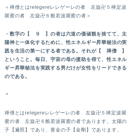
＜禅僧とはrelegereレレゲーレの者 左旋卍５禅定波
羅蜜の者 左旋卍６般若波羅蜜の者＞
・数字の【 ９ 】の者は六道の価値観を捨てて、太
陽神と一体化するために、性エネルギー昇華秘法の実
践を生活の第一にする者である。それが【 禅僧 】
ということ。毎日、宇宙の母の援助を得て、性エネル
ギー昇華秘法を実践する男だけが女性をリードできる
のである。
＊
禅僧とはrelegereレレゲーレの者 左旋卍５禅定波羅
蜜の者 左旋卍６般若波羅蜜の者であります。太陽の
子【遍照】であり、黄金の子【金剛】であります。