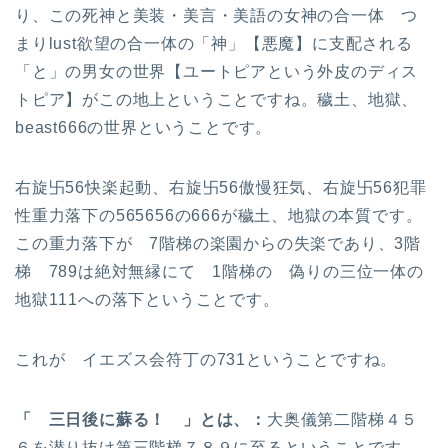
り、この死神と美装・美言・美語の女神の合一体 つ
まりlust欲望の合一体の「神」【悪魔】に支配される
「と」の男女の世界【ユートピアという外皮のディス
トピア】がこの地上ということですね。穢土、地獄、
beast666の世界ということです。
右旋卐56快楽起動、右旋卐56傲慢狂気、右旋卐56犯罪
性重力落下の565656の666が穢土、地獄の本質です。
この重力落下が 7階梯の楽園からの失楽であり、3階
梯 789は絶対無縁にて 1階梯の 偽りの三位一体の
地獄111への落下ということです。
これが イエズス会符丁の731ということですね。
「 三日後に蘇る！ 」とは、：
大奥儀第二階梯４５
６を潜り抜け第三階梯７８９に至るということです。