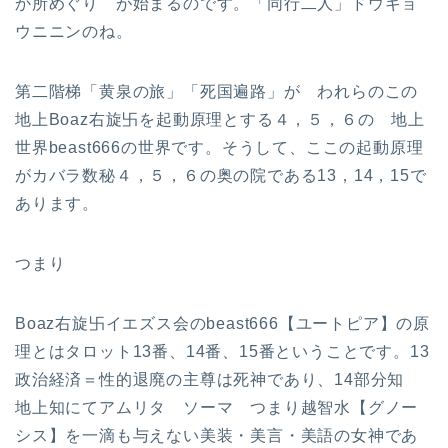
か所めぐり が始まるのです。「同行二人」ドウギョ
ウニニンのね。
第二階梯「黄泉の旅」「死国遍路」が われらのこの
地上Boaz右旋卐を起動原理とする４，５，６の 地上
世界beast666の世界です。そうして、ここの起動原理
がカバラ数秘４，５，６の奥の院である13，14，15で
あります。
つまり
Boaz右旋卐イエズス会のbeast666【ユートピア】の原
理とはタロット13番、14番、15番ということです。13
政治経済＝性的退廃の主尊は死神であり、14部分知
地上知にてアムリタ ソーマ つまり越智水【グノー
シス】を一滴も与えない美装・美言・美語の女神であ