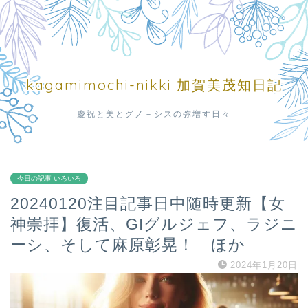
kagamimochi-nikki 加賀美茂知日記
慶祝と美とグノ－シスの弥増す日々
今日の記事 いろいろ
20240120注目記事日中随時更新【女
神崇拝】復活、GIグルジェフ、ラジニ
ーシ、そして麻原彰晃！ ほか
2024年1月20日