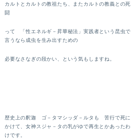
カルトとカルトの教祖たち、またカルトの教義との死
闘
って 「性エネルギ－昇華秘法」実践者という昆虫で
言うなら成虫を生み出すための
必要なさなぎの段かい、という気もしますね。
歴史上の釈迦 ゴ－タマシッダ－ルタも 苦行で死に
かけて、女神スジャ－タの乳がゆで再生とかあったわ
けです。