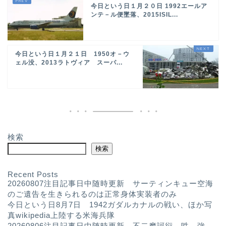
今日という日１月２０日 1992エールア
ンテ－ル便墜落、2015ISIL...
今日という日１月２１日 1950オ－ウ
ェル没、2013ラトヴィア スーパ...
検索
検索
Recent Posts
20260807注目記事日中随時更新 サーティンキュー空海
のご遺告を生きられるのは正常身体実装者のみ
今日という日8月7日 1942ガダルカナルの戦い、ほか写
真wikipedia上陸する米海兵隊
20260806注目記事日中随時更新 不二摩訶衍 吽 強