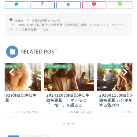
HOME
今日の記事 いろいろ
20240120注目記事日中随時更新【女神崇拝】復活、GIグルジェフ、ラジニー
シ、そして麻原彰晃！ ほか
RELATED POST
の記事 いろいろ
今日の記事 いろいろ
今日の記事 いろいろ
230829注目記事日中
20241203注目記事日中
20250115注目記事
時更新
随時更新 マトモに
随時更新 シンボルを
「 性 」を語るこ...
する能力の...
2023年8月29日
2024年12月3日
2025年1