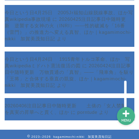
今日という日4月25日 2005Jr福知山線脱線事故、ほか写
真wikipedia事故現場
に
20260425注目記事日中随時更
新 逆襲する女神の火（INRI）――性的破滅を「16番
ホーム
（雷門）」の推進力へ変える真智、ほか｜kagamimochi-
nikki 加賀美茂知日記
より
プロフィール
今日という日4月24日 1915青年トルコ革命、ほか 写
サービス
真wikipediaミドハト憲法復活の図
に
20260424注目記事
日中随時更新 万物貫通の「真智」――「飛車角」を駆り
ランキング
「王将」と合体する垂直の凱旋、ほか｜kagamimochi-
nikki 加賀美茂知日記
より
20260406注目記事日中随時更新 土俵の「女人禁制」
を真実の昇華へと貫く、ほか
に
porntude
より
MENU
2023–2026 kagamimochi-nikki 加賀美茂知日記