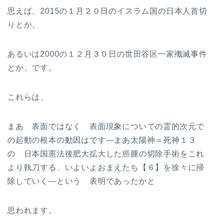
思えば、2015の１月２０日のイスラム国の日本人首切
りとか、
あるいは2000の１２月３０日の世田谷区一家殲滅事件
とか、です。
これらは、
まあ 表面ではなく 表面現象についての霊的次元で
の起動の根本の動因はです—まあ太陽神＝死神１３
の 日本国憲法後肥大拡大した癌腫の切除手術をこれ
より執刀する、いよいよおまえたち【６】を徐々に掃
除していく—という 表明であったかと
思われます。