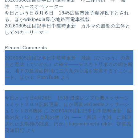
吽 スムースオペレーター
今日という日８月６日 1945広島市原子爆弾投下とされ
る、ほかwikipedia爆心地路面電車残骸
20260805注目記事日中随時更新 カルマの照覧の主体と
してのカーリーマー
Recent Comments
20260605注目記事日中随時更新 飛龍（ひりゅう）の炎
上と憲法（ていかん）の確立――テスカトリポカの網を断
ち、地下の反射面陣地に三六九の心臓を実装するイニシエ
ート、ほか
に
PornTude
より
今日という日4月26日 1938 最速レシプロ機メッサーシ
ュミット２０９記録更新、ほか写真wikipediaメッサーシ
ュミット209機体
に
20260426注目記事日中随時更新 胎
蔵の火（13）と金剛の智（9）――「四国・九州」に刻印
された太陽神の凱旋、ほか｜kagamimochi-nikki 加賀美
茂知日記
より