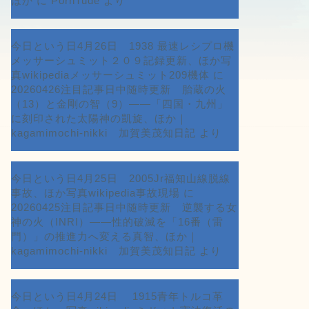
ほか
に
PornTude
より
今日という日4月26日 1938 最速レシプロ機
メッサーシュミット２０９記録更新、ほか写
真wikipediaメッサーシュミット209機体
に
20260426注目記事日中随時更新 胎蔵の火
（13）と金剛の智（9）――「四国・九州」
に刻印された太陽神の凱旋、ほか｜
kagamimochi-nikki 加賀美茂知日記
より
今日という日4月25日 2005Jr福知山線脱線
事故、ほか写真wikipedia事故現場
に
20260425注目記事日中随時更新 逆襲する女
神の火（INRI）――性的破滅を「16番（雷
門）」の推進力へ変える真智、ほか｜
kagamimochi-nikki 加賀美茂知日記
より
今日という日4月24日 1915青年トルコ革