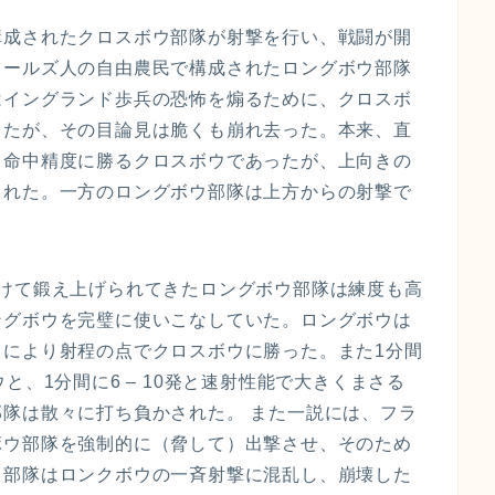
構成されたクロスボウ部隊が射撃を行い、戦闘が開
ェールズ人の自由農民で構成されたロングボウ部隊
はイングランド歩兵の恐怖を煽るために、クロスボ
したが、その目論見は脆くも崩れ去った。本来、直
、命中精度に勝るクロスボウであったが、上向きの
された。一方のロングボウ部隊は上方からの射撃で
かけて鍛え上げられてきたロングボウ部隊は練度も高
ングボウを完璧に使いこなしていた。ロングボウは
とにより射程の点でクロスボウに勝った。また1分間
と、1分間に6 – 10発と速射性能で大きくまさる
隊は散々に打ち負かされた。 また一説には、フラ
ボウ部隊を強制的に（脅して）出撃させ、そのため
ウ部隊はロンクボウの一斉射撃に混乱し、崩壊した