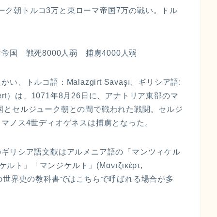
ーク朝トルコ3万と東ローマ帝国7万の戦い。トル
国 戦死8000人弱 捕虜4000人弱
トルコ語：Malazgirt Savaşı、ギリシア語:
 Manzikert）は、1071年8月26日に、アナトリア東部のマ
ーマ帝国とセルジューク朝との間で戦われた戦闘。セルジ
マノス4世ディオゲネスは捕虜となった。
のギリシア語文献はアルメニア語の「マンツィケル
ィケルト」「マンジケルト」(Μαντζικέρτ,
、日本の世界史の教科書ではこちらで呼ばれる場合が多