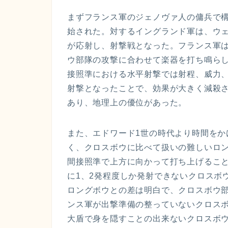
まずフランス軍のジェノヴァ人の傭兵で
始された。対するイングランド軍は、ウ
が応射し、射撃戦となった。フランス軍
ウ部隊の攻撃に合わせて楽器を打ち鳴ら
接照準における水平射撃では射程、威力
射撃となったことで、効果が大きく減殺
あり、地理上の優位があった。
また、エドワード1世の時代より時間を
く、クロスボウに比べて扱いの難しいロ
間接照準で上方に向かって打ち上げるこ
に1、2発程度しか発射できないクロスボウ
ロングボウとの差は明白で、クロスボウ部
ンス軍が出撃準備の整っていないクロス
大盾で身を隠すことの出来ないクロスボ