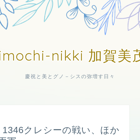
imochi-nikki 加
慶祝と美とグノ－シスの弥増す日々
 1346クレシーの戦い、ほか