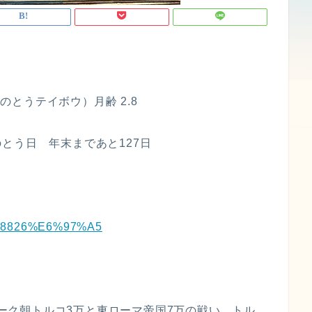
ひのとうテイボウ）月齢 2.8
とう日 年末まであと127日
%9C%8826%E6%97%A5
ジューク朝トルコ3万と東ローマ帝国7万の戦い。トル