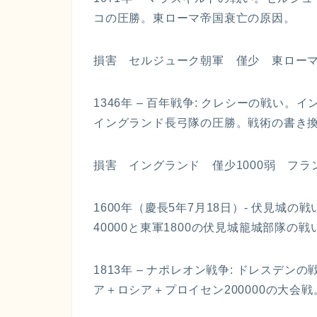
コの圧勝。東ローマ帝国衰亡の原因。
損害 セルジューク朝軍 僅少 東ローマ帝
1346年 – 百年戦争: クレシーの戦い。
イングランド長弓隊の圧勝。戦術の書き
損害 イングランド 僅少1000弱 フラン
1600年（慶長5年7月18日）- 伏見城
40000と東軍1800の伏見城籠城部隊の
1813年 – ナポレオン戦争: ドレスデン
ア＋ロシア＋プロイセン200000の大会