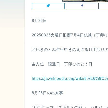
8月26日
20250826火曜日旧暦7月4日仏滅（丁卯
乙巳きのとみ年甲申きのえさる月丁卯ひの
吉方位 隠遁日 丁卯ひのとう日
https://ja.wikipedia.org/wiki/8%E6
8月26日の出来事
1071年 – マラズギルトの戦い。セル