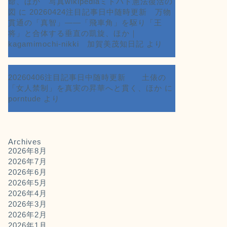
命、ほか 写真wikipediaミドハト憲法復活の
図
に
20260424注目記事日中随時更新 万物
貫通の「真智」――「飛車角」を駆り「王
将」と合体する垂直の凱旋、ほか｜
kagamimochi-nikki 加賀美茂知日記
より
20260406注目記事日中随時更新 土俵の
「女人禁制」を真実の昇華へと貫く、ほか
に
porntude
より
Archives
2026年8月
2026年7月
2026年6月
2026年5月
2026年4月
2026年3月
2026年2月
2026年1月