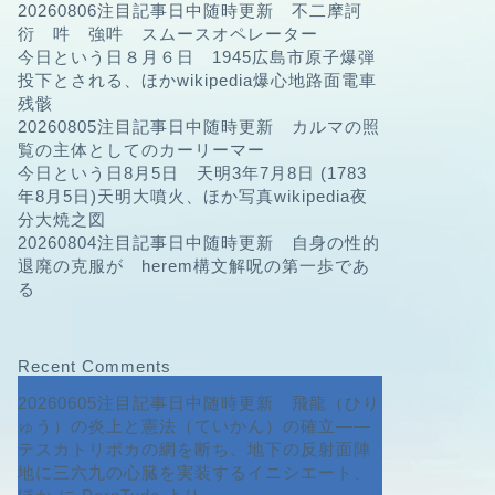
20260806注目記事日中随時更新 不二摩訶
衍 吽 強吽 スムースオペレーター
今日という日８月６日 1945広島市原子爆弾
投下とされる、ほかwikipedia爆心地路面電車
残骸
20260805注目記事日中随時更新 カルマの照
覧の主体としてのカーリーマー
今日という日8月5日 天明3年7月8日 (1783
年8月5日)天明大噴火、ほか写真wikipedia夜
分大焼之図
20260804注目記事日中随時更新 自身の性的
退廃の克服が herem構文解呪の第一歩であ
る
Recent Comments
20260605注目記事日中随時更新 飛龍（ひり
ゅう）の炎上と憲法（ていかん）の確立――
テスカトリポカの網を断ち、地下の反射面陣
地に三六九の心臓を実装するイニシエート、