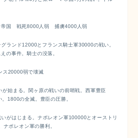
国 戦死8000人弱 捕虜4000人弱
イングランド12000とフランス騎士軍30000の戦い。
換えの事件。騎士の没落。
ス20000弱で壊滅
の戦いが始まる。関ヶ原の戦いの前哨戦。西軍豊臣
戦い。1800の全滅。豊臣の圧勝。
の戦いがはじまる。ナポレオン軍100000とオーストリ
戦。ナポレオン軍の勝利。