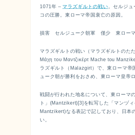
1071年 –
マラズギルトの戦い
。セルジュ
コの圧勝。東ローマ帝国衰亡の原因。
損害 セルジューク朝軍 僅少 東ローマ帝
マラズギルトの戦い（マラズギルトのたたかい、
Μάχη του Μαντζικέρτ Mache tou
ラズギルト（Malazgirt）で、東ロ
ューク朝が勝利をおさめ、東ローマ皇帝ロ
戦闘が行われた地名について、東ローマ
ト」(Mantzikert)[3]を転写した「マンヅ
Mantzikert)なる表記で記しており
い。