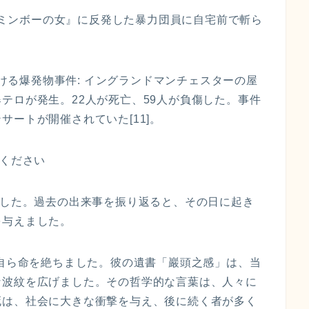
画『ミンボーの女』に反発した暴力団員に自宅前で斬ら
於ける爆発物事件: イングランドマンチェスターの屋
テロが発生。22人が死亡、59人が負傷した。事件
ートが開催されていた[11]。
イください
でした。過去の出来事を振り返ると、その日に起き
を与えました。
で自ら命を絶ちました。彼の遺書「巖頭之感」は、当
な波紋を広げました。その哲学的な言葉は、人々に
死は、社会に大きな衝撃を与え、後に続く者が多く