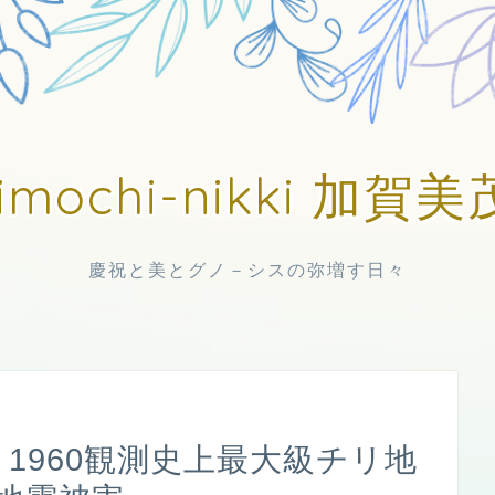
imochi-nikki 加
慶祝と美とグノ－シスの弥増す日々
 1960観測史上最大級チリ地