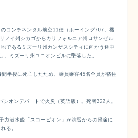
のコンチネンタル航空11便（ボーイング707、機
日にイリノイ州シカゴからカリフォルニア州ロサンゼル
由地であるミズーリ州カンザスシティに向かう途中
し、ミズーリ州ユニオンビルに墜落した。
時間半後に死亡したため、乗員乗客45名全員が犠牲
イノバシオンデパートで火災（英語版）。死者322人。
軍の原子力潜水艦「スコーピオン」が演習からの帰途に
される。