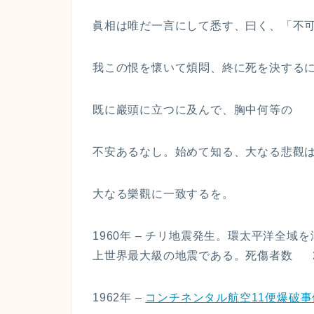
眞相は唯だ一言にして悉す、曰く、「不
我この恨を懷いて煩悶、終に死を決する
既に巖頭に立つに及んで、胸中何等の
不安あるなし。始めて知る、大なる悲觀
大なる樂觀に一致するを。
1960年 – チリ地震発生。環太平洋全域
上世界最大級の地震である。死傷者数 2231
1962年 –
コンチネンタル航空11便爆破事