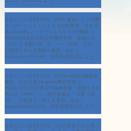
ほか
に
PornTude
より
今日という日4月26日 1938 最速レシプロ機
メッサーシュミット２０９記録更新、ほか写
真wikipediaメッサーシュミット209機体
に
20260426注目記事日中随時更新 胎蔵の火
（13）と金剛の智（9）――「四国・九州」
に刻印された太陽神の凱旋、ほか｜
kagamimochi-nikki 加賀美茂知日記
より
今日という日4月25日 2005Jr福知山線脱線
事故、ほか写真wikipedia事故現場
に
20260425注目記事日中随時更新 逆襲する女
神の火（INRI）――性的破滅を「16番（雷
門）」の推進力へ変える真智、ほか｜
kagamimochi-nikki 加賀美茂知日記
より
今日という日4月24日 1915青年トルコ革