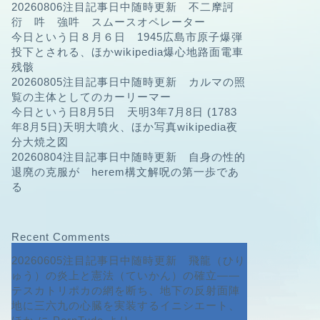
20260806注目記事日中随時更新 不二摩訶
衍 吽 強吽 スムースオペレーター
今日という日８月６日 1945広島市原子爆弾
投下とされる、ほかwikipedia爆心地路面電車
残骸
20260805注目記事日中随時更新 カルマの照
覧の主体としてのカーリーマー
今日という日8月5日 天明3年7月8日 (1783
年8月5日)天明大噴火、ほか写真wikipedia夜
分大焼之図
20260804注目記事日中随時更新 自身の性的
退廃の克服が herem構文解呪の第一歩であ
る
Recent Comments
20260605注目記事日中随時更新 飛龍（ひり
ゅう）の炎上と憲法（ていかん）の確立――
テスカトリポカの網を断ち、地下の反射面陣
地に三六九の心臓を実装するイニシエート、