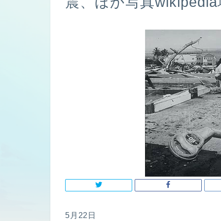
震、ほか写真wikiped
5月22日