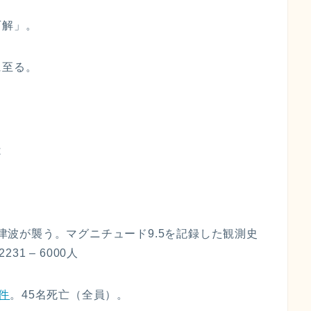
可解」。
に至る。
は
を津波が襲う。マグニチュード9.5を記録した観測史
 – 6000人
件
。45名死亡（全員）。