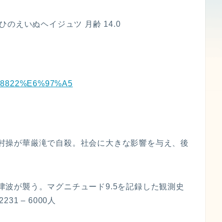
戌ひのえいぬヘイジュツ 月齢 14.0
%9C%8822%E6%97%A5
た藤村操が華厳滝で自殺。社会に大きな影響を与え、後
を津波が襲う。マグニチュード9.5を記録した観測史
 – 6000人