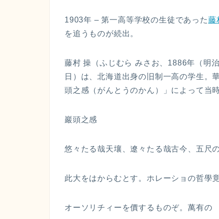
1903年 – 第一高等学校の生徒であった
藤
を追うものが続出。
藤村 操（ふじむら みさお、1886年（明治19
日）は、北海道出身の旧制一高の学生。
頭之感（がんとうのかん）」によって当時
巖頭之感
悠々たる哉天壤、遼々たる哉古今、五尺
此大をはからむとす。ホレーショの哲學
オーソリチィーを價するものぞ。萬有の