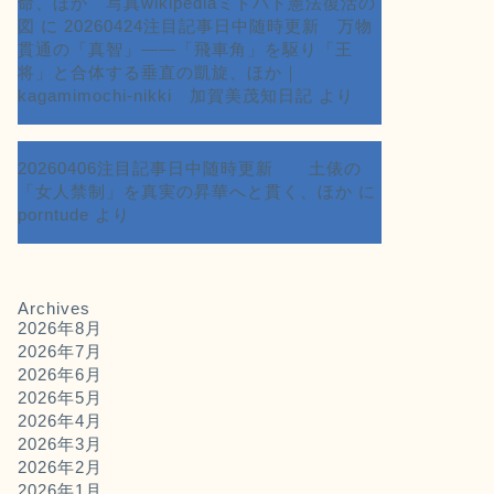
命、ほか 写真wikipediaミドハト憲法復活の
図
に
20260424注目記事日中随時更新 万物
貫通の「真智」――「飛車角」を駆り「王
将」と合体する垂直の凱旋、ほか｜
kagamimochi-nikki 加賀美茂知日記
より
20260406注目記事日中随時更新 土俵の
「女人禁制」を真実の昇華へと貫く、ほか
に
porntude
より
Archives
2026年8月
2026年7月
2026年6月
2026年5月
2026年4月
2026年3月
2026年2月
2026年1月