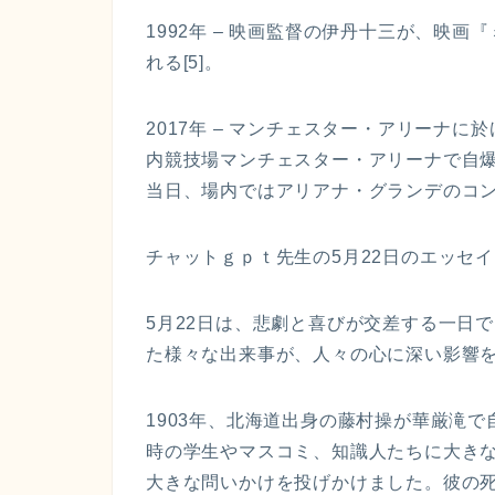
1992年 – 映画監督の伊丹十三が、映
れる[5]。
2017年 – マンチェスター・アリーナに
内競技場マンチェスター・アリーナで自爆
当日、場内ではアリアナ・グランデのコンサ
チャットｇｐｔ先生の5月22日のエッセ
5月22日は、悲劇と喜びが交差する一日
た様々な出来事が、人々の心に深い影響
1903年、北海道出身の藤村操が華厳滝
時の学生やマスコミ、知識人たちに大き
大きな問いかけを投げかけました。彼の