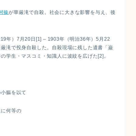
村操
が華厳滝で自殺。社会に大きな影響を与え、後
年）7月20日[1] – 1903年（明治36年）5月22
華厳滝で投身自殺した。自殺現場に残した遺書「巌
の学生・マスコミ・知識人に波紋を広げた[2]。
の小軀を以て
竟に何等の