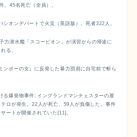
事件。45名死亡（全員）。
イノバシオンデパートで火災（英語版）。死者322人。
軍の原子力潜水艦「スコーピオン」が演習からの帰途に
される。
画『ミンボーの女』に反発した暴力団員に自宅前で斬ら
於ける爆発物事件: イングランドマンチェスターの屋
テロが発生。22人が死亡、59人が負傷した。事件
ートが開催されていた[11]。