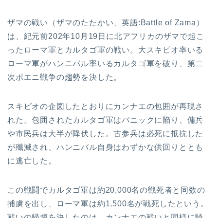
ザマの戦い（ザマのたたかい、英語:Battle of Zama）
は、紀元前202年10月19日に北アフリカのザマで起こ
ったローマ軍とカルタゴ軍の戦い。大スキピオ率いる
ローマ軍がハンニバル率いるカルタゴ軍を破り、第二
次ポエニ戦争の趨勢を決した。
スキピオの企図したとおりにカンナエの包囲が再現さ
れた。包囲されたカルタゴ軍はパニックに陥り、傭兵
や市民兵は大半が降伏した。古参兵は必死に抵抗した
が殲滅され、ハンニバル自身はわずかな供回りととも
に逃亡した。
この戦闘でカルタゴ軍は約20,000名の戦死者と同数の
捕虜を出し、ローマ軍は約1,500名が戦死したという。
戦いの帰趨を決したのは、カンナエの戦いと同様に騎