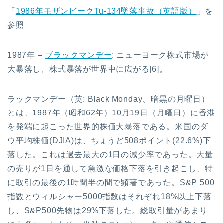
「
1986年モザンビークTu-134墜落事故（英語版）
」を
参照
1987年 –
ブラックマンデー
: ニューヨーク株式市場が
大暴落し、株式暴落が世界中に広がる[6]。
ラックマンデー（英: Black Monday、暗黒の月曜日）
とは、1987年（昭和62年）10月19日（月曜日）に香港
を発端に起こった世界的株価大暴落である。米国のダ
ウ平均株価(DJIA)は、ちょうど508ポイント(22.6%)下
落した。これは過去最大の1日の減少率であった。大量
の売りが1日を通して急激な価格下落を引き起こし、特
に取引の最後の1時間半の間で顕著であった。S&P 500
指数とウィルシャー5000指数はそれぞれ18%以上下落
し、S&P500先物は29%下落した。総取引量があまり