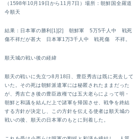
（1598年10月19日から11月7日）場所：朝鮮国全羅道
今順天
結果：日本軍の勝利[1][2] 朝鮮軍 5万5千人中 戦死
傷不祥だが甚大 日本軍1万3千人中 戦死傷 不祥。
順天城の戦い後の経緯
順天の戦いに先立つ8月18日、豊臣秀吉は既に死去して
いた。その死は朝鮮派遣軍には秘匿されたままだった
が、秀吉亡き後の豊臣政権では五大老らによって明・
朝鮮と和議を結んだ上で諸軍を帰国させ、戦争を終結
する方針が決定し、この方針を伝える使者は順天城の
戦いの後、順天の日本軍のもとに到着した。
これを受け小西らは明軍の劉綎と和議を締結し、人質