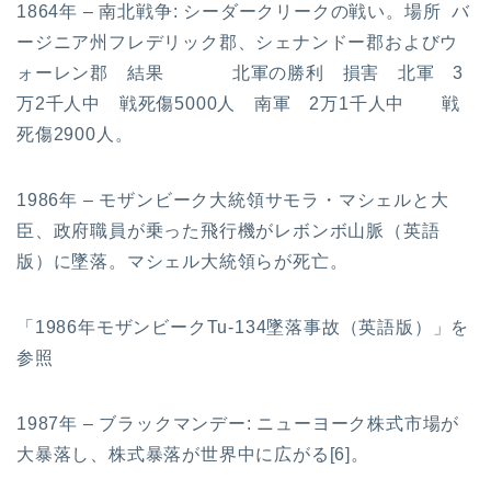
1864年 – 南北戦争: シーダークリークの戦い。場所 バ
ージニア州フレデリック郡、シェナンドー郡およびウ
ォーレン郡 結果 北軍の勝利 損害 北軍 3
万2千人中 戦死傷5000人 南軍 2万1千人中 戦
死傷2900人。
1986年 – モザンビーク大統領サモラ・マシェルと大
臣、政府職員が乗った飛行機がレボンボ山脈（英語
版）に墜落。マシェル大統領らが死亡。
「1986年モザンビークTu-134墜落事故（英語版）」を
参照
1987年 – ブラックマンデー: ニューヨーク株式市場が
大暴落し、株式暴落が世界中に広がる[6]。