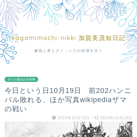
kagamimochi-nikki 加賀美茂知日記
慶祝と美とグノ－シスの弥増す日々
日々の過去の出来事
今日という日10月19日 前202ハンニ
バル敗れる、ほか写真wikipediaザマ
の戦い
2024年10月19日
/
2024年10月19日