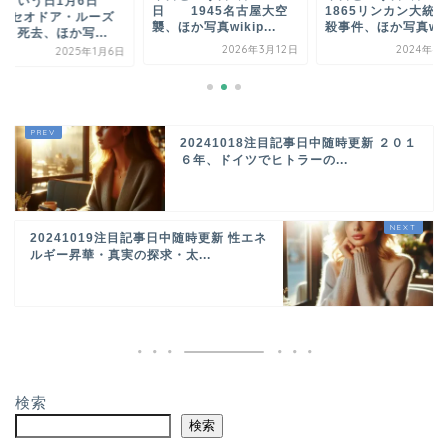
日という日1月6日
日 1945名古屋大空
1865リンカン大統
919セオドア・ルーズ
襲、ほか写真wikip...
殺事件、ほか写真w..
ト死去、ほか写...
2026年3月12日
2024年4
2025年1月6日
20241018注目記事日中随時更新 ２０１
６年、ドイツでヒトラーの...
20241019注目記事日中随時更新 性エネ
ルギー昇華・真実の探求・太...
検索
検索