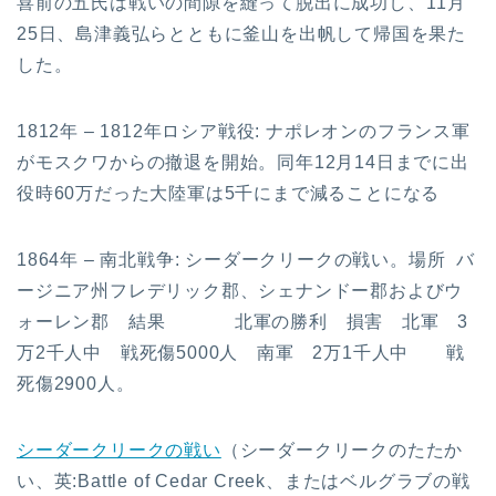
喜前の五氏は戦いの間隙を縫って脱出に成功し、11月
25日、島津義弘らとともに釜山を出帆して帰国を果た
した。
1812年 – 1812年ロシア戦役: ナポレオンのフランス軍
がモスクワからの撤退を開始。同年12月14日までに出
役時60万だった大陸軍は5千にまで減ることになる
1864年 – 南北戦争: シーダークリークの戦い。場所 バ
ージニア州フレデリック郡、シェナンドー郡およびウ
ォーレン郡 結果 北軍の勝利 損害 北軍 3
万2千人中 戦死傷5000人 南軍 2万1千人中 戦
死傷2900人。
シーダークリークの戦い
（シーダークリークのたたか
い、英:Battle of Cedar Creek、またはベルグラブの戦