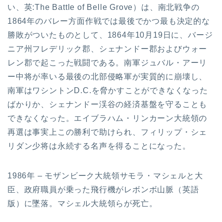
い、英:The Battle of Belle Grove）は、南北戦争の
1864年のバレー方面作戦では最後でかつ最も決定的な
勝敗がついたものとして、1864年10月19日に、バージ
ニア州フレデリック郡、シェナンドー郡およびウォー
レン郡で起こった戦闘である。南軍ジュバル・アーリ
ー中将が率いる最後の北部侵略軍が実質的に崩壊し、
南軍はワシントンD.C.を脅かすことができなくなった
ばかりか、シェナンドー渓谷の経済基盤を守ることも
できなくなった。エイブラハム・リンカーン大統領の
再選は事実上この勝利で助けられ、フィリップ・シェ
リダン少将は永続する名声を得ることになった。
1986年 – モザンビーク大統領サモラ・マシェルと大
臣、政府職員が乗った飛行機がレボンボ山脈（英語
版）に墜落。マシェル大統領らが死亡。