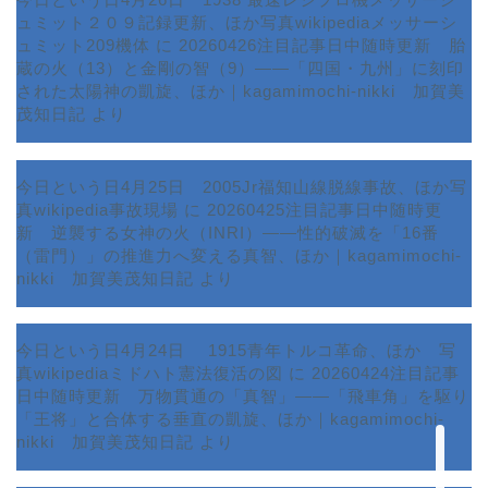
ュミット２０９記録更新、ほか写真wikipediaメッサーシ
ュミット209機体
に
20260426注目記事日中随時更新 胎
蔵の火（13）と金剛の智（9）――「四国・九州」に刻印
された太陽神の凱旋、ほか｜kagamimochi-nikki 加賀美
茂知日記
より
今日という日4月25日 2005Jr福知山線脱線事故、ほか写
真wikipedia事故現場
に
20260425注目記事日中随時更
新 逆襲する女神の火（INRI）――性的破滅を「16番
ホーム
（雷門）」の推進力へ変える真智、ほか｜kagamimochi-
nikki 加賀美茂知日記
より
プロフィール
今日という日4月24日 1915青年トルコ革命、ほか 写
サービス
真wikipediaミドハト憲法復活の図
に
20260424注目記事
日中随時更新 万物貫通の「真智」――「飛車角」を駆り
ランキング
「王将」と合体する垂直の凱旋、ほか｜kagamimochi-
nikki 加賀美茂知日記
より