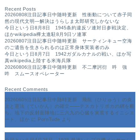
Recent Posts
20260808注目記事日中随時更新 性衝動について赤子同
然の現代文明—解決はうらしま太郎研究しかないな
今日という日8月8日 1945条約違反ソ連対日参戦決定、
ほかwikipedia樺太進駐8月9日ソ連軍
20260807注目記事日中随時更新 サーティンキュー空海
のご遺告を生きられるのは正常身体実装者のみ
今日という日8月7日 1942ガダルカナルの戦い、ほか写
真wikipedia上陸する米海兵隊
20260806注目記事日中随時更新 不二摩訶衍 吽 強
吽 スムースオペレーター
Recent Comments
20260605注目記事日中随時更新 飛龍（ひりゅう）の炎
上と憲法（ていかん）の確立――テスカトリポカの網を断
ち、地下の反射面陣地に三六九の心臓を実装するイニシエ
ート、ほか
に
PornTude
より
今日という日4月26日 1938 最速レシプロ機メッサーシ