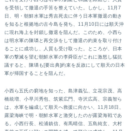
を受領して撤退の手筈を整えていた。しかし、11月7
日、明・朝鮮水軍は秀吉死去に伴う日本軍撤退の動き
を知ると根拠地の古今島を発ち、11月10日には順天沖
に現れ海上を封鎖し撤退を阻んだ。このため、小西ら
は明水軍の陳璘と再交渉をして撤退の約束を取り付け
ることに成功し、人質も受け取った。ところが、日本
軍の撃滅を望む朝鮮水軍の李舜臣がこれに激怒し猛抗
議すると、陳璘も[要出典]約束を反故にして順天の日本
軍が帰国することを阻んだ。
小西ら五氏の窮地を知った、島津義弘、立花宗茂、高
橋統増、小早川秀包、筑紫広門、寺沢広高、宗義智ら
は、水軍を編成して順天へ救援に向かい、11月18日、
露梁海峡で明・朝鮮水軍と激突したのが露梁海戦であ
る。小西行長、松浦鎮信、有馬晴信、五島純玄、大村