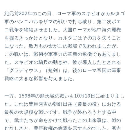
紀元前202年のこの日、ローマ軍のスキピオがカルタゴ
軍のハンニバルをザマの戦いで打ち破り、第二次ポエ
ニ戦争を終結させました。大国ローマが地中海の覇権
を握るきっかけとなり、カルタゴはその力を失うこと
になった。数万もの命がこの戦場で失われましたが、
この戦いは、戦術や軍事力の革新の象徴でもありまし
た。スキピオの騎兵の動きや、彼が導入したとされる
「グラディウス」（短剣）は、後のローマ帝国の軍事
戦略に大きな影響を与えました。
一方、1598年の順天城の戦いも10月19日に始まりまし
た。これは豊臣秀吉の朝鮮出兵（慶長の役）における
最後の大規模な戦いです。戦争が終わろうとする中
で、武士たちが命をかけて戦ったこの出来事は、戦の
むなしさと、豊臣政権の終焉を示すものでした。秀吉