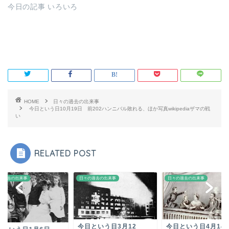
今日の記事 いろいろ
HOME
日々の過去の出来事
今日という日10月19日 前202ハンニバル敗れる、ほか写真wikipediaザマの戦
い
RELATED POST
の過去の出来事
日々の過去の出来事
日々の過去の出来事
今日という日3月12
今日という日4月1