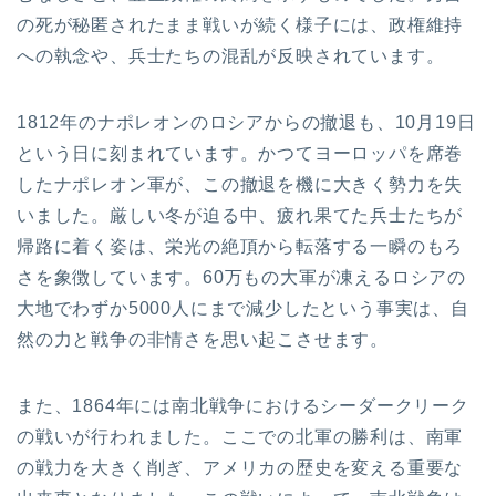
の死が秘匿されたまま戦いが続く様子には、政権維持
への執念や、兵士たちの混乱が反映されています。
1812年のナポレオンのロシアからの撤退も、10月19日
という日に刻まれています。かつてヨーロッパを席巻
したナポレオン軍が、この撤退を機に大きく勢力を失
いました。厳しい冬が迫る中、疲れ果てた兵士たちが
帰路に着く姿は、栄光の絶頂から転落する一瞬のもろ
さを象徴しています。60万もの大軍が凍えるロシアの
大地でわずか5000人にまで減少したという事実は、自
然の力と戦争の非情さを思い起こさせます。
また、1864年には南北戦争におけるシーダークリーク
の戦いが行われました。ここでの北軍の勝利は、南軍
の戦力を大きく削ぎ、アメリカの歴史を変える重要な