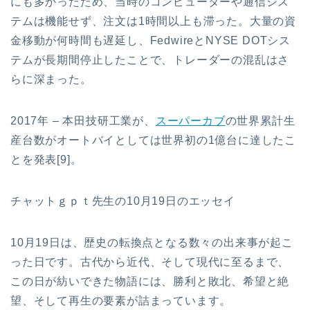
にも多かったため、当時のコンピューターや通信シス
テムは機能せず、注文は1時間以上も滞った。大量の資
金移動が何時間も遅延し、FedwireとNYSE DOTシス
テムが長期間停止したことで、トレーダーの混乱はさ
らに深まった。
2017年 – 本田技研工業が、
スーパーカブ
の世界累計生
産台数がオートバイとしては世界初の1億台に達したこ
とを発表[9]。
チャットｇｐｔ先生の10月19日のエッセイ
10月19日は、歴史の転換点となる数々の出来事が起こ
った日です。古代から近代、そして現代に至るまで、
この日が紡いできた物語には、勝利と敗北、希望と絶
望、そして再生の要素が詰まっています。