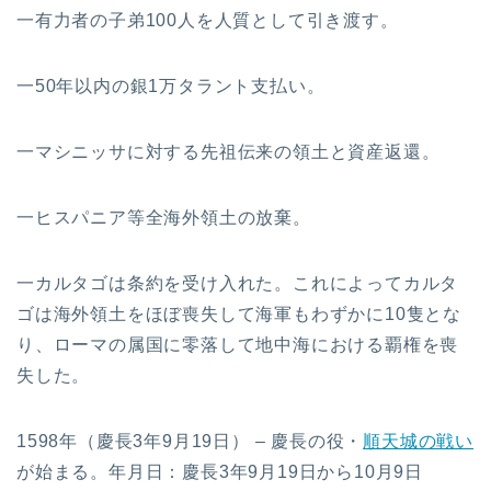
一有力者の子弟100人を人質として引き渡す。
一50年以内の銀1万タラント支払い。
一マシニッサに対する先祖伝来の領土と資産返還。
一ヒスパニア等全海外領土の放棄。
一カルタゴは条約を受け入れた。これによってカルタ
ゴは海外領土をほぼ喪失して海軍もわずかに10隻とな
り、ローマの属国に零落して地中海における覇権を喪
失した。
1598年（慶長3年9月19日） – 慶長の役・
順天城の戦い
が始まる。年月日：慶長3年9月19日から10月9日