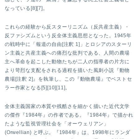
なっている[8][7]。
これらの経験から反スターリニズム（反共産主義）・
反ファシズムという反全体主義思想となった。1945年
の戦時中に「報道の自由[注釈 1]」とロシアのスターリ
ン主義と共産主義への痛烈な批判である、人間の農場
主へ革命を起こした動物たちが二人の指導者の片方に
より苛烈な支配をされる過程を描いた風刺小説『動物
農場[注釈 2]』を執筆し、この『動物農場』でベストセ
ラー作家となる[5][10][11]。
全体主義国家の本質や残酷さを細かく描いた近代文学
の傑作『1984年』の作者である。『1984年』で描かれ
たような監視管理社会を「オーウェリアン」
(Orwellian) と呼ぶ。『1984年』は、1998年にランダ