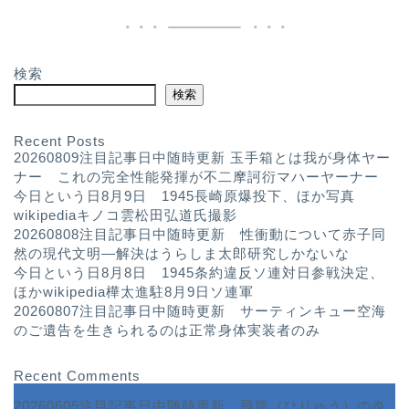
検索
検索
Recent Posts
20260809注目記事日中随時更新 玉手箱とは我が身体ヤー
ナー これの完全性能発揮が不二摩訶衍マハーヤーナー
今日という日8月9日 1945長崎原爆投下、ほか写真
wikipediaキノコ雲松田弘道氏撮影
20260808注目記事日中随時更新 性衝動について赤子同
然の現代文明—解決はうらしま太郎研究しかないな
今日という日8月8日 1945条約違反ソ連対日参戦決定、
ほかwikipedia樺太進駐8月9日ソ連軍
20260807注目記事日中随時更新 サーティンキュー空海
のご遺告を生きられるのは正常身体実装者のみ
Recent Comments
20260605注目記事日中随時更新 飛龍（ひりゅう）の炎