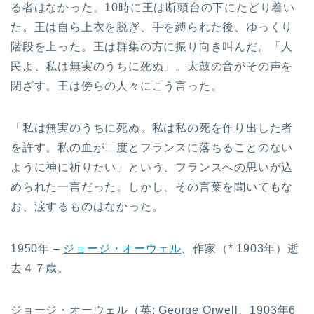
る者はなかった。10時に王は断頭台の下にたどり着い
た。王は自ら上衣を脱ぎ、手を縛られた後、ゆっくり
階段を上った。王は群集の方に振り向き叫んだ。「人
民よ、私は無実のうちに死ぬ」。太鼓の音がその声を
閉ざす。王は傍らの人々にこう言った。
「私は無実のうちに死ぬ。私は私の死を作り出した者
を許す。私の血が二度とフランスに落ちることのない
ように神に祈りたい」という、フランスへの思いが込
められた一言だった。しかし、その言葉を聞いてもな
お、涙するものはなかった。
1950年 –
ジョージ・オーウェル
、作家（* 1903年）逝
去４７歳。
ジョージ・オーウェル（英: George Orwell、1903年6