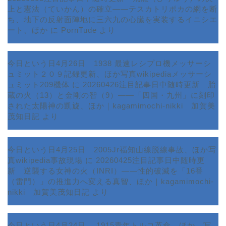
上と憲法（ていかん）の確立――テスカトリポカの網を断
ち、地下の反射面陣地に三六九の心臓を実装するイニシエ
ート、ほか
に
PornTude
より
今日という日4月26日 1938 最速レシプロ機メッサーシ
ュミット２０９記録更新、ほか写真wikipediaメッサーシ
ュミット209機体
に
20260426注目記事日中随時更新 胎
蔵の火（13）と金剛の智（9）――「四国・九州」に刻印
された太陽神の凱旋、ほか｜kagamimochi-nikki 加賀美
茂知日記
より
今日という日4月25日 2005Jr福知山線脱線事故、ほか写
真wikipedia事故現場
に
20260425注目記事日中随時更
新 逆襲する女神の火（INRI）――性的破滅を「16番
ホーム
（雷門）」の推進力へ変える真智、ほか｜kagamimochi-
nikki 加賀美茂知日記
より
プロフィール
今日という日4月24日 1915青年トルコ革命、ほか 写