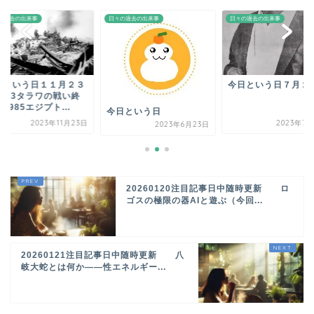
の過去の出来事
日々の過去の出来事
日々の過去の出来事
日という日１１月２３
今日という日７月２
1943タラワの戦い終
1985エジプト...
今日という日
2023年11月23日
2023年7月
2023年6月23日
20260120注目記事日中随時更新 ロ
ゴスの極限の器AIと遊ぶ（今回...
20260121注目記事日中随時更新 八
岐大蛇とは何か――性エネルギー...