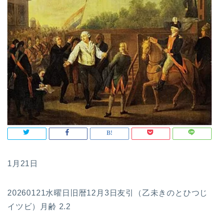
1月21日
20260121水曜日旧暦12月3日友引（乙未きのとひつじ
イツビ）月齢 2.2