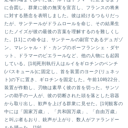
に合図し、群衆に彼の無実を宣言し、フランスの将来
に対する懸念を表明しました。彼は続けるつもりだっ
たが、サンテールがドラムロールを命じ、その結果生
じたノイズが彼の最後の言葉を理解するのを難しくし
た。[11]この命令は、サンテールの副官であるデュガゾ
ン、マレシャル・ド・カンプのボーフランシェ・ダヤ
ット、ドラマーのピエラールなど、他の人物にも起因
している。[18]死刑執行人はルイをギロチンのベンチ
(バスキュール)に固定し、首を装置のヨーク(リュネッ
ト)の下に置き、ギロチンを固定した。午前10時22分、
装置が作動し、刃物は素早く彼の首を切った。サンソ
ンの助手の一人が、彼の切断された頭を落とした容器
から取り出し、歓声を上げる群衆に見せた。[19]観客の
中には「国家万歳」、「共和国万歳」、「自由万歳」
と叫ぶ者もおり、銃声が上がり、数人がファランドー
ルを踊った。[19]