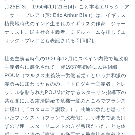
月25日[3] – 1950年1月21日[4]）こと本名エリック・ア
ーサー・ブレア（英: Eric Arthur Blair）は、イギリス
植民地時代のインド生まれのイギリスの作家、ジャー
ナリスト、民主社会主義者。ミドルネームを排してエ
リック・ブレアとも表記される[5][6][7]。
社会主義者時代の1936年12月にスペイン内戦で無政府
主義者らに感化されて、翌1937年初頭に民兵組織
POUM（マルクス主義統一労働者党）という共和派の
義勇兵に加わったものの、「トロツキー主義者」とレ
ッテルを貼られたPOUMに対するスターリン指導下の
共産党による粛清開始で危機一髪のところでフランス
に脱出（『カタロニア讃歌』）。共通の敵だと思って
いたファシスト（フランコ政権側）より味方であるは
ずのソ連・スターリニストの方が悪辣だったことを体
感して、ソ連の「粛清」を嫌悪する民主社会主義者と