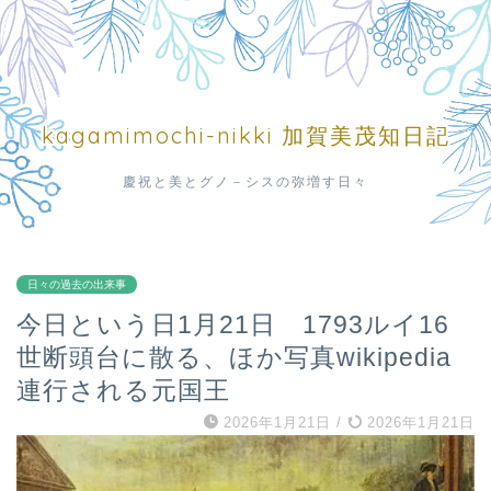
kagamimochi-nikki 加賀美茂知日記
慶祝と美とグノ－シスの弥増す日々
日々の過去の出来事
今日という日1月21日 1793ルイ16
世断頭台に散る、ほか写真wikipedia
連行される元国王
2026年1月21日
/
2026年1月21日