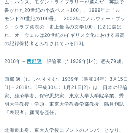
ム・ハウス、モダン・ライブラリーが選んだ「英語で
書かれた20世紀の小説ベスト100」、1999年に「ル・
モンド20世紀の100冊」、2002年にノルウェー・ブッ
ク・クラブ発表の「史上最高の文学100」[12]に選ば
れ、オーウェルは20世紀のイギリス文化における最高
の記録保持者とみなされている[13]。
2018年 –
西部邁
、評論家（* 1939年[14]）逝去79歳。
西部 邁（にしべ すすむ、1939年〈昭和14年〉3月15日
[1] – 2018年〈平成30年〉1月21日[2]）は、日本の評論
家、経済学者、保守思想家。東京大学大学院卒業。秀
明大学教授・学頭、東京大学教養学部教授、隔月刊誌
『表現者』顧問を歴任。
北海道出身。東大入学後にブントのメンバーとなり、