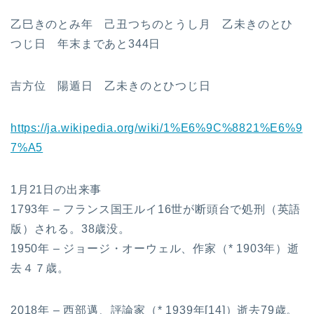
乙巳きのとみ年 己丑つちのとうし月 乙未きのとひ
つじ日 年末まであと344日
吉方位 陽遁日 乙未きのとひつじ日
https://ja.wikipedia.org/wiki/1%E6%9C%8821%E6%9
7%A5
1月21日の出来事
1793年 – フランス国王ルイ16世が断頭台で処刑（英語
版）される。38歳没。
1950年 – ジョージ・オーウェル、作家（* 1903年）逝
去４７歳。
2018年 – 西部邁、評論家（* 1939年[14]）逝去79歳。