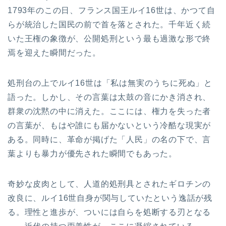
1793年のこの日、フランス国王ルイ16世は、かつて自
らが統治した国民の前で首を落とされた。千年近く続
いた王権の象徴が、公開処刑という最も過激な形で終
焉を迎えた瞬間だった。
処刑台の上でルイ16世は「私は無実のうちに死ぬ」と
語った。しかし、その言葉は太鼓の音にかき消され、
群衆の沈黙の中に消えた。ここには、権力を失った者
の言葉が、もはや誰にも届かないという冷酷な現実が
ある。同時に、革命が掲げた「人民」の名の下で、言
葉よりも暴力が優先された瞬間でもあった。
奇妙な皮肉として、人道的処刑具とされたギロチンの
改良に、ルイ16世自身が関与していたという逸話が残
る。理性と進歩が、ついには自らを処断する刃となる