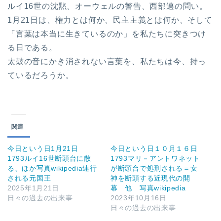
ルイ16世の沈黙、オーウェルの警告、西部邁の問い。
1月21日は、権力とは何か、民主主義とは何か、そして
「言葉は本当に生きているのか」を私たちに突きつけ
る日である。
太鼓の音にかき消されない言葉を、私たちは今、持っ
ているだろうか。
関連
今日という日1月21日
今日という日１０月１６日
1793ルイ16世断頭台に散
1793マリ－アントワネット
る、ほか写真wikipedia連行
が断頭台で処刑される＝女
される元国王
神を断頭する近現代の開
2025年1月21日
幕 他 写真wikipedia
日々の過去の出来事
2023年10月16日
日々の過去の出来事