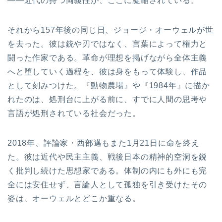
――近代の持つ両義性が、ここに凝縮されている。
それから157年後の同じ日、ジョージ・オーウェルが世
を去った。彼は銃や刃ではなく、言葉によって権力と
闘った作家である。革命が理想を掲げながら全体主義
へと堕していく過程を、彼は身をもって体験し、作品
として刻みつけた。『動物農場』や『1984年』に描か
れたのは、処刑台に上がる前に、すでに人間の思考や
言語が処刑されている社会だった。
2018年、評論家・西部邁もまた1月21日に命を終え
た。彼は近代や民主主義、戦後日本の精神的空洞を鋭
く批判し続けた思想家である。体制の内にも外にも完
全には安住せず、言論人として孤独を引き受けたその
姿は、オーウェルとどこか重なる。