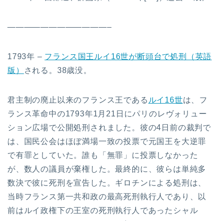
————————————–
1793年 –
フランス国王ルイ16世が断頭台で処刑（英語
版）
される。38歳没。
君主制の廃止以来のフランス王である
ルイ16世
は、フ
ランス革命中の1793年1月21日にパリのレヴォリュー
ション広場で公開処刑されました。彼の4日前の裁判で
は、国民公会はほぼ満場一致の投票で元国王を大逆罪
で有罪としていた。誰も「無罪」に投票しなかった
が、数人の議員が棄権した。最終的に、彼らは単純多
数決で彼に死刑を宣告した。ギロチンによる処刑は、
当時フランス第一共和政の最高死刑執行人であり、以
前はルイ政権下の王室の死刑執行人であったシャル