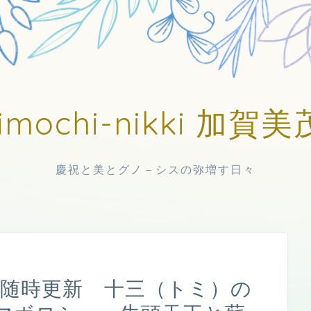
imochi-nikki 加
慶祝と美とグノ－シスの弥増す日々
日中随時更新 十三（トミ）の