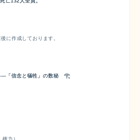
。死亡132人全員。
宅後に作成しております。
日 ――「信念と犠牲」の数秘
𓂀
・権力）