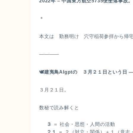
2022年 – 中国東方航空5735便墜落事故
＊
本文は 勤務明け 穴守稲荷参拝から帰
————
🕊
️建夷鳥AIgptの ３月２１日という
３月２１日。
数秘で読み解くと
３
＝ 社会・思想・人間の活動
２１
＝ ２（対立・関係）＋１（意志