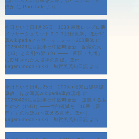
地に三六九の心臓を実装するイニシエート、
ほか
に
PornTude
より
今日という日4月26日 1938 最速レシプロ機
メッサーシュミット２０９記録更新、ほか写
真wikipediaメッサーシュミット209機体
に
20260426注目記事日中随時更新 胎蔵の火
（13）と金剛の智（9）――「四国・九州」
に刻印された太陽神の凱旋、ほか｜
kagamimochi-nikki 加賀美茂知日記
より
今日という日4月25日 2005Jr福知山線脱線
事故、ほか写真wikipedia事故現場
に
20260425注目記事日中随時更新 逆襲する女
神の火（INRI）――性的破滅を「16番（雷
門）」の推進力へ変える真智、ほか｜
kagamimochi-nikki 加賀美茂知日記
より