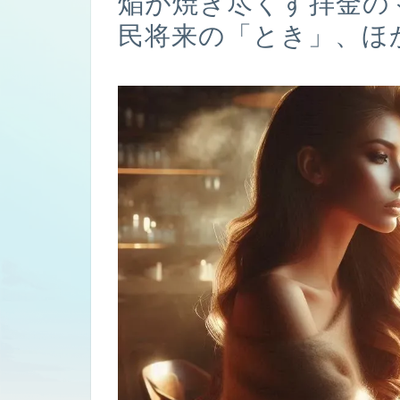
焔が焼き尽くす拝金の
民将来の「とき」、ほ