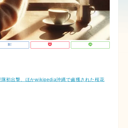
隊初出撃、ほかwikipedia沖縄で鹵獲された桜花