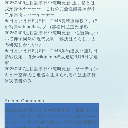
20260809注目記事日中随時更新 玉手箱とは
我が身体ヤーナー これの完全性能発揮が不
二摩訶衍マハーヤーナー
今日という日8月9日 1945長崎原爆投下、ほ
か写真wikipediaキノコ雲松田弘道氏撮影
20260808注目記事日中随時更新 性衝動につ
いて赤子同然の現代文明—解決はうらしま太
郎研究しかないな
今日という日8月8日 1945条約違反ソ連対日
参戦決定、ほかwikipedia樺太進駐8月9日ソ連
軍
20260807注目記事日中随時更新 サーティン
キュー空海のご遺告を生きられるのは正常身
体実装者のみ
Recent Comments
20260605注目記事日中随時更新 飛龍（ひり
ゅう）の炎上と憲法（ていかん）の確立――
テスカトリポカの網を断ち、地下の反射面陣