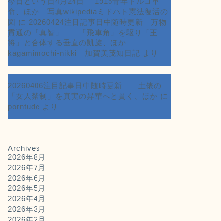
今日という日4月24日 1915青年トルコ革
命、ほか 写真wikipediaミドハト憲法復活の
図
に
20260424注目記事日中随時更新 万物
貫通の「真智」――「飛車角」を駆り「王
将」と合体する垂直の凱旋、ほか｜
kagamimochi-nikki 加賀美茂知日記
より
20260406注目記事日中随時更新 土俵の
「女人禁制」を真実の昇華へと貫く、ほか
に
porntude
より
Archives
2026年8月
2026年7月
2026年6月
2026年5月
2026年4月
2026年3月
2026年2月