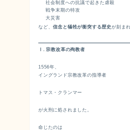
社会制度への抗議で起きた虐殺
戦争末期の特攻
大災害
など、
信念と犠牲が衝突する歴史
が刻ま
Ⅰ. 宗教改革の殉教者
1556年、
イングランド宗教改革の指導者
トマス・クランマー
が火刑に処されました。
命じたのは