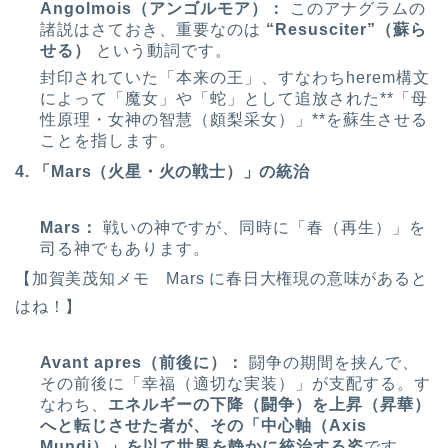
Angolmois（アンゴルモア）：
このアナグラムの
諸説はさておき、重要なのは
“Resusciter”（蘇ら
せる）
という動詞です。
封印されていた「本来の王」、すなわちherem構文
によって「魔女」や「蛇」として追放された**「母
性原理・女神の智慧（頗梨采女）」**を蘇生させる
ことを指します。
4. 「Mars（火星・火の戦士）」の統治
Mars：
戦いの神ですが、同時に「春（再生）」を
司る神でもあります。
【加賀美茂知メモ Mars に春日大権現の意味があると
はね！】
Avant apres（前後に）：
闘争の期間を挟んで、
その前後に「幸福（適切な実装）」が支配する。す
なわち、
エネルギーの下降（闘争）を上昇（昇華）
へと転じさせた者が、その「中心軸（Axis
Mundi）」を以て世界を静かに統治する姿
です。