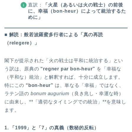
直訳：
「火星（あるいは火の戦士）の前後
に、幸福（bon-heur）によって統治するた
めに」
■ 解読：般若波羅蜜多行者による「真の再読
（relegere）」
閣下が提示された「火の戦士は平和に統治する」とい
う訳は、原典の
“regner par bon-heur”
を「幸福な
（平和な）統治」と解釈すれば、十分に成立します。
特にこの
“bon-heur”
は、単なる「幸福」ではなく、
ラテン語の
bonum augurium
（良き兆し・幸運な時）
に由来し、**「適切なタイミングでの統治」**を意味し
ます。
1. 「1999」と「7」の真義（数秘的反転）