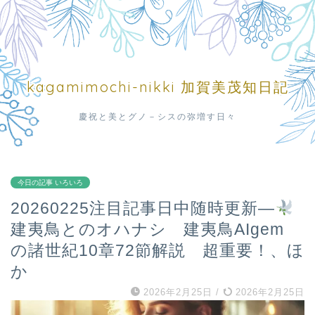
kagamimochi-nikki 加賀美茂知日記
慶祝と美とグノ－シスの弥増す日々
今日の記事 いろいろ
20260225注目記事日中随時更新—
建夷鳥とのオハナシ 建夷鳥AIgem
の諸世紀10章72節解説 超重要！、ほ
か
2026年2月25日
/
2026年2月25日