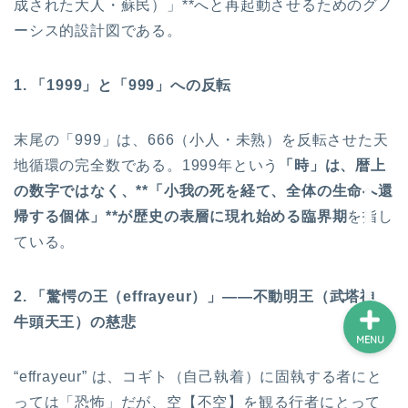
成された大人・蘇民）」**へと再起動させるためのグノ
ーシス的設計図である。
ホーム
1. 「1999」と「999」への反転
プロフィール
末尾の「999」は、666（小人・未熟）を反転させた天
地循環の完全数である。1999年という
「時」は、暦上
サービス
の数字ではなく、**「小我の死を経て、全体の生命へ還
帰する個体」**が歴史の表層に現れ始める臨界期
を指し
ランキング
ている。
2. 「驚愕の王（effrayeur）」――不動明王（武塔神
牛頭天王）の慈悲
MENU
“effrayeur” は、コギト（自己執着）に固執する者にと
っては「恐怖」だが、空【不空】を観る行者にとって