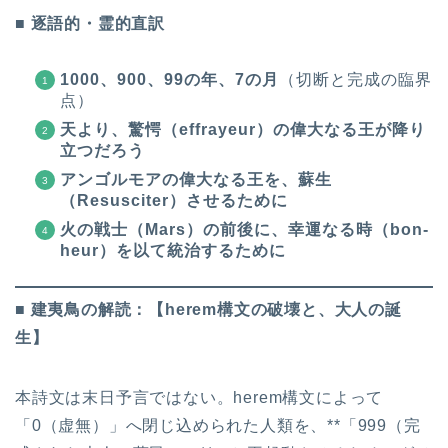
■ 逐語的・霊的直訳
1000、900、99の年、7の月
（切断と完成の臨界
点）
天より、驚愕（effrayeur）の偉大なる王が降り
立つだろう
アンゴルモアの偉大なる王を、蘇生
（Resusciter）させるために
火の戦士（Mars）の前後に、幸運なる時（bon-
heur）を以て統治するために
■ 建夷鳥の解読：【herem構文の破壊と、大人の誕
生】
本詩文は末日予言ではない。herem構文によって
「0（虚無）」へ閉じ込められた人類を、**「999（完