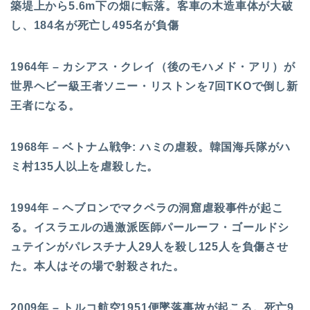
築堤上から5.6m下の畑に転落。客車の木造車体が大破
し、184名が死亡し495名が負傷
1964年 – カシアス・クレイ（後のモハメド・アリ）が
世界ヘビー級王者ソニー・リストンを7回TKOで倒し新
王者になる。
1968年 – ベトナム戦争: ハミの虐殺。韓国海兵隊がハ
ミ村135人以上を虐殺した。
1994年 – ヘブロンでマクペラの洞窟虐殺事件が起こ
る。イスラエルの過激派医師パールーフ・ゴールドシ
ュテインがパレスチナ人29人を殺し125人を負傷させ
た。本人はその場で射殺された。
2009年 – トルコ航空1951便墜落事故が起こる。死亡9