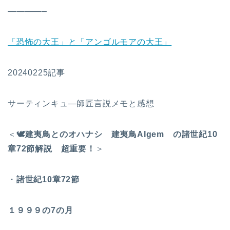
————–
「恐怖の大王」と「アンゴルモアの大王」
20240225記事
サーティンキュ―師匠言説メモと感想
＜
🕊
️建夷鳥とのオハナシ 建夷鳥AIgem の諸世紀10
章72節解説
超重要！
＞
・
諸世紀10章72節
１９９９の7の月