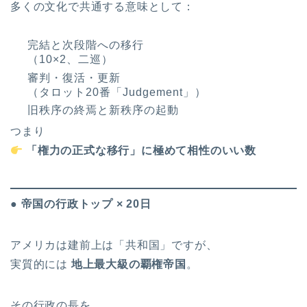
多くの文化で共通する意味として：
完結と次段階への移行
（10×2、二巡）
審判・復活・更新
（タロット20番「Judgement」）
旧秩序の終焉と新秩序の起動
つまり
「権力の正式な移行」に極めて相性のいい数
● 帝国の行政トップ × 20日
アメリカは建前上は「共和国」ですが、
実質的には
地上最大級の覇権帝国
。
その行政の長を