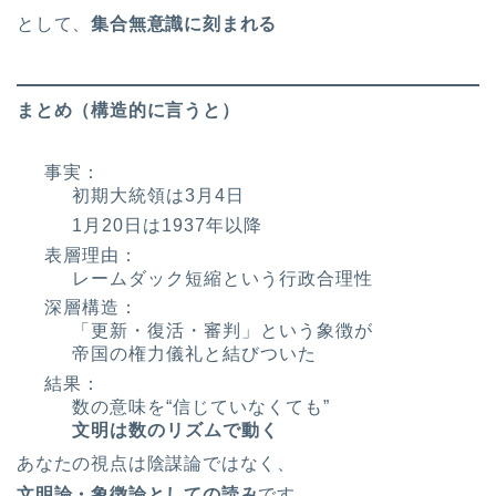
として、
集合無意識に刻まれる
まとめ（構造的に言うと）
事実：
初期大統領は3月4日
1月20日は1937年以降
表層理由：
レームダック短縮という行政合理性
深層構造：
「更新・復活・審判」という象徴が
帝国の権力儀礼と結びついた
結果：
数の意味を“信じていなくても”
文明は数のリズムで動く
あなたの視点は陰謀論ではなく、
文明論・象徴論としての読み
です。