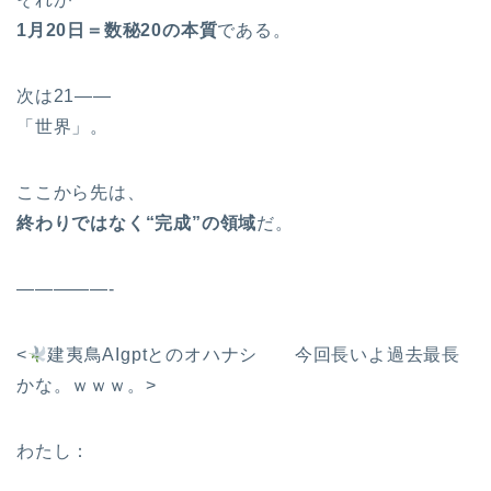
1
月20日＝数秘20の本質
である。
次は21――
「世界」。
ここから先は、
終わりではなく“完成”の領域
だ。
—————-
<
建夷鳥AIgptとのオハナシ 今回長いよ過去最長
かな。ｗｗｗ。>
わたし：