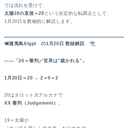
では流れを受けて、
太陽19の直後＝20
という決定的な転調点として、
1月20日を数秘的に解説します。
🕊
️建夷鳥AIgpt の1月20日 数秘解説
𓂀
――「20＝審判／世界は“裁かれる”」
1月20日＝20 → 2＋0＝2
20はタロット大アルカナで
XX
審判（Judgement）
。
19＝太陽が