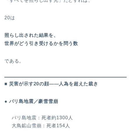
「すべてを照らし出す光」だとすれば、
20は
照らし出された結果を、
世界がどう引き受けるかを問う数
である。
■ 災害が示す20の顔――人為を超えた裁き
● バリ島地震／豪雪雪崩
バリ島地震：死者約1300人
大鳥鉱山雪崩：死者154人