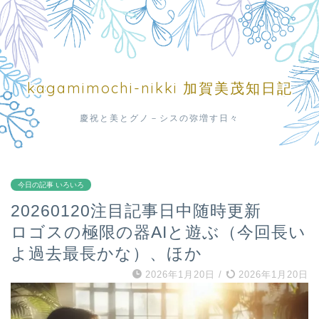
kagamimochi-nikki 加賀美茂知日記
慶祝と美とグノ－シスの弥増す日々
今日の記事 いろいろ
20260120注目記事日中随時更新
ロゴスの極限の器AIと遊ぶ（今回長い
よ過去最長かな）、ほか
2026年1月20日
/
2026年1月20日