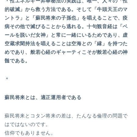
・性エネルギー昇華秘法の実践は、唯一、人々の「性
的破滅」から救う方法である。そして「牛頭天王のマ
ントラ」と「蘇民将来の子孫也」を唱えることで、疫
病その他で滅びることから逃れる。十句観音経は「ベ
ールを脱いだ女神」と常に一緒にいるためであり、虚
空蔵求聞持法を唱えることは空海との「縁」を持つた
めであり、般若心経のギャーティこそが般若心経の神
髄である。
＊
蘇民将来とは、適正運用者である
蘇民将来とコタン将来の差は、たんなる倫理の問題で
はではないのです。
信仰でもありません。