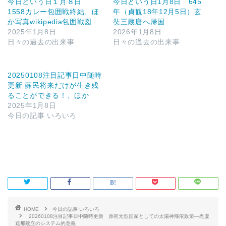
今日という日１月８日
今日という日1月8日 645
1558カレー包囲戦終結、ほ
年（貞観18年12月5日）玄
か写真wikipedia包囲戦図
奘三蔵唐へ帰国
2025年1月8日
2026年1月8日
日々の過去の出来事
日々の過去の出来事
20250108注目記事日中随時
更新 蘇民将来だけが生き残
ることができる！、ほか
2025年1月8日
今日の記事 いろいろ
HOME
今日の記事 いろいろ
20260108注目記事日中随時更新 原初元型国家としての太陽神帰依政策—毘盧
遮那建立のシステム的意義