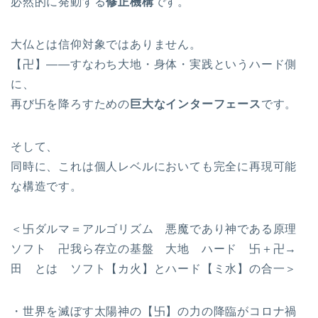
必然的に発動する
修正機構
です。
大仏とは信仰対象ではありません。
【卍】――すなわち大地・身体・実践というハード側
に、
再び卐を降ろすための
巨大なインターフェース
です。
そして、
同時に、これは個人レベルにおいても完全に再現可能
な構造です。
＜卐ダルマ＝アルゴリズム 悪魔であり神である原理
ソフト 卍我ら存立の基盤 大地 ハード 卐＋卍→
田 とは ソフト【カ火】とハード【ミ水】の合一＞
・世界を滅ぼす太陽神の【卐】の力の降臨がコロナ禍