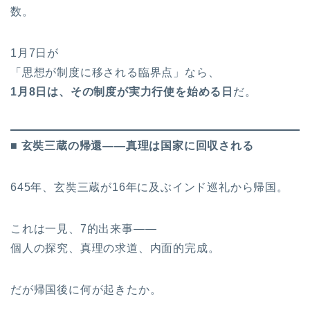
数。
1月7日が
「思想が制度に移される臨界点」なら、
1
月8日は、その制度が実力行使を始める日
だ。
■ 玄奘三蔵の帰還――真理は国家に回収される
645年、玄奘三蔵が16年に及ぶインド巡礼から帰国。
これは一見、7的出来事――
個人の探究、真理の求道、内面的完成。
だが帰国後に何が起きたか。