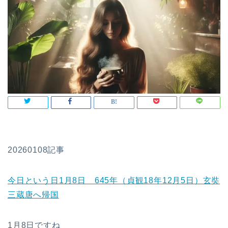
20260108記事
今日という日1月8日 645年（貞観18年12月5日）玄奘
三蔵唐へ帰国
1月8日ですね