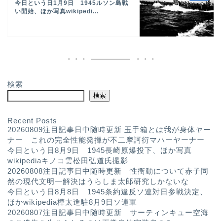
今日という日1月9日 1945ルソン島戦
い開始、ほか写真wikipedi...
検索
検索
Recent Posts
20260809注目記事日中随時更新 玉手箱とは我が身体ヤー
ナー これの完全性能発揮が不二摩訶衍マハーヤーナー
今日という日8月9日 1945長崎原爆投下、ほか写真
wikipediaキノコ雲松田弘道氏撮影
20260808注目記事日中随時更新 性衝動について赤子同
然の現代文明—解決はうらしま太郎研究しかないな
今日という日8月8日 1945条約違反ソ連対日参戦決定、
ほかwikipedia樺太進駐8月9日ソ連軍
20260807注目記事日中随時更新 サーティンキュー空海