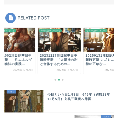
RELATED POST
今日の記事 いろいろ
今日の記事 いろいろ
今日の記事 いろいろ
20231227注目記事日中
20250131注目記事日中
20251002注
随時更新 「太陽神の卍
随時更新 レゴミニズム芸
随時更新 性
と合体するための...
術の正確な...
ー昇華秘法の実践.
2023年12月27日
2025年1月31日
202
今日という日1月8日 645年（貞観18年
12月5日）玄奘三蔵唐へ帰国