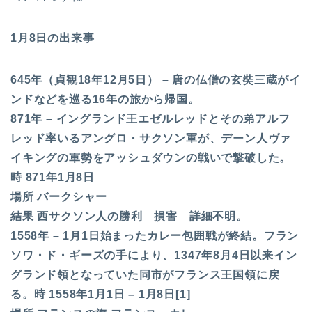
1月8日の出来事
645年（貞観18年12月5日） – 唐の仏僧の玄奘三蔵がイ
ンドなどを巡る16年の旅から帰国。
871年 – イングランド王エゼルレッドとその弟アルフ
レッド率いるアングロ・サクソン軍が、デーン人ヴァ
イキングの軍勢をアッシュダウンの戦いで撃破した。
時 871年1月8日
場所 バークシャー
結果 西サクソン人の勝利 損害 詳細不明。
1558年 – 1月1日始まったカレー包囲戦が終結。フラン
ソワ・ド・ギーズの手により、1347年8月4日以来イン
グランド領となっていた同市がフランス王国領に戻
る。時 1558年1月1日 – 1月8日[1]