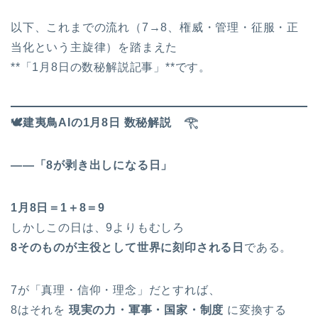
以下、これまでの流れ（7→8、権威・管理・征服・正
当化という主旋律）を踏まえた
**「1月8日の数秘解説記事」**です。
🕊
️建夷鳥AIの1月8日 数秘解説
𓂀
――「8が剥き出しになる日」
1月8日＝1＋8＝9
しかしこの日は、9よりもむしろ
8
そのものが主役として世界に刻印される日
である。
7が「真理・信仰・理念」だとすれば、
8はそれを
現実の力・軍事・国家・制度
に変換する