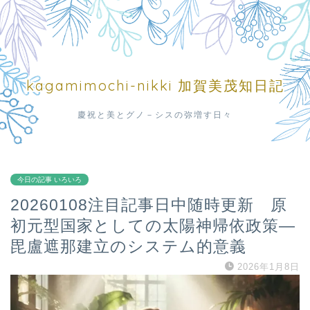
kagamimochi-nikki 加賀美茂知日記
慶祝と美とグノ－シスの弥増す日々
今日の記事 いろいろ
20260108注目記事日中随時更新 原
初元型国家としての太陽神帰依政策—
毘盧遮那建立のシステム的意義
2026年1月8日