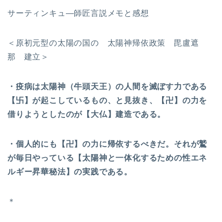
サーティンキュ―師匠言説メモと感想
＜原初元型の太陽の国の 太陽神帰依政策 毘盧遮
那 建立＞
・疫病は太陽神（牛頭天王）の人間を滅ぼす力である
【
卐
】が起こしているもの、と見抜き、【卍】の力を
借りようとしたのが【大仏】建造である。
・個人的にも【卍】の力に帰依するべきだ。それが鷲
が毎日やっている【太陽神と一体化するための性エネ
ルギー昇華秘法】の実践である。
＊