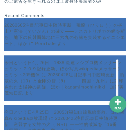
のご遺告を生きられるのは正常身体実装者のみ
Recent Comments
ホーム
20260605注目記事日中随時更新 飛龍（ひりゅう）の炎
上と憲法（ていかん）の確立――テスカトリポカの網を断
プロフィール
ち、地下の反射面陣地に三六九の心臓を実装するイニシエ
ート、ほか
に
PornTude
より
サービス
今日という日4月26日 1938 最速レシプロ機メッサーシ
ュミット２０９記録更新、ほか写真wikipediaメッサーシ
ランキング
ュミット209機体
に
20260426注目記事日中随時更新 胎
蔵の火（13）と金剛の智（9）――「四国・九州」に刻印
された太陽神の凱旋、ほか｜kagamimochi-nikki 加賀美
茂知日記
より
MENU
今日という日4月25日 2005Jr福知山線脱線事故、ほか写
真wikipedia事故現場
に
20260425注目記事日中随時更
新 逆襲する女神の火（INRI）――性的破滅を「16番