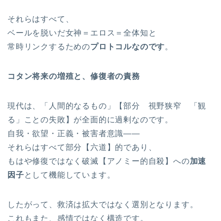
それらはすべて、
ベールを脱いだ女神＝エロス＝全体知と
常時リンクするための
プロトコルなのです
。
コタン将来の増殖と、修復者の責務
現代は、「人間的なるもの」【部分 視野狭窄 「観
る」ことの失敗】が全面的に過剰なのです。
自我・欲望・正義・被害者意識――
それらはすべて部分【六道】的であり、
もはや修復ではなく破滅【アノミー的自殺】への
加速
因子
として機能しています。
したがって、救済は拡大ではなく選別となります。
これもまた、感情ではなく構造です。