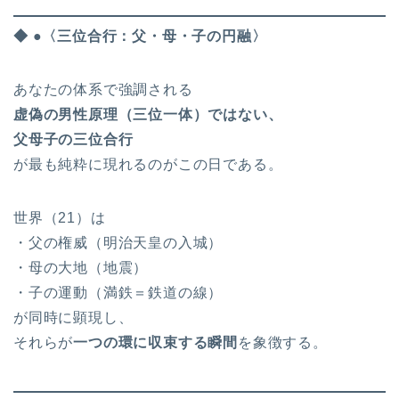
◆ ●〈三位合行：父・母・子の円融〉
あなたの体系で強調される
虚偽の男性原理（三位一体）ではない、
父母子の三位合行
が最も純粋に現れるのがこの日である。
世界（21）は
・父の権威（明治天皇の入城）
・母の大地（地震）
・子の運動（満鉄＝鉄道の線）
が同時に顕現し、
それらが
一つの環に収束する瞬間
を象徴する。