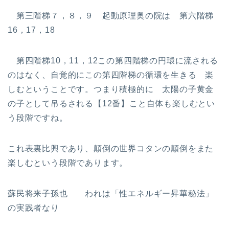
第三階梯７，８，９ 起動原理奥の院は 第六階梯
16，17，18
第四階梯10，11，12この第四階梯の円環に流される
のはなく、自覚的にこの第四階梯の循環を生きる 楽
しむということです。つまり積極的に 太陽の子黄金
の子として吊るされる【12番】こと自体も楽しむとい
う段階ですね。
これ表裏比興であり、顛倒の世界コタンの顛倒をまた
楽しむという段階であります。
蘇民将来子孫也 われは「性エネルギー昇華秘法」
の実践者なり