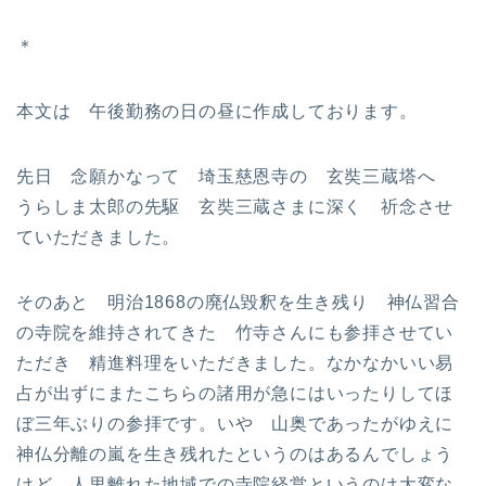
＊
本文は 午後勤務の日の昼に作成しております。
先日 念願かなって 埼玉慈恩寺の 玄奘三蔵塔へ
うらしま太郎の先駆 玄奘三蔵さまに深く 祈念させ
ていただきました。
そのあと 明治1868の廃仏毀釈を生き残り 神仏習合
の寺院を維持されてきた 竹寺さんにも参拝させてい
ただき 精進料理をいただきました。なかなかいい易
占が出ずにまたこちらの諸用が急にはいったりしてほ
ぼ三年ぶりの参拝です。いや 山奥であったがゆえに
神仏分離の嵐を生き残れたというのはあるんでしょう
けど、人里離れた地域での寺院経営というのは大変な