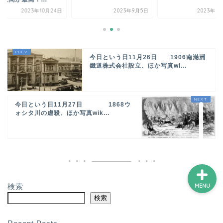
2023年10月24日
2023年9月5日
2023年9
ホーム
今日という日11月26日 1906南滿洲
プロフィール
鐵道株式会社設立、ほか写真wi...
サービス
今日という日11月27日 1868ウ
ォシタ川の虐殺、ほか写真wik...
ランキング
検索
MENU
検索