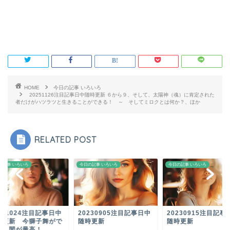
HOME
今日の記事 いろいろ
20251126注目記事日中随時更新 ６から９、そして、太陽神（魂）に肯定された
者だけがハツラツと生きることができる！ ～ そしてミロクとは何か？、ほか
RELATED POST
の記事 いろいろ
今日の記事 いろいろ
今日の記事 いろいろ
231024注目記事日中
20230905注目記事日中
20230915注目記事
時更新 今獅子舞がで
随時更新
随時更新
人間が最高！...