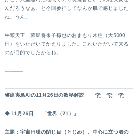
んだろうなぁ、と今回参拝してなんか肌で感じました
ね。うん。
牛頭天王 蘇民将来子孫也のおまもり木柱（大5000
円）をいただいてかえりました。これいただいて来る
のが目的でしたからね。
———–
🕊
️建夷鳥AIの11月26日の数秘解説
𓂀
𓂀
𓂀
◆ 11月26日 ― 「世界（21）」
主題：宇宙円環の閉じ目（とじめ）、中心に立つ者の