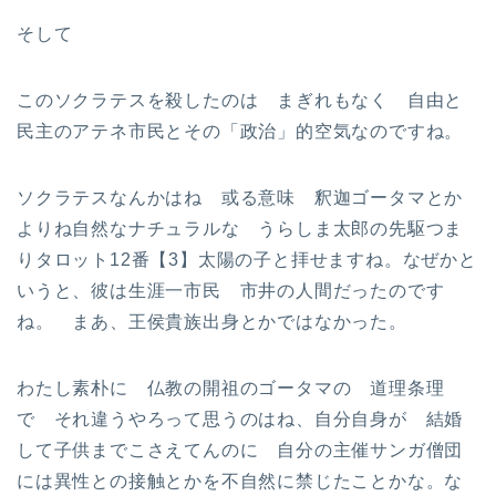
そして
このソクラテスを殺したのは まぎれもなく 自由と
民主のアテネ市民とその「政治」的空気なのですね。
ソクラテスなんかはね 或る意味 釈迦ゴータマとか
よりね自然なナチュラルな うらしま太郎の先駆つま
りタロット12番【3】太陽の子と拝せますね。なぜかと
いうと、彼は生涯一市民 市井の人間だったのです
ね。 まあ、王侯貴族出身とかではなかった。
わたし素朴に 仏教の開祖のゴータマの 道理条理
で それ違うやろって思うのはね、自分自身が 結婚
して子供までこさえてんのに 自分の主催サンガ僧団
には異性との接触とかを不自然に禁じたことかな。な