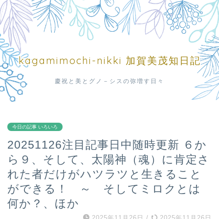
kagamimochi-nikki 加賀美茂知日記
慶祝と美とグノ－シスの弥増す日々
今日の記事 いろいろ
20251126注目記事日中随時更新 ６か
ら９、そして、太陽神（魂）に肯定さ
れた者だけがハツラツと生きること
ができる！ ～ そしてミロクとは
何か？、ほか
2025年11月26日
/
2025年11月26日