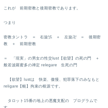
これが 前期密教と後期密教であります。
つまり
密教タントラ ＝ 右旋卐 ＋ 左旋卍 ＝ 後期密
教 ＋ 前期密教
＝ 「現実」の男女の性交lust【欲望】の死の門 ＋
般若波羅蜜多の禅定 relegare 生死の門
【欲望】lustは 快楽、傲慢、犯罪落下のみなもと
religare【軛】拘束の根源です。
タロット15番の地上の悪魔支配の プログラムで
す。