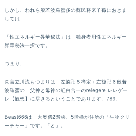
しかし、われら般若波羅蜜多の蘇民将来子孫におきま
しては
「性エネルギー昇華秘法」は 独身者用性エネルギー
昇華秘法一択です。
つまり、
真言立川流もつまりは 左旋卍５禅定＋左旋卍６般若
波羅蜜の 父神と母神の紅白合一のrelegere レレゲー
レ【観想】に尽きるということであります。789。
Beast666は 大奥儀2階梯、5階梯が住所の「生物クリ
ーチャー」です。「と」。