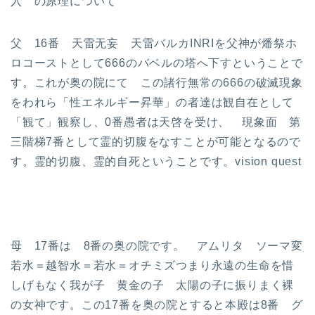
入 の原理について
父 16番 天雷无妄 天雷バルカINRIを父神が燔祭ホ
ロコーストとして666のバベルの塔へ下すということで
す。これが奥の院にて この諸行無常の666の破滅現象
をわれら「性エネルギー昇華」の者達は観自在として
「観て」観察し、0番愚者は天啓を受け、 現象面 第
三階梯7番として霊的切腹をなすことが可能となるので
す。霊的切腹、霊的自死ということです。vision quest
母 17番は 8番の奥の院です。 アムリタ ソーマ変
若水＝越智水＝若水＝オチミズつまり永遠の生命を惜
しげもなく我が子 黄金の子 太陽の子に振りまく裸
の女神です。この17番を奥の院とすると本殿は8番 グ