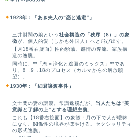
1928年：「あき夫人の“恋と逃避”」
三井財閥の娘という
社会構造の「秩序（8）」の象
徴
が、個人的愛（しかも外国人）へと飛び出す。
【月18番右旋面】性的駘蕩、感情の奔流、家族構
造の逸脱。
同時に、**「恋＝浄化と逃避のミックス」**であ
り、8→9→18のプロセス（カルマからの解放願
望）。
1930年：「細君譲渡事件」
文士間の妻の譲渡。常識逸脱だが、
当人たちは“美
意識と了解の上”とする理想主義
。
これも【18番右旋面】の象徴：月の下で人が曖昧
になり、関係性の境界がぼやける。セクシャリティ
の形式逸脱。