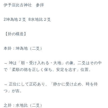
伊予豆比古神社 参拝
2坤為地２爻 8水地比２爻
【卦の構造】
本卦：坤為地（二爻）
→ 坤は「順・受け入れる・大地」の象。二爻はその中
で「柔順の徳を正しく保ち、安定を志す」位置。
→ 正位にして正応あり、「静かに受け止め、時を待
つ」が吉。
之卦：水地比（二爻）