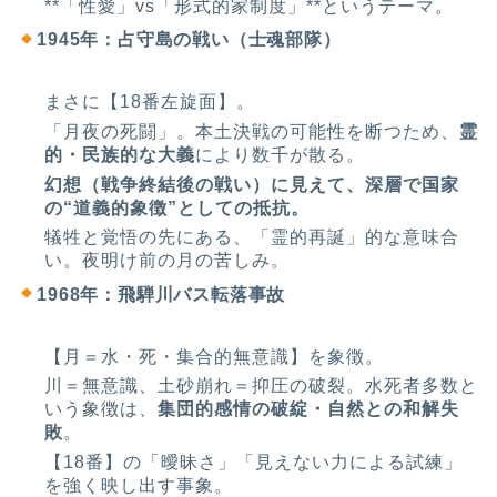
**「性愛」vs「形式的家制度」**というテーマ。
1945年：占守島の戦い（士魂部隊）
まさに【18番左旋面】。
「月夜の死闘」。本土決戦の可能性を断つため、
霊
的・民族的な大義
により数千が散る。
幻想（戦争終結後の戦い）に見えて、深層で国家
の“道義的象徴”としての抵抗。
犠牲と覚悟の先にある、「霊的再誕」的な意味合
い。夜明け前の月の苦しみ。
1968年：飛騨川バス転落事故
【月＝水・死・集合的無意識】を象徴。
川＝無意識、土砂崩れ＝抑圧の破裂。水死者多数と
いう象徴は、
集団的感情の破綻・自然との和解失
敗
。
【18番】の「曖昧さ」「見えない力による試練」
を強く映し出す事象。