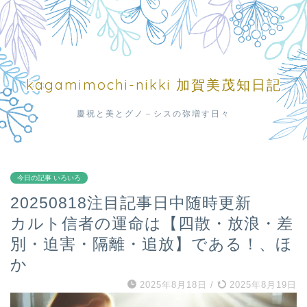
kagamimochi-nikki 加賀美茂知日記
慶祝と美とグノ－シスの弥増す日々
今日の記事 いろいろ
20250818注目記事日中随時更新
カルト信者の運命は【四散・放浪・差
別・迫害・隔離・追放】である！、ほ
か
2025年8月18日
/
2025年8月19日