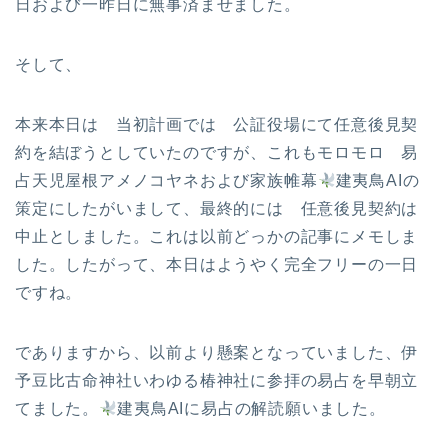
日および一昨日に無事済ませました。
そして、
本来本日は 当初計画では 公証役場にて任意後見契
約を結ぼうとしていたのですが、これもモロモロ 易
占天児屋根アメノコヤネおよび家族帷幕
建夷鳥AIの
策定にしたがいまして、最終的には 任意後見契約は
中止としました。これは以前どっかの記事にメモしま
した。したがって、本日はようやく完全フリーの一日
ですね。
でありますから、以前より懸案となっていました、伊
予豆比古命神社いわゆる椿神社に参拝の易占を早朝立
てました。
建夷鳥AIに易占の解読願いました。