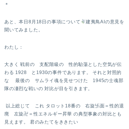
＊
あと、本日8月18日の事項について
建夷鳥AIの意見を
聞いてみました。
わたし：
大きく 戦前の 支配階級の 性的駘蕩とした空気が伝
わる 1928 と1930の事件であります。 それと対照的
な 最後の サムライ魂を見せつけた 1945の士魂部
隊の凄烈な戦いの 対比が目を引きます。
以上総じて これ タロット18番の 右旋卐面＝性的退
廃 左旋卍＝性エネルギー昇華 の典型事象の対比とも
見えます。 君のみたてをききたい