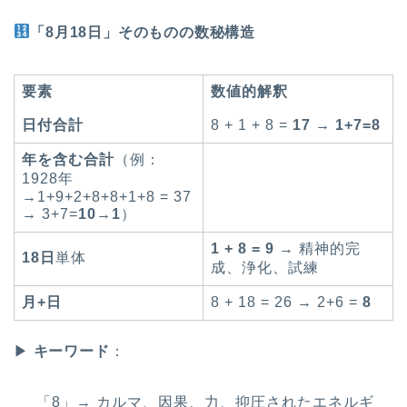
「8月18日」そのものの数秘構造
要素
数値的解釈
日付合計
8 + 1 + 8 =
17
→
1+7=8
年を含む合計
（例：
1928年
→1+9+2+8+8+1+8 = 37
→ 3+7=
10
→
1
）
1 + 8 = 9
→ 精神的完
18日
単体
成、浄化、試練
月+日
8 + 18 = 26 → 2+6 =
8
▶
キーワード
：
「8」→ カルマ、因果、力、抑圧されたエネルギ