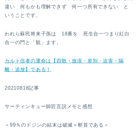
違い 何もかも理解できず 何一つ所有できない と
いうことです。
われら蘇民将来子孫は 18番を 死生合一つまり紅白
合一の門と「観」ます。
カルト信者の運命は【四散・放浪・差別・迫害・隔
離・追放】である！
20210818記事
サーティンキュー師匠言説メモと感想
＜99％のドジンの結末は破滅＝斬首である＞