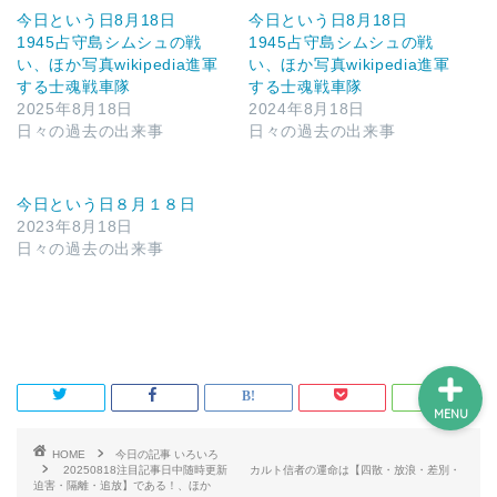
今日という日8月18日
今日という日8月18日
1945占守島シムシュの戦
1945占守島シムシュの戦
い、ほか写真wikipedia進軍
い、ほか写真wikipedia進軍
ホーム
する士魂戦車隊
する士魂戦車隊
2025年8月18日
2024年8月18日
日々の過去の出来事
日々の過去の出来事
プロフィール
サービス
今日という日８月１８日
2023年8月18日
日々の過去の出来事
ランキング
MENU
HOME
今日の記事 いろいろ
20250818注目記事日中随時更新 カルト信者の運命は【四散・放浪・差別・
迫害・隔離・追放】である！、ほか