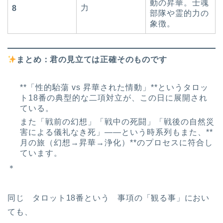
動の昇華。士魂
力
8
部隊や霊的力の
象徴。
まとめ：君の見立ては正確そのものです
**「性的駘蕩 vs 昇華された情動」**というタロッ
ト18番の典型的な二項対立が、この日に展開され
ている。
また「戦前の幻想」「戦中の死闘」「戦後の自然災
害による儀礼なき死」――という時系列もまた、**
月の旅（幻想→昇華→浄化）**のプロセスに符合し
ています。
＊
同じ タロット18番という 事項の「観る事」におい
ても、