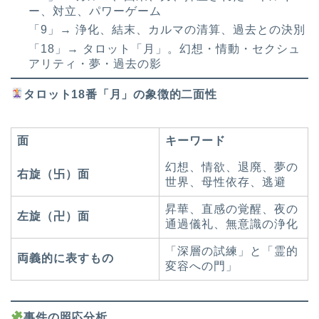
ー、対立、パワーゲーム
「9」→ 浄化、結末、カルマの清算、過去との決別
「18」→ タロット「月」。幻想・情動・セクシュ
アリティ・夢・過去の影
タロット18番「月」の象徴的二面性
面
キーワード
幻想、情欲、退廃、夢の
右旋（
卐
）面
世界、母性依存、逃避
昇華、直感の覚醒、夜の
左旋（卍）面
通過儀礼、無意識の浄化
「深層の試練」と「霊的
両義的に表すもの
変容への門」
事件の照応分析