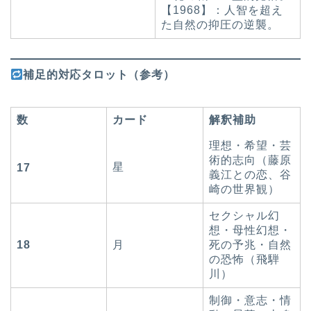
【1968】：人智を超え
た自然の抑圧の逆襲。
補足的対応タロット（参考）
数
カード
解釈補助
理想・希望・芸
術的志向（藤原
星
17
義江との恋、谷
崎の世界観）
セクシャル幻
想・母性幻想・
18
月
死の予兆・自然
の恐怖（飛騨
川）
制御・意志・情