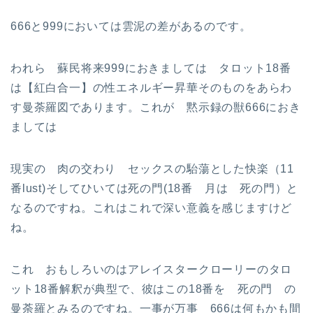
666と999においては雲泥の差があるのです。
われら 蘇民将来999におきましては タロット18番
は【紅白合一】の性エネルギー昇華そのものをあらわ
す曼荼羅図であります。これが 黙示録の獣666におき
ましては
現実の 肉の交わり セックスの駘蕩とした快楽（11
番lust)そしてひいては死の門(18番 月は 死の門）と
なるのですね。これはこれで深い意義を感じますけど
ね。
これ おもしろいのはアレイスタークローリーのタロ
ット18番解釈が典型で、彼はこの18番を 死の門 の
曼荼羅とみるのですね。一事が万事 666は何もかも間