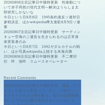
20260808注目記事日中随時更新 性衝動につ
いて赤子同然の現代文明—解決はうらしま太
郎研究しかないな
今日という日8月8日 1945条約違反ソ連対日
参戦決定、ほかwikipedia樺太進駐8月9日ソ連
軍
20260807注目記事日中随時更新 サーティン
キュー空海のご遺告を生きられるのは正常身
体実装者のみ
今日という日8月7日 1942ガダルカナルの戦
い、ほか写真wikipedia上陸する米海兵隊
20260806注目記事日中随時更新 不二摩訶
衍 吽 強吽 スムースオペレーター
Recent Comments
20260605注目記事日中随時更新 飛龍（ひり
ゅう）の炎上と憲法（ていかん）の確立――
テスカトリポカの網を断ち、地下の反射面陣
地に三六九の心臓を実装するイニシエート、