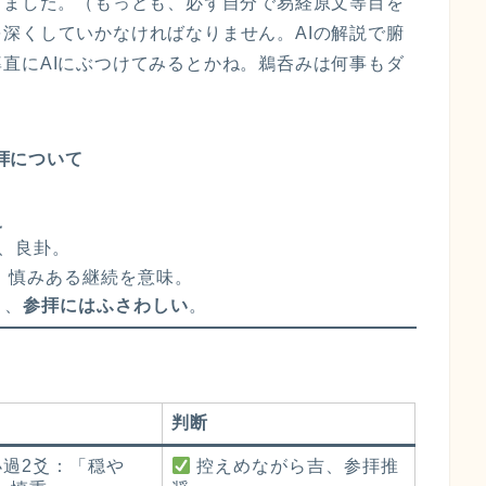
りました。（もっとも、必ず自分で易経原文等目を
深くしていかなければなりません。AIの解説で腑
直にAIにぶつけてみるとかね。鵜呑みは何事もダ
拝について
爻
、良卦。
、慎みある継続を意味。
り、
参拝にはふさわしい
。
判断
小過2爻：「穏や
控えめながら吉、参拝推