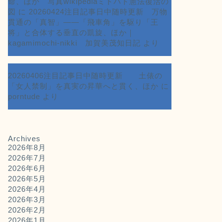
命、ほか 写真wikipediaミドハト憲法復活の
図
に
20260424注目記事日中随時更新 万物
貫通の「真智」――「飛車角」を駆り「王
将」と合体する垂直の凱旋、ほか｜
kagamimochi-nikki 加賀美茂知日記
より
20260406注目記事日中随時更新 土俵の
「女人禁制」を真実の昇華へと貫く、ほか
に
porntude
より
Archives
2026年8月
2026年7月
2026年6月
2026年5月
2026年4月
2026年3月
2026年2月
2026年1月