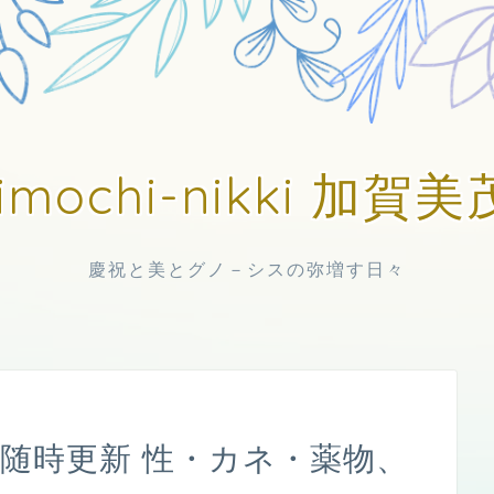
imochi-nikki 加
慶祝と美とグノ－シスの弥増す日々
日中随時更新 性・カネ・薬物、