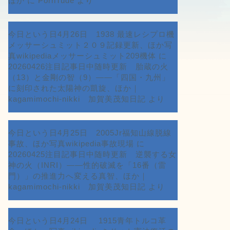
ほか
に
PornTude
より
今日という日4月26日 1938 最速レシプロ機
メッサーシュミット２０９記録更新、ほか写
真wikipediaメッサーシュミット209機体
に
20260426注目記事日中随時更新 胎蔵の火
（13）と金剛の智（9）――「四国・九州」
に刻印された太陽神の凱旋、ほか｜
kagamimochi-nikki 加賀美茂知日記
より
今日という日4月25日 2005Jr福知山線脱線
事故、ほか写真wikipedia事故現場
に
20260425注目記事日中随時更新 逆襲する女
神の火（INRI）――性的破滅を「16番（雷
門）」の推進力へ変える真智、ほか｜
kagamimochi-nikki 加賀美茂知日記
より
今日という日4月24日 1915青年トルコ革