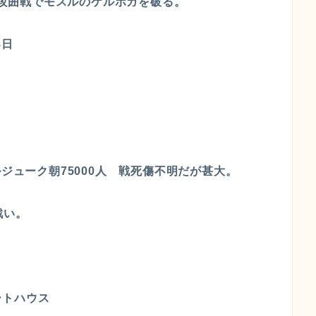
キア攻囲戦でモスルのケルボガを破る。
8日
ルジューク朝75000人 戦死傷不明だが甚大。
戦い。
ートハウス