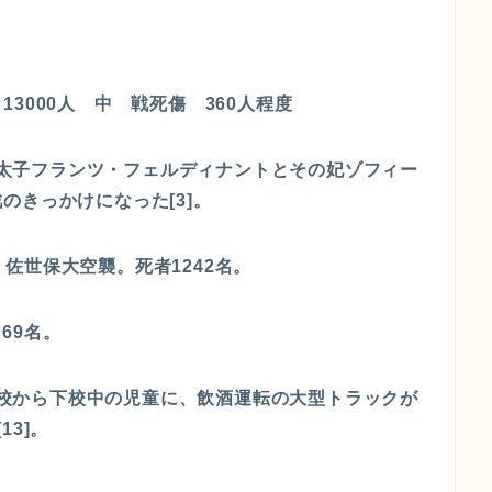
3000人 中 戦死傷 360人程度
ア皇太子フランツ・フェルディナントとその妃ゾフィー
のきっかけになった[3]。
: 佐世保大空襲。死者1242名。
769名。
小学校から下校中の児童に、飲酒運転の大型トラックが
3]。