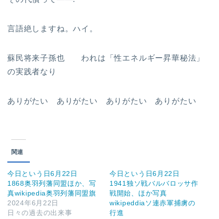
言語絶しますね。ハイ。
蘇民将来子孫也 われは「性エネルギー昇華秘法」
の実践者なり
ありがたい ありがたい ありがたい ありがたい
関連
今日という日6月22日
今日という日6月22日
1868奥羽列藩同盟ほか、写
1941独ソ戦バルバロッサ作
真wikipedia奥羽列藩同盟旗
戦開始、ほか写真
2024年6月22日
wikipeddiaソ連赤軍捕虜の
日々の過去の出来事
行進