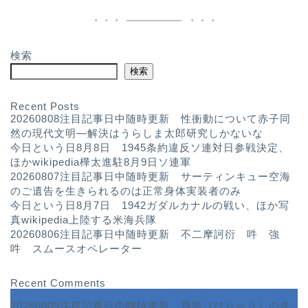
検索
検索
Recent Posts
20260808注目記事日中随時更新 性衝動について赤子同
然の現代文明—解決はうらしま太郎研究しかないな
今日という日8月8日 1945条約違反ソ連対日参戦決定、
ほかwikipedia樺太進駐8月9日ソ連軍
20260807注目記事日中随時更新 サーティンキュー空海
のご遺告を生きられるのは正常身体実装者のみ
今日という日8月7日 1942ガダルカナルの戦い、ほか写
真wikipedia上陸する米海兵隊
20260806注目記事日中随時更新 不二摩訶衍 吽 強
吽 スムースオペレーター
Recent Comments
20260605注目記事日中随時更新 飛龍（ひりゅう）の炎