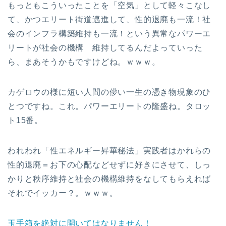
もっともこういったことを「空気」として軽々こなし
て、かつエリート街道邁進して、性的退廃も一流！社
会のインフラ構築維持も一流！という異常なパワーエ
リートが社会の機構 維持してるんだよっていった
ら、まあそうかもですけどね。ｗｗｗ。
カゲロウの様に短い人間の儚い一生の憑き物現象のひ
とつですね。これ。パワーエリートの隆盛ね。タロッ
ト15番。
われわれ「性エネルギー昇華秘法」実践者はかれらの
性的退廃＝お下の心配などせずに好きにさせて、しっ
かりと秩序維持と社会の機構維持をなしてもらえれば
それでイッカー？。ｗｗｗ。
玉手箱を絶対に開いてはなりません！