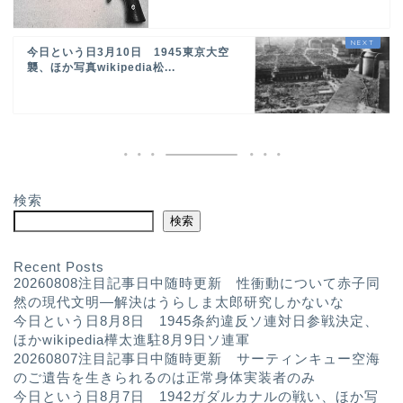
今日という日3月10日 1945東京大空
襲、ほか写真wikipedia松...
検索
検索
Recent Posts
20260808注目記事日中随時更新 性衝動について赤子同
然の現代文明—解決はうらしま太郎研究しかないな
今日という日8月8日 1945条約違反ソ連対日参戦決定、
ほかwikipedia樺太進駐8月9日ソ連軍
20260807注目記事日中随時更新 サーティンキュー空海
のご遺告を生きられるのは正常身体実装者のみ
今日という日8月7日 1942ガダルカナルの戦い、ほか写