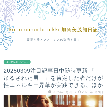
kagamimochi-nikki 加賀美茂知日記
慶祝と美とグノ－シスの弥増す日々
今日の記事 いろいろ
20250309注目記事日中随時更新 「
吊るされた男 」を肯定した者だけが
性エネルギー昇華が実践できる、ほか
2025年3月9日
/
2026年1月9日