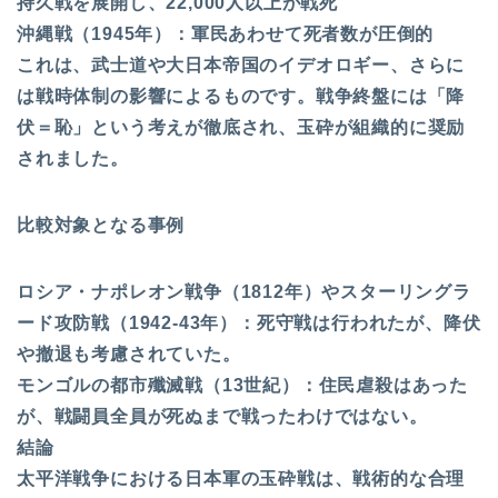
持久戦を展開し、22,000人以上が戦死
沖縄戦（1945年）：軍民あわせて死者数が圧倒的
これは、武士道や大日本帝国のイデオロギー、さらに
は戦時体制の影響によるものです。戦争終盤には「降
伏＝恥」という考えが徹底され、玉砕が組織的に奨励
されました。
比較対象となる事例
ロシア・ナポレオン戦争（1812年）やスターリングラ
ード攻防戦（1942-43年）：死守戦は行われたが、降伏
や撤退も考慮されていた。
モンゴルの都市殲滅戦（13世紀）：住民虐殺はあった
が、戦闘員全員が死ぬまで戦ったわけではない。
結論
太平洋戦争における日本軍の玉砕戦は、戦術的な合理