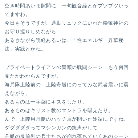
空き時間あいま隙間に 十句観音経とかブツブツいっ
てますわ。
今日もそうですが、通勤リュックにいれた崇敬神社の
お守り握りしめながら
あるきながら読経あるいは、「性エネルギー昇華秘
法」実践とかね。
プライベートライアンの冒頭の戦闘シーン もう何回
見たかわからんですが、
海兵隊上陸前の 上陸舟艇にのってみな武者震いに震
えながら、
あるものは十字架にキスをしたり、
あるものはキリスト教のマントラを唱えたり。
んで、上陸用舟艇のハッチ扉が開いた途端にですね、
ダダダダダってマシンガンの銃声がして
舟艇の最前列の兵士たちが崩れ落ちていくあのシーン