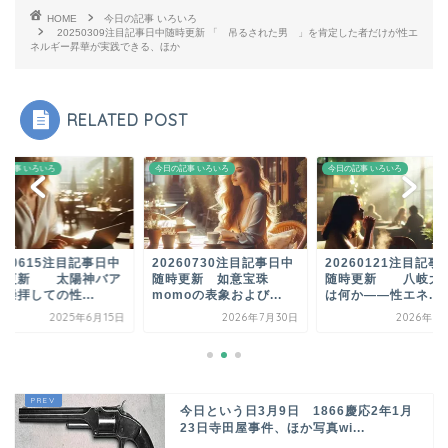
HOME
今日の記事 いろいろ
20250309注目記事日中随時更新 「 吊るされた男 」を肯定した者だけが性エ
ネルギー昇華が実践できる、ほか
RELATED POST
の記事 いろいろ
今日の記事 いろいろ
今日の記事 いろいろ
250615注目記事日中
20260730注目記事日中
20260121注目記事
時更新 太陽神バア
随時更新 如意宝珠
随時更新 八岐大
崇拝しての性...
momoの表象および...
は何か――性エネ...
2025年6月15日
2026年7月30日
2026年1
今日という日3月9日 1866慶応2年1月
23日寺田屋事件、ほか写真wi...