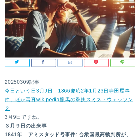
20250309記事
今日という日3月9日 1866慶応2年1月23日寺田屋事
件、ほか写真wikipedia龍馬の拳銃スミス・ウェッソン
２
3月9日ですね。
３月９日の出来事
1841年 – アミスタッド号事件: 合衆国最高裁判所が、