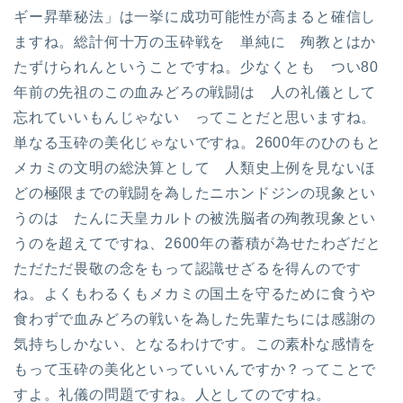
ギー昇華秘法」は一挙に成功可能性が高まると確信し
ますね。総計何十万の玉砕戦を 単純に 殉教とはか
たずけられんということですね。少なくとも つい80
年前の先祖のこの血みどろの戦闘は 人の礼儀として
忘れていいもんじゃない ってことだと思いますね。
単なる玉砕の美化じゃないですね。2600年のひのもと
メカミの文明の総決算として 人類史上例を見ないほ
どの極限までの戦闘を為したニホンドジンの現象とい
うのは たんに天皇カルトの被洗脳者の殉教現象とい
うのを超えてですね、2600年の蓄積が為せたわざだと
ただただ畏敬の念をもって認識せざるを得んのです
ね。よくもわるくもメカミの国土を守るために食うや
食わずで血みどろの戦いを為した先輩たちには感謝の
気持ちしかない、となるわけです。この素朴な感情を
もって玉砕の美化といっていいんですか？ってことで
すよ。礼儀の問題ですね。人としてのですね。