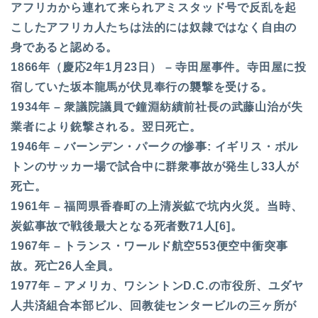
アフリカから連れて来られアミスタッド号で反乱を起
こしたアフリカ人たちは法的には奴隷ではなく自由の
身であると認める。
1866年（慶応2年1月23日） – 寺田屋事件。寺田屋に投
宿していた坂本龍馬が伏見奉行の襲撃を受ける。
1934年 – 衆議院議員で鐘淵紡績前社長の武藤山治が失
業者により銃撃される。翌日死亡。
1946年 – バーンデン・パークの惨事: イギリス・ボル
トンのサッカー場で試合中に群衆事故が発生し33人が
死亡。
1961年 – 福岡県香春町の上清炭鉱で坑内火災。当時、
炭鉱事故で戦後最大となる死者数71人[6]。
1967年 – トランス・ワールド航空553便空中衝突事
故。死亡26人全員。
1977年 – アメリカ、ワシントンD.C.の市役所、ユダヤ
人共済組合本部ビル、回教徒センタービルの三ヶ所が