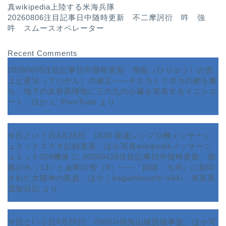
真wikipedia上陸する米海兵隊
20260806注目記事日中随時更新 不二摩訶衍 吽 強
吽 スムースオペレーター
Recent Comments
20260605注目記事日中随時更新 飛龍（ひりゅう）の炎
上と憲法（ていかん）の確立――テスカトリポカの網を断
ち、地下の反射面陣地に三六九の心臓を実装するイニシエ
ート、ほか
に
PornTude
より
今日という日4月26日 1938 最速レシプロ機メッサーシ
ュミット２０９記録更新、ほか写真wikipediaメッサーシ
ュミット209機体
に
20260426注目記事日中随時更新 胎
蔵の火（13）と金剛の智（9）――「四国・九州」に刻印
された太陽神の凱旋、ほか｜kagamimochi-nikki 加賀美
茂知日記
より
今日という日4月25日 2005Jr福知山線脱線事故、ほか写