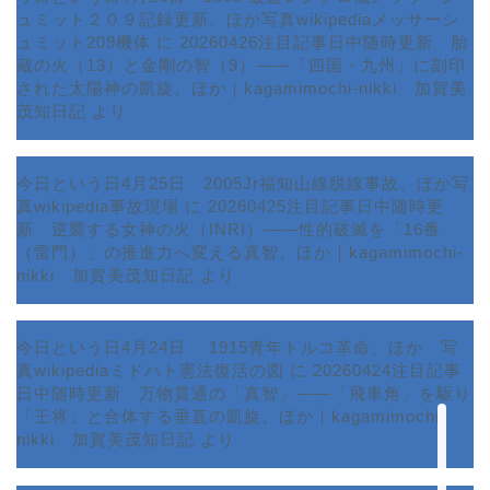
ュミット２０９記録更新、ほか写真wikipediaメッサーシ
ュミット209機体
に
20260426注目記事日中随時更新 胎
蔵の火（13）と金剛の智（9）――「四国・九州」に刻印
された太陽神の凱旋、ほか｜kagamimochi-nikki 加賀美
茂知日記
より
今日という日4月25日 2005Jr福知山線脱線事故、ほか写
真wikipedia事故現場
に
20260425注目記事日中随時更
新 逆襲する女神の火（INRI）――性的破滅を「16番
ホーム
（雷門）」の推進力へ変える真智、ほか｜kagamimochi-
nikki 加賀美茂知日記
より
プロフィール
今日という日4月24日 1915青年トルコ革命、ほか 写
サービス
真wikipediaミドハト憲法復活の図
に
20260424注目記事
日中随時更新 万物貫通の「真智」――「飛車角」を駆り
ランキング
「王将」と合体する垂直の凱旋、ほか｜kagamimochi-
nikki 加賀美茂知日記
より