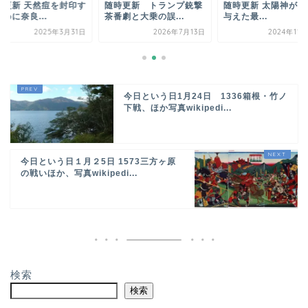
時更新 トランプ銃撃
随時更新 太陽神が人類に
随時更新 天然痘を封
劇と大乗の誤...
与えた最...
るために奈良...
2026年7月13日
2024年11月24日
2025年3
今日という日1月24日 1336箱根・竹ノ
下戦、ほか写真wikipedi...
今日という日１月２5日 1573三方ヶ原
の戦いほか、写真wikipedi...
検索
検索