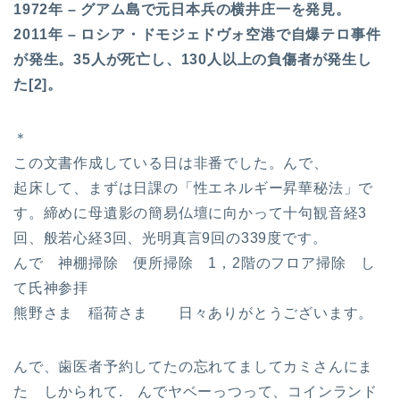
1972年 – グアム島で元日本兵の横井庄一を発見。
2011年 – ロシア・ドモジェドヴォ空港で自爆テロ事件
が発生。35人が死亡し、130人以上の負傷者が発生し
た[2]。
＊
この文書作成している日は非番でした。んで、
起床して、まずは日課の「性エネルギー昇華秘法」で
す。締めに母遺影の簡易仏壇に向かって十句観音経3
回、般若心経3回、光明真言9回の339度です。
んで 神棚掃除 便所掃除 1，2階のフロア掃除 し
て氏神参拝
熊野さま 稲荷さま 日々ありがとうございます。
んで、歯医者予約してたの忘れてましてカミさんにま
た しかられて. んでヤベーっつって、コインランド