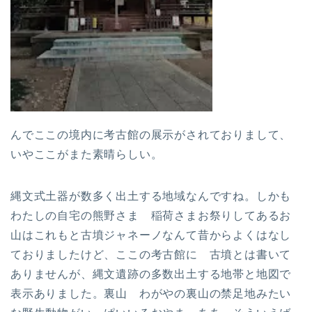
んでここの境内に考古館の展示がされておりまして、
いやここがまた素晴らしい。
縄文式土器が数多く出土する地域なんですね。しかも
わたしの自宅の熊野さま 稲荷さまお祭りしてあるお
山はこれもと古墳ジャネーノなんて昔からよくはなし
ておりましたけど、ここの考古館に 古墳とは書いて
ありませんが、縄文遺跡の多数出土する地帯と地図で
表示ありました。裏山 わがやの裏山の禁足地みたい