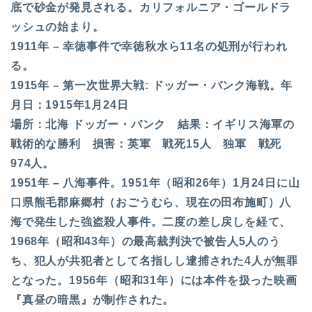
底で砂金が発見される。カリフォルニア・ゴールドラ
ッシュの始まり。
1911年 – 幸徳事件で幸徳秋水ら11名の処刑が行われ
る。
1915年 – 第一次世界大戦: ドッガー・バンク海戦。年
月日：1915年1月24日
場所：北海 ドッガー・バンク 結果：イギリス海軍の
戦術的な勝利 損害：英軍 戦死15人 独軍 戦死
974人。
1951年 – 八海事件。1951年（昭和26年）1月24日に山
口県熊毛郡麻郷村（おごうむら、現在の田布施町）八
海で発生した強盗殺人事件。二度の差し戻しを経て、
1968年（昭和43年）の最高裁判決で被告人5人のう
ち、犯人が共犯者として名指しし逮捕された4人が無罪
となった。1956年（昭和31年）には本件を扱った映画
『真昼の暗黒』が制作された。