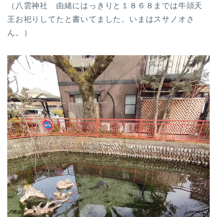
（八雲神社 由緒にはっきりと１８６８までは牛頭天
王お祀りしてたと書いてました。いまはスサノオさ
ん。）