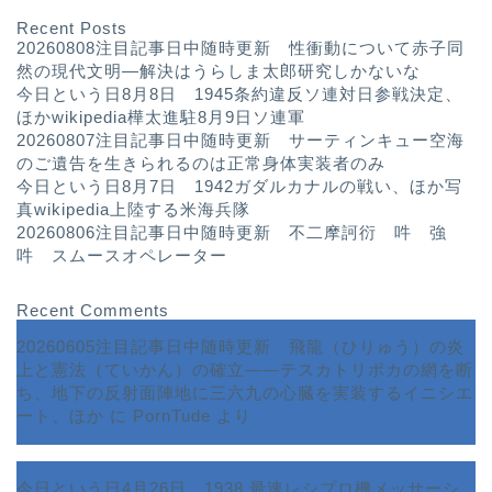
Recent Posts
20260808注目記事日中随時更新 性衝動について赤子同
然の現代文明—解決はうらしま太郎研究しかないな
今日という日8月8日 1945条約違反ソ連対日参戦決定、
ほかwikipedia樺太進駐8月9日ソ連軍
20260807注目記事日中随時更新 サーティンキュー空海
のご遺告を生きられるのは正常身体実装者のみ
今日という日8月7日 1942ガダルカナルの戦い、ほか写
真wikipedia上陸する米海兵隊
20260806注目記事日中随時更新 不二摩訶衍 吽 強
吽 スムースオペレーター
Recent Comments
20260605注目記事日中随時更新 飛龍（ひりゅう）の炎
上と憲法（ていかん）の確立――テスカトリポカの網を断
ち、地下の反射面陣地に三六九の心臓を実装するイニシエ
ート、ほか
に
PornTude
より
今日という日4月26日 1938 最速レシプロ機メッサーシ