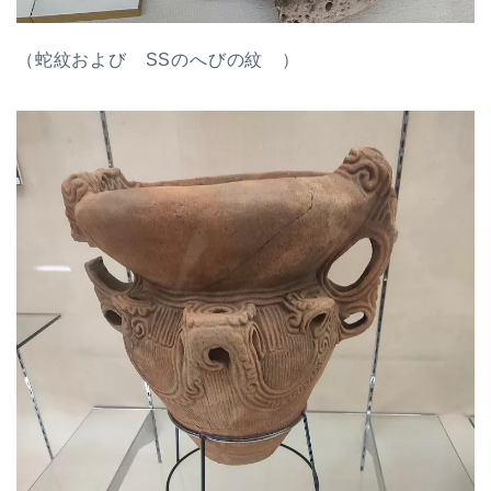
（蛇紋および SSのへびの紋 ）