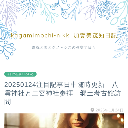
kagamimochi-nikki 加賀美茂知日記
慶祝と美とグノ－シスの弥増す日々
今日の記事 いろいろ
20250124注目記事日中随時更新 八
雲神社と二宮神社参拝 郷土考古館訪
問
2025年1月24日