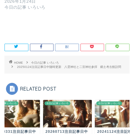
2026年1月24日
今日の記事 いろいろ
HOME
今日の記事 いろいろ
20250124注目記事日中随時更新 八雲神社と二宮神社参拝 郷土考古館訪問
RELATED POST
の記事 いろいろ
今日の記事 いろいろ
今日の記事 いろいろ
260713注目記事日中
20241124注目記事日中
20250331注目記事