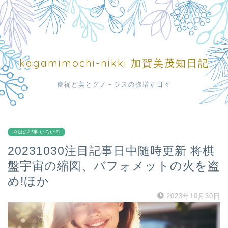
kagamimochi-nikki 加賀美茂知日記
慶祝と美とグノ－シスの弥増す日々
今日の記事 いろいろ
20231030注目記事日中随時更新 将棋
盤宇宙の縮図、バフォメットの火を盗
め!ほか
2023年10月30日