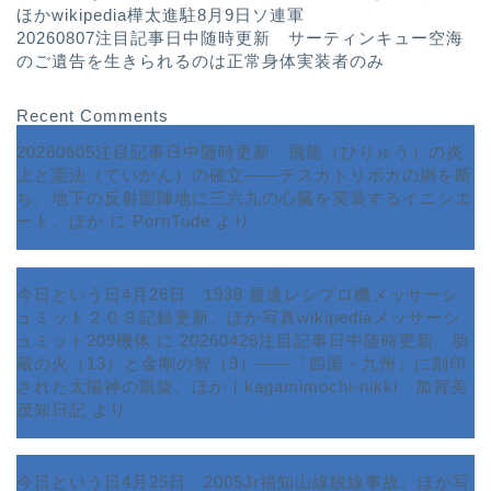
ほかwikipedia樺太進駐8月9日ソ連軍
20260807注目記事日中随時更新 サーティンキュー空海
のご遺告を生きられるのは正常身体実装者のみ
Recent Comments
20260605注目記事日中随時更新 飛龍（ひりゅう）の炎
上と憲法（ていかん）の確立――テスカトリポカの網を断
ち、地下の反射面陣地に三六九の心臓を実装するイニシエ
ート、ほか
に
PornTude
より
今日という日4月26日 1938 最速レシプロ機メッサーシ
ュミット２０９記録更新、ほか写真wikipediaメッサーシ
ュミット209機体
に
20260426注目記事日中随時更新 胎
蔵の火（13）と金剛の智（9）――「四国・九州」に刻印
された太陽神の凱旋、ほか｜kagamimochi-nikki 加賀美
茂知日記
より
今日という日4月25日 2005Jr福知山線脱線事故、ほか写