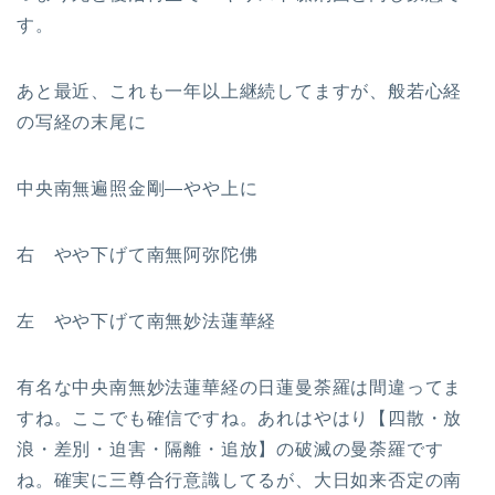
す。
あと最近、これも一年以上継続してますが、般若心経
の写経の末尾に
中央南無遍照金剛—やや上に
右 やや下げて南無阿弥陀佛
左 やや下げて南無妙法蓮華経
有名な中央南無妙法蓮華経の日蓮曼荼羅は間違ってま
すね。ここでも確信ですね。あれはやはり【四散・放
浪・差別・迫害・隔離・追放】の破滅の曼荼羅です
ね。確実に三尊合行意識してるが、大日如来否定の南