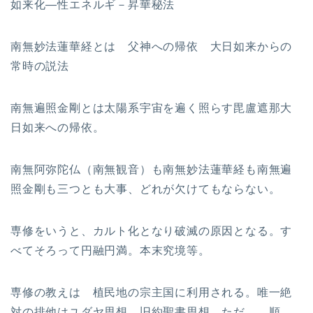
如来化—性エネルギ－昇華秘法
南無妙法蓮華経とは 父神への帰依 大日如来からの
常時の説法
南無遍照金剛とは太陽系宇宙を遍く照らす毘盧遮那大
日如来への帰依。
南無阿弥陀仏（南無観音）も南無妙法蓮華経も南無遍
照金剛も三つとも大事、どれが欠けてもならない。
専修をいうと、カルト化となり破滅の原因となる。す
べてそろって円融円満。本末究境等。
専修の教えは 植民地の宗主国に利用される。唯一絶
対の排他はユダヤ思想、旧約聖書思想。ただ、 順