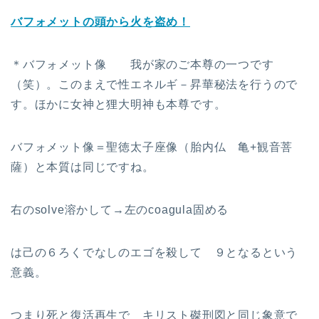
バフォメットの頭から火を盗め！
＊バフォメット像 我が家のご本尊の一つです
（笑）。このまえで性エネルギ－昇華秘法を行うので
す。ほかに女神と狸大明神も本尊です。
バフォメット像＝聖徳太子座像（胎内仏 亀+観音菩
薩）と本質は同じですね。
右のsolve溶かして→左のcoagula固める
は己の６ろくでなしのエゴを殺して ９となるという
意義。
つまり死と復活再生で キリスト磔刑図と同じ象意で