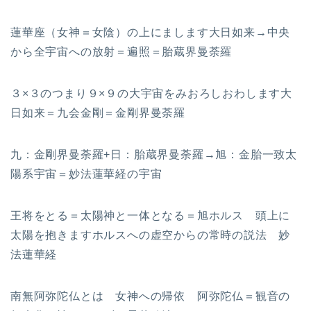
蓮華座（女神＝女陰）の上にまします大日如来→中央
から全宇宙への放射＝遍照＝胎蔵界曼荼羅
３×３のつまり９×９の大宇宙をみおろしおわします大
日如来＝九会金剛＝金剛界曼荼羅
九：金剛界曼荼羅+日：胎蔵界曼荼羅→旭：金胎一致太
陽系宇宙＝妙法蓮華経の宇宙
王将をとる＝太陽神と一体となる＝旭ホルス 頭上に
太陽を抱きますホルスへの虚空からの常時の説法 妙
法蓮華経
南無阿弥陀仏とは 女神への帰依 阿弥陀仏＝観音の