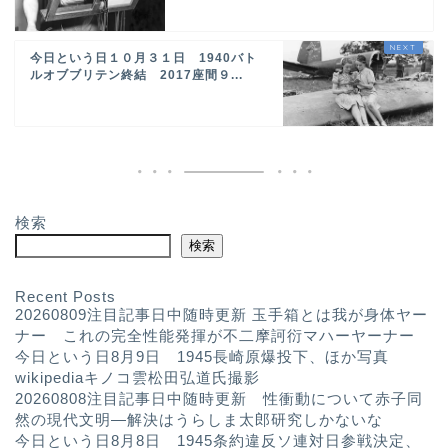
今日という日１０月３１日 1940バト
ルオブブリテン終結 2017座間９...
検索
検索
Recent Posts
20260809注目記事日中随時更新 玉手箱とは我が身体ヤー
ナー これの完全性能発揮が不二摩訶衍マハーヤーナー
今日という日8月9日 1945長崎原爆投下、ほか写真
wikipediaキノコ雲松田弘道氏撮影
20260808注目記事日中随時更新 性衝動について赤子同
然の現代文明—解決はうらしま太郎研究しかないな
今日という日8月8日 1945条約違反ソ連対日参戦決定、