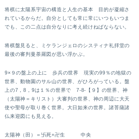
将棋に太陽系宇宙の構造と人生の基本 目的が凝縮さ
れているからだ。自分としても常に常にいつもいつま
でも、この二点は自分なりに考え続けねばならない。
将棋盤見ると、ミケランジェロのシスティナ礼拝堂の
最後の審判曼荼羅図が思い浮かぶ。
9×９の盤上の上に 歩兵の世界 現実の99％の地獄の
世界、動物園のサル山の世界、がひろがっている。盤
上の7，8，9は１％の世界で 7-8-【９】の世界、神
（太陽神＝キリスト）大審判の世界、神の周辺に大天
使や聖母が取り巻く世界。大日如来の世界。諸菩薩諸
仏来迎図にも見える。
太陽神（田）＝卐死+卍生 中央