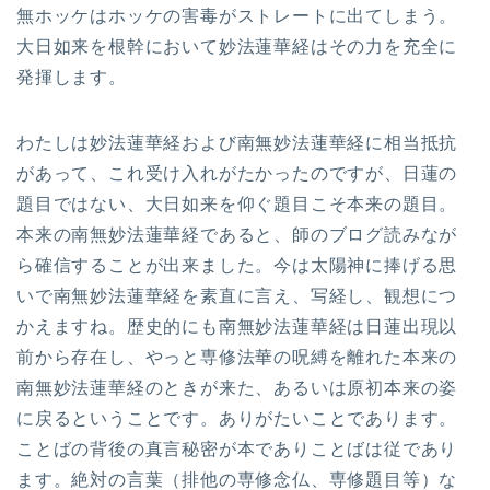
無ホッケはホッケの害毒がストレートに出てしまう。
大日如来を根幹において妙法蓮華経はその力を充全に
発揮します。
わたしは妙法蓮華経および南無妙法蓮華経に相当抵抗
があって、これ受け入れがたかったのですが、日蓮の
題目ではない、大日如来を仰ぐ題目こそ本来の題目。
本来の南無妙法蓮華経であると、師のブログ読みなが
ら確信することが出来ました。今は太陽神に捧げる思
いで南無妙法蓮華経を素直に言え、写経し、観想につ
かえますね。歴史的にも南無妙法蓮華経は日蓮出現以
前から存在し、やっと専修法華の呪縛を離れた本来の
南無妙法蓮華経のときが来た、あるいは原初本来の姿
に戻るということです。ありがたいことであります。
ことばの背後の真言秘密が本でありことばは従であり
ます。絶対の言葉（排他の専修念仏、専修題目等）な