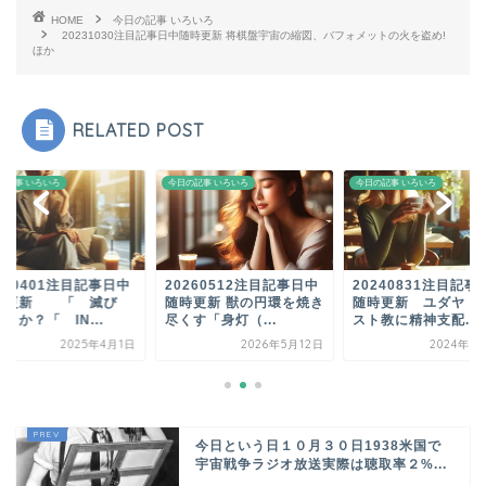
HOME
今日の記事 いろいろ
20231030注目記事日中随時更新 将棋盤宇宙の縮図、バフォメットの火を盗め!
ほか
RELATED POST
の記事 いろいろ
今日の記事 いろいろ
今日の記事 いろいろ
250401注目記事日中
20260512注目記事日中
20240831注目記事
時更新 「 滅び
随時更新 獣の円環を焼き
随時更新 ユダヤ・
」か？「 IN...
尽くす「身灯（...
スト教に精神支配...
2025年4月1日
2026年5月12日
2024年8
今日という日１０月３０日1938米国で
宇宙戦争ラジオ放送実際は聴取率２%...