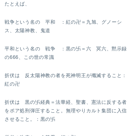
たとえば、
戦争という名の 平和 ：紅の卍＝九旭、グノーシ
ス、太陽神教、鬼道
平和という名の 戦争 ：黒の卐＝六 冥六、黙示録
の666、この世の常識
折伏は 反太陽神教の者を死神明王が殲滅すること：
紅の卍
折伏は 黒の卐経典＝法華経、聖書、憲法に反する者
をポア処刑弾圧すること。無理やりカルト集団に入信
させること。：黒の卐