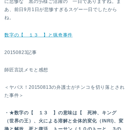
に悲惨な 黒の卐様ご活躍の 一日でありますね。ま
あ、前日9月1日が悲惨すぎるスゲー一日でしたから
ね。
数字の【 １３ 】と猟奇事件
20150823記事
師匠言説メモと感想
＜ヤバス！20150813の弁護士がチンコを切り落とされ
た事件＞
・★数字の【 １３ 】の意味は【 死神、キング
（世界の王）、火による溶解と全体的変化（INRI)、変
換と解放、死と復活、トーサン（１０のトーと、３の