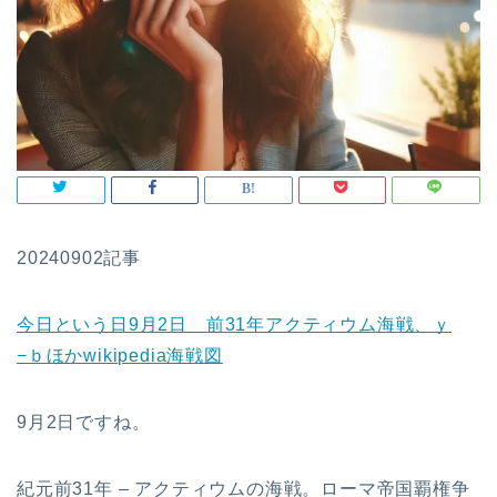
20240902記事
今日という日9月2日 前31年アクティウム海戦、ｙ
−ｂほかwikipedia海戦図
9月2日ですね。
紀元前31年 – アクティウムの海戦。ローマ帝国覇権争