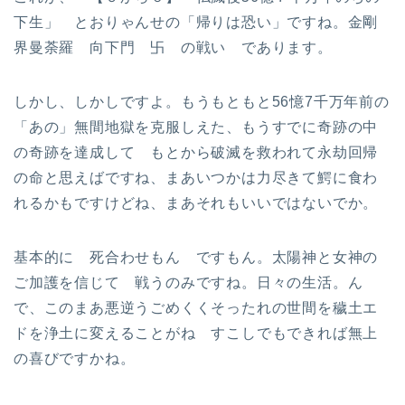
下生」 とおりゃんせの「帰りは恐い」ですね。金剛
界曼荼羅 向下門 卐 の戦い であります。
しかし、しかしですよ。もうもともと56憶7千万年前の
「あの」無間地獄を克服しえた、もうすでに奇跡の中
の奇跡を達成して もとから破滅を救われて永劫回帰
の命と思えばですね、まあいつかは力尽きて鰐に食わ
れるかもですけどね、まあそれもいいではないでか。
基本的に 死合わせもん ですもん。太陽神と女神の
ご加護を信じて 戦うのみですね。日々の生活。ん
で、このまあ悪逆うごめくくそったれの世間を穢土エ
ドを浄土に変えることがね すこしでもできれば無上
の喜びですかね。