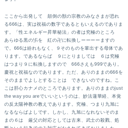
ここから出発して 顛倒の獣の宗教のみなさまが恐れ
る666は、実は祝福の数字であるともいえるのでありま
す。「性エネルギー昇華秘法」の者は究極のところ
あらゆる黒の卐を 紅の卍に転換しーーーーますの
で。666は紛れもなく、９そのものを輩出する母体であ
ります。であるならば ９にとりましては ６は究極
はつまり９に転換しますので 666さえも999であり。
慶祝と祝福なのであります。ただ、ありのままの666を
そのままでよしとすることは できないのですね。こ
こは肝心カナメのところであります。ありのままのjust
the way you areでいいというのは、妙法蓮華経、本覚
の反太陽神教の教えであります。究極、つまり九旭に
なるならばよしです。しかし、九旭になれないそのま
まの６は 厳父の対応としては古来、武士の殺戮、処