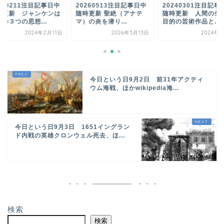
260513注目記事日中
20240301注目記事日中
20240211注目記事
時更新 聖絶（アナテ
随時更新 人間の生きる
随時更新 ジャンケ
の炎を潜り...
目的の芸術作品と...
人類の３つの思想...
2026年5月13日
2024年3月1日
2024年2
今日という日9月2日 前31年アクティ
ウム海戦、ほかwikipedia海...
今日という日9月3日 1651イングラン
ド内戦の英雄クロンウェル死去、ほ...
検索
検索