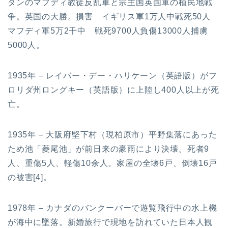
ダンのマフディ教徒反乱軍と宗主国英国軍の植民地戦
争。英国の大勝。損害 イギリス軍1万人中戦死50人
マフディ軍5万2千中 戦死9700人負傷13000人捕虜
5000人。
1935年 – レイバー・デー・ハリケーン（英語版）がフ
ロリダ州ロングキー（英語版）に上陸し400人以上が死
亡。
1935年 – 大阪府堅下村（現柏原市）平野集落にあった
ため池「菱尾池」が前日来の豪雨により決壊。死者9
人、重傷5人、軽傷10余人。家屋の全壊6戸、倒壊16戸
の被害[4]。
1978年 – カナダのバンクーバーで遊覧飛行中の水上機
が海中に墜落。新婚旅行で現地を訪れていた日本人観