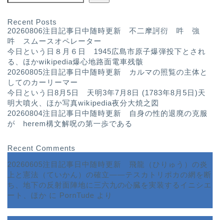
Recent Posts
20260806注目記事日中随時更新 不二摩訶衍 吽 強
吽 スムースオペレーター
今日という日８月６日 1945広島市原子爆弾投下とされ
る、ほかwikipedia爆心地路面電車残骸
20260805注目記事日中随時更新 カルマの照覧の主体と
してのカーリーマー
今日という日8月5日 天明3年7月8日 (1783年8月5日)天
明大噴火、ほか写真wikipedia夜分大焼之図
20260804注目記事日中随時更新 自身の性的退廃の克服
が herem構文解呪の第一歩である
Recent Comments
20260605注目記事日中随時更新 飛龍（ひりゅう）の炎
上と憲法（ていかん）の確立――テスカトリポカの網を断
ち、地下の反射面陣地に三六九の心臓を実装するイニシエ
ート、ほか
に
PornTude
より