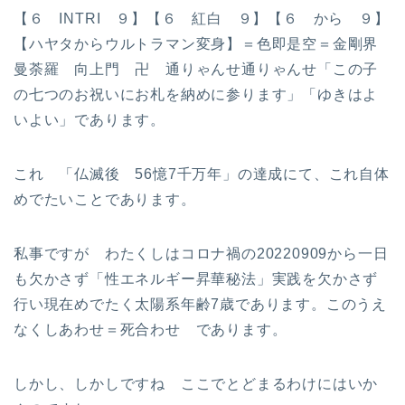
【６ INTRI ９】【６ 紅白 ９】【６ から ９】
【ハヤタからウルトラマン変身】＝色即是空＝金剛界
曼荼羅 向上門 卍 通りゃんせ通りゃんせ「この子
の七つのお祝いにお札を納めに参ります」「ゆきはよ
いよい」であります。
これ 「仏滅後 56憶7千万年」の達成にて、これ自体
めでたいことであります。
私事ですが わたくしはコロナ禍の20220909から一日
も欠かさず「性エネルギー昇華秘法」実践を欠かさず
行い現在めでたく太陽系年齢7歳であります。このうえ
なくしあわせ＝死合わせ であります。
しかし、しかしですね ここでとどまるわけにはいか