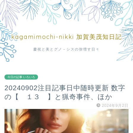
kagamimochi-nikki 加賀美茂知日記
慶祝と美とグノ－シスの弥増す日々
今日の記事 いろいろ
20240902注目記事日中随時更新 数字
の【 １３ 】と猟奇事件、ほか
2024年9月2日