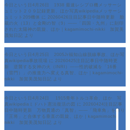
今日という日4月26日 1938 最速レシプロ機メッサーシ
ュミット２０９記録更新、ほか写真wikipediaメッサーシ
ュミット209機体
に
20260426注目記事日中随時更新 胎
蔵の火（13）と金剛の智（9）――「四国・九州」に刻印
された太陽神の凱旋、ほか｜kagamimochi-nikki 加賀美
茂知日記
より
今日という日4月25日 2005Jr福知山線脱線事故、ほか写
真wikipedia事故現場
に
20260425注目記事日中随時更
新 逆襲する女神の火（INRI）――性的破滅を「16番
ホーム
（雷門）」の推進力へ変える真智、ほか｜kagamimochi-
nikki 加賀美茂知日記
より
プロフィール
今日という日4月24日 1915青年トルコ革命、ほか 写
サービス
真wikipediaミドハト憲法復活の図
に
20260424注目記事
日中随時更新 万物貫通の「真智」――「飛車角」を駆り
ランキング
「王将」と合体する垂直の凱旋、ほか｜kagamimochi-
nikki 加賀美茂知日記
より