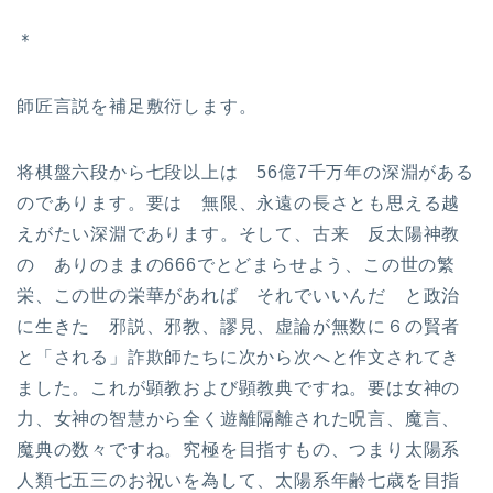
＊
師匠言説を補足敷衍します。
将棋盤六段から七段以上は 56億7千万年の深淵がある
のであります。要は 無限、永遠の長さとも思える越
えがたい深淵であります。そして、古来 反太陽神教
の ありのままの666でとどまらせよう、この世の繁
栄、この世の栄華があれば それでいいんだ と政治
に生きた 邪説、邪教、謬見、虚論が無数に６の賢者
と「される」詐欺師たちに次から次へと作文されてき
ました。これが顕教および顕教典ですね。要は女神の
力、女神の智慧から全く遊離隔離された呪言、魔言、
魔典の数々ですね。究極を目指すもの、つまり太陽系
人類七五三のお祝いを為して、太陽系年齢七歳を目指