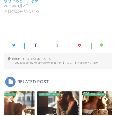
核心である！、ほか
2025年9月2日
今日の記事 いろいろ
HOME
今日の記事 いろいろ
20240902注目記事日中随時更新 数字の【 １３ 】と猟奇事件、ほか
RELATED POST
の記事 いろいろ
今日の記事 いろいろ
今日の記事 いろいろ