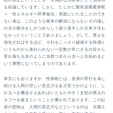
も結論しています。しかし、たしかに般若波羅蜜多呪
＝「性エネルギー昇華秘法」実践にいたることのでき
ない者は このような根本の解決にならないその場し
のぎの便法をしかつめらしく繰り返すしか古来方法も
なかったということでありましょう。そして、禁止を
強化すればするほど、それをこっそり破戒する快感と
いうものから逃れられない一定数が常にざるの目から
零れ落ちる水のように当然つぎから次へと出始めると
いう事態になってしまうのであります。
本文にもありますが 性衝動とは、捨身の苦行を為し
続ける人間の空しい意志力をあざ笑うかのように、し
かるべき機会さえあればいともたやすく女犯の禁止の
タブーを破るということが書かれてあります。この記
述の意味は 人間の意志力などというものは 太陽エ