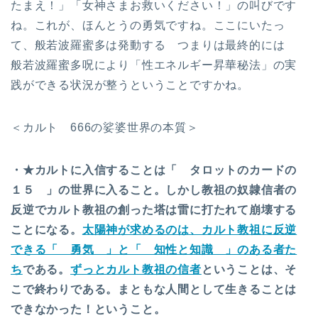
たまえ！」「女神さまお救いください！」の叫びです
ね。これが、ほんとうの勇気ですね。ここにいたっ
て、般若波羅蜜多は発動する つまりは最終的には
般若波羅蜜多呪により「性エネルギー昇華秘法」の実
践ができる状況が整うということですかね。
＜カルト 666の娑婆世界の本質＞
・★カルトに入信することは「 タロットのカードの
１５ 」の世界に入ること。しかし教祖の奴隷信者の
反逆でカルト教祖の創った塔は雷に打たれて崩壊する
ことになる。
太陽神が求めるのは、カルト教祖に反逆
できる「 勇気 」と「 知性と知識 」のある者た
ち
である。
ずっとカルト教祖の信者
ということは、そ
こで終わりである。まともな人間として生きることは
できなかった！ということ。