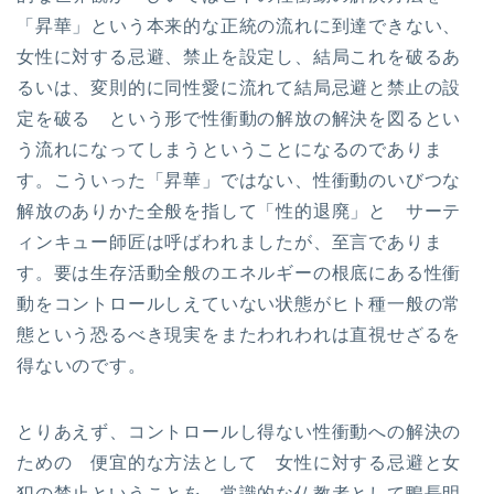
「昇華」という本来的な正統の流れに到達できない、
女性に対する忌避、禁止を設定し、結局これを破るあ
るいは、変則的に同性愛に流れて結局忌避と禁止の設
定を破る という形で性衝動の解放の解決を図るとい
う流れになってしまうということになるのでありま
す。こういった「昇華」ではない、性衝動のいびつな
解放のありかた全般を指して「性的退廃」と サーテ
ィンキュー師匠は呼ばわれましたが、至言でありま
す。要は生存活動全般のエネルギーの根底にある性衝
動をコントロールしえていない状態がヒト種一般の常
態という恐るべき現実をまたわれわれは直視せざるを
得ないのです。
とりあえず、コントロールし得ない性衝動への解決の
ための 便宜的な方法として 女性に対する忌避と女
犯の禁止ということを 常識的な仏教者として鴨長明