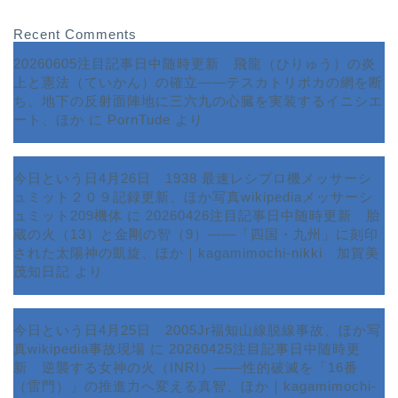
Recent Comments
20260605注目記事日中随時更新 飛龍（ひりゅう）の炎
上と憲法（ていかん）の確立――テスカトリポカの網を断
ち、地下の反射面陣地に三六九の心臓を実装するイニシエ
ート、ほか
に
PornTude
より
今日という日4月26日 1938 最速レシプロ機メッサーシ
ュミット２０９記録更新、ほか写真wikipediaメッサーシ
ュミット209機体
に
20260426注目記事日中随時更新 胎
蔵の火（13）と金剛の智（9）――「四国・九州」に刻印
された太陽神の凱旋、ほか｜kagamimochi-nikki 加賀美
茂知日記
より
今日という日4月25日 2005Jr福知山線脱線事故、ほか写
真wikipedia事故現場
に
20260425注目記事日中随時更
新 逆襲する女神の火（INRI）――性的破滅を「16番
ホーム
（雷門）」の推進力へ変える真智、ほか｜kagamimochi-