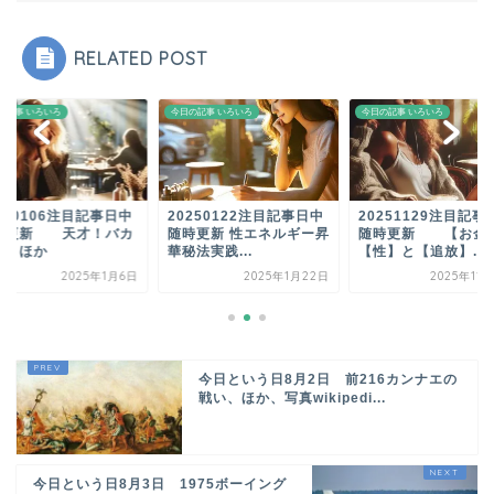
RELATED POST
の記事 いろいろ
今日の記事 いろいろ
今日の記事 いろいろ
0250122注目記事日中
20251129注目記事日中
20250106注目記
時更新 性エネルギー昇
随時更新 【お金】と
随時更新 天才！
秘法実践...
【性】と【追放】...
ボン、ほか
2025年1月22日
2025年11月29日
2025年
今日という日8月2日 前216カンナエの
戦い、ほか、写真wikipedi...
今日という日8月3日 1975ボーイング