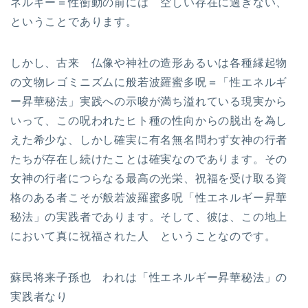
ネルギー＝性衝動の前には 空しい存在に過ぎない、
ということであります。
しかし、古来 仏像や神社の造形あるいは各種縁起物
の文物レゴミニズムに般若波羅蜜多呪＝「性エネルギ
ー昇華秘法」実践への示唆が満ち溢れている現実から
いって、この呪われたヒト種の性向からの脱出を為し
えた希少な、しかし確実に有名無名問わず女神の行者
たちが存在し続けたことは確実なのであります。その
女神の行者につらなる最高の光栄、祝福を受け取る資
格のある者こそが般若波羅蜜多呪「性エネルギー昇華
秘法」の実践者であります。そして、彼は、この地上
において真に祝福された人 ということなのです。
蘇民将来子孫也 われは「性エネルギー昇華秘法」の
実践者なり