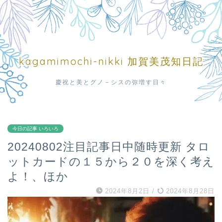
kagamimochi-nikki 加賀美茂知日記
慶祝と美とグノ－シスの弥増す日々
今日の記事 いろいろ
20240802注目記事日中随時更新 タロ
ットカードの１５から２０を深く考え
よ！、ほか
2024年8月2日
/
2024年8月28日