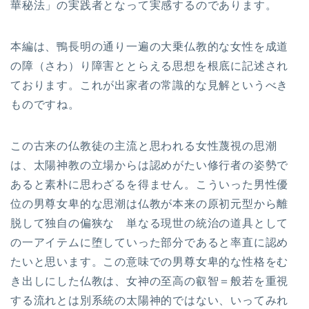
華秘法」の実践者となって実感するのであります。
本編は、鴨長明の通り一遍の大乗仏教的な女性を成道
の障（さわ）り障害ととらえる思想を根底に記述され
ております。これが出家者の常識的な見解というべき
ものですね。
この古来の仏教徒の主流と思われる女性蔑視の思潮
は、太陽神教の立場からは認めがたい修行者の姿勢で
あると素朴に思わざるを得ません。こういった男性優
位の男尊女卑的な思潮は仏教が本来の原初元型から離
脱して独自の偏狭な 単なる現世の統治の道具として
の一アイテムに堕していった部分であると率直に認め
たいと思います。この意味での男尊女卑的な性格をむ
き出しにした仏教は、女神の至高の叡智＝般若を重視
する流れとは別系統の太陽神的ではない、いってみれ