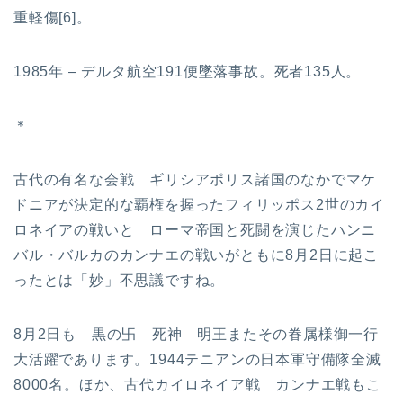
重軽傷[6]。
1985年 – デルタ航空191便墜落事故。死者135人。
＊
古代の有名な会戦 ギリシアポリス諸国のなかでマケ
ドニアが決定的な覇権を握ったフィリッポス2世のカイ
ロネイアの戦いと ローマ帝国と死闘を演じたハンニ
バル・バルカのカンナエの戦いがともに8月2日に起こ
ったとは「妙」不思議ですね。
8月2日も 黒の卐 死神 明王またその眷属様御一行
大活躍であります。1944テニアンの日本軍守備隊全滅
8000名。ほか、古代カイロネイア戦 カンナエ戦もこ