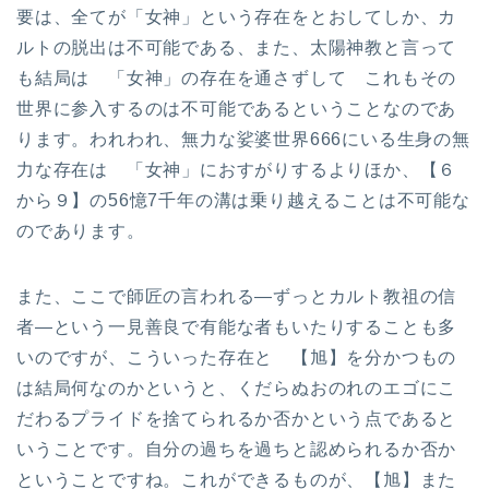
要は、全てが「女神」という存在をとおしてしか、カ
ルトの脱出は不可能である、また、太陽神教と言って
も結局は 「女神」の存在を通さずして これもその
世界に参入するのは不可能であるということなのであ
ります。われわれ、無力な娑婆世界666にいる生身の無
力な存在は 「女神」におすがりするよりほか、【６
から９】の56憶7千年の溝は乗り越えることは不可能な
のであります。
また、ここで師匠の言われる—ずっとカルト教祖の信
者—という一見善良で有能な者もいたりすることも多
いのですが、こういった存在と 【旭】を分かつもの
は結局何なのかというと、くだらぬおのれのエゴにこ
だわるプライドを捨てられるか否かという点であると
いうことです。自分の過ちを過ちと認められるか否か
ということですね。これができるものが、【旭】また