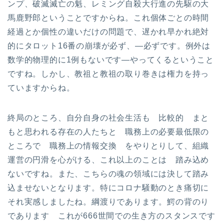
ンプ、破滅滅亡の魁、レミング自殺大行進の先駆の大
馬鹿野郎ということですからね。これ個体ごとの時間
経過とか個性の違いだけの問題で、遅かれ早かれ絶対
的にタロット16番の崩壊が必ず、—必ずです。例外は
数学的物理的に1例もないです—やってくるということ
ですね。しかし、教祖と教祖の取り巻きは権力を持っ
ていますからね。
終局のところ、自分自身の社会生活も 比較的 まと
もと思われる存在の人たちと 職務上の必要最低限の
ところで 職務上の情報交換 をやりとりして、組織
運営の円滑を心がける、これ以上のことは 踏み込め
ないですね。また、こちらの魂の領域には決して踏み
込ませないとなります。特にコロナ騒動のとき痛切に
それ実感しましたね。綱渡りであります。鰐の背のり
であります これが666世間での生き方のスタンスです