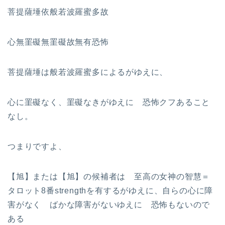
菩提薩埵依般若波羅蜜多故
心無罣礙無罣礙故無有恐怖
菩提薩埵は般若波羅蜜多によるがゆえに、
心に罣礙なく、罣礙なきがゆえに 恐怖クフあること
なし。
つまりですよ、
【旭】または【旭】の候補者は 至高の女神の智慧＝
タロット8番strengthを有するがゆえに、自らの心に障
害がなく ばかな障害がないゆえに 恐怖もないので
ある