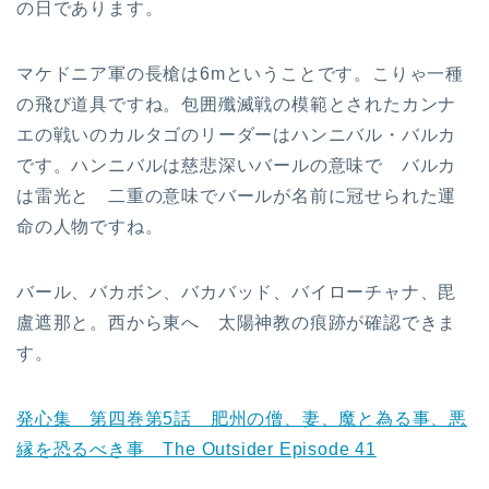
の日であります。
マケドニア軍の長槍は6mということです。こりゃ一種
の飛び道具ですね。包囲殲滅戦の模範とされたカンナ
エの戦いのカルタゴのリーダーはハンニバル・バルカ
です。ハンニバルは慈悲深いバールの意味で バルカ
は雷光と 二重の意味でバールが名前に冠せられた運
命の人物ですね。
バール、バカボン、バカバッド、バイローチャナ、毘
盧遮那と。西から東へ 太陽神教の痕跡が確認できま
す。
発心集 第四巻第5話 肥州の僧、妻、魔と為る事、悪
縁を恐るべき事 The Outsider Episode 41