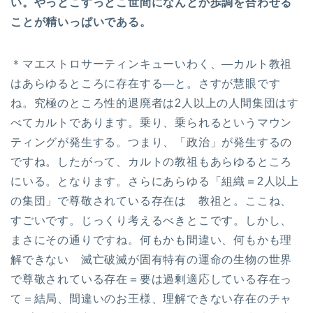
い。やっとこすっとこ世間になんとか歩調を合わせる
ことが精いっぱいである。
＊マエストロサーティンキューいわく、—カルト教祖
はあらゆるところに存在する—と。さすが慧眼です
ね。究極のところ性的退廃者は2人以上の人間集団はす
べてカルトであります。乗り、乗られるというマウン
ティングが発生する。つまり、「政治」が発生するの
ですね。したがって、カルトの教祖もあらゆるところ
にいる。となります。さらにあらゆる「組織＝2人以上
の集団」で尊敬されている存在は 教祖と。ここね、
すごいです。じっくり考えるべきとこです。しかし、
まさにその通りですね。何もかも間違い、何もかも理
解できない 滅亡破滅が固有特有の運命の生物の世界
で尊敬されている存在＝要は過剰適応している存在っ
て＝結局、間違いのお王様、理解できない存在のチャ