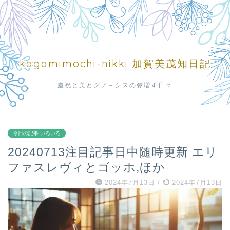
kagamimochi-nikki 加賀美茂知日記
慶祝と美とグノ－シスの弥増す日々
今日の記事 いろいろ
20240713注目記事日中随時更新 エリ
ファスレヴィとゴッホ,ほか
2024年7月13日
/
2024年7月13日