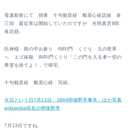
母遺影前にて 焼香 十句観音経 般若心経読経 各
三回 最近実は開始していたのですが 光明真言9回
各読経。
氏神様 雨の中お参り INRI門 くぐり 九の世界
へ エゴ抹殺 INRI門くぐり「この門を入る者一切の
希望を捨てよ！」で帰宅。
十句観音経 般若心経 写経。
今日という日7月13日 1864明保野亭事件、ほか写真
wikipedia現在の明保野亭
7月13日ですね。