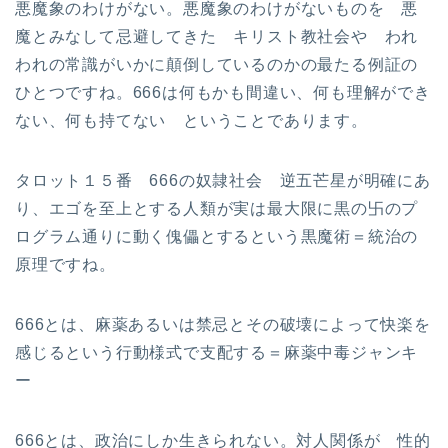
悪魔象のわけがない。悪魔象のわけがないものを 悪
魔とみなして忌避してきた キリスト教社会や われ
われの常識がいかに顛倒しているのかの最たる例証の
ひとつですね。666は何もかも間違い、何も理解ができ
ない、何も持てない ということであります。
タロット１５番 666の奴隷社会 逆五芒星が明確にあ
り、エゴを至上とする人類が実は最大限に黒の卐のプ
ログラム通りに動く傀儡とするという黒魔術＝統治の
原理ですね。
666とは、麻薬あるいは禁忌とその破壊によって快楽を
感じるという行動様式で支配する＝麻薬中毒ジャンキ
ー
666とは、政治にしか生きられない。対人関係が 性的