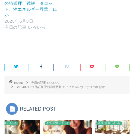
の猫崇拝、鏡餅、タロッ
ト、性エネルギー昇華、ほ
か
2025年5月8日
今日の記事 いろいろ
HOME
今日の記事 いろいろ
20240713注目記事日中随時更新 エリファスレヴィとゴッホ,ほか
RELATED POST
の記事 いろいろ
今日の記事 いろいろ
今日の記事 いろいろ