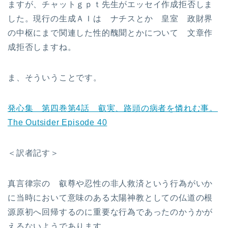
ますが、チャットｇｐｔ先生がエッセイ作成拒否しま
した。現行の生成ＡＩは ナチスとか 皇室 政財界
の中枢にまで関連した性的醜聞とかについて 文章作
成拒否しますね。
ま、そういうことです。
発心集 第四巻第4話 叡実、路頭の病者を憐れむ事。
The Outsider Episode 40
＜訳者記す＞
真言律宗の 叡尊や忍性の非人救済という行為がいか
に当時において意味のある太陽神教としての仏道の根
源原初へ回帰するのに重要な行為であったのかうかが
えるないようであります。