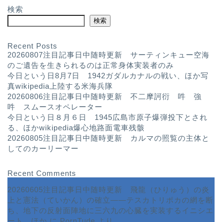
検索
検索
Recent Posts
20260807注目記事日中随時更新 サーティンキュー空海
のご遺告を生きられるのは正常身体実装者のみ
今日という日8月7日 1942ガダルカナルの戦い、ほか写
真wikipedia上陸する米海兵隊
20260806注目記事日中随時更新 不二摩訶衍 吽 強
吽 スムースオペレーター
今日という日８月６日 1945広島市原子爆弾投下とされ
る、ほかwikipedia爆心地路面電車残骸
20260805注目記事日中随時更新 カルマの照覧の主体と
してのカーリーマー
Recent Comments
20260605注目記事日中随時更新 飛龍（ひりゅう）の炎
上と憲法（ていかん）の確立――テスカトリポカの網を断
ち、地下の反射面陣地に三六九の心臓を実装するイニシエ
ート、ほか
に
PornTude
より