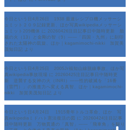
今日という日4月26日 1938 最速レシプロ機メッサーシ
ュミット２０９記録更新、ほか写真wikipediaメッサーシ
ュミット209機体
に
20260426注目記事日中随時更新 胎
蔵の火（13）と金剛の智（9）――「四国・九州」に刻印
された太陽神の凱旋、ほか｜kagamimochi-nikki 加賀美
茂知日記
より
今日という日4月25日 2005Jr福知山線脱線事故、ほか写
真wikipedia事故現場
に
20260425注目記事日中随時更
新 逆襲する女神の火（INRI）――性的破滅を「16番
ホーム
（雷門）」の推進力へ変える真智、ほか｜kagamimochi-
nikki 加賀美茂知日記
より
プロフィール
今日という日4月24日 1915青年トルコ革命、ほか 写
サービス
真wikipediaミドハト憲法復活の図
に
20260424注目記事
日中随時更新 万物貫通の「真智」――「飛車角」を駆り