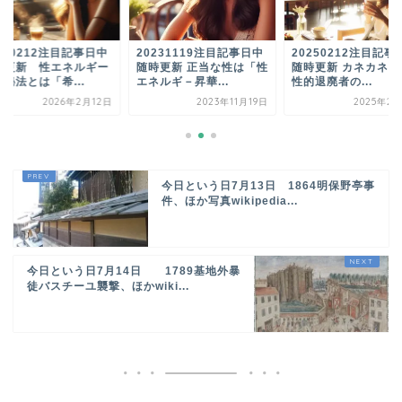
260212注目記事日中
20231119注目記事日中
20250212注目記事
時更新 性エネルギー
随時更新 正当な性は「性
随時更新 カネカネカ
秘法とは「希...
エネルギ－昇華...
性的退廃者の...
2026年2月12日
2023年11月19日
2025年2月
今日という日7月13日 1864明保野亭事
件、ほか写真wikipedia...
今日という日7月14日 1789基地外暴
徒バスチーユ襲撃、ほかwiki...