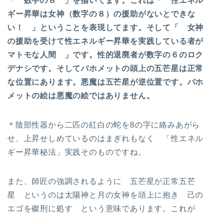
「 数字の８ 」を描いてます。これは「 性エネル
ギー昇華は女神（数字の８）の援助がないとできな
い！ 」ということを表現してます。そして「 女神
の援助を受けて性エネルギー昇華を実践している者が
マトモな人間 」です。性的退廃者が数字の６のロク
デナシです。そしてバホメットの頭上の五芒星は正常
な位置にあります。悪魔は五芒星が逆位置です。バホ
メットの絵は悪魔の絵ではありません。
＊陰部性器から二匹の紅白の蛇を8の字に絡みあがら
せ、上昇せしめているのはまぎれもなく 「性エネル
ギー昇華秘法」実践そのものですね。
また、師匠の強調されるように 五芒星が正常五芒
星 というのは太陽神と月の女神を頭上に抱き 己の
エゴを磔刑に処す という意味であります。これが