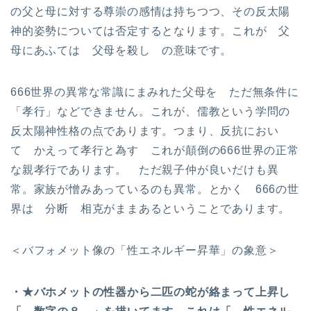
の父と母に対する尊崇の感情は持ちつつ、その反太陽
神的姿勢については否定するとなります。これが 父
母にあふては 父母を殺し の意味です。
666世界の異常な常識にまみれた父母を ただ無条件に
「孝行」などできません。これが、儒教という学問の
反太陽神性格の点であります。つまり、反抗におい
て かえって孝行と為す これが顛倒の666世界の正常
な親孝行であります。 ただ親子仲が良いだけも異
常。家族が憎みあっているのも異常。とかく 666の世
界は 分断 相克がままあるということであります。
＜バフォメット像の「性エネルギー昇華」の象意＞
・★バホメットの性器から二匹の蛇が絡まって上昇し