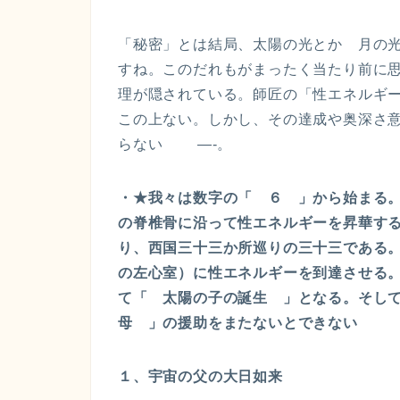
「秘密」とは結局、太陽の光とか 月の
すね。このだれもがまったく当たり前に
理が隠されている。師匠の「性エネルギ
この上ない。しかし、その達成や奥深さ
らない —-。
・★我々は数字の「 ６ 」から始まる
の脊椎骨に沿って性エネルギーを昇華す
り、西国三十三か所巡りの三十三である
の左心室）に性エネルギーを到達させる
て「 太陽の子の誕生 」となる。そし
母 」の援助をまたないとできない
１、宇宙の父の大日如来