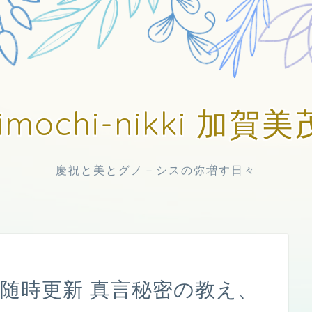
imochi-nikki 加
慶祝と美とグノ－シスの弥増す日々
日中随時更新 真言秘密の教え、