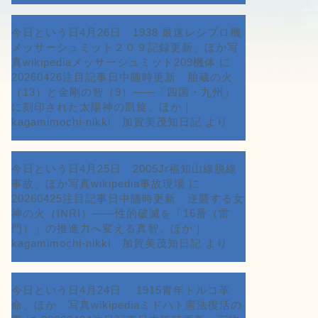
今日という日4月26日 1938 最速レシプロ機
メッサーシュミット２０９記録更新、ほか写
真wikipediaメッサーシュミット209機体
に
20260426注目記事日中随時更新 胎蔵の火
（13）と金剛の智（9）――「四国・九州」
に刻印された太陽神の凱旋、ほか｜
kagamimochi-nikki 加賀美茂知日記
より
今日という日4月25日 2005Jr福知山線脱線
事故、ほか写真wikipedia事故現場
に
20260425注目記事日中随時更新 逆襲する女
神の火（INRI）――性的破滅を「16番（雷
門）」の推進力へ変える真智、ほか｜
kagamimochi-nikki 加賀美茂知日記
より
今日という日4月24日 1915青年トルコ革
命、ほか 写真wikipediaミドハト憲法復活の