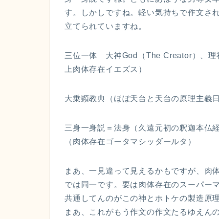
す。しかしですね。軽い気持ちで作文さ
立てられていますね。
三位一体 大神God（The Creato
上肉体存在イエズス）
大乗顕教典（ほぼ天台と天台の原理主義
三身一身説＝法身（久遠元初の釈迦本仏
（肉体存在ゴータマシッダールタ）
まあ、一見違って見えるかもですが、肉
では同一です。要は肉体存在のスーパー
共通してんのがこの神とホトケの製造原
まあ、これがもう作文の作文たるゆえん