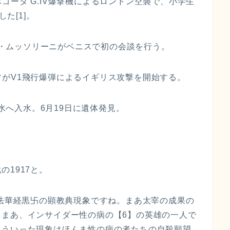
空隊ゴータ G.IV爆撃機によるロンドン空襲で、小学生
た[1]。
ート・ムッソリーニがベニスで初の会談を行う。
ドイツがV1飛行爆弾によるイギリス攻撃を開始する。
上水へ入水。6月19日に遺体発見。
1917と。
 法華経黒卐の顕教典現象ですね。まあ太宰の成果の
。まあ、インサイダー性の病の【6】の英雄の一人で
こういった現象はほんま性の病の者たちの自殺願望