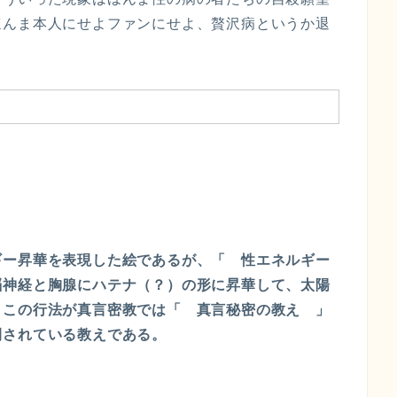
ほんま本人にせよファンにせよ、贅沢病というか退
ギー昇華を表現した絵であるが、「 性エネルギー
脳神経と胸腺にハテナ（？）の形に昇華して、太陽
。この行法が真言密教では「 真言秘密の教え 」
開されている教えである。