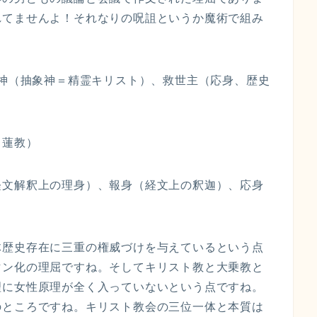
れてませんよ！それなりの呪詛というか魔術で組み
r）、理神（抽象神＝精霊キリスト）、救世主（応身、歴史
日蓮教）
経文解釈上の理身）、報身（経文上の釈迦）、応身
体歴史存在に三重の権威づけを与えているという点
マン化の理屈ですね。そしてキリスト教と大乗教と
理に女性原理が全く入っていないという点ですね。
のところですね。キリスト教会の三位一体と本質は