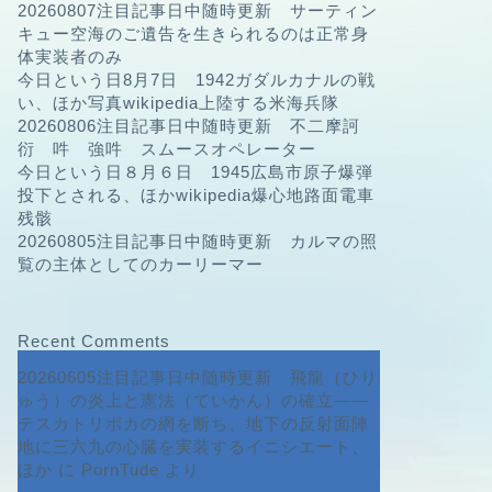
20260807注目記事日中随時更新 サーティン
キュー空海のご遺告を生きられるのは正常身
体実装者のみ
今日という日8月7日 1942ガダルカナルの戦
い、ほか写真wikipedia上陸する米海兵隊
20260806注目記事日中随時更新 不二摩訶
衍 吽 強吽 スムースオペレーター
今日という日８月６日 1945広島市原子爆弾
投下とされる、ほかwikipedia爆心地路面電車
残骸
20260805注目記事日中随時更新 カルマの照
覧の主体としてのカーリーマー
Recent Comments
20260605注目記事日中随時更新 飛龍（ひり
ゅう）の炎上と憲法（ていかん）の確立――
テスカトリポカの網を断ち、地下の反射面陣
地に三六九の心臓を実装するイニシエート、
ほか
に
PornTude
より