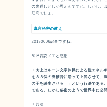
の裏返しとしか思えんですね。しかし、
屈病でしょ。
真言秘密の教え
20190606記事ですね。
師匠言説メモと感想
・★上はルーン文字体操による性エネル
を３３個の脊椎骨に沿って上昇させて、
の子を誕生させる 」という行法である
である。しかし秘密のようで世界中に公
＊甚深