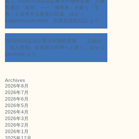
図
に
20260424注目記事日中随時更新 万物
貫通の「真智」――「飛車角」を駆り「王
将」と合体する垂直の凱旋、ほか｜
kagamimochi-nikki 加賀美茂知日記
より
20260406注目記事日中随時更新 土俵の
「女人禁制」を真実の昇華へと貫く、ほか
に
porntude
より
Archives
2026年8月
2026年7月
2026年6月
2026年5月
2026年4月
2026年3月
2026年2月
2026年1月
2025年12月