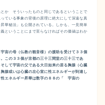
光とか そういったものと同じであるということで
思っている事象の背後の原理に絶大にして深遠な真
ー昇華秘法」も公開されている。しかも、一見簡単
意義ということにまで至らなければその価値はわか
。宇宙の母（仏教の観音様）の援助を受けて３３個
る。この３３個が京都の三十三間堂の三十三であ
。そして宇宙の父である大日如来の居る胸腺（心臓
。胸腺或いは心臓の左心室に性エネルギーが到達し
て性エネルギー昇華は数字の８８の「 宇宙の