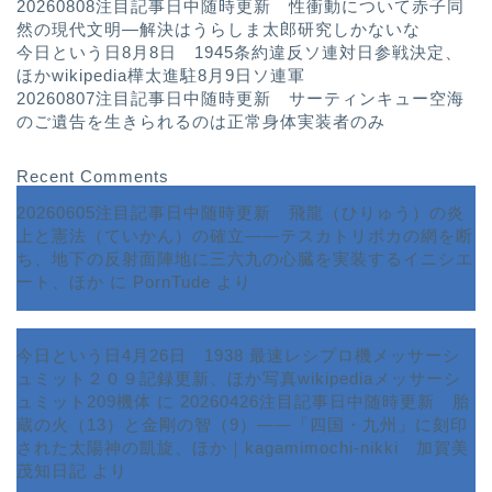
20260808注目記事日中随時更新 性衝動について赤子同
然の現代文明—解決はうらしま太郎研究しかないな
今日という日8月8日 1945条約違反ソ連対日参戦決定、
ほかwikipedia樺太進駐8月9日ソ連軍
20260807注目記事日中随時更新 サーティンキュー空海
のご遺告を生きられるのは正常身体実装者のみ
Recent Comments
20260605注目記事日中随時更新 飛龍（ひりゅう）の炎
上と憲法（ていかん）の確立――テスカトリポカの網を断
ち、地下の反射面陣地に三六九の心臓を実装するイニシエ
ート、ほか
に
PornTude
より
今日という日4月26日 1938 最速レシプロ機メッサーシ
ュミット２０９記録更新、ほか写真wikipediaメッサーシ
ュミット209機体
に
20260426注目記事日中随時更新 胎
蔵の火（13）と金剛の智（9）――「四国・九州」に刻印
された太陽神の凱旋、ほか｜kagamimochi-nikki 加賀美
茂知日記
より