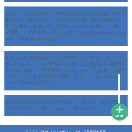
今日という日4月25日 2005Jr福知山線脱線事故、ほか写
真wikipedia事故現場
に
20260425注目記事日中随時更
新 逆襲する女神の火（INRI）――性的破滅を「16番
ホーム
（雷門）」の推進力へ変える真智、ほか｜kagamimochi-
nikki 加賀美茂知日記
より
プロフィール
今日という日4月24日 1915青年トルコ革命、ほか 写
サービス
真wikipediaミドハト憲法復活の図
に
20260424注目記事
日中随時更新 万物貫通の「真智」――「飛車角」を駆り
ランキング
「王将」と合体する垂直の凱旋、ほか｜kagamimochi-
nikki 加賀美茂知日記
より
20260406注目記事日中随時更新 土俵の「女人禁制」
を真実の昇華へと貫く、ほか
に
porntude
より
MENU
2023–2026 kagamimochi-nikki 加賀美茂知日記