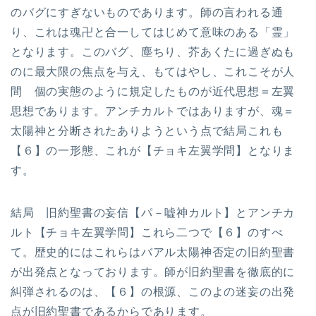
のバグにすぎないものであります。師の言われる通
り、これは魂卍と合一してはじめて意味のある「霊」
となります。このバグ、塵ちり、芥あくたに過ぎぬも
のに最大限の焦点を与え、もてはやし、これこそが人
間 個の実態のように規定したものが近代思想＝左翼
思想であります。アンチカルトではありますが、魂＝
太陽神と分断されたありようという点で結局これも
【６】の一形態、これが【チョキ左翼学問】となりま
す。
結局 旧約聖書の妄信【パ－嘘神カルト】とアンチカ
ルト【チョキ左翼学問】これら二つで【６】のすべ
て。歴史的にはこれらはバアル太陽神否定の旧約聖書
が出発点となっております。師が旧約聖書を徹底的に
糾弾されるのは、【６】の根源、このよの迷妄の出発
点が旧約聖書であるからであります。