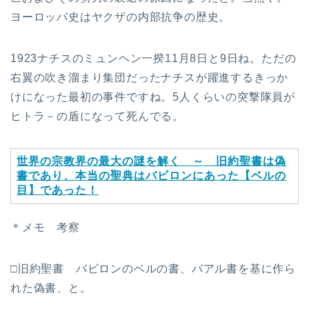
ヨーロッパ史はヤクザの内部抗争の歴史。
1923ナチスのミュンヘン一揆11月8日と9日ね。ただの
右翼の吹き溜まり集団だったナチスが躍進するきっか
けになった最初の事件ですね。5人くらいの突撃隊員が
ヒトラ－の盾になって死んでる。
世界の宗教界の最大の謎を解く ～ 旧約聖書は偽
書であり、本当の聖典はバビロンにあった【ベルの
目】であった！
＊メモ 考察
□旧約聖書 バビロンのベルの書、バアル書を基に作ら
れた偽書、と。