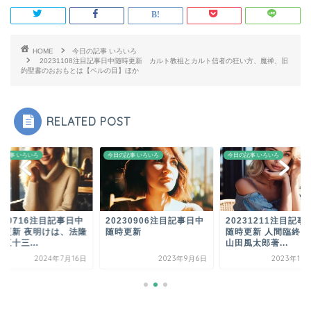
HOME
今日の記事 いろいろ
20231108注目記事日中随時更新 カルト教祖とカルト信者の狂い方、魔禅、旧
約聖書のおおもとは【ベルの目】ほか
RELATED POST
の記事 いろいろ
今日の記事 いろいろ
今日の記事 いろいろ
240716注目記事日中
20230906注目記事日中
20231211注目記事
時更新 夜明けは、法隆
随時更新
随時更新 人間臨終図
三十三...
山田風太郎著...
2024年7月16日
2023年9月6日
2023年12