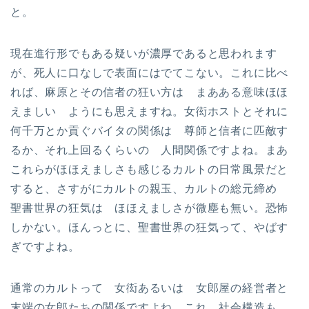
と。
現在進行形でもある疑いが濃厚であると思われます
が、死人に口なしで表面にはでてこない。これに比べ
れば、麻原とその信者の狂い方は まあある意味ほほ
えましい ようにも思えますね。女衒ホストとそれに
何千万とか貢ぐバイタの関係は 尊師と信者に匹敵す
るか、それ上回るくらいの 人間関係ですよね。まあ
これらがほほえましさも感じるカルトの日常風景だと
すると、さすがにカルトの親玉、カルトの総元締め
聖書世界の狂気は ほほえましさが微塵も無い。恐怖
しかない。ほんっとに、聖書世界の狂気って、やばす
ぎですよね。
通常のカルトって 女衒あるいは 女郎屋の経営者と
末端の女郎たちの関係ですよね。これ、社会構造も