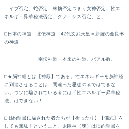
イブ否定、蛇否定、林檎否定つまり女神否定、性エ
ネルギ－昇華秘法否定、グノ－シス否定、と。
□日本の神道 北伝神道 42代文武天皇＝新羅の金良琳
の神道
南伝神道＝本来の神道、バアル教。
□★脳神経とは【神殿】である。性エネルギーを脳神経
に到達させることは、間違った思想の者ではできな
い。ウソに騙されている者には「性エネルギー昇華秘
法」はできない！
□旧約聖書に騙された者たちが【祈ったり】【儀式】を
しても無駄！ということ。太陽神（魂）は旧約聖書を