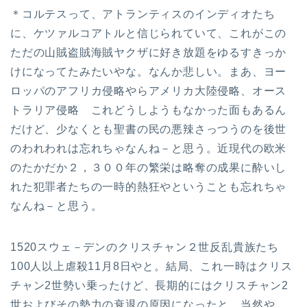
＊コルテスって、アトランティスのインディオたち
に、ケツァルコアトルと信じられていて、これがこの
ただの山賊盗賊海賊ヤクザに好き放題をゆるすきっか
けになってたみたいやな。なんか悲しい。まあ、ヨー
ロッパのアフリカ侵略やらアメリカ大陸侵略、オース
トラリア侵略 これどうしようもなかった面もあるん
だけど、少なくとも聖書の民の悪辣さっつうのを後世
のわれわれは忘れちゃなんね－と思う。近現代の欧米
のたかだか２，３００年の繁栄は略奪の成果に酔いし
れた犯罪者たちの一時的熱狂やということも忘れちゃ
なんね－と思う。
1520スウェ－デンのクリスチャン２世反乱貴族たち
100人以上虐殺11月8日やと。結局、これ一時はクリス
チャン2世勢い乗ったけど、長期的にはクリスチャン2
世およびその勢力の衰退の原因になったと。当然や。