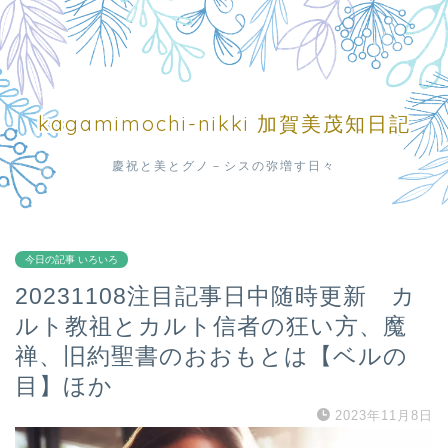
kagamimochi-nikki 加賀美茂知日記
慶祝と美とグノ－シスの弥増す日々
今日の記事 いろいろ
20231108注目記事日中随時更新 カ
ルト教祖とカルト信者の狂い方、魔
禅、旧約聖書のおおもとは【ベルの
目】ほか
2023年11月8日