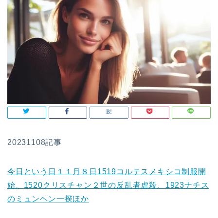
20231108記事
今日という日１１月８日1519コルテスメキシコ制服開
始、1520クリスチャン２世の反乱者虐殺、1923ナチス
のミュンヘン一揆ほか