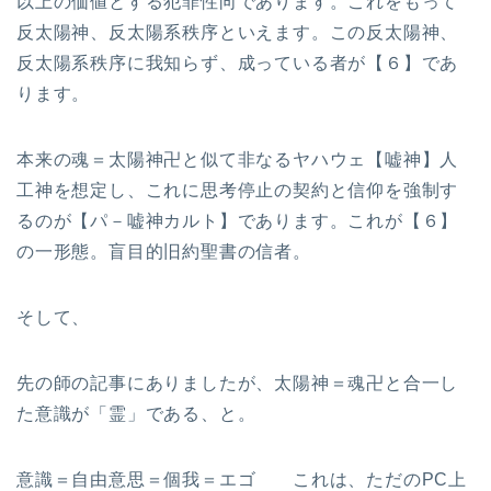
以上の価値とする犯罪性向であります。これをもって
反太陽神、反太陽系秩序といえます。この反太陽神、
反太陽系秩序に我知らず、成っている者が【６】であ
ります。
本来の魂＝太陽神卍と似て非なるヤハウェ【嘘神】人
工神を想定し、これに思考停止の契約と信仰を強制す
るのが【パ－嘘神カルト】であります。これが【６】
の一形態。盲目的旧約聖書の信者。
そして、
先の師の記事にありましたが、太陽神＝魂卍と合一し
た意識が「霊」である、と。
意識＝自由意思＝個我＝エゴ これは、ただのPC上