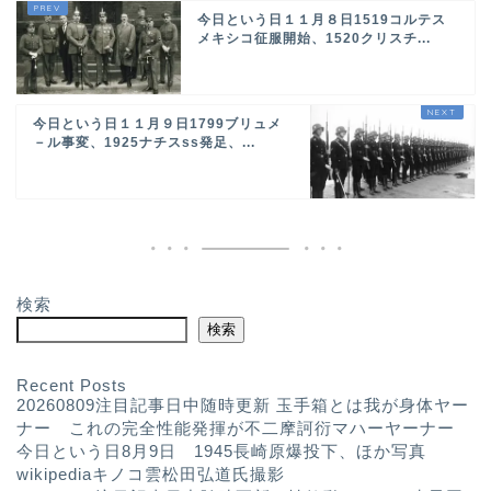
今日という日１１月８日1519コルテス
メキシコ征服開始、1520クリスチ...
今日という日１１月９日1799ブリュメ
－ル事変、1925ナチスss発足、...
検索
検索
Recent Posts
20260809注目記事日中随時更新 玉手箱とは我が身体ヤー
ナー これの完全性能発揮が不二摩訶衍マハーヤーナー
今日という日8月9日 1945長崎原爆投下、ほか写真
wikipediaキノコ雲松田弘道氏撮影