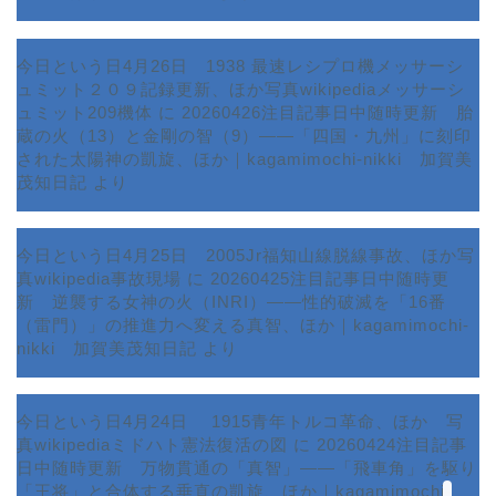
今日という日4月26日 1938 最速レシプロ機メッサーシ
ュミット２０９記録更新、ほか写真wikipediaメッサーシ
ュミット209機体
に
20260426注目記事日中随時更新 胎
蔵の火（13）と金剛の智（9）――「四国・九州」に刻印
された太陽神の凱旋、ほか｜kagamimochi-nikki 加賀美
茂知日記
より
今日という日4月25日 2005Jr福知山線脱線事故、ほか写
真wikipedia事故現場
に
20260425注目記事日中随時更
新 逆襲する女神の火（INRI）――性的破滅を「16番
ホーム
（雷門）」の推進力へ変える真智、ほか｜kagamimochi-
nikki 加賀美茂知日記
より
プロフィール
今日という日4月24日 1915青年トルコ革命、ほか 写
サービス
真wikipediaミドハト憲法復活の図
に
20260424注目記事
日中随時更新 万物貫通の「真智」――「飛車角」を駆り
ランキング
「王将」と合体する垂直の凱旋、ほか｜kagamimochi-