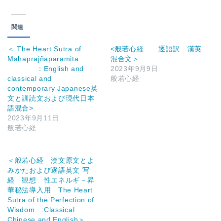
関連
＜ The Heart Sutra of
<般若心経 逐語訳 漢英
Mahāprajñāpāramitā
混合文＞
：English and
2023年9月9日
classical and
般若心経
contemporary Japanese英
文と訓読文および現代日本
語混合>
2023年9月11日
般若心経
＜般若心経 漢文原文とよ
みかたおよび逐語英文 写
経 観想 性エネルギ－昇
華秘法導入用 The Heart
Sutra of the Perfection of
Wisdom :Classical
Chinese and English＞