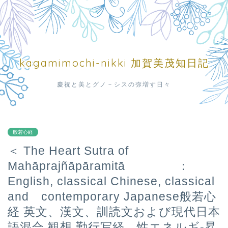
kagamimochi-nikki 加賀美茂知日記
慶祝と美とグノ－シスの弥増す日々
般若心経
＜ The Heart Sutra of
Mahāprajñāpāramitā ：
English, classical Chinese, classical
and contemporary Japanese般若心
経 英文、漢文、訓読文および現代日本
語混合 観想 勤行写経 性エネルギ-昇