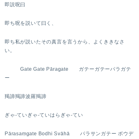
即説呪曰
即ち呪を説いて曰く、
即ち私が説いたその真言を言うから、よくききなさ
い。
Gate Gate Pāragate ガテーガテーパラガテ
ー
羯諦羯諦波羅羯諦
ぎゃ-ていぎゃ-ていはらぎゃ-てい
Pārasaṃgate Bodhi Svāhā パラサンガテー ボウデ