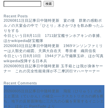
検索
Recent Posts
20260811注目記事日中随時更新 宴の後 群衆の感動ポ
ルノの大宴会の中で「ひとり」水さかづきを飲み酔ったふ
りをする
今日という日8月11日 1711財宝艦サンホアキンの拿捕、
ほかwikipedia財宝艦隊
20260810注目記事日中随時更新 1969マンソンファミリ
ーは人類史の縮図、天満大自在天 尊崇者 織田信長
今日という日8月10日 1944グアム守備隊玉砕、ほか写真
wikipedia投降する日本兵
20260809注目記事日中随時更新 玉手箱とは我が身体ヤー
ナー これの完全性能発揮が不二摩訶衍マハーヤーナー
Recent Comments
20260605注目記事日中随時更新 飛龍（ひりゅう）の炎
上と憲法（ていかん）の確立――テスカトリポカの網を断
ち、地下の反射面陣地に三六九の心臓を実装するイニシエ
ート、ほか
に
PornTude
より