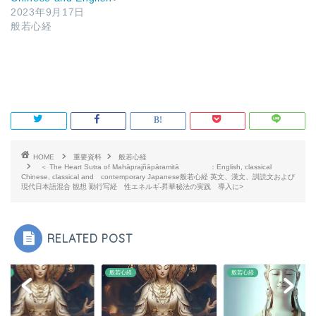
2023年9月17日
般若心経
HOME
重要資料
般若心経
＜ The Heart Sutra of Mahāprajñāpāramitā ：English, classical
Chinese, classical and contemporary Japanese般若心経 英文、漢文、訓読文および
現代日本語混合 観想 勤行写経 性エネルギ-昇華秘法の実践 導入に>
RELATED POST
心経
般若心経
般若心経