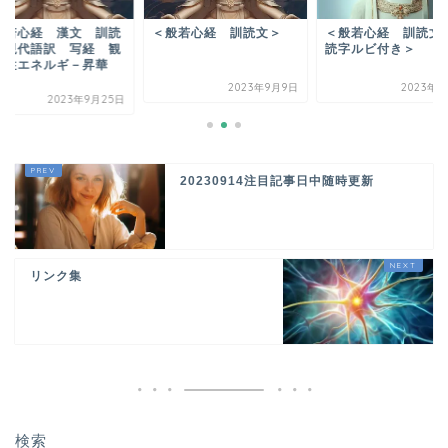
般若心経 漢文 訓読
＜般若心経 訓読文＞
＜般若心経 訓読文
 現代語訳 写経 観
読字ルビ付き＞
 性エネルギ－昇華
.
2023年9月9日
2023年9
2023年9月25日
20230914注目記事日中随時更新
リンク集
検索