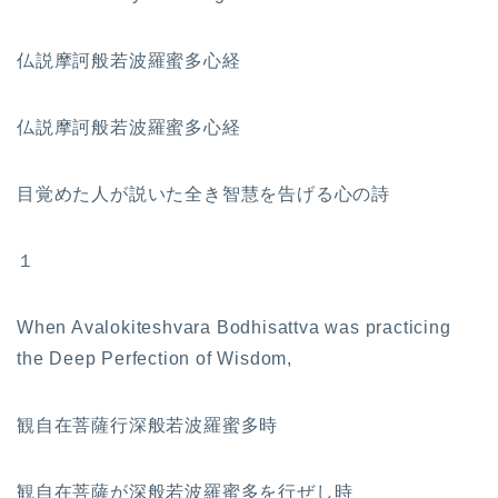
仏説摩訶般若波羅蜜多心経
仏説摩訶般若波羅蜜多心経
目覚めた人が説いた全き智慧を告げる心の詩
１
When Avalokiteshvara Bodhisattva was practicing
the Deep Perfection of Wisdom,
観自在菩薩行深般若波羅蜜多時
観自在菩薩が深般若波羅蜜多を行ぜし時