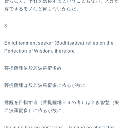
智もなく、それを獲得するということもない。人が所
有できるモノなど何もないからだ。
3
Enlightenment seeker (Bodhisattva) relies on the
Perfection of Wisdom, therefore
菩提薩埵依般若波羅蜜多故
菩提薩埵は般若波羅蜜多に依るが故に、
覚醒を目指す者（菩提薩埵＝９の者）は全き智慧（般
若波羅蜜多）に依るが故に、
the mind has no obstacles. Having no obstacles,