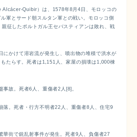
Alcácer-Quibir）は、1578年8月4日、モロッコの
ガル軍とサード朝スルタン軍との戦い。モロッコ側
]。親征したポルトガル王セバスティアンは敗れ、戦
。翌日にかけて溶岩流が発生し、噴出物の堆積で洪水が
たらす。死者は1,151人、家屋の損壊は1,000棟
盤事故。死者6人、重傷者2人[8]。
が崩落。死者・行方不明者22人、重傷者8人、住宅9
の繁華街で銃乱射事件が発生。死者9人、負傷者27