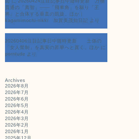
図
に
20260424注目記事日中随時更新 万物
貫通の「真智」――「飛車角」を駆り「王
将」と合体する垂直の凱旋、ほか｜
kagamimochi-nikki 加賀美茂知日記
より
20260406注目記事日中随時更新 土俵の
「女人禁制」を真実の昇華へと貫く、ほか
に
porntude
より
Archives
2026年8月
2026年7月
2026年6月
2026年5月
2026年4月
2026年3月
2026年2月
2026年1月
2025年12月