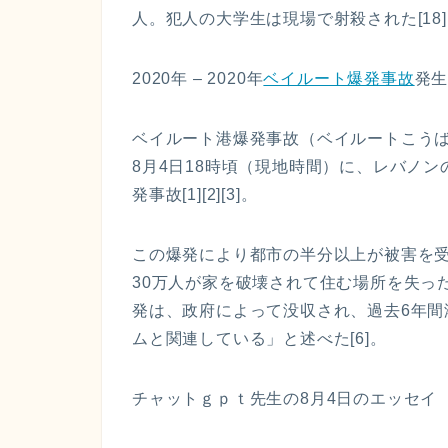
人。犯人の大学生は現場で射殺された[18
2020年 – 2020年
ベイルート爆発事故
発生
ベイルート港爆発事故（ベイルートこうばくはつじこ、阿: 2020 ت
8月4日18時頃（現地時間）に、レバノ
発事故[1][2][3]。
この爆発により都市の半分以上が被害を受け
30万人が家を破壊されて住む場所を失った
発は、政府によって没収され、過去6年間
ムと関連している」と述べた[6]。
チャットｇｐｔ先生の8月4日のエッセイ