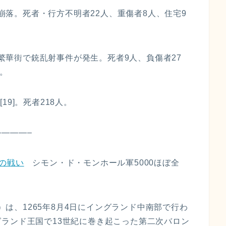
が崩落。死者・行方不明者22人、重傷者8人、住宅9
の繁華街で銃乱射事件が発生。死者9人、負傷者27
]。
[19]。死者218人。
————–
の戦い
シモン・ド・モンホール軍5000ほぼ全
sham）は、1265年8月4日にイングランド中南部で行わ
ランド王国で13世紀に巻き起こった第二次バロン