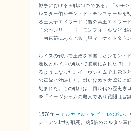
戦争における主戦の1つである。「シモン
レスター伯シモン・ド・モンフォールを
る王太子エドワード（後の英王エドワー
子のヘンリー・ド・モンフォールなどは
ー南東部にある地名（現マーケットタウ
ルイスの戦いで王政を掌握したシモン・
離反とルイスの戦いで捕虜にされた[3]
るようになった。イーヴシャムで王党派
の軍隊と対峙した。戦いは忽ち大虐殺に
刻まれた。この戦いは、同時代の歴史家
を「イーヴシャムの殺人であり戦闘は皆無
1578年 –
アルカセル・キビールの戦い
。
ティアン1世が戦死。約5倍のスルタン軍に