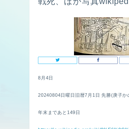
戦死、ほか写真wikipe
8月4日
20240804日曜日旧暦7月1日 先勝(庚子か
年末まであと149日