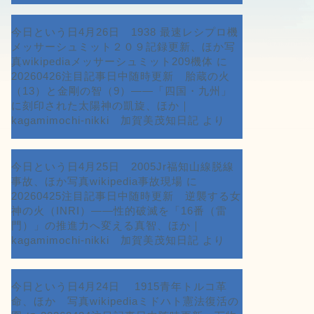
今日という日4月26日 1938 最速レシプロ機
メッサーシュミット２０９記録更新、ほか写
真wikipediaメッサーシュミット209機体
に
20260426注目記事日中随時更新 胎蔵の火
（13）と金剛の智（9）――「四国・九州」
に刻印された太陽神の凱旋、ほか｜
kagamimochi-nikki 加賀美茂知日記
より
今日という日4月25日 2005Jr福知山線脱線
事故、ほか写真wikipedia事故現場
に
20260425注目記事日中随時更新 逆襲する女
神の火（INRI）――性的破滅を「16番（雷
門）」の推進力へ変える真智、ほか｜
kagamimochi-nikki 加賀美茂知日記
より
今日という日4月24日 1915青年トルコ革
命、ほか 写真wikipediaミドハト憲法復活の