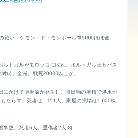
%9C%884%E6%97%A5
ャムの戦い シモン・ド・モンホール軍5000ほぼ全
い。ポルトガルがモロッコに敗れ、ポルトガル王セバス
対峙。全滅。戦死20000以上か。
。翌日にかけて溶岩流が発生し、噴出物の堆積で洪水が
たらす。死者は1,151人、家屋の損壊は1,000棟
盤事故。死者6人、重傷者2人[8]。