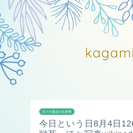
kagam
日々の過去の出来事
今日という日8月4日1