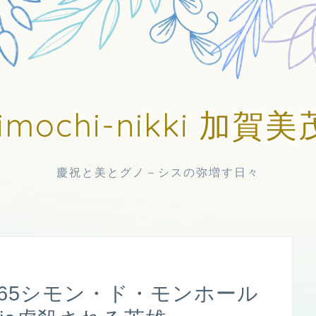
imochi-nikki 加
慶祝と美とグノ－シスの弥増す日々
265シモン・ド・モンホール