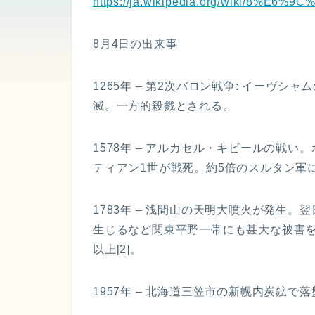
https://ja.wikipedia.org/wiki/8%E6
8月4日の出来事
1265年 – 第2次バロン戦争: イーヴシ
滅。一方的殺戮とされる。
1578年 – アルカセル・キビールの戦
ティアン1世が戦死。約5倍のスルタン軍に
1783年 – 浅間山の天明大噴火が発生
生じるなど関東平野一帯にも甚大な被害をも
以上[2]。
1957年 – 北海道三笠市の新幌内炭鉱で落