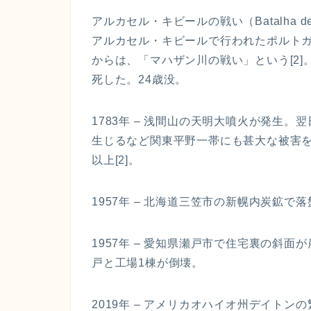
アルカセル・キビールの戦い（Batalha de 
アルカセル・キビールで行われたポルト
からは、「マハザン川の戦い」という[2
死した。24歳没。
1783年 – 浅間山の天明大噴火が発生
生じるなど関東平野一帯にも甚大な被害をも
以上[2]。
1957年 – 北海道三笠市の新幌内炭鉱で落
1957年 – 愛知県瀬戸市で住宅裏の斜面
戸と工場1棟が倒壊。
2019年 – アメリカオハイオ州デイトン