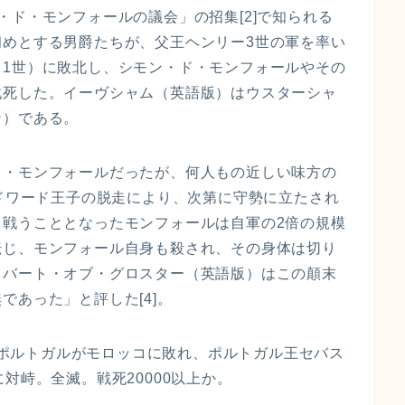
・ド・モンフォールの議会」の招集[2]で知られる
初めとする男爵たちが、父王ヘンリー3世の軍を率い
ド1世）に敗北し、シモン・ド・モンフォールやその
戦死した。イーヴシャム（英語版）はウスターシャ
ン）である。
ド・モンフォールだったが、何人もの近しい味方の
エドワード王子の脱走により、次第に守勢に立たされ
と戦うこととなったモンフォールは自軍の2倍の規模
転じ、モンフォール自身も殺され、その身体は切り
ロバート・オブ・グロスター（英語版）はこの顛末
であった」と評した[4]。
ポルトガルがモロッコに敗れ、ポルトガル王セバス
対峙。全滅。戦死20000以上か。