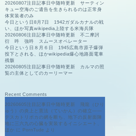
20260807注目記事日中随時更新 サーティン
キュー空海のご遺告を生きられるのは正常身
体実装者のみ
今日という日8月7日 1942ガダルカナルの戦
い、ほか写真wikipedia上陸する米海兵隊
20260806注目記事日中随時更新 不二摩訶
衍 吽 強吽 スムースオペレーター
今日という日８月６日 1945広島市原子爆弾
投下とされる、ほかwikipedia爆心地路面電車
残骸
20260805注目記事日中随時更新 カルマの照
覧の主体としてのカーリーマー
Recent Comments
20260605注目記事日中随時更新 飛龍（ひり
ゅう）の炎上と憲法（ていかん）の確立――
テスカトリポカの網を断ち、地下の反射面陣
地に三六九の心臓を実装するイニシエート、
ほか
に
PornTude
より