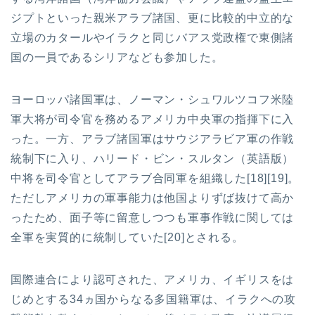
ジプトといった親米アラブ諸国、更に比較的中立的な
立場のカタールやイラクと同じバアス党政権で東側諸
国の一員であるシリアなども参加した。
ヨーロッパ諸国軍は、ノーマン・シュワルツコフ米陸
軍大将が司令官を務めるアメリカ中央軍の指揮下に入
った。一方、アラブ諸国軍はサウジアラビア軍の作戦
統制下に入り、ハリード・ビン・スルタン（英語版）
中将を司令官としてアラブ合同軍を組織した[18][19]。
ただしアメリカの軍事能力は他国よりずば抜けて高か
ったため、面子等に留意しつつも軍事作戦に関しては
全軍を実質的に統制していた[20]とされる。
国際連合により認可された、アメリカ、イギリスをは
じめとする34ヵ国からなる多国籍軍は、イラクへの攻