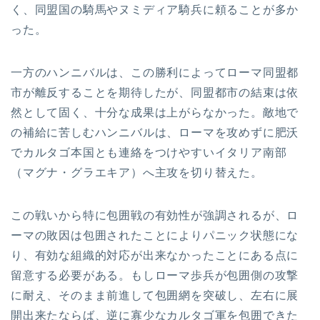
く、同盟国の騎馬やヌミディア騎兵に頼ることが多か
った。
一方のハンニバルは、この勝利によってローマ同盟都
市が離反することを期待したが、同盟都市の結束は依
然として固く、十分な成果は上がらなかった。敵地で
の補給に苦しむハンニバルは、ローマを攻めずに肥沃
でカルタゴ本国とも連絡をつけやすいイタリア南部
（マグナ・グラエキア）へ主攻を切り替えた。
この戦いから特に包囲戦の有効性が強調されるが、ロ
ーマの敗因は包囲されたことによりパニック状態にな
り、有効な組織的対応が出来なかったことにある点に
留意する必要がある。もしローマ歩兵が包囲側の攻撃
に耐え、そのまま前進して包囲網を突破し、左右に展
開出来たならば、逆に寡少なカルタゴ軍を包囲できた