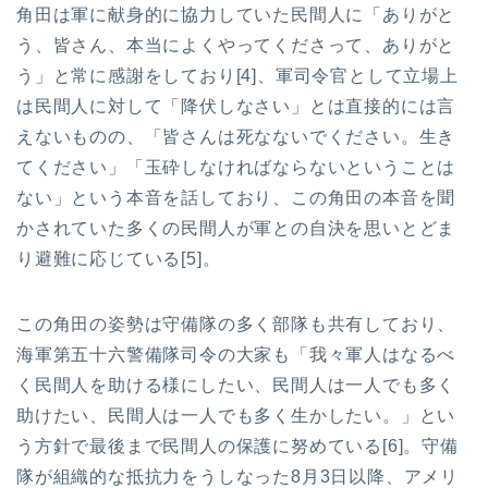
角田は軍に献身的に協力していた民間人に「ありがと
う、皆さん、本当によくやってくださって、ありがと
う」と常に感謝をしており[4]、軍司令官として立場上
は民間人に対して「降伏しなさい」とは直接的には言
えないものの、「皆さんは死なないでください。生き
てください」「玉砕しなければならないということは
ない」という本音を話しており、この角田の本音を聞
かされていた多くの民間人が軍との自決を思いとどま
り避難に応じている[5]。
この角田の姿勢は守備隊の多く部隊も共有しており、
海軍第五十六警備隊司令の大家も「我々軍人はなるべ
く民間人を助ける様にしたい、民間人は一人でも多く
助けたい、民間人は一人でも多く生かしたい。」とい
う方針で最後まで民間人の保護に努めている[6]。守備
隊が組織的な抵抗力をうしなった8月3日以降、アメリ