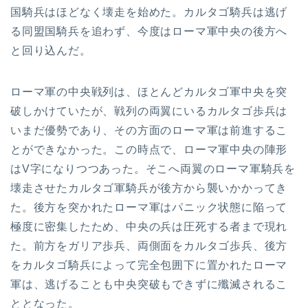
国騎兵はほどなく壊走を始めた。カルタゴ騎兵は逃げ
る同盟国騎兵を追わず、今度はローマ軍中央の後方へ
と回り込んだ。
ローマ軍の中央戦列は、ほとんどカルタゴ軍中央を突
破しかけていたが、戦列の両翼にいるカルタゴ歩兵は
いまだ優勢であり、その方面のローマ軍は前進するこ
とができなかった。この時点で、ローマ軍中央の陣形
はV字になりつつあった。そこへ両翼のローマ軍騎兵を
壊走させたカルタゴ軍騎兵が後方から襲いかかってき
た。後方を突かれたローマ軍はパニック状態に陥って
極度に密集したため、中央の兵は圧死する者まで現れ
た。前方をガリア歩兵、両側面をカルタゴ歩兵、後方
をカルタゴ騎兵によって完全包囲下に置かれたローマ
軍は、逃げることも中央突破もできずに殲滅されるこ
ととなった。