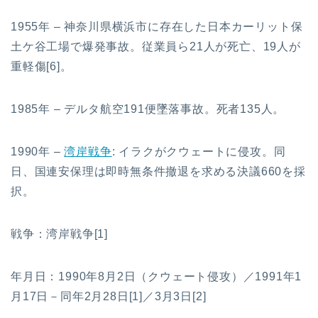
1955年 – 神奈川県横浜市に存在した日本カーリット保
土ケ谷工場で爆発事故。従業員ら21人が死亡、19人が
重軽傷[6]。
1985年 – デルタ航空191便墜落事故。死者135人。
1990年 –
湾岸戦争
: イラクがクウェートに侵攻。同
日、国連安保理は即時無条件撤退を求める決議660を採
択。
戦争：湾岸戦争[1]
年月日：1990年8月2日（クウェート侵攻）／1991年1
月17日－同年2月28日[1]／3月3日[2]