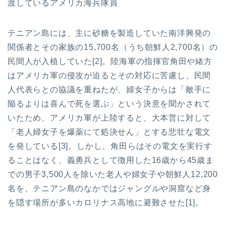
渡しているアメリカ海兵隊員
テニアン島には、主に砂糖を製造していた南洋興発の
関係者とその家族の15,700名（うち朝鮮人2,700名）の
民間人が入植していた[2]。陸海軍の指揮官角田や緒方
はアメリカ軍の侵攻が迫るとその対応に苦慮し、民間
人代表らとの協議を重ねたが、婦女子からは「敵手に
陥るよりは喜んで死を選ぶ」という決意を聞かされて
いたため、アメリカ軍が上陸すると、大本営に対して
「老人婦女子を爆薬にて処決せん」とする悲壮な電文
を発している[3]。しかし、角田らはその電文を実行す
ることはなく、義勇兵として徴用した16歳から45歳ま
での男子3,500人を除いた老人や婦女子や朝鮮人12,200
名を、テニアン島のなかではジャングルや洞窟など身
を隠す場所が多いカロリナス高地に避難させた[1]。