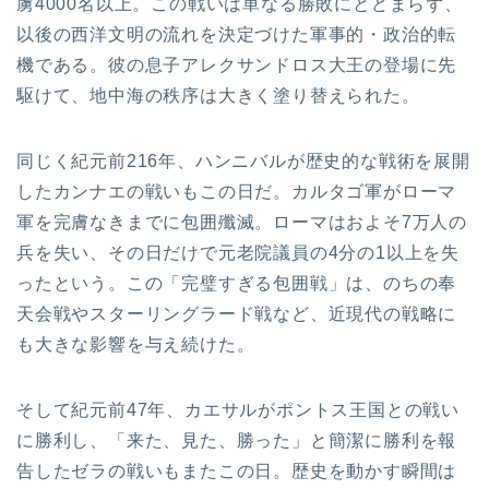
虜4000名以上。この戦いは単なる勝敗にとどまらず、
以後の西洋文明の流れを決定づけた軍事的・政治的転
機である。彼の息子アレクサンドロス大王の登場に先
駆けて、地中海の秩序は大きく塗り替えられた。
同じく紀元前216年、ハンニバルが歴史的な戦術を展開
したカンナエの戦いもこの日だ。カルタゴ軍がローマ
軍を完膚なきまでに包囲殲滅。ローマはおよそ7万人の
兵を失い、その日だけで元老院議員の4分の1以上を失
ったという。この「完璧すぎる包囲戦」は、のちの奉
天会戦やスターリングラード戦など、近現代の戦略に
も大きな影響を与え続けた。
そして紀元前47年、カエサルがポントス王国との戦い
に勝利し、「来た、見た、勝った」と簡潔に勝利を報
告したゼラの戦いもまたこの日。歴史を動かす瞬間は