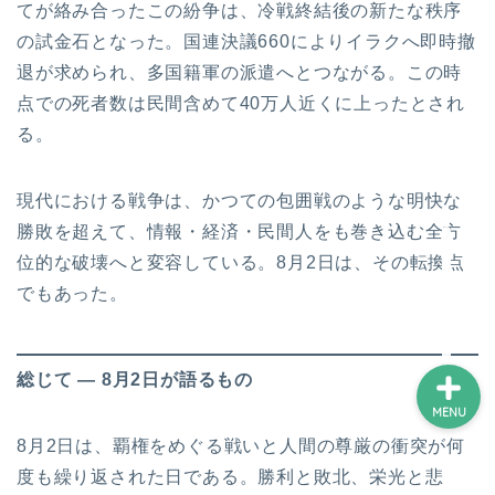
てが絡み合ったこの紛争は、冷戦終結後の新たな秩序
の試金石となった。国連決議660によりイラクへ即時撤
退が求められ、多国籍軍の派遣へとつながる。この時
ホーム
点での死者数は民間含めて40万人近くに上ったとされ
る。
プロフィール
サービス
現代における戦争は、かつての包囲戦のような明快な
勝敗を超えて、情報・経済・民間人をも巻き込む全方
ランキング
位的な破壊へと変容している。8月2日は、その転換点
でもあった。
総じて ― 8月2日が語るもの
MENU
8月2日は、覇権をめぐる戦いと人間の尊厳の衝突が何
度も繰り返された日である。勝利と敗北、栄光と悲