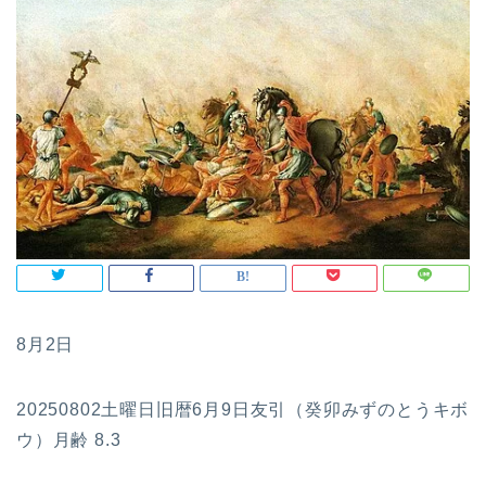
8月2日
20250802土曜日旧暦6月9日友引（癸卯みずのとうキボ
ウ）月齢 8.3