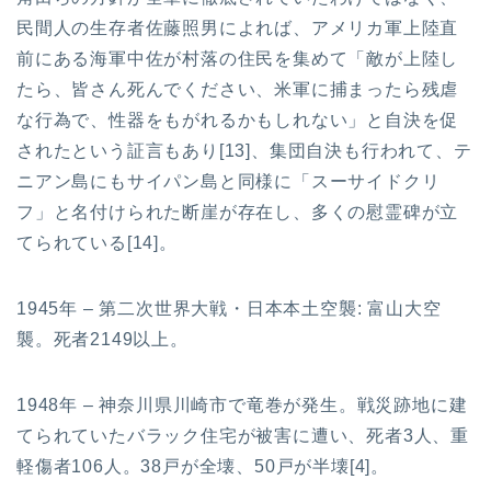
民間人の生存者佐藤照男によれば、アメリカ軍上陸直
前にある海軍中佐が村落の住民を集めて「敵が上陸し
たら、皆さん死んでください、米軍に捕まったら残虐
な行為で、性器をもがれるかもしれない」と自決を促
されたという証言もあり[13]、集団自決も行われて、テ
ニアン島にもサイパン島と同様に「スーサイドクリ
フ」と名付けられた断崖が存在し、多くの慰霊碑が立
てられている[14]。
1945年 – 第二次世界大戦・日本本土空襲: 富山大空
襲。死者2149以上。
1948年 – 神奈川県川崎市で竜巻が発生。戦災跡地に建
てられていたバラック住宅が被害に遭い、死者3人、重
軽傷者106人。38戸が全壊、50戸が半壊[4]。