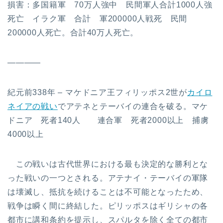
損害：多国籍軍 70万人強中 民間軍人合計1000人強
死亡 イラク軍 合計 軍200000人戦死 民間
200000人死亡。合計40万人死亡。
————
紀元前338年 – マケドニア王フィリッポス2世が
カイロ
ネイアの戦い
でアテネとテーバイの連合を破る。マケ
ドニア 死者140人 連合軍 死者2000以上 捕虜
4000以上
この戦いは古代世界における最も決定的な勝利とな
った戦いの一つとされる。アテナイ・テーバイの軍隊
は壊滅し、抵抗を続けることは不可能となったため、
戦争は瞬く間に終結した。ピリッポスはギリシャの各
都市に講和条約を提示し、スパルタを除く全ての都市