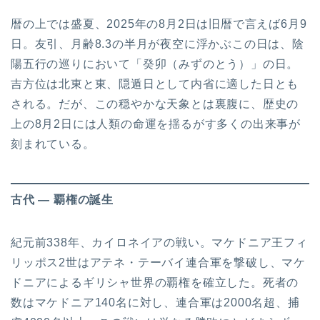
暦の上では盛夏、2025年の8月2日は旧暦で言えば6月9
日。友引、月齢8.3の半月が夜空に浮かぶこの日は、陰
陽五行の巡りにおいて「癸卯（みずのとう）」の日。
吉方位は北東と東、隠遁日として内省に適した日とも
される。だが、この穏やかな天象とは裏腹に、歴史の
上の8月2日には人類の命運を揺るがす多くの出来事が
刻まれている。
古代 ― 覇権の誕生
紀元前338年、カイロネイアの戦い。マケドニア王フィ
リッポス2世はアテネ・テーバイ連合軍を撃破し、マケ
ドニアによるギリシャ世界の覇権を確立した。死者の
数はマケドニア140名に対し、連合軍は2000名超、捕