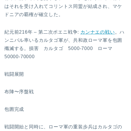
はそれを受け入れてコリントス同盟が結成され、マケ
ドニアの覇権が確立した。
紀元前216年 – 第二次ポエニ戦争:
カンナエの戦い
。ハ
ンニバル率いるカルタゴ軍が、共和政ローマ軍を包囲
殲滅する。損害 カルタゴ 5000-7000 ローマ
50000-70000
戦闘展開
布陣〜序盤戦
包囲完成
戦闘開始と同時に、ローマ軍の重装歩兵はカルタゴの