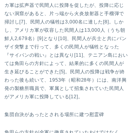
カ軍は拡声器で民間人に投降を促したが、投降に応じ
ない洞窟があると、片っ端から火炎放射器と手榴弾で
掃討し[7]、民間人の犠牲は3,000名に達した[8]。しか
し、アメリカ軍が収容した民間人は13,000人（うち朝
鮮人2,679名）[9]となり[10]、民間人が兵士と共にバン
ザイ突撃まで行って、多くの民間人が犠牲となった
『サイパンの戦い』とは異なり[11]、テニアン島におい
ては角田らの方針によって、結果的に多くの民間人が
生き延びることができた[5]。民間人の投降は戦争が終
わった後も続いて、1953年（昭和28年）には、南洋興
発の製糖所職員で、軍属として招集されていた民間人
がアメリカ軍に投降している[12]。
集団自決があったとされる場所に建つ慰霊碑
角田らの方針が全軍に徹底されていたわけではなく、