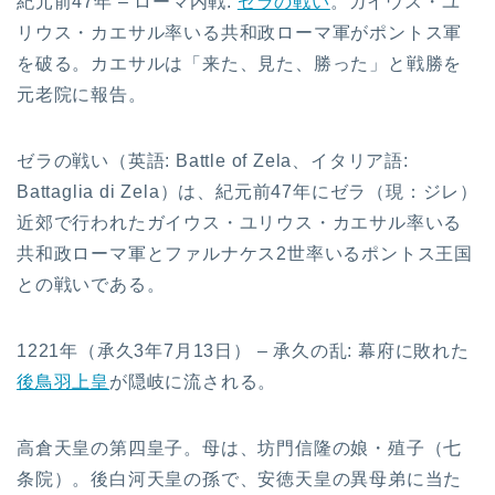
紀元前47年 – ローマ内戦:
ゼラの戦い
。ガイウス・ユ
リウス・カエサル率いる共和政ローマ軍がポントス軍
を破る。カエサルは「来た、見た、勝った」と戦勝を
元老院に報告。
ゼラの戦い（英語: Battle of Zela、イタリア語:
Battaglia di Zela）は、紀元前47年にゼラ（現：ジレ）
近郊で行われたガイウス・ユリウス・カエサル率いる
共和政ローマ軍とファルナケス2世率いるポントス王国
との戦いである。
1221年（承久3年7月13日） – 承久の乱: 幕府に敗れた
後鳥羽上皇
が隠岐に流される。
高倉天皇の第四皇子。母は、坊門信隆の娘・殖子（七
条院）。後白河天皇の孫で、安徳天皇の異母弟に当た