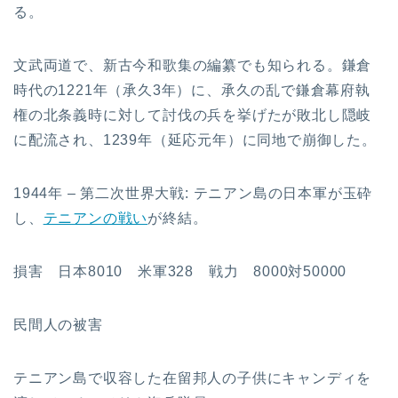
る。
文武両道で、新古今和歌集の編纂でも知られる。鎌倉
時代の1221年（承久3年）に、承久の乱で鎌倉幕府執
権の北条義時に対して討伐の兵を挙げたが敗北し隠岐
に配流され、1239年（延応元年）に同地で崩御した。
1944年 – 第二次世界大戦: テニアン島の日本軍が玉砕
し、
テニアンの戦い
が終結。
損害 日本8010 米軍328 戦力 8000対50000
民間人の被害
テニアン島で収容した在留邦人の子供にキャンディを