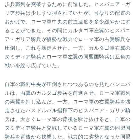
歩兵戦列を突破するために前進した。ヒスパニア・ガ
リア歩兵は少しずつ押されていたが、弓なりの配置の
おかげで、ローマ軍中央の前進速度を多少緩やかにす
ることができた。その間にカルタゴ軍左翼のヒスパニ
ア・ガリア騎兵が優勢な戦力でローマ軍の右翼騎兵を
圧倒し、これを壊走させた。一方、カルタゴ軍右翼の
ヌミディア騎兵とローマ軍左翼の同盟国騎兵は互角の
戦いを繰り広げていた。
自軍の戦列中央が圧倒されつつあるのを見たハンニバ
ルは、両翼のカルタゴ歩兵を前進させ、ローマ軍戦列
の両翼を押し込んだ。一方、ローマ軍の右翼騎兵を壊
走させたハスドルバル指揮下のヒスパニア・ガリア騎
兵は、大きくローマ軍の背後を駆け抜けると、自軍の
ヌミディア騎兵と交戦しているローマ軍左翼の同盟国
騎兵を背後から挟撃した。戦力的に劣勢となった同盟