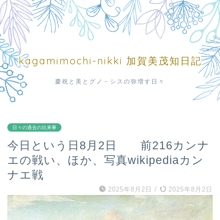
kagamimochi-nikki 加賀美茂知日記
慶祝と美とグノ－シスの弥増す日々
日々の過去の出来事
今日という日8月2日 前216カンナ
エの戦い、ほか、写真wikipediaカン
ナエ戦
2025年8月2日
/
2025年8月2日