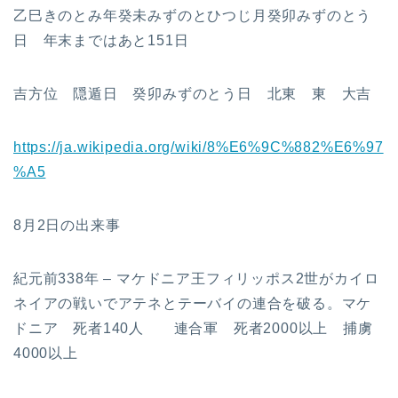
乙巳きのとみ年癸未みずのとひつじ月癸卯みずのとう
日 年末まではあと151日
吉方位 隠遁日 癸卯みずのとう日 北東 東 大吉
https://ja.wikipedia.org/wiki/8%E6%9C%882%E6%97
%A5
8月2日の出来事
紀元前338年 – マケドニア王フィリッポス2世がカイロ
ネイアの戦いでアテネとテーバイの連合を破る。マケ
ドニア 死者140人 連合軍 死者2000以上 捕虜
4000以上