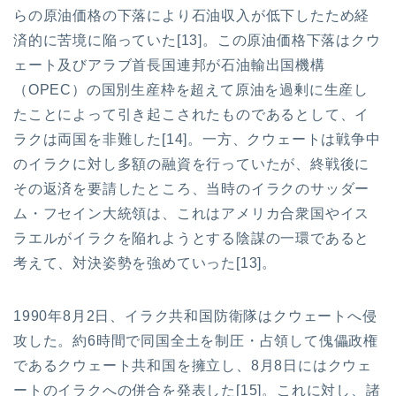
らの原油価格の下落により石油収入が低下したため経
済的に苦境に陥っていた[13]。この原油価格下落はクウ
ェート及びアラブ首長国連邦が石油輸出国機構
（OPEC）の国別生産枠を超えて原油を過剰に生産し
たことによって引き起こされたものであるとして、イ
ラクは両国を非難した[14]。一方、クウェートは戦争中
のイラクに対し多額の融資を行っていたが、終戦後に
その返済を要請したところ、当時のイラクのサッダー
ム・フセイン大統領は、これはアメリカ合衆国やイス
ラエルがイラクを陥れようとする陰謀の一環であると
考えて、対決姿勢を強めていった[13]。
1990年8月2日、イラク共和国防衛隊はクウェートへ侵
攻した。約6時間で同国全土を制圧・占領して傀儡政権
であるクウェート共和国を擁立し、8月8日にはクウェ
ートのイラクへの併合を発表した[15]。これに対し、諸