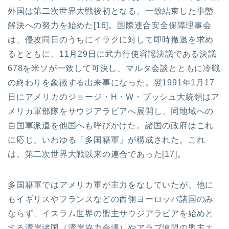
外国は第二次世界大戦後初となる、一致結束した事態
解決への努力を始めた[16]。国際連合安全保障理事会
は、侵攻同日のうちにイラクに対して即時撤退を求め
るとともに、11月29日に武力行使容認決議である決議
678を米ソが一致して可決し、マルタ会談とともに冷戦
の終わりを象徴する出来事になった。翌1991年1月17
日にアメリカのジョージ・H・W・ブッシュ大統領はア
メリカ軍部隊をサウジアラビアへ展開し、同地域への
自国軍派遣を他国へも呼びかけた。諸国の政府はこれ
に応じ、いわゆる「多国籍軍」が構成された。これ
は、第二次世界大戦以来の連合であった[17]。
多国籍軍ではアメリカ軍が主力をなしていたが、他に
もイギリスやフランスなどの西側ヨーロッパ諸国のみ
ならず、イスラム世界の盟主サウジアラビアを始めと
する湾岸諸国（湾岸協力会議）やアラブ連盟の盟主エ