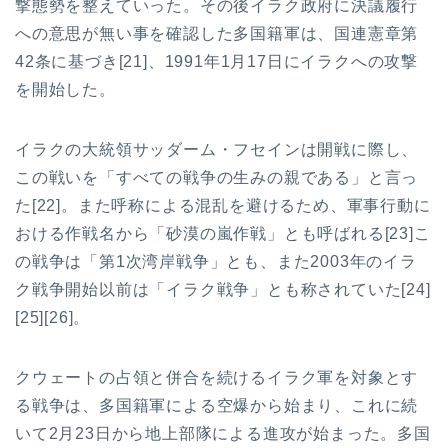
撃態勢を整えていった。その後イラク政府に決議履行
への意思が無い事を確認した多国籍軍は、国連憲章第
42条に基づき[21]、1991年1月17日にイラクへの攻撃
を開始した。
イラクの大統領サッダーム・フセインは開戦に際し、
この戦いを「すべての戦争の生みの親である」と言っ
た[22]。また呼称による混乱を避けるため、軍事行動に
おける作戦名から「砂漠の嵐作戦」とも呼ばれる[23]こ
の戦争は「第1次湾岸戦争」とも、また2003年のイラ
ク戦争開始以前は「イラク戦争」とも称されていた[24]
[25][26]。
クウェートの占領と併合を続けるイラク軍を対象とす
る戦争は、多国籍軍による空爆から始まり、これに続
いて2月23日から地上部隊による進攻が始まった。多国