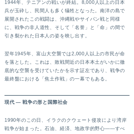
1944年、テニアンの戦いが終結。8,000人以上の日本
兵が玉砕し、民間人も多く犠牲となった。南洋の島で
展開されたこの戦闘は、沖縄戦やサイパン戦と同様
に、戦争の非人道性、そして「名誉」と「命」の間で
引き裂かれた日本人の姿を映し出す。
翌年1945年、富山大空襲では2,000人以上の市民が命
を落とした。これは、敗戦間近の日本本土がいかに徹
底的な空襲を受けていたかを示す証左であり、戦争の
最終盤における「焦土作戦」の一幕でもある。
現代 ― 戦争の形と国際社会
1990年のこの日、イラクのクウェート侵攻により湾岸
戦争が始まった。石油、経済、地政学的野心――すべ