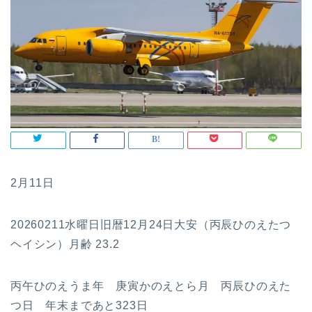
2月11日
20260211水曜日旧暦12月24日大安（丙辰ひのえたつ
ヘイシン）月齢 23.2
丙午ひのえうま年 庚寅かのえとら月 丙辰ひのえた
つ日 年末まであと323日