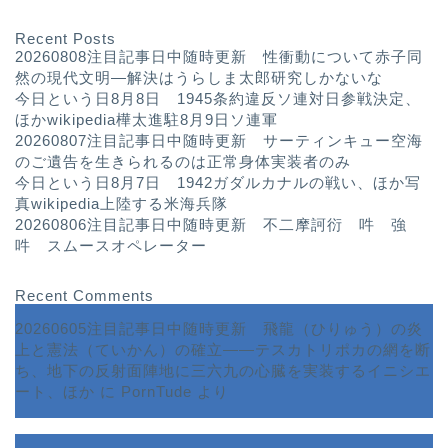
Recent Posts
20260808注目記事日中随時更新 性衝動について赤子同
然の現代文明—解決はうらしま太郎研究しかないな
今日という日8月8日 1945条約違反ソ連対日参戦決定、
ほかwikipedia樺太進駐8月9日ソ連軍
20260807注目記事日中随時更新 サーティンキュー空海
のご遺告を生きられるのは正常身体実装者のみ
今日という日8月7日 1942ガダルカナルの戦い、ほか写
真wikipedia上陸する米海兵隊
20260806注目記事日中随時更新 不二摩訶衍 吽 強
吽 スムースオペレーター
Recent Comments
20260605注目記事日中随時更新 飛龍（ひりゅう）の炎
上と憲法（ていかん）の確立――テスカトリポカの網を断
ち、地下の反射面陣地に三六九の心臓を実装するイニシエ
ート、ほか
に
PornTude
より