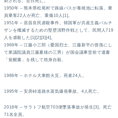
刺される。翌日死亡。
1950年 – 熊本県松尾村で路線バスが養殖池に転落。乗
員乗客22人が死亡、重傷10人[1]。
1951年 – 居昌良民虐殺事件。韓国軍が共産主義パルチ
ザンを殲滅するための堅壁清野作戦として、民間人719
人を虐殺した[1][2][3][4]。
1969年 – 江藤小三郎（憂国烈士、江藤新平の曾孫にし
て衆議院議員江藤夏雄の三男）が国会議事堂前で遺書
「覚醒書」を残して焼身自殺。
1986年 – ホテル大東館火災。死者24人。
1995年 – 安房峠道路水蒸気爆発事故。4人死亡。
2018年 – サラトフ航空703便墜落事故が発生[3]。死亡
71名全員。