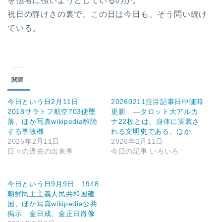
を他者に強いようとしているのか。
祝日の静けさの裏で、この日は今日も、そう問い続け
ている。
関連
今日という日2月11日
20260211注目記事日中随時
2018サラトフ航空703便墜
更新 —タロット大アルカ
落、ほか写真wikipedia離陸
ナ22枚とは、身体に実装さ
する事故機
れる文明史である、ほか
2025年2月11日
2026年2月11日
日々の過去の出来事
今日の記事 いろいろ
今日という日9月9日 1948
朝鮮民主主義人民共和国建
国、ほか写真wikipedia公共
掲示 金日成、金正日肖像