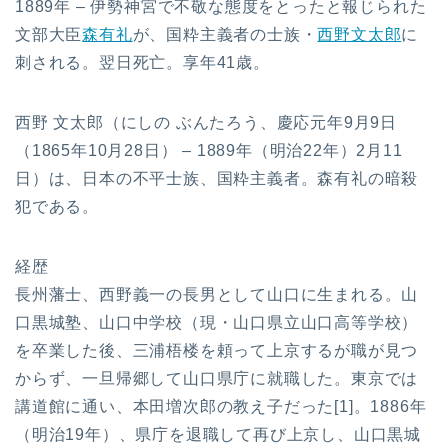
1889年 – 伊勢神宮で不敬な態度をとったと報じられた
文部大臣
森有礼
が、国粋主義者の士族・
西野文太郎
に
刺される。翌日死亡。享年41歳。
西野 文太郎（にしの ぶんたろう、慶応元年9月9日
（1865年10月28日） – 1889年（明治22年）2月11
日）は、日本の不平士族、国粋主義者。森有礼の暗殺
犯である。
経歴
長州藩士、西野義一の長男として山口に生まれる。山
口黒城塾、山口中学校（現・山口県立山口高等学校）
を卒業した後、三浦梧楼を頼って上京するが職が見つ
からず、一旦帰郷して山口県庁に就職した。東京では
講道館に通い、本田増次郎の教え子だった[1]。1886年
（明治19年）、県庁を退職して再び上京し、山口黒城