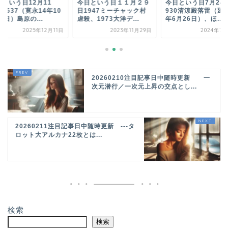
日という日12月11
今日という日１１月２９
今日という日7月2
1637（寛永14年10
日1947ミーチャック村
930清涼殿落雷（延
5日）島原の...
虐殺、1973大洋デ...
年6月26日）、ほ...
2025年12月11日
2023年11月29日
2024年7月
20260210注目記事日中随時更新 一
次元潜行／一次元上昇の交点とし...
20260211注目記事日中随時更新 ---タ
ロット大アルカナ22枚とは...
検索
検索