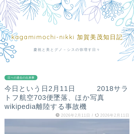
kagamimochi-nikki 加賀美茂知日記
慶祝と美とグノ－シスの弥増す日々
日々の過去の出来事
今日という日2月11日 2018サラ
トフ航空703便墜落、ほか写真
wikipedia離陸する事故機
2026年2月11日
/
2026年2月11日