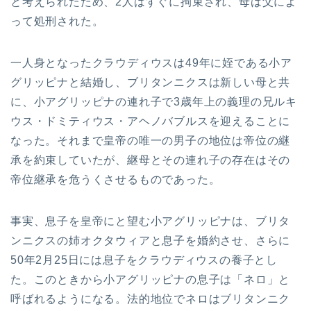
と考えられたため、2人はすぐに拘束され、母は父によ
って処刑された。
一人身となったクラウディウスは49年に姪である小ア
グリッピナと結婚し、ブリタンニクスは新しい母と共
に、小アグリッピナの連れ子で3歳年上の義理の兄ルキ
ウス・ドミティウス・アヘノバブルスを迎えることに
なった。それまで皇帝の唯一の男子の地位は帝位の継
承を約束していたが、継母とその連れ子の存在はその
帝位継承を危うくさせるものであった。
事実、息子を皇帝にと望む小アグリッピナは、ブリタ
ンニクスの姉オクタウィアと息子を婚約させ、さらに
50年2月25日には息子をクラウディウスの養子とし
た。このときから小アグリッピナの息子は「ネロ」と
呼ばれるようになる。法的地位でネロはブリタンニク