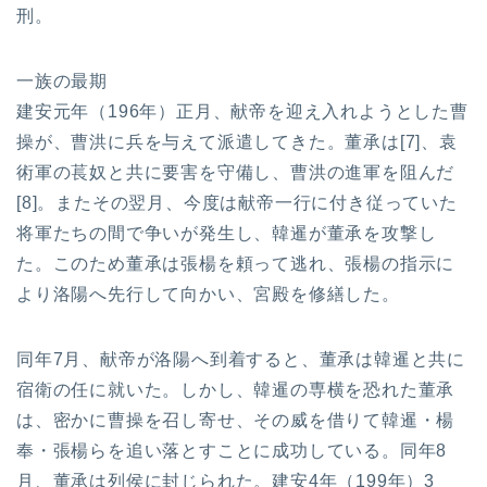
刑。
一族の最期
建安元年（196年）正月、献帝を迎え入れようとした曹
操が、曹洪に兵を与えて派遣してきた。董承は[7]、袁
術軍の萇奴と共に要害を守備し、曹洪の進軍を阻んだ
[8]。またその翌月、今度は献帝一行に付き従っていた
将軍たちの間で争いが発生し、韓暹が董承を攻撃し
た。このため董承は張楊を頼って逃れ、張楊の指示に
より洛陽へ先行して向かい、宮殿を修繕した。
同年7月、献帝が洛陽へ到着すると、董承は韓暹と共に
宿衛の任に就いた。しかし、韓暹の専横を恐れた董承
は、密かに曹操を召し寄せ、その威を借りて韓暹・楊
奉・張楊らを追い落とすことに成功している。同年8
月、董承は列侯に封じられた。建安4年（199年）3