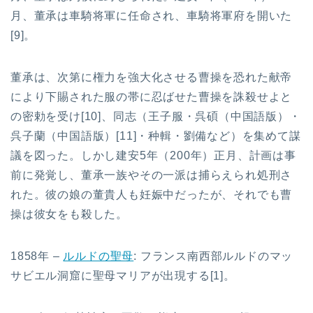
月、董承は車騎将軍に任命され、車騎将軍府を開いた
[9]。
董承は、次第に権力を強大化させる曹操を恐れた献帝
により下賜された服の帯に忍ばせた曹操を誅殺せよと
の密勅を受け[10]、同志（王子服・呉碩（中国語版）・
呉子蘭（中国語版）[11]・种輯・劉備など）を集めて謀
議を図った。しかし建安5年（200年）正月、計画は事
前に発覚し、董承一族やその一派は捕らえられ処刑さ
れた。彼の娘の董貴人も妊娠中だったが、それでも曹
操は彼女をも殺した。
1858年 –
ルルドの聖母
: フランス南西部ルルドのマッ
サビエル洞窟に聖母マリアが出現する[1]。