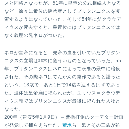
スと同格となったが、51年に皇帝の公式相続人となる
など、徐々に帝位の継承者としてブリタンニクスを凌
駕するようになっていった。そして54年に父クラウデ
ィウスが死去すると、皇帝位にはブリタンニクスでは
なく義理の兄ネロがついた。
ネロが皇帝になると、先帝の血を引いていたブリタン
ニクスの立場は非常に危ういものとなっていった。55
年、ブリタンニクスはネロによって晩餐の最中に暗殺
された。その際ネロはてんかんの発作であると語った
という。13歳で、あと1日で14歳を迎えるはずであっ
た。遺体は皇帝廟に祀られたが、ユリウス＝クラウデ
ィウス朝ではブリタンニクスが最後に祀られた人物と
なった。
200年（建安5年1月9日） – 曹操打倒のクーデター計画
が発覚して捕らえられた、
董承
ら一派とその三族が処