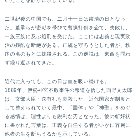
いたことを静かに示している。
二世紀後の中国でも、二月十一日は粛清の日となっ
た。董承らが密勅を帯びて曹操打倒を企て、失敗し、
一族三族に及ぶ処刑を受けた。ここには忠義と現実政
治の残酷な断絶がある。正統を守ろうとした者が、秩
序の名のもとに抹殺される。この逆説は、東西を問わ
ず繰り返されてきた。
近代に入っても、この日は血を吸い続ける。
1889年、伊勢神宮不敬事件の報道を信じた西野文太郎
は、文部大臣・森有礼を刺殺した。近代国家が制度と
して整えられていく最中、「国体」や「神聖」をめぐ
る感情は、理性よりも鋭利な刃となった。彼の斬奸状
に書かれた言葉は、正義を自任する者がいかに容易に
他者の生を断ちうるかを示している。