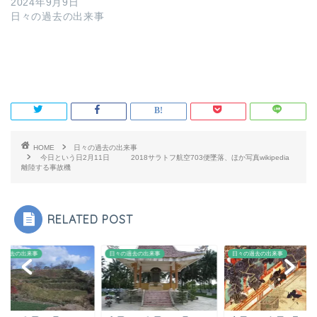
2024年9月9日
日々の過去の出来事
HOME
日々の過去の出来事
今日という日2月11日 2018サラトフ航空703便墜落、ほか写真wikipedia
離陸する事故機
RELATED POST
の過去の出来事
日々の過去の出来事
日々の過去の出来事