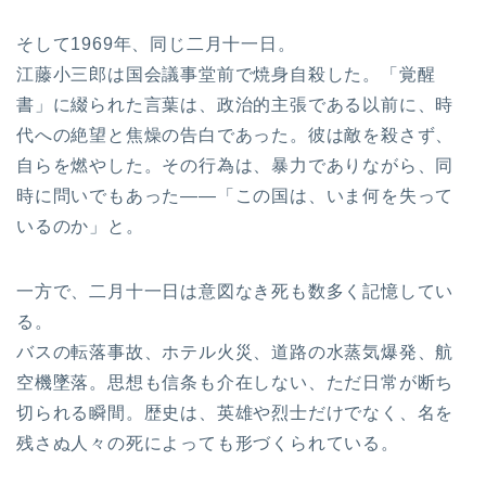
そして1969年、同じ二月十一日。
江藤小三郎は国会議事堂前で焼身自殺した。「覚醒
書」に綴られた言葉は、政治的主張である以前に、時
代への絶望と焦燥の告白であった。彼は敵を殺さず、
自らを燃やした。その行為は、暴力でありながら、同
時に問いでもあった――「この国は、いま何を失って
いるのか」と。
一方で、二月十一日は意図なき死も数多く記憶してい
る。
バスの転落事故、ホテル火災、道路の水蒸気爆発、航
空機墜落。思想も信条も介在しない、ただ日常が断ち
切られる瞬間。歴史は、英雄や烈士だけでなく、名を
残さぬ人々の死によっても形づくられている。