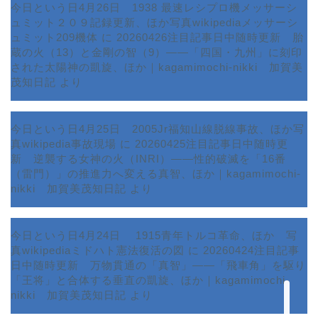
今日という日4月26日 1938 最速レシプロ機メッサーシ
ュミット２０９記録更新、ほか写真wikipediaメッサーシ
ュミット209機体
に
20260426注目記事日中随時更新 胎
蔵の火（13）と金剛の智（9）――「四国・九州」に刻印
された太陽神の凱旋、ほか｜kagamimochi-nikki 加賀美
茂知日記
より
今日という日4月25日 2005Jr福知山線脱線事故、ほか写
真wikipedia事故現場
に
20260425注目記事日中随時更
新 逆襲する女神の火（INRI）――性的破滅を「16番
ホーム
（雷門）」の推進力へ変える真智、ほか｜kagamimochi-
nikki 加賀美茂知日記
より
プロフィール
今日という日4月24日 1915青年トルコ革命、ほか 写
サービス
真wikipediaミドハト憲法復活の図
に
20260424注目記事
日中随時更新 万物貫通の「真智」――「飛車角」を駆り
ランキング
「王将」と合体する垂直の凱旋、ほか｜kagamimochi-
nikki 加賀美茂知日記
より