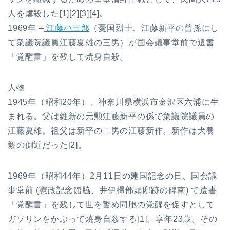
人を虐殺した[1][2][3][4]。
1969年 –
江藤小三郎
（憂国烈士、江藤新平の曾孫にし
て衆議院議員江藤夏雄の三男）が国会議事堂前で遺書
「覚醒書」を残して焼身自殺。
人物
1945年（昭和20年）、神奈川県横浜市金沢区六浦に生
まれる。父は維新の元勲江藤新平の孫で衆議院議員の
江藤夏雄。祖父は新平の二男の江藤新作。新作は犬養
毅の側近だった[2]。
1969年（昭和44年）2月11日の建国記念の日、国会議
事堂前 (憲政記念館脇、井伊掃部頭邸跡の碑南) で遺書
「覚醒書」を残して世を警め同胞の覚醒を促すとして
ガソリンをかぶって焼身自殺する[1]。享年23歳。その