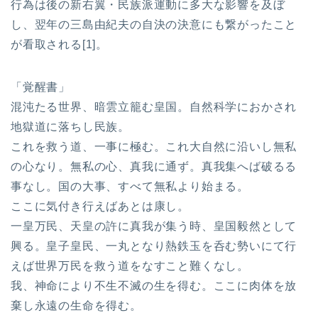
行為は後の新右翼・民族派運動に多大な影響を及ぼ
し、翌年の三島由紀夫の自決の決意にも繋がったこと
が看取される[1]。
「覚醒書」
混沌たる世界、暗雲立籠む皇国。自然科学におかされ
地獄道に落ちし民族。
これを救う道、一事に極む。これ大自然に沿いし無私
の心なり。無私の心、真我に通ず。真我集へば破るる
事なし。国の大事、すべて無私より始まる。
ここに気付き行えばあとは康し。
一皇万民、天皇の許に真我が集う時、皇国毅然として
興る。皇子皇民、一丸となり熱鉄玉を呑む勢いにて行
えば世界万民を救う道をなすこと難くなし。
我、神命により不生不滅の生を得む。ここに肉体を放
棄し永遠の生命を得む。