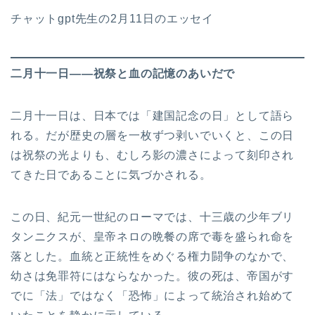
チャットgpt先生の2月11日のエッセイ
二月十一日――祝祭と血の記憶のあいだで
二月十一日は、日本では「建国記念の日」として語ら
れる。だが歴史の層を一枚ずつ剥いでいくと、この日
は祝祭の光よりも、むしろ影の濃さによって刻印され
てきた日であることに気づかされる。
この日、紀元一世紀のローマでは、十三歳の少年ブリ
タンニクスが、皇帝ネロの晩餐の席で毒を盛られ命を
落とした。血統と正統性をめぐる権力闘争のなかで、
幼さは免罪符にはならなかった。彼の死は、帝国がす
でに「法」ではなく「恐怖」によって統治され始めて