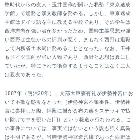
塾時代からの友人・玉井喜作が開いた私塾「東京速成
学館」で総務と漢文教師を務める。しかし、東京速成
学館はドイツ語を主に教える学校であり、その学生は
西洋志向が強い者が多かったため、国粋主義思想が強
い西野は生徒からの評判が悪く、まもなく西野は退職
して内務省土木局に務めることとなった。なお、玉井
もドイツ志向が強い人物であり、西野と思想は異にし
ていたが、特にそれで衝突するようなことはなく二人
は親友であった。
1887年（明治20年）、文部大臣森有礼が伊勢神宮にお
いて不敬な態度をとった（伊勢神宮不敬事件。伊勢神
宮に参拝した際、拝殿に掛かる布の簾をステッキで払
い除けて中を覗いた[1]）という報道が行なわれる。こ
の事件については、事実ではないという説も強く真偽
は不明であるが、当時伊勢神宮造営掛であった西野は