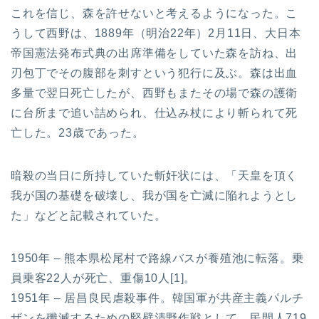
これを信じ、森を許せないと考えるようになった。こ
うして西野は、1889年（明治22年）2月11日、大日本
帝国憲法発布式典の出席準備をしていた森を訪ね、出
刃包丁でその腹部を刺すという犯行に及ぶ。森は出血
多量で翌日死亡したが、西野もまたその場で森の護衛
に台所まで追い詰められ、仕込み杖により斬られて死
亡した。23歳であった。
暗殺の当日に所持していた斬奸状には、「天皇を頂く
我が国の基礎を破壊し、我が国を亡滅に陥れようとし
た」などと記載されていた。
1950年 – 熊本県松尾村で路線バスが養殖池に転落。乗
員乗客22人が死亡、重傷10人[1]。
1951年 – 居昌良民虐殺事件。韓国軍が共産主義パルチ
ザンを殲滅するための堅壁清野作戦として、民間人719