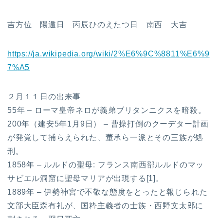
吉方位 陽遁日 丙辰ひのえたつ日 南西 大吉
https://ja.wikipedia.org/wiki/2%E6%9C%8811%E6%9
7%A5
２月１１日の出来事
55年 – ローマ皇帝ネロが義弟ブリタンニクスを暗殺。
200年（建安5年1月9日） – 曹操打倒のクーデター計画
が発覚して捕らえられた、董承ら一派とその三族が処
刑。
1858年 – ルルドの聖母: フランス南西部ルルドのマッ
サビエル洞窟に聖母マリアが出現する[1]。
1889年 – 伊勢神宮で不敬な態度をとったと報じられた
文部大臣森有礼が、国粋主義者の士族・西野文太郎に