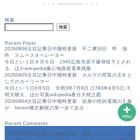
検索
ホーム
検索
プロフィール
Recent Posts
20260806注目記事日中随時更新 不二摩訶衍 吽 強
吽 スムースオペレーター
サービス
今日という日８月６日 1945広島市原子爆弾投下とされ
る、ほかwikipedia爆心地路面電車残骸
ランキング
20260805注目記事日中随時更新 カルマの照覧の主体と
してのカーリーマー
今日という日8月5日 天明3年7月8日 (1783年8月5日)天
明大噴火、ほか写真wikipedia夜分大焼之図
20260804注目記事日中随時更新 自身の性的退廃の克服
が herem構文解呪の第一歩である
MENU
Recent Comments
20260605注目記事日中随時更新 飛龍（ひりゅう）の炎