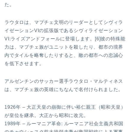
た。
ラウタロは、マプチェ文明のリーダーとしてシヴィラ
イゼーションVIの拡張版であるシヴィライゼーション
VI:ライズアンドフォールに登場します。[6]彼の特殊能
力は、マプチェ族がユニットを殺したり、都市の境界
内でタイルを略奪したりすると、敵の都市への忠誠心
を低下させます。
アルゼンチンのサッカー選手ラウタロ・マルティネス
は、マプチェ族の英雄にちなんで名付けられました。
1926年 – 大正天皇の崩御に伴い裕仁親王（昭和天皇）
が皇位を継承。大正から昭和に改元。
1989年 – ルーマニア革命: ルーマニア社会主義共和国
のチャウシェスク前大統領夫妻が救国戦線による軍事