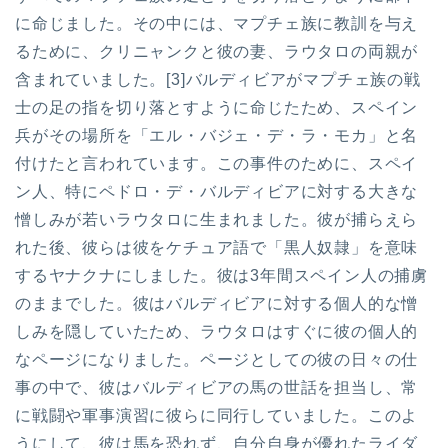
に命じました。その中には、マプチェ族に教訓を与え
るために、クリニャンクと彼の妻、ラウタロの両親が
含まれていました。[3]バルディビアがマプチェ族の戦
士の足の指を切り落とすように命じたため、スペイン
兵がその場所を「エル・バジェ・デ・ラ・モカ」と名
付けたと言われています。この事件のために、スペイ
ン人、特にペドロ・デ・バルディビアに対する大きな
憎しみが若いラウタロに生まれました。彼が捕らえら
れた後、彼らは彼をケチュア語で「黒人奴隷」を意味
するヤナクナにしました。彼は3年間スペイン人の捕虜
のままでした。彼はバルディビアに対する個人的な憎
しみを隠していたため、ラウタロはすぐに彼の個人的
なページになりました。ページとしての彼の日々の仕
事の中で、彼はバルディビアの馬の世話を担当し、常
に戦闘や軍事演習に彼らに同行していました。このよ
うにして、彼は馬を恐れず、自分自身が優れたライダ