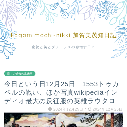
kagamimochi-nikki 加賀美茂知日記
慶祝と美とグノ－シスの弥増す日々
日々の過去の出来事
今日という日12月25日 1553トゥカ
ペルの戦い、ほか写真wikipediaイン
ディオ最大の反征服の英雄ラウタロ
2024年12月25日
/
2024年12月25日