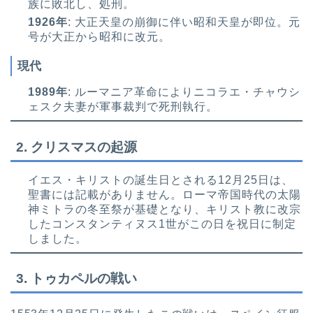
族に敗北し、処刑。
1926年
: 大正天皇の崩御に伴い昭和天皇が即位。元
号が大正から昭和に改元。
現代
1989年
: ルーマニア革命によりニコラエ・チャウシ
ェスク夫妻が軍事裁判で死刑執行。
2.
クリスマスの起源
イエス・キリストの誕生日とされる12月25日は、
聖書には記載がありません。ローマ帝国時代の太陽
神ミトラの冬至祭が基礎となり、キリスト教に改宗
したコンスタンティヌス1世がこの日を祝日に制定
しました。
3.
トゥカペルの戦い