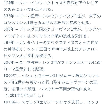
274年 – ソル・インウィクトゥスの寺院がアウレリア
ヌス帝によって献上される。
333年 – ローマ皇帝コンスタンティヌス1世が、末子の
コンスタンス1世をカエサルの称号に昇格させる。
508年 – フランク王国のクローヴィス1世が、ランスで
レミギウスによってキリスト教の洗礼を受ける。
597年 – カンタベリーのアウグスティヌスとその仲間
の労働者が、ケント王国で10000人以上のアングロ・
サクソン人に洗礼を授ける。
800年 – ローマ教皇・レオ3世がフランク王カールに西
ローマ皇帝として戴冠。
1000年 – イシュトヴァーン1世がローマ教皇シルウェ
ステル2世から授かった冠（聖イシュトヴァーンの王
冠）を用いて戴冠。ハンガリー王国が正式に成立。
（1001年1月1日とも）
1013年 – スヴェン1世がデーンロウを支配し、イング