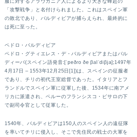
服に対するアラウカニア人によるより大きな蜂起の
「攻撃戦争」と名付けられました。これはスペイン軍
の敗北であり、バルディビアが捕らえられ、最終的に
は死に至った。
ペドロ・バルディビア
ペドロ・グティエレス・デ・バルディビアまたはバル
ディーバ(スペイン語発音:[ˈpeðɾo ðe βalˈdiβja];1497年
4月17日 – 1553年12月25日[1])は、スペインの征服者
であり、チリの初代王室総督であった。イタリアとフ
ランドルでスペイン軍に従軍した後、1534年に南アメ
リカに派遣され、ペルーのフランシスコ・ピサロの下
で副司令官として従軍した。
1540年、バルディビアは150人のスペイン人の遠征隊
を率いてチリに侵入し、そこで先住民の戦士の大軍を