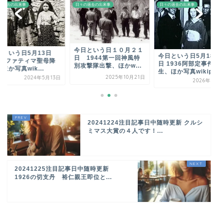
日々の過去の出来事
日々の過去の出来事
日々の過去
今日という日１０月２１
3日
今日と
今日という日5月18
日 1944第一回神風特
母降
1917
日 1936阿部定事件発
別攻撃隊出撃、ほかw...
臨、ほか写
生、ほか写真wikip...
2025年10月21日
月13日
2026年5月18日
20241224注目記事日中随時更新 クルシ
ミマス大賞の４人です！...
20241225注目記事日中随時更新
1926の切支丹 裕仁親王即位と...