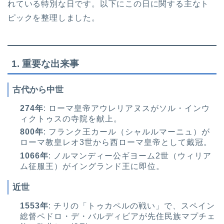
れている特別な日です。以下にこの日に関する主なト
ピックを整理しました。
1.
重要な出来事
古代から中世
274年
: ローマ皇帝アウレリアヌスがソル・インウ
ィクトゥスの寺院を献上。
800年
: フランク王カール（シャルルマーニュ）が
ローマ教皇レオ3世から西ローマ皇帝として戴冠。
1066年
: ノルマンディー公ギヨーム2世（ウィリア
ム征服王）がイングランド王に即位。
近世
1553年
: チリの「トゥカペルの戦い」で、スペイン
総督ペドロ・デ・バルディビアが先住民族マプチェ