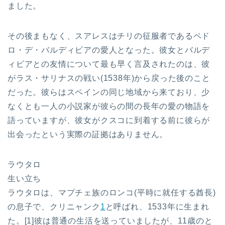
ました。
その後まもなく、スアレスはチリの征服者であるペド
ロ・デ・バルディビアの愛人となった。彼女とバルデ
ィビアとの友情について最も早く言及されたのは、彼
がラス・サリナスの戦い(1538年)から戻った後のこと
だった。彼らはスペインの同じ地域から来ており、少
なくとも一人の小説家が彼らの間の長年の愛の物語を
語っていますが、彼女がクスコに到着する前に彼らが
出会ったという実際の証拠はありません。
ラウタロ
生い立ち
ラウタロは、マプチェ族のロンコ(平時に就任する酋長)
の息子で、クリニャンク
1
と呼ばれ、1533年に生まれ
た。[1]彼は普通の生活を送っていましたが、11歳のと