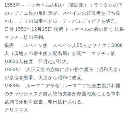
1553年 – トゥカペルの戦い（英語版）：ラウタロの下
のマプチェ族の反乱軍が、スペインの征服者を打ち負
かし、チリの知事ペドロ・デ・バルディビアを処刑。
日付 1553年12月25日 場所 トゥカペルの砦の近く 結果
マプチェ族の勝利.
損害 ：スペイン側 スペイン人55人とヤナクナ5000
人（現地人の宗主側支配階層）が死亡 マプチェ族
10000人程度 不明だが甚大。
1926年 – 大正天皇の崩御に伴い裕仁親王（昭和天皇）
が皇位を継承。大正から昭和に改元。
1989年 – ルーマニア革命: ルーマニア社会主義共和国
のチャウシェスク前大統領夫妻が救国戦線による軍事
裁判で死刑を宣告。即日執行される。
クリスマス