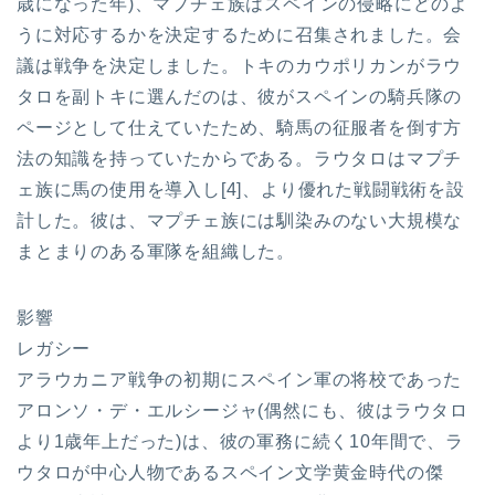
歳になった年)、マプチェ族はスペインの侵略にどのよ
うに対応するかを決定するために召集されました。会
議は戦争を決定しました。トキのカウポリカンがラウ
タロを副トキに選んだのは、彼がスペインの騎兵隊の
ページとして仕えていたため、騎馬の征服者を倒す方
法の知識を持っていたからである。ラウタロはマプチ
ェ族に馬の使用を導入し[4]、より優れた戦闘戦術を設
計した。彼は、マプチェ族には馴染みのない大規模な
まとまりのある軍隊を組織した。
影響
レガシー
アラウカニア戦争の初期にスペイン軍の将校であった
アロンソ・デ・エルシージャ(偶然にも、彼はラウタロ
より1歳年上だった)は、彼の軍務に続く10年間で、ラ
ウタロが中心人物であるスペイン文学黄金時代の傑