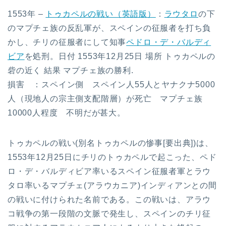
1553年 –
トゥカペルの戦い（英語版）
：
ラウタロ
の下
のマプチェ族の反乱軍が、スペインの征服者を打ち負
かし、チリの征服者にして知事
ペドロ・デ・バルディ
ビア
を処刑。日付 1553年12月25日 場所 トゥカペルの
砦の近く 結果 マプチェ族の勝利.
損害 ：スペイン側 スペイン人55人とヤナクナ5000
人（現地人の宗主側支配階層）が死亡 マプチェ族
10000人程度 不明だが甚大。
トゥカペルの戦い(別名トゥカペルの惨事[要出典])は、
1553年12月25日にチリのトゥカペルで起こった、ペド
ロ・デ・バルディビア率いるスペイン征服者軍とラウ
タロ率いるマプチェ(アラウカニア)インディアンとの間
の戦いに付けられた名前である。この戦いは、アラウ
コ戦争の第一段階の文脈で発生し、スペインのチリ征