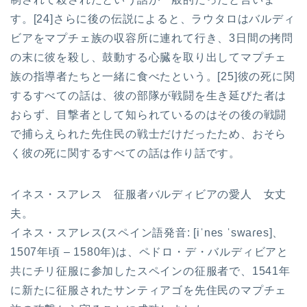
す。[24]さらに後の伝説によると、ラウタロはバルディ
ビアをマプチェ族の収容所に連れて行き、3日間の拷問
の末に彼を殺し、鼓動する心臓を取り出してマプチェ
族の指導者たちと一緒に食べたという。[25]彼の死に関
するすべての話は、彼の部隊が戦闘を生き延びた者は
おらず、目撃者として知られているのはその後の戦闘
で捕らえられた先住民の戦士だけだったため、おそら
く彼の死に関するすべての話は作り話です。
イネス・スアレス 征服者バルディビアの愛人 女丈
夫。
イネス・スアレス(スペイン語発音: [iˈnes ˈswaɾes]、
1507年頃 – 1580年)は、ペドロ・デ・バルディビアと
共にチリ征服に参加したスペインの征服者で、1541年
に新たに征服されたサンティアゴを先住民のマプチェ