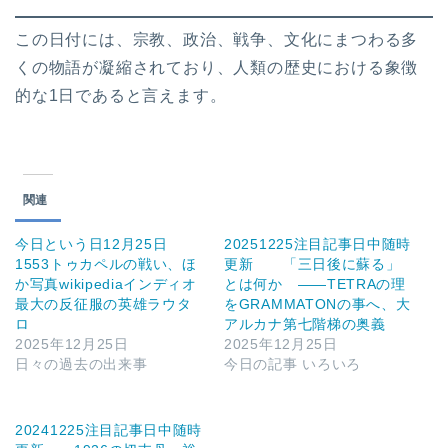
この日付には、宗教、政治、戦争、文化にまつわる多
くの物語が凝縮されており、人類の歴史における象徴
的な1日であると言えます。
関連
今日という日12月25日
20251225注目記事日中随時
1553トゥカペルの戦い、ほ
更新 「三日後に蘇る」
か写真wikipediaインディオ
とは何か ――TETRAの理
最大の反征服の英雄ラウタ
をGRAMMATONの事へ、大
ロ
アルカナ第七階梯の奥義
2025年12月25日
2025年12月25日
日々の過去の出来事
今日の記事 いろいろ
20241225注目記事日中随時