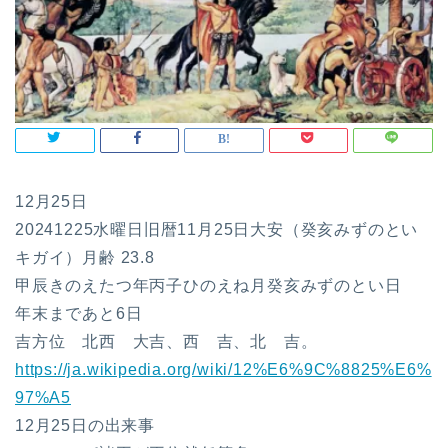
12月25日
20241225水曜日旧暦11月25日大安（癸亥みずのとい
キガイ）月齢 23.8
甲辰きのえたつ年丙子ひのえね月癸亥みずのとい日
年末まであと6日
吉方位 北西 大吉、西 吉、北 吉。
https://ja.wikipedia.org/wiki/12%E6%9C%8825%E6%
97%A5
12月25日の出来事