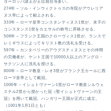
ヨーロッパ諸王が王位就任等多い。
274年 – ソル・インウィクトゥスの寺院がアウレリア
ヌス帝によって献上される。
333年 – ローマ皇帝コンスタンティヌス1世が、末子の
コンスタンス1世をカエサルの称号に昇格させる。
508年 – フランク王国のクローヴィス1世が、ランスで
レミギウスによってキリスト教の洗礼を受ける。
597年 – カンタベリーのアウグスティヌスとその仲間
の労働者が、ケント王国で10000人以上のアングロ・
サクソン人に洗礼を授ける。
800年 – ローマ教皇・レオ3世がフランク王カールに西
ローマ皇帝として戴冠。
1000年 – イシュトヴァーン1世がローマ教皇シルウェ
ステル2世から授かった冠（聖イシュトヴァーンの王
冠）を用いて戴冠。ハンガリー王国が正式に成立。
（1001年1月1日とも）