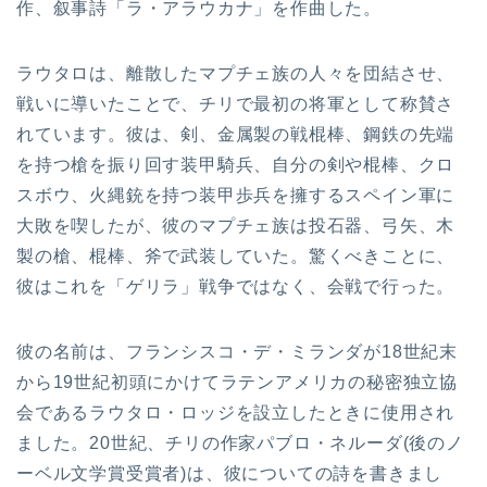
作、叙事詩「ラ・アラウカナ」を作曲した。
ラウタロは、離散したマプチェ族の人々を団結させ、
戦いに導いたことで、チリで最初の将軍として称賛さ
れています。彼は、剣、金属製の戦棍棒、鋼鉄の先端
を持つ槍を振り回す装甲騎兵、自分の剣や棍棒、クロ
スボウ、火縄銃を持つ装甲歩兵を擁するスペイン軍に
大敗を喫したが、彼のマプチェ族は投石器、弓矢、木
製の槍、棍棒、斧で武装していた。驚くべきことに、
彼はこれを「ゲリラ」戦争ではなく、会戦で行った。
彼の名前は、フランシスコ・デ・ミランダが18世紀末
から19世紀初頭にかけてラテンアメリカの秘密独立協
会であるラウタロ・ロッジを設立したときに使用され
ました。20世紀、チリの作家パブロ・ネルーダ(後のノ
ーベル文学賞受賞者)は、彼についての詩を書きまし