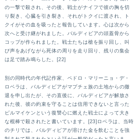
の一撃で殺され、その後、戦士がナイフで彼の胸を切
り裂き、心臓を引き裂き、それがトクイに渡され、ト
クイがその血を吸ったと報告しています。心は次から
次へと受け継がれました。バルディビアの頭蓋骨から
コップが作られました。戦士たちは槍を振り回し、叫
び声をあげながら死体の周りを走り回り、残りの集会
は足で踏み鳴らした。[22]
別の同時代の年代記作家、ペドロ・マリーニョ・デ・
ロベラは、バルディビアがマプチェ族の土地からの撤
退を申し出たが、その直後に、バルディビアが解放さ
れた後、彼の約束を守ることは信用できないと言った
ピルマイケンという復讐心に燃えた戦士によって大き
な棍棒で殺されたと書いています。[23]ロベラは、当時
のチリでは、バルディビアが溶けた金を飲むことを強
制されて殺されたという話が一般的だったと言いま