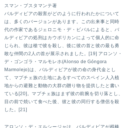
スマン・ブスタマンテ著
バルディビアの殺害がどのように行われたかについて
は、多くのバージョンがあります。この出来事と同時
代の作家であるジェロニモ・デ・ビバルによると、バ
ルディビアの処刑はカウポリカンによって個人的に命
じられ、彼は槍で彼を殺し、後に彼の首と彼の最も勇
敢な仲間の2人の首が展示されました。[19] アロンソ・
デ・ゴンゴラ・マルモレホ(Alonso de Góngora
Marmolejo)は、バルディビアが彼の命の身代金とし
て、マプチェ族の土地にあるすべてのスペイン人入植
地からの避難と動物の大群の贈り物を提供したと書い
ている[20]。マプチェ族はまず彼の前腕を切り落とし、
目の前で焼いて食べた後、彼と彼の同行する僧侶を殺
した。[21]
アロンソ・デ・エルシージャは、バルディビアが棍棒