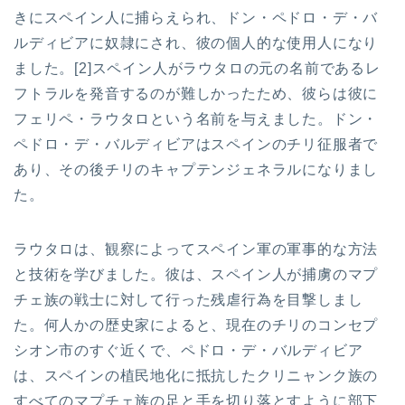
きにスペイン人に捕らえられ、ドン・ペドロ・デ・バ
ルディビアに奴隷にされ、彼の個人的な使用人になり
ました。[2]スペイン人がラウタロの元の名前であるレ
フトラルを発音するのが難しかったため、彼らは彼に
フェリペ・ラウタロという名前を与えました。ドン・
ペドロ・デ・バルディビアはスペインのチリ征服者で
あり、その後チリのキャプテンジェネラルになりまし
た。
ラウタロは、観察によってスペイン軍の軍事的な方法
と技術を学びました。彼は、スペイン人が捕虜のマプ
チェ族の戦士に対して行った残虐行為を目撃しまし
た。何人かの歴史家によると、現在のチリのコンセプ
シオン市のすぐ近くで、ペドロ・デ・バルディビア
は、スペインの植民地化に抵抗したクリニャンク族の
すべてのマプチェ族の足と手を切り落とすように部下