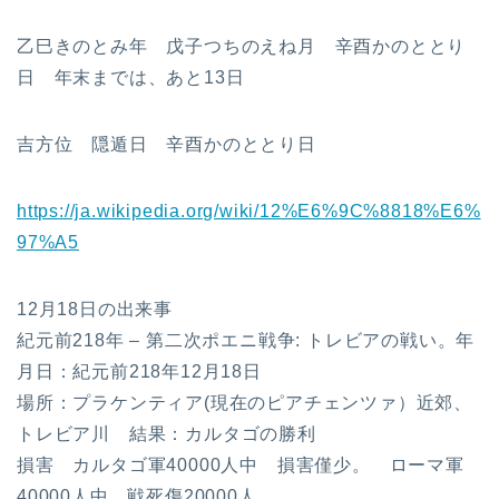
乙巳きのとみ年 戊子つちのえね月 辛酉かのととり
日 年末までは、あと13日
吉方位 隠遁日 辛酉かのととり日
https://ja.wikipedia.org/wiki/12%E6%9C%8818%E6%
97%A5
12月18日の出来事
紀元前218年 – 第二次ポエニ戦争: トレビアの戦い。年
月日：紀元前218年12月18日
場所：プラケンティア(現在のピアチェンツァ）近郊、
トレビア川 結果：カルタゴの勝利
損害 カルタゴ軍40000人中 損害僅少。 ローマ軍
40000人中 戦死傷20000人。