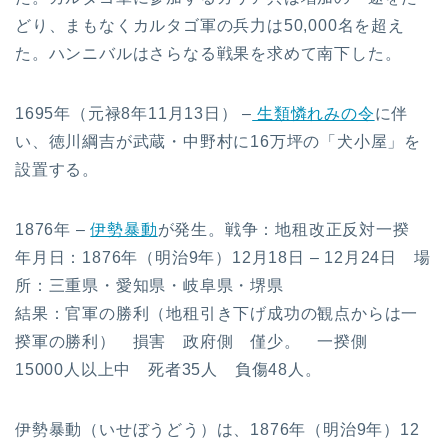
どり、まもなくカルタゴ軍の兵力は50,000名を超え
た。ハンニバルはさらなる戦果を求めて南下した。
1695年（元禄8年11月13日） –
生類憐れみの令
に伴
い、徳川綱吉が武蔵・中野村に16万坪の「犬小屋」を
設置する。
1876年 –
伊勢暴動
が発生。戦争：地租改正反対一揆
年月日：1876年（明治9年）12月18日 – 12月24日 場
所：三重県・愛知県・岐阜県・堺県
結果：官軍の勝利（地租引き下げ成功の観点からは一
揆軍の勝利） 損害 政府側 僅少。 一揆側
15000人以上中 死者35人 負傷48人。
伊勢暴動（いせぼうどう）は、1876年（明治9年）12