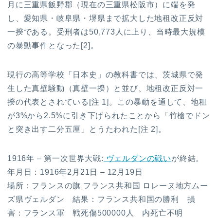
月に三重県飯野郡（現在の三重県松阪市）に端を発
し、愛知県・岐阜県・堺県まで拡大した地租改正反対
一揆である。受刑者は50,773人に上り、当時最大規模
の暴動事件となった[2]。
現行の高等学校「日本史」の教科書では、茨城県で発
生した真壁騒動（真壁一揆）と並び、地租改正反対一
揆の代表とされている[注 1]。この暴動を通して、地租
が3%から2.5%に引き下げられたことから「竹槍でドン
と突き出す二分五厘」とうたわれた[注 2]。
1916年 – 第一次世界大戦:
ヴェルダンの戦い
が終結。
年月日：1916年2月21日 – 12月19日
場所：フランスの旗 フランス共和国 ロレーヌ地方ムー
ズ県ヴェルダン 結果：フランス共和国の勝利 損
害：フランス軍 戦死傷500000人 内死亡不明