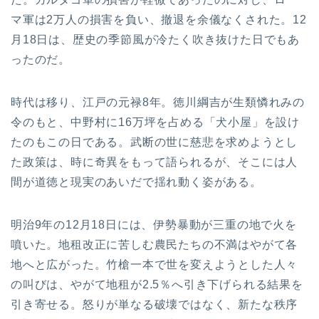
マ軍は2万人の損害を負い、撤退を余儀なくされた。12
月18日は、歴史の季節風が冷たく吹き抜けた日でもあ
ったのだ。
時代は移り、江戸の元禄8年。徳川綱吉が生類憐れみの
令のもと、中野村に16万坪を占める「犬小屋」を設け
たのもこの日である。武断の世に慈悲を求めようとし
た政策は、時に奇異をもって語られるが、そこには人
間が道徳と現実のあいだで揺れ動く姿がある。
明治9年の12月18日には、伊勢暴動が三重の地で火を
噴いた。地租改正に苦しむ農民たちの不満はやがて各
地へと広がった。竹槍一本で世を変えようとした人々
の叫びは、やがて地租が2.5％へ引き下げられる結果を
引き寄せる。怒りが単なる破壊ではなく、新たな秩序