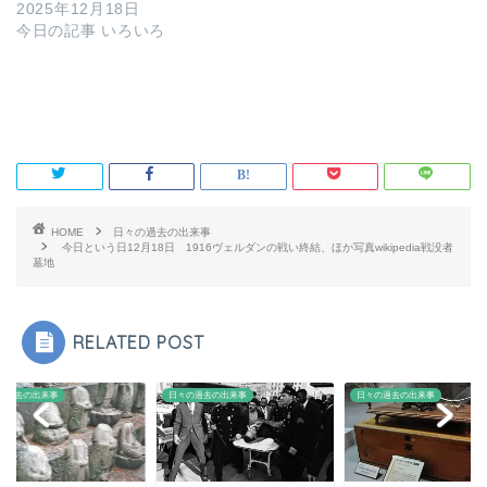
2025年12月18日
今日の記事 いろいろ
HOME
日々の過去の出来事
今日という日12月18日 1916ヴェルダンの戦い終結、ほか写真wikipedia戦没者
墓地
RELATED POST
の過去の出来事
日々の過去の出来事
日々の過去の出来事