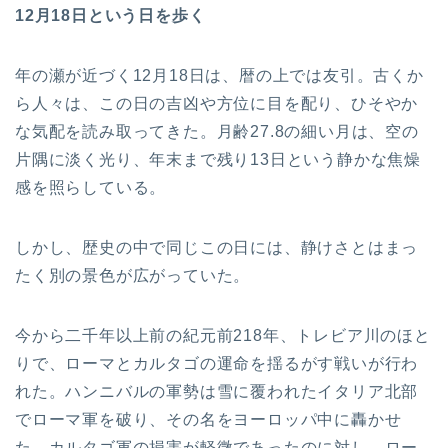
12月18日という日を歩く
年の瀬が近づく12月18日は、暦の上では友引。古くか
ら人々は、この日の吉凶や方位に目を配り、ひそやか
な気配を読み取ってきた。月齢27.8の細い月は、空の
片隅に淡く光り、年末まで残り13日という静かな焦燥
感を照らしている。
しかし、歴史の中で同じこの日には、静けさとはまっ
たく別の景色が広がっていた。
今から二千年以上前の紀元前218年、トレビア川のほと
りで、ローマとカルタゴの運命を揺るがす戦いが行わ
れた。ハンニバルの軍勢は雪に覆われたイタリア北部
でローマ軍を破り、その名をヨーロッパ中に轟かせ
た。カルタゴ軍の損害が軽微であったのに対し、ロー