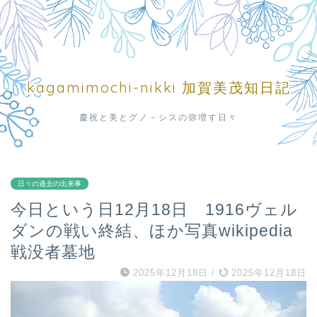
kagamimochi-nikki 加賀美茂知日記
慶祝と美とグノ－シスの弥増す日々
日々の過去の出来事
今日という日12月18日 1916ヴェル
ダンの戦い終結、ほか写真wikipedia
戦没者墓地
2025年12月18日
/
2025年12月18日