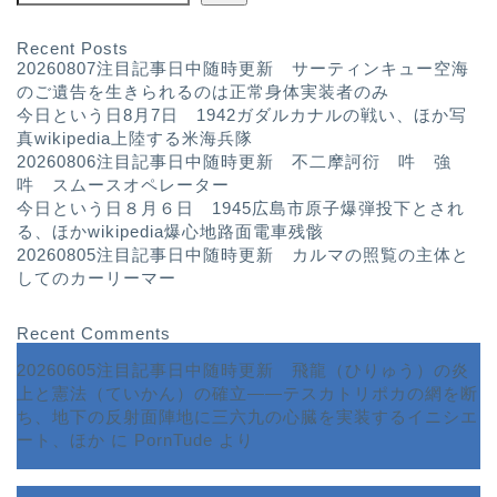
Recent Posts
20260807注目記事日中随時更新 サーティンキュー空海
のご遺告を生きられるのは正常身体実装者のみ
今日という日8月7日 1942ガダルカナルの戦い、ほか写
真wikipedia上陸する米海兵隊
20260806注目記事日中随時更新 不二摩訶衍 吽 強
吽 スムースオペレーター
今日という日８月６日 1945広島市原子爆弾投下とされ
る、ほかwikipedia爆心地路面電車残骸
20260805注目記事日中随時更新 カルマの照覧の主体と
してのカーリーマー
Recent Comments
20260605注目記事日中随時更新 飛龍（ひりゅう）の炎
上と憲法（ていかん）の確立――テスカトリポカの網を断
ち、地下の反射面陣地に三六九の心臓を実装するイニシエ
ート、ほか
に
PornTude
より