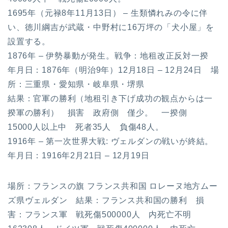
1695年（元禄8年11月13日） – 生類憐れみの令に伴
い、徳川綱吉が武蔵・中野村に16万坪の「犬小屋」を
設置する。
1876年 – 伊勢暴動が発生。戦争：地租改正反対一揆
年月日：1876年（明治9年）12月18日 – 12月24日 場
所：三重県・愛知県・岐阜県・堺県
結果：官軍の勝利（地租引き下げ成功の観点からは一
揆軍の勝利） 損害 政府側 僅少。 一揆側
15000人以上中 死者35人 負傷48人。
1916年 – 第一次世界大戦: ヴェルダンの戦いが終結。
年月日：1916年2月21日 – 12月19日
場所：フランスの旗 フランス共和国 ロレーヌ地方ムー
ズ県ヴェルダン 結果：フランス共和国の勝利 損
害：フランス軍 戦死傷500000人 内死亡不明