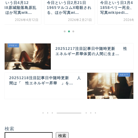
日という日4月12
今日という日2月21日
今日という日3月4
1638原城陥落島原乱
1965マルコムX暗殺され
1858ペリー死去、
、ほか写真wik...
る、ほか写真wi...
写真wikipedi...
2026年4月12日
2026年2月21日
2026年3
20251217注目記事日中随時更新 性
エネルギー昇華体質の人間に生ま...
20251218注目記事日中随時更新 人
間は「 性エネルギー昇華 」を...
検索
検索