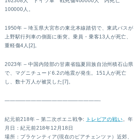
162308人 ドイツ軍 戦死傷400000人 内死亡
100000人。
1950年 – 埼玉県大宮市の東北本線踏切で、東武バスが
上野駅行列車の側面に衝突。乗員・乗客13人が死亡、
重軽傷4人[2]。
2023年 – 中国内陸部の甘粛省臨夏回族自治州積石山県
で、マグニチュード6.2の地震が発生。151人が死亡
し、数十万人が被災した[7]。
——————————————————-
紀元前218年 – 第二次ポエニ戦争:
トレビアの戦い
。年
月日：紀元前218年12月18日
場所：プラケンティア(現在のピアチェンツァ）近郊、