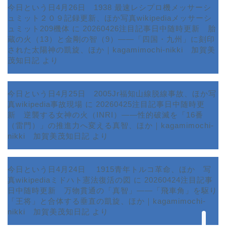
今日という日4月26日 1938 最速レシプロ機メッサーシ
ュミット２０９記録更新、ほか写真wikipediaメッサーシ
ュミット209機体
に
20260426注目記事日中随時更新 胎
蔵の火（13）と金剛の智（9）――「四国・九州」に刻印
された太陽神の凱旋、ほか｜kagamimochi-nikki 加賀美
茂知日記
より
今日という日4月25日 2005Jr福知山線脱線事故、ほか写
真wikipedia事故現場
に
20260425注目記事日中随時更
新 逆襲する女神の火（INRI）――性的破滅を「16番
ホーム
（雷門）」の推進力へ変える真智、ほか｜kagamimochi-
nikki 加賀美茂知日記
より
プロフィール
今日という日4月24日 1915青年トルコ革命、ほか 写
サービス
真wikipediaミドハト憲法復活の図
に
20260424注目記事
日中随時更新 万物貫通の「真智」――「飛車角」を駆り
ランキング
「王将」と合体する垂直の凱旋、ほか｜kagamimochi-
nikki 加賀美茂知日記
より