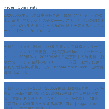
Recent Comments
20260605注目記事日中随時更新 飛龍（ひりゅう）の炎
上と憲法（ていかん）の確立――テスカトリポカの網を断
ち、地下の反射面陣地に三六九の心臓を実装するイニシエ
ート、ほか
に
PornTude
より
今日という日4月26日 1938 最速レシプロ機メッサーシ
ュミット２０９記録更新、ほか写真wikipediaメッサーシ
ュミット209機体
に
20260426注目記事日中随時更新 胎
蔵の火（13）と金剛の智（9）――「四国・九州」に刻印
された太陽神の凱旋、ほか｜kagamimochi-nikki 加賀美
茂知日記
より
今日という日4月25日 2005Jr福知山線脱線事故、ほか写
真wikipedia事故現場
に
20260425注目記事日中随時更
新 逆襲する女神の火（INRI）――性的破滅を「16番
ホーム
（雷門）」の推進力へ変える真智、ほか｜kagamimochi-
nikki 加賀美茂知日記
より