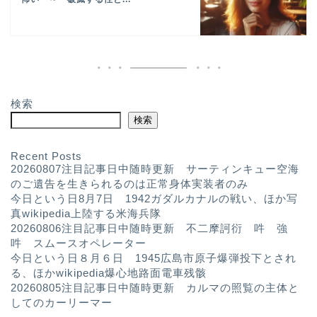
検索
検索
Recent Posts
20260807注目記事日中随時更新 サーティンキュー空海
のご遺告を生きられるのは正常身体実装者のみ
今日という日8月7日 1942ガダルカナルの戦い、ほか写
真wikipedia上陸する米海兵隊
20260806注目記事日中随時更新 不二摩訶衍 吽 強
吽 スムースオペレーター
今日という日８月６日 1945広島市原子爆弾投下とされ
る、ほかwikipedia爆心地路面電車残骸
20260805注目記事日中随時更新 カルマの照覧の主体と
してのカーリーマー