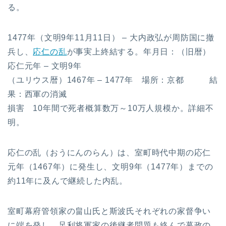
る。
1477年（文明9年11月11日） – 大内政弘が周防国に撤
兵し、
応仁の乱
が事実上終結する。年月日：（旧暦）
応仁元年 – 文明9年
（ユリウス暦）1467年 – 1477年 場所：京都 結
果：西軍の消滅
損害 10年間で死者概算数万～10万人規模か。詳細不
明。
応仁の乱（おうにんのらん）は、室町時代中期の応仁
元年（1467年）に発生し、文明9年（1477年）までの
約11年に及んで継続した内乱。
室町幕府管領家の畠山氏と斯波氏それぞれの家督争い
に端を発し、足利将軍家の後継者問題も絡んで幕政の