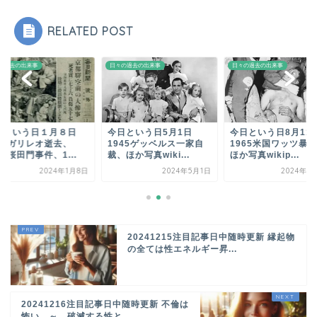
RELATED POST
の過去の出来事
日々の過去の出来事
日々の過去の出来事
日という日１月８日
今日という日5月1日
今日という日8月1
642ガリレオ逝去、
1945ゲッベルス一家自
1965米国ワッツ暴
32桜田門事件、1...
裁、ほか写真wiki...
ほか写真wikip...
2024年1月8日
2024年5月1日
2024年8
20241215注目記事日中随時更新 縁起物
の全ては性エネルギー昇...
20241216注目記事日中随時更新 不倫は
怖い ～ 破滅する性と...