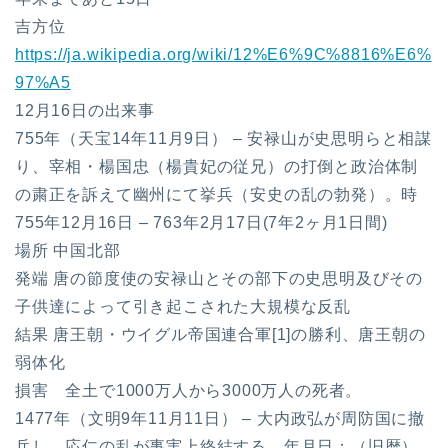
吉方位
https://ja.wikipedia.org/wiki/12%E6%9C%8816%E6%
97%A5
12月16日の出来事
755年（天宝14年11月9日） – 安禄山が史思明らと相謀
り、宰相・楊国忠（楊貴妃の従兄）の打倒と政治体制
の粛正を訴えて幽州にて挙兵（安史の乱の勃発）。時
755年12月16日 – 763年2月17日(7年2ヶ月1日間)
場所 中国北部
発端 唐の節度使の安禄山とその部下の史思明及びその
子供達によって引き起こされた大規模な反乱
結果 唐王朝・ウイグル帝国連合軍[1]の勝利、唐王朝の
弱体化
損害 全土で1000万人から3000万人の死者。
1477年（文明9年11月11日） – 大内政弘が周防国に撤
兵し、応仁の乱が事実上終結する。年月日：（旧暦）