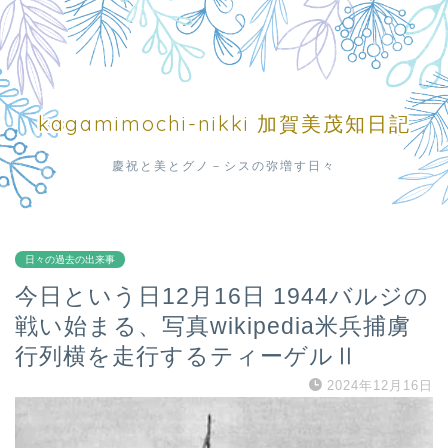
kagamimochi-nikki 加賀美茂知日記
慶祝と美とグノ－シスの弥増す日々
日々の過去の出来事
今日という日12月16日 1944バルジの
戦い始まる、写真wikipedia米兵捕虜
行列横を走行するティーゲルⅡ
2024年12月16日