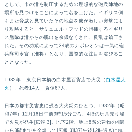
として、市の港を制圧するための理想的な砲兵陣地の
場所を見つけることによって名を上げた。イギリス側
もまた脅威と見ていたその地点を彼が激しい突撃によ
り攻略すると、サミュエル・フッドの指揮するイギリ
ス艦隊は港からの脱出を余儀なくされ、反乱は鎮圧さ
れた。その功績によって24歳のナポレオンは一気に砲
兵隊司令官（准将）となり、国際的な注目を浴びるこ
ととなった。
1932年 – 東京日本橋の白木屋百貨店で火災（
白木屋大
火
）。死者14人 負傷67人。
日本の都市災害史に残る大火災のひとつ。1932年（昭
和7年）12月16日午前9時15分ごろ、4階の玩具売り場
で火災が発生[広報 3]。地下2階、地上8階の建物の4階
から8階までを全焼して[広報 3][37]午後12時過ぎに鎮