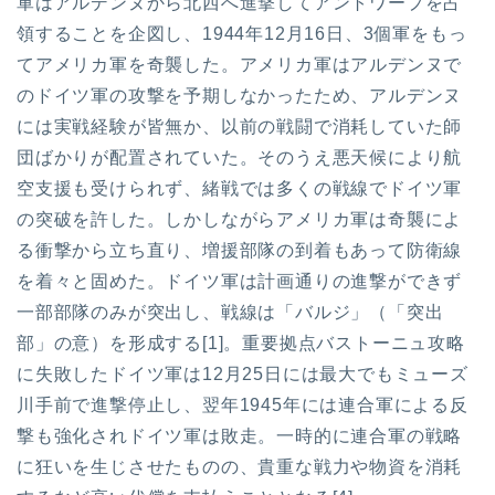
軍はアルデンヌから北西へ進撃してアントワープを占
領することを企図し、1944年12月16日、3個軍をもっ
てアメリカ軍を奇襲した。アメリカ軍はアルデンヌで
のドイツ軍の攻撃を予期しなかったため、アルデンヌ
には実戦経験が皆無か、以前の戦闘で消耗していた師
団ばかりが配置されていた。そのうえ悪天候により航
空支援も受けられず、緒戦では多くの戦線でドイツ軍
の突破を許した。しかしながらアメリカ軍は奇襲によ
る衝撃から立ち直り、増援部隊の到着もあって防衛線
を着々と固めた。ドイツ軍は計画通りの進撃ができず
一部部隊のみが突出し、戦線は「バルジ」（「突出
部」の意）を形成する[1]。重要拠点バストーニュ攻略
に失敗したドイツ軍は12月25日には最大でもミューズ
川手前で進撃停止し、翌年1945年には連合軍による反
撃も強化されドイツ軍は敗走。一時的に連合軍の戦略
に狂いを生じさせたものの、貴重な戦力や物資を消耗