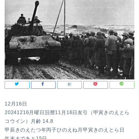
12月16日
20241216月曜日旧暦11月16日友引（甲寅きのえとら
コウイン）月齢 14.8
甲辰きのえたつ年丙子ひのえね月甲寅きのえとら日
年末まであと15日