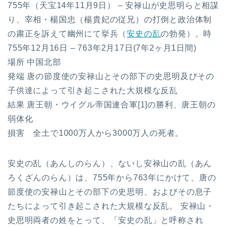
755年（天宝14年11月9日） – 安禄山が史思明らと相謀
り、宰相・楊国忠（楊貴妃の従兄）の打倒と政治体制
の粛正を訴えて幽州にて挙兵（
安史の乱
の勃発）。時
755年12月16日 – 763年2月17日(7年2ヶ月1日間)
場所 中国北部
発端 唐の節度使の安禄山とその部下の史思明及びその
子供達によって引き起こされた大規模な反乱
結果 唐王朝・ウイグル帝国連合軍[1]の勝利、唐王朝の
弱体化
損害 全土で1000万人から3000万人の死者。
安史の乱（あんしのらん）、ないし安禄山の乱（あん
ろくざんのらん）は、755年から763年にかけて、唐の
節度使の安禄山とその部下の史思明、およびその息子
たちによって引き起こされた大規模な反乱。 安禄山・
史思明両者の姓をとって、「安史の乱」と呼称され