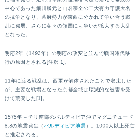
中心であった細川勝元と山名宗全の二大有力守護大名
の抗争となり、幕府勢力が東西に分かれて争い合う戦
乱に発展、さらに各々の領国にも争いが拡大する大乱
となった。
明応2年（1493年）の明応の政変と並んで戦国時代移
行の原因とされる[注釈 1]。
11年に渡る戦乱は、西軍が解体されたことで収束した
が、主要な戦場となった京都全域は壊滅的な被害を受
けて荒廃した[1]。
1575年 – チリ南部のバルディビア沖でマグニチュード
8.8の地震発生（
バルディビア地震
）。1000人以上死亡
と推定される。