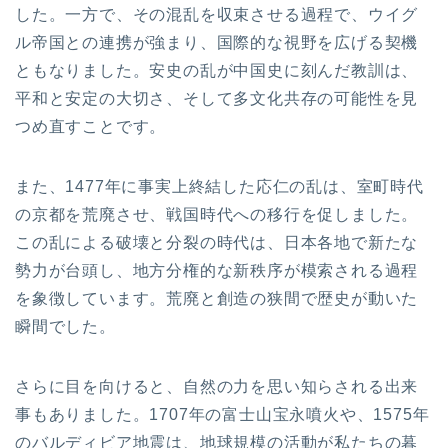
した。一方で、その混乱を収束させる過程で、ウイグ
ル帝国との連携が強まり、国際的な視野を広げる契機
ともなりました。安史の乱が中国史に刻んだ教訓は、
平和と安定の大切さ、そして多文化共存の可能性を見
つめ直すことです。
また、1477年に事実上終結した応仁の乱は、室町時代
の京都を荒廃させ、戦国時代への移行を促しました。
この乱による破壊と分裂の時代は、日本各地で新たな
勢力が台頭し、地方分権的な新秩序が模索される過程
を象徴しています。荒廃と創造の狭間で歴史が動いた
瞬間でした。
さらに目を向けると、自然の力を思い知らされる出来
事もありました。1707年の富士山宝永噴火や、1575年
のバルディビア地震は、地球規模の活動が私たちの暮