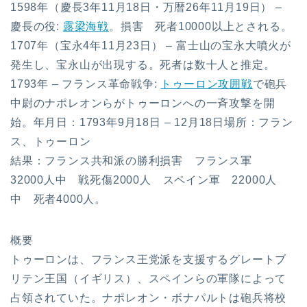
1598年（慶長3年11月18日・万暦26年11月19日） –
慶長の役:
露梁海戦
。損害 死者10000以上とされる。
1707年（宝永4年11月23日） – 富士山の宝永大噴火が
発生し、宝永山が出現する。死者は数十人と推定。
1793年 – フランス革命戦争:
トゥーロン攻囲戦
で砲兵
中尉のナポレオンらがトゥーロンへの一斉攻撃を開
始。年月日：1793年9月18日 – 12月18日場所：フラン
ス、トゥーロン
結果：フランス共和派の勝利損害 フランス軍
32000人中 戦死傷2000人 スペイン軍 22000人
中 死者4000人。
概要
トゥーロンは、フランス王党派を支援するグレートブ
リテン王国（イギリス）、スペインらの軍隊によって
占領されていた。ナポレオン・ボナパルトは砲兵将校