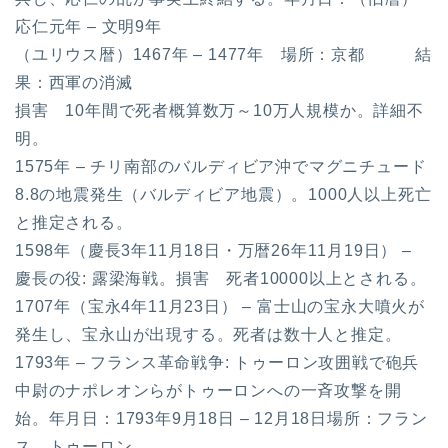
応仁元年 – 文明9年
（ユリウス暦）1467年 – 1477年 場所：京都 結
果：西軍の消滅
損害 10年間で死者概算数万～10万人規模か。詳細不
明。
1575年 – チリ南部のバルディビア沖でマグニチュード
8.8の地震発生（バルディビア地震）。1000人以上死亡
と推定される。
1598年（慶長3年11月18日・万暦26年11月19日） –
慶長の役: 露梁海戦。損害 死者10000以上とされる。
1707年（宝永4年11月23日） – 富士山の宝永大噴火が
発生し、宝永山が出現する。死者は数十人と推定。
1793年 – フランス革命戦争: トゥーロン攻囲戦で砲兵
中尉のナポレオンらがトゥーロンへの一斉攻撃を開
始。年月日：1793年9月18日 – 12月18日場所：フラン
ス、トゥーロン