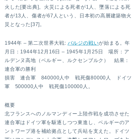
火した[要出典]。火災による死者が1人、墜落による死
者が13人、傷者が67人という、日本初の高層建築物火
災となった[37]。
1944年 – 第二次世界大戦:
バルジの戦い
が始まる。年
月日：1944年12月16日 – 1945年1月25日 場所：ア
ルデンヌ高地（ベルギー、ルクセンブルク） 結果：
連合軍の勝利
損害 連合軍 840000人中 戦死傷80000人 ドイツ
軍 500000人中 戦死傷100000人。
概要
北フランスへのノルマンディー上陸作戦を成功させた
連合軍はドイツ軍を駆逐しつつ東進し、ベルギーのア
ントワープ港を補給拠点として兵站を支えた。ドイツ