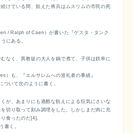
で続けている間、飢えた将兵はムスリムの市民の死
n / Ralph of Caen）が書いた『ゲスタ・タンク
のようにある。
やむなく、異教徒の大人を鍋で煮て、子供は鉄串に
hartres）も、『エルサレムへの巡礼者の事績』
でこの事件について次のように書く。
多くが、あまりにも過酷な飢えによる狂気にさいな
肉を切り取って刻み調理をした。しかしまだ肉に充
食ったのだ[4]。
はこう書く。