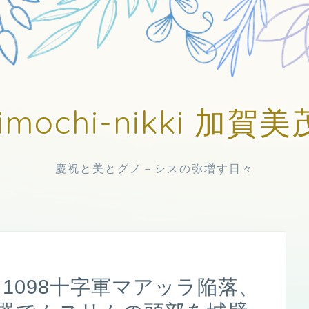
imochi-nikki 加
慶祝と美とグノ－シスの弥増す日々
 1098十字軍マアッラ陥落、