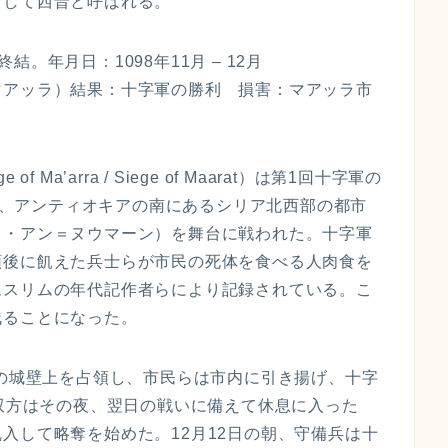
対して西晋と呼ばれる。
終結。年月日：1098年11月 – 12月
マアッラ）結果：十字軍の勝利 損害：マアッラ市
a’arra / Siege of Maarat）は第1回十字軍の
まで、アンティオキアの南にあるシリア北西部の都市
ト・アン＝ヌウマーン）を舞台に戦われた。十字軍
領後に飢えた兵士らが市民の死体を食べる人肉食を
ムスリムの年代記作者らにより記録されている。こ
残ることになった。
ラの城壁上を占領し、市民らは市内に引き揚げ、十字
。双方はその夜、翌日の戦いに備えて休息に入った
入して略奪を始めた。12月12日の朝、守備兵は十