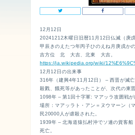
12月12日
20241212木曜日旧暦11月12日仏滅（庚
甲辰きのえたつ年丙子ひのえね月庚戌かの
吉方位 北 大吉、北東 大吉。
https://ja.wikipedia.org/wiki/12%E
12月12日の出来事
316年（建興4年11月12日） – 西晋
殺戮、餓死等があったことが、次代の東
1098年 – 第1回十字軍: マアッラ攻囲戦が
場所：マアッラト・アン＝ヌウマーン（
民20000人が虐殺された。
1939年 – 北海道猿払村沖でソ連の貨
死亡。