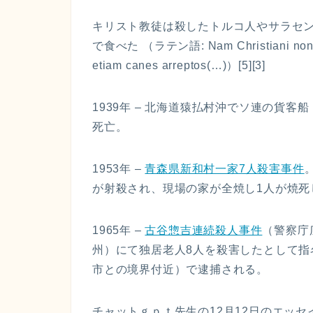
キリスト教徒は殺したトルコ人やサラセ
で食べた （ラテン語: Nam Christiani non sol
etiam canes arreptos(…)）[5][3]
1939年 – 北海道猿払村沖でソ連の貨
死亡。
1953年 –
青森県新和村一家7人殺害事件
が射殺され、現場の家が全焼し1人が焼死
1965年 –
古谷惣吉連続殺人事件
（警察庁
州）にて独居老人8人を殺害したとして
市との境界付近）で逮捕される。
チャットｇｐｔ先生の12月12日のエッセ