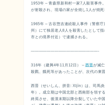
1953年 – 青森県新和村一家7人殺害
が射殺され、現場の家が全焼し1人が焼死
1965年 – 古谷惣吉連続殺人事件（警
州）にて独居老人8人を殺害したとして
市との境界付近）で逮捕される。
—————————————————-
316年（建興4年11月12日） –
西晋
が滅亡
殺戮、餓死等があったことが、次代の東
西晋（せいしん、拼音: Xījìn）は、司馬
年）。成立期は中国北部と西南部を領す
終焉させ、後漢末期以降分裂していた中国