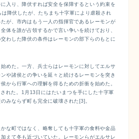
渉に入り、降伏すれば安全を保障するという約束を
たちは降伏したが、たちまち十字軍により虐殺され
いたが、市内はもう一人の指揮官であるレーモンが
ラ全体を誰が占領するかで言い争いを続けており、
の交わした降伏の条件はレーモンの部下らのもとに
し始めた。一方、兵士らはレーモンに対してエルサ
モンや諸侯との争いを延々と続けるレーモンを突き
諸侯から行軍への理解を得るための折衝を始めた。
開された。1月13日にはたいまつを手にした十字軍
のみならず町も完全に破壊された[3]。
豊かな町ではなく、略奪しても十字軍の食料や金品
。加えて冬も近づいていた。レーモンらがエルサレ