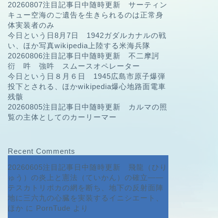
20260807注目記事日中随時更新 サーティン
キュー空海のご遺告を生きられるのは正常身
体実装者のみ
今日という日8月7日 1942ガダルカナルの戦
い、ほか写真wikipedia上陸する米海兵隊
20260806注目記事日中随時更新 不二摩訶
衍 吽 強吽 スムースオペレーター
今日という日８月６日 1945広島市原子爆弾
投下とされる、ほかwikipedia爆心地路面電車
残骸
20260805注目記事日中随時更新 カルマの照
覧の主体としてのカーリーマー
Recent Comments
20260605注目記事日中随時更新 飛龍（ひり
ゅう）の炎上と憲法（ていかん）の確立――
テスカトリポカの網を断ち、地下の反射面陣
地に三六九の心臓を実装するイニシエート、
ほか
に
PornTude
より