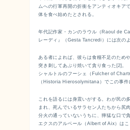
ムへの行軍再開の折衝をアンティオキア
体を食べ始めたとされる。
年代記作家・カンのラウル（Raoul de Cae
レーディ』（Gesta Tancredi）には次
ある者によれば、彼らは食糧不足のため
突き刺してあぶり焼いて貪り食った[2]。
シャルトルのフーシェ（Fulcher of C
（Historia Hierosolymitana）
これを語るには身震いがする。わが民の
まれ、死んでいるサラセン人たちから尻
分火の通っていないうちに、獰猛な口で貪り
エクスのアルベール（Albert of Aix）