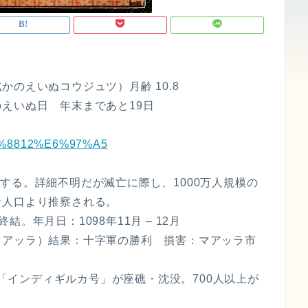
戌かのえいぬコウジュツ）月齢 10.8
えいぬ日 年末まであと19日
6%9C%8812%E6%97%A5
が滅亡する。詳細不明だが滅亡に際し、1000万人規模の
晋人口より推察される。
終結。年月日：1098年11月 – 12月
マアッラ）結果：十字軍の勝利 損害：マアッラ市
客船「インディギルカ号」が座礁・沈没。700人以上が