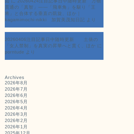
図
に
20260424注目記事日中随時更新 万物
貫通の「真智」――「飛車角」を駆り「王
将」と合体する垂直の凱旋、ほか｜
kagamimochi-nikki 加賀美茂知日記
より
20260406注目記事日中随時更新 土俵の
「女人禁制」を真実の昇華へと貫く、ほか
に
porntude
より
Archives
2026年8月
2026年7月
2026年6月
2026年5月
2026年4月
2026年3月
2026年2月
2026年1月
2025年12月