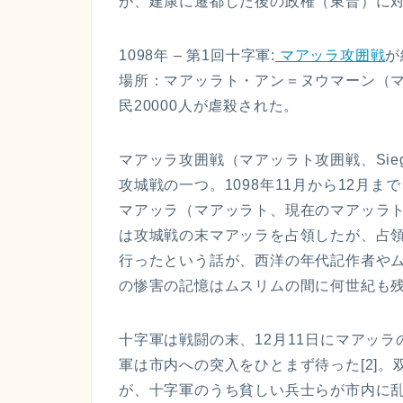
が、建康に遷都した後の政権（東晋）に
1098年 – 第1回十字軍:
マアッラ攻囲戦
が
場所：マアッラト・アン＝ヌウマーン（
民20000人が虐殺された。
マアッラ攻囲戦（マアッラト攻囲戦、Siege of M
攻城戦の一つ。1098年11月から12月
マアッラ（マアッラト、現在のマアッラ
は攻城戦の末マアッラを占領したが、占
行ったという話が、西洋の年代記作者や
の惨害の記憶はムスリムの間に何世紀も
十字軍は戦闘の末、12月11日にマアッ
軍は市内への突入をひとまず待った[2]
が、十字軍のうち貧しい兵士らが市内に乱