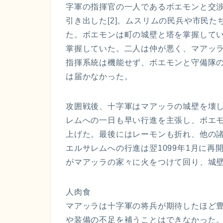
字軍の指揮官の一人であるボエモンと交
引き出した[2]。ムスリムの民兵や市民
た。ボエモンは町の城壁と塔を掌握して
掌握していた。二人は仲が悪く、マアッ
指揮系統は機能せず、ボエモンと守備隊
は届かなかった。
攻囲戦後、十字軍はマアッラの城壁を壊
レムへの一日も早い行進を主張し、ボエ
上げた。最後にはレーモンも折れ、他の
エルサレムへの行進は翌1099年1月に再
がマアッラの家々に火をつけて回り、城壁
人肉食
マアッラは十字軍の将兵が期待したほど
や装備の不足を補うことはできなかった