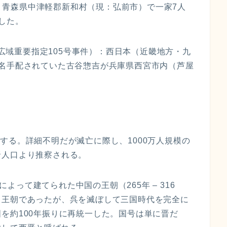
事件。青森県中津軽郡新和村（現：弘前市）で一家7人
した。
察庁広域重要指定105号事件）：西日本（近畿地方・九
指名手配されていた古谷惣吉が兵庫県西宮市内（芦屋
する。詳細不明だが滅亡に際し、1000万人規模の
晋人口より推察される。
炎によって建てられた中国の王朝（265年 – 316
る王朝であったが、呉を滅ぼして三国時代を完全に
を約100年振りに再統一した。国号は単に晋だ