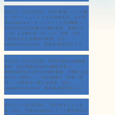
今日という日4月26日 1938 最速レシプロ機
メッサーシュミット２０９記録更新、ほか写
真wikipediaメッサーシュミット209機体
に
20260426注目記事日中随時更新 胎蔵の火
（13）と金剛の智（9）――「四国・九州」
に刻印された太陽神の凱旋、ほか｜
kagamimochi-nikki 加賀美茂知日記
より
今日という日4月25日 2005Jr福知山線脱線
事故、ほか写真wikipedia事故現場
に
20260425注目記事日中随時更新 逆襲する女
神の火（INRI）――性的破滅を「16番（雷
門）」の推進力へ変える真智、ほか｜
kagamimochi-nikki 加賀美茂知日記
より
今日という日4月24日 1915青年トルコ革
命、ほか 写真wikipediaミドハト憲法復活の