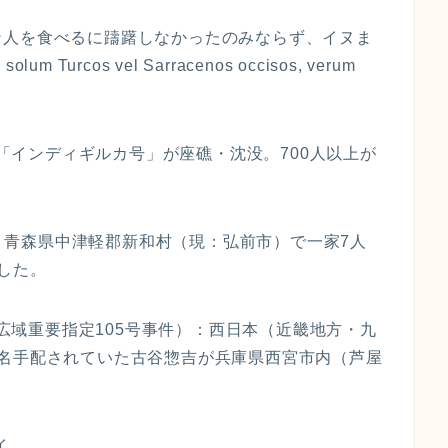
ン人を食べるに躊躇しなかったのみならず、イヌま
um Turcos vel Sarracenos occisos, verum
客船「インディギルカ号」が座礁・沈没。700人以上が
。青森県中津軽郡新和村（現：弘前市）で一家7人
した。
広域重要指定105号事件）：西日本（近畿地方・九
指名手配されていた古谷惣吉が兵庫県西宮市内（芦屋
イ