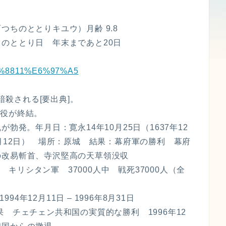
己酉つちのととりキユウ）月齢 9.8
のととり日 年末まであと20日
6%9C%8811%E6%97%A5
暗殺される[要出典]。
年の役が終結。
の乱が勃発。年月日：寛永14年10月25日（1637年12
8年4月12日） 場所：原城 結果：幕府軍の勝利 幕府
の改易斬首、寺沢堅高の天草領没収
人 キリシタン軍 37000人中 戦死37000人（全
94年12月11日 – 1996年8月31日
 チェチェン共和国の実質的な勝利 1996年12