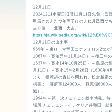
12月11日
20241211水曜日旧暦11月11日先負（
甲辰きのえたつ年丙子ひのえね月己酉つち
吉方位 北西 大吉。
https://ja.wikipedia.org/wiki/12%E
12月11日の出来事
969年 – 東ローマ帝国ニケフォロス2世が
1087年（寛治元年11月14日） – 後三
1637年（寛永14年10月25日） – 島原
月11日） – 寛永15年2月28日（163
より一揆惹起の責任を問われ、松倉勝家
損害： 幕府軍124000人 戦死傷8000
滅）。
1994年 – 第一次チェチェン紛争勃発。時 19
場所 チェチェン・イチケリア共和国 結果