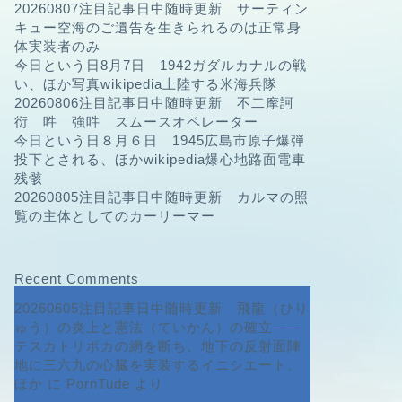
20260807注目記事日中随時更新 サーティン
キュー空海のご遺告を生きられるのは正常身
体実装者のみ
今日という日8月7日 1942ガダルカナルの戦
い、ほか写真wikipedia上陸する米海兵隊
20260806注目記事日中随時更新 不二摩訶
衍 吽 強吽 スムースオペレーター
今日という日８月６日 1945広島市原子爆弾
投下とされる、ほかwikipedia爆心地路面電車
残骸
20260805注目記事日中随時更新 カルマの照
覧の主体としてのカーリーマー
Recent Comments
20260605注目記事日中随時更新 飛龍（ひり
ゅう）の炎上と憲法（ていかん）の確立――
テスカトリポカの網を断ち、地下の反射面陣
地に三六九の心臓を実装するイニシエート、
ほか
に
PornTude
より