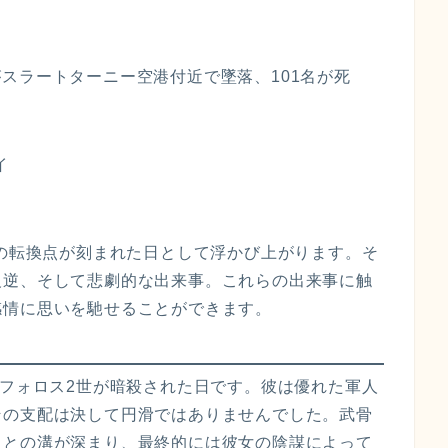
10がスラートターニー空港付近で墜落、101名が死
イ
くの転換点が刻まれた日として浮かび上がります。そ
反逆、そして悲劇的な出来事。これらの出来事に触
感情に思いを馳せることができます。
ケフォロス2世が暗殺された日です。彼は優れた軍人
その支配は決して円滑ではありませんでした。武骨
ノとの溝が深まり、最終的には彼女の陰謀によって