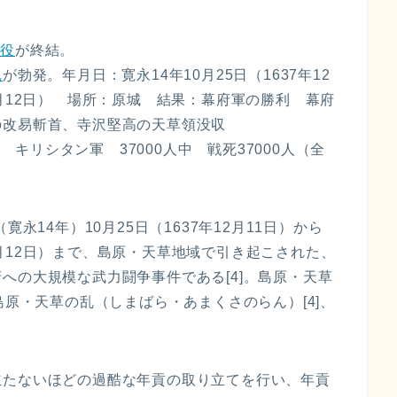
の役
が終結。
乱
が勃発。年月日：寛永14年10月25日（1637年12
8年4月12日） 場所：原城 結果：幕府軍の勝利 幕府
の改易斬首、寺沢堅高の天草領没収
人 キリシタン軍 37000人中 戦死37000人（全
永14年）10月25日（1637年12月11日）から
8年4月12日）まで、島原・天草地域で引き起こされた、
への大規模な武力闘争事件である[4]。島原・天草
島原・天草の乱（しまばら・あまくさのらん）[4]、
立たないほどの過酷な年貢の取り立てを行い、年貢