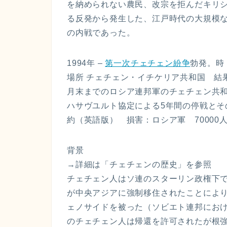
を納められない農民、改宗を拒んだキリ
る反発から発生した、江戸時代の大規模
の内戦であった。
1994年 –
第一次チェチェン紛争
勃発。時 1
場所 チェチェン・イチケリア共和国 結果
月末までのロシア連邦軍のチェチェン共
ハサヴユルト協定による5年間の停戦と
約（英語版） 損害：ロシア軍 70000人
背景
→詳細は「チェチェンの歴史」を参照
チェチェン人はソ連のスターリン政権下で
が中央アジアに強制移住されたことにより
ェノサイドを被った（ソビエト連邦におけ
のチェチェン人は帰還を許可されたが根