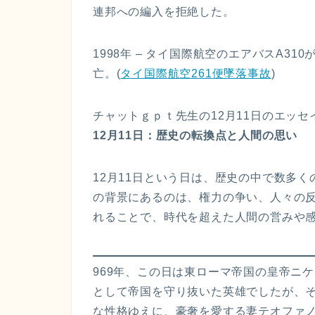
連邦への編入を拒絶した。
1998年 – タイ国際航空のエアバスA3
亡。(
タイ国際航空261便墜落事故
)
チャットｇｐｔ先生の12月11日のエッセ
12月11日：歴史の転換点と人間の思い
12月11日という日は、歴史の中で数多
の背景にあるのは、権力の争い、人々の
れることで、時代を超えた人間の営みや
969年、この日は東ローマ帝国の皇帝ニ
として帝国を守り抜いた英雄でしたが、
な性格ゆえに、豪奢を愛する妻テオファ