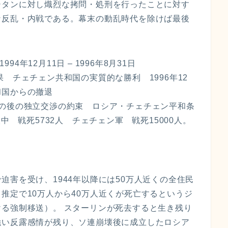
シタンに対し熾烈な拷問・処刑を行ったことに対す
な反乱・内戦である。幕末の動乱時代を除けば最後
994年12月11日 – 1996年8月31日
 チェチェン共和国の実質的な勝利 1996年12
和国からの撤退
その後の独立交渉の約束 ロシア・チェチェン平和条
中 戦死5732人 チェチェン軍 戦死15000人。
迫害を受け、1944年以降には50万人近くの全住民
推定で10万人から40万人近くが死亡するというジ
る強制移送）。 スターリンが死去すると生き残り
強い反露感情が残り、ソ連崩壊後に成立したロシア