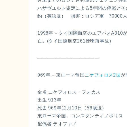
月末までのロシア連邦軍のチェチェン共
ハサヴユルト協定による5年間の停戦と
約（英語版） 損害：ロシア軍 70000人
1998年 – タイ国際航空のエアバスA3
亡。(タイ国際航空261便墜落事故)
—————————————
969年 – 東ローマ帝国
ニケフォロス2世
が
全名 ニケフォロス・フォカス
出生 913年
死去 969年12月10日（56歳没）
東ローマ帝国、コンスタンティノポリス
配偶者 テオファノ