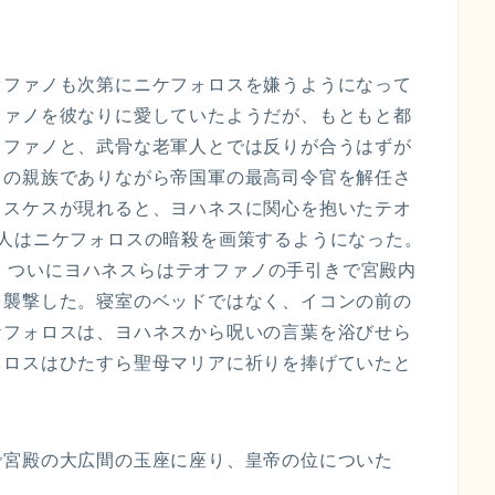
オファノも次第にニケフォロスを嫌うようになって
ファノを彼なりに愛していたようだが、もともと都
オファノと、武骨な老軍人とでは反りが合うはずが
スの親族でありながら帝国軍の最高司令官を解任さ
ミスケスが現れると、ヨハネスに関心を抱いたテオ
2人はニケフォロスの暗殺を画策するようになった。
深夜、ついにヨハネスらはテオファノの手引きで宮殿内
を襲撃した。寝室のベッドではなく、イコンの前の
ケフォロスは、ヨハネスから呪いの言葉を浴びせら
ォロスはひたすら聖母マリアに祈りを捧げていたと
で宮殿の大広間の玉座に座り、皇帝の位についた