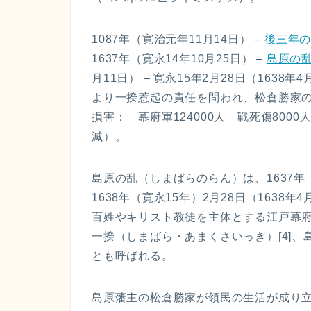
1087年（寛治元年11月14日） –
後三年
1637年（寛永14年10月25日） –
島原の
月11日） – 寛永15年2月28日（163
より一揆惹起の責任を問われ、松倉勝家
損害： 幕府軍124000人 戦死傷8000
滅）。
島原の乱（しまばらのらん）は、1637年（寛
1638年（寛永15年）2月28日（163
百姓やキリスト教徒を主体とする江戸幕府
一揆（しまばら・あまくさいっき）[4]、
とも呼ばれる。
島原藩主の松倉勝家が領民の生活が成り