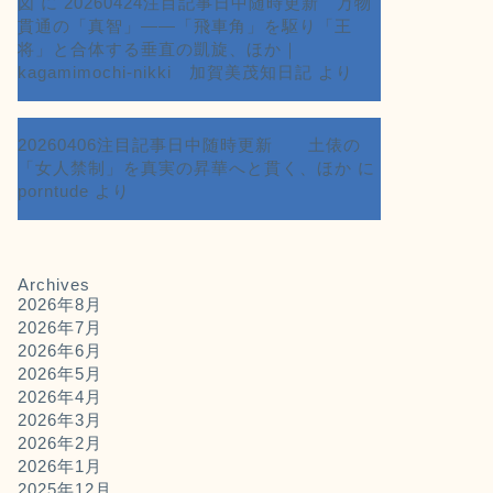
図
に
20260424注目記事日中随時更新 万物
貫通の「真智」――「飛車角」を駆り「王
将」と合体する垂直の凱旋、ほか｜
kagamimochi-nikki 加賀美茂知日記
より
20260406注目記事日中随時更新 土俵の
「女人禁制」を真実の昇華へと貫く、ほか
に
porntude
より
Archives
2026年8月
2026年7月
2026年6月
2026年5月
2026年4月
2026年3月
2026年2月
2026年1月
2025年12月