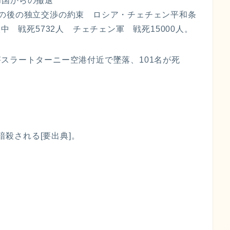
和国からの撤退
その後の独立交渉の約束 ロシア・チェチェン平和条
中 戦死5732人 チェチェン軍 戦死15000人。
10がスラートターニー空港付近で墜落、101名が死
暗殺される[要出典]。