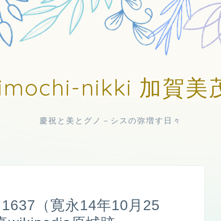
imochi-nikki 加
慶祝と美とグノ－シスの弥増す日々
1637（寛永14年10月25