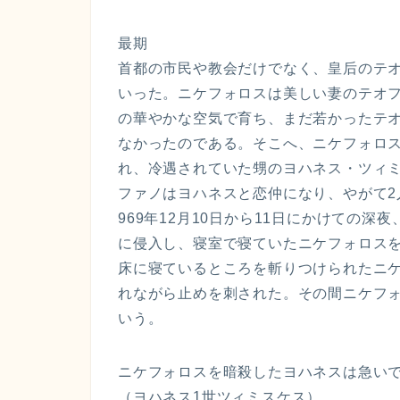
最期
首都の市民や教会だけでなく、皇后のテ
いった。ニケフォロスは美しい妻のテオ
の華やかな空気で育ち、まだ若かったテ
なかったのである。そこへ、ニケフォロ
れ、冷遇されていた甥のヨハネス・ツィ
ファノはヨハネスと恋仲になり、やがて
969年12月10日から11日にかけての
に侵入し、寝室で寝ていたニケフォロス
床に寝ているところを斬りつけられたニ
れながら止めを刺された。その間ニケフ
いう。
ニケフォロスを暗殺したヨハネスは急い
（ヨハネス1世ツィミスケス）。