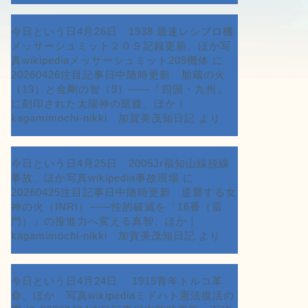
今日という日4月26日 1938 最速レシプロ機
メッサーシュミット２０９記録更新、ほか写
真wikipediaメッサーシュミット209機体
に
20260426注目記事日中随時更新 胎蔵の火
（13）と金剛の智（9）――「四国・九州」
に刻印された太陽神の凱旋、ほか｜
kagamimochi-nikki 加賀美茂知日記
より
今日という日4月25日 2005Jr福知山線脱線
事故、ほか写真wikipedia事故現場
に
20260425注目記事日中随時更新 逆襲する女
神の火（INRI）――性的破滅を「16番（雷
門）」の推進力へ変える真智、ほか｜
kagamimochi-nikki 加賀美茂知日記
より
今日という日4月24日 1915青年トルコ革
命、ほか 写真wikipediaミドハト憲法復活の