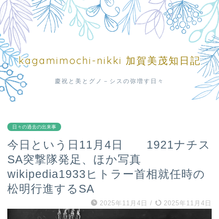
kagamimochi-nikki 加賀美茂知日記
慶祝と美とグノ－シスの弥増す日々
日々の過去の出来事
今日という日11月4日 1921ナチス
SA突撃隊発足、ほか写真
wikipedia1933ヒトラー首相就任時の
松明行進するSA
2025年11月4日
/
2025年11月4日