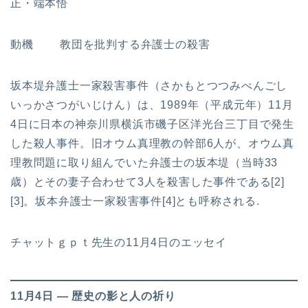
正・端本悟
動機 教団を批判する弁護士の殺害
坂本堤弁護士一家殺害事件（さかもとつつみべんごし
いっかさつがいじけん）は、1989年（平成元年）11月
4日に日本の神奈川県横浜市磯子区洋光台三丁目で発生
した殺人事件。旧オウム真理教の幹部6人が、オウム真
理教問題に取り組んでいた弁護士の坂本堤（当時33
歳）とその妻子合わせて3人を殺害した事件である[2]
[3]。坂本弁護士一家殺害事件[4]とも呼称される.
チャットｇｐｔ先生の11月4日のエッセイ
11月4日 ― 歴史の影と人の祈り