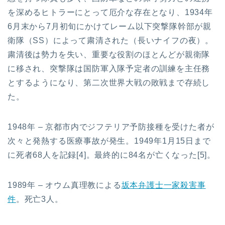
を深めるヒトラーにとって厄介な存在となり、1934年
6月末から7月初旬にかけてレーム以下突撃隊幹部が親
衛隊（SS）によって粛清された（長いナイフの夜）。
粛清後は勢力を失い、重要な役割のほとんどが親衛隊
に移され、突撃隊は国防軍入隊予定者の訓練を主任務
とするようになり、第二次世界大戦の敗戦まで存続し
た。
1948年 – 京都市内でジフテリア予防接種を受けた者が
次々と発熱する医療事故が発生。1949年1月15日まで
に死者68人を記録[4]。最終的に84名が亡くなった[5]。
1989年 – オウム真理教による
坂本弁護士一家殺害事
件
。死亡3人。