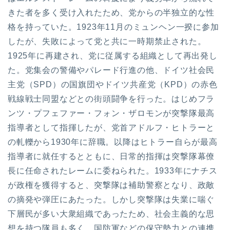
きた者を多く受け入れたため、党からの半独立的な性
格を持っていた。1923年11月のミュンヘン一揆に参加
したが、失敗によって党と共に一時期禁止された。
1925年に再建され、党に従属する組織として再出発し
た。党集会の警備やパレード行進の他、ドイツ社会民
主党（SPD）の国旗団やドイツ共産党（KPD）の赤色
戦線戦士同盟などとの街頭闘争を行った。はじめフラ
ンツ・プフェファー・フォン・ザロモンが突撃隊最高
指導者として指揮したが、党首アドルフ・ヒトラーと
の軋轢から1930年に辞職。以降はヒトラー自らが最高
指導者に就任するとともに、日常的指揮は突撃隊幕僚
長に任命されたレームに委ねられた。1933年にナチス
が政権を獲得すると、突撃隊は補助警察となり、政敵
の摘発や弾圧にあたった。しかし突撃隊は失業に喘ぐ
下層民が多い大衆組織であったため、社会主義的な思
想を持つ隊員も多く、国防軍などの保守勢力との連携