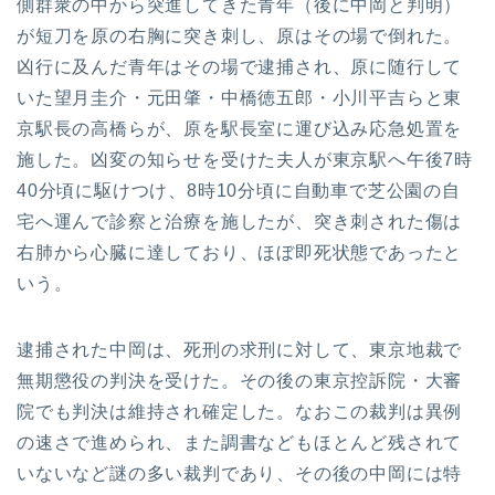
側群衆の中から突進してきた青年（後に中岡と判明）
が短刀を原の右胸に突き刺し、原はその場で倒れた。
凶行に及んだ青年はその場で逮捕され、原に随行して
いた望月圭介・元田肇・中橋徳五郎・小川平吉らと東
京駅長の高橋らが、原を駅長室に運び込み応急処置を
施した。凶変の知らせを受けた夫人が東京駅へ午後7時
40分頃に駆けつけ、8時10分頃に自動車で芝公園の自
宅へ運んで診察と治療を施したが、突き刺された傷は
右肺から心臓に達しており、ほぼ即死状態であったと
いう。
逮捕された中岡は、死刑の求刑に対して、東京地裁で
無期懲役の判決を受けた。その後の東京控訴院・大審
院でも判決は維持され確定した。なおこの裁判は異例
の速さで進められ、また調書などもほとんど残されて
いないなど謎の多い裁判であり、その後の中岡には特