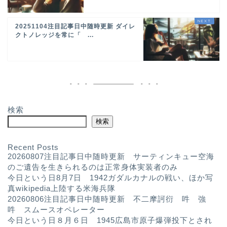
20251104注目記事日中随時更新 ダイレ
クトノレッジを常に「 ...
検索
検索
Recent Posts
20260807注目記事日中随時更新 サーティンキュー空海
のご遺告を生きられるのは正常身体実装者のみ
今日という日8月7日 1942ガダルカナルの戦い、ほか写
真wikipedia上陸する米海兵隊
20260806注目記事日中随時更新 不二摩訶衍 吽 強
吽 スムースオペレーター
今日という日８月６日 1945広島市原子爆弾投下とされ