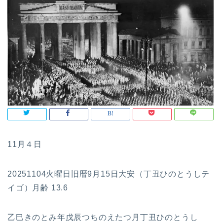
11月４日
20251104火曜日旧暦9月15日大安（丁丑ひのとうしテ
イゴ）月齢 13.6
乙巳きのとみ年戊辰つちのえたつ月丁丑ひのとうし