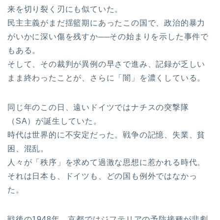
来を切り裂く刃にも似ていた。
民主主義がまだ揺籃期にあったこの国で、政治的暴力
がいかに深い傷を残すか──その始まりを示した事件で
もある。
そして、その裁判が異例の早さで進み、記録が乏しい
まま終わったことが、さらに「闇」を濃くしている。
同じ年のこの日、遠いドイツではナチスの突撃隊
（SA）が誕生していた。
時代は世界的に不安定だった。戦争の記憶、失業、貧
困、混乱。
人々が「秩序」を求めて過激な思想に惹かれる時代。
それは日本も、ドイツも、どの国も例外ではなかっ
た。
戦後の1948年、京都ではジフテリアの予防接種が悲劇