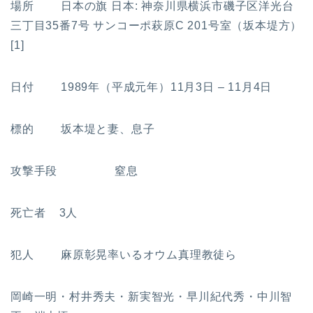
場所 日本の旗 日本: 神奈川県横浜市磯子区洋光台
三丁目35番7号 サンコーポ萩原C 201号室（坂本堤方）
[1]
日付 1989年（平成元年）11月3日 – 11月4日
標的 坂本堤と妻、息子
攻撃手段 窒息
死亡者 3人
犯人 麻原彰晃率いるオウム真理教徒ら
岡崎一明・村井秀夫・新実智光・早川紀代秀・中川智