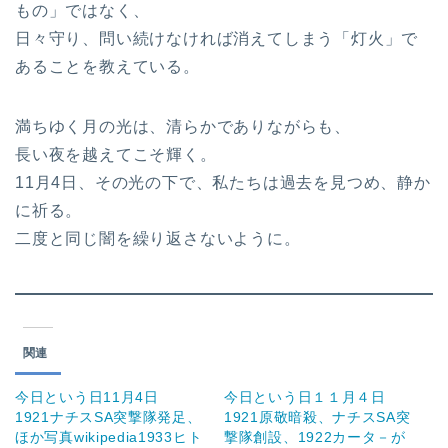
もの」ではなく、
日々守り、問い続けなければ消えてしまう「灯火」で
あることを教えている。
満ちゆく月の光は、清らかでありながらも、
長い夜を越えてこそ輝く。
11月4日、その光の下で、私たちは過去を見つめ、静か
に祈る。
二度と同じ闇を繰り返さないように。
関連
今日という日11月4日
今日という日１１月４日
1921ナチスSA突撃隊発足、
1921原敬暗殺、ナチスSA突
ほか写真wikipedia1933ヒト
撃隊創設、1922カータ－が