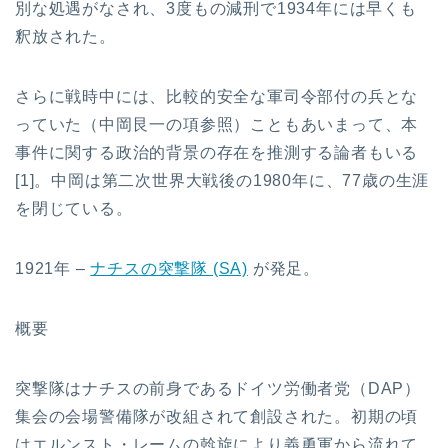
別な処遇がなされ、3度もの減刑で1934年には早くも
釈放された。
さらに戦時中には、比較的安全な軍司令部付の兵とな
っていた（中岡艮一の項参照）こともあいまって、本
事件に関する政治的背景の存在を推測する論者もいる
[1]。中岡は第二次世界大戦後の1980年に、77歳の生涯
を閉じている。
1921年 –
ナチスの突撃隊 (SA)
が発足。
概要
突撃隊はナチスの前身であるドイツ労働者党（DAP）
集会の会場警備隊が改組されて創設された。初期の頃
はエルンスト・レームの斡旋により義勇軍から流れて