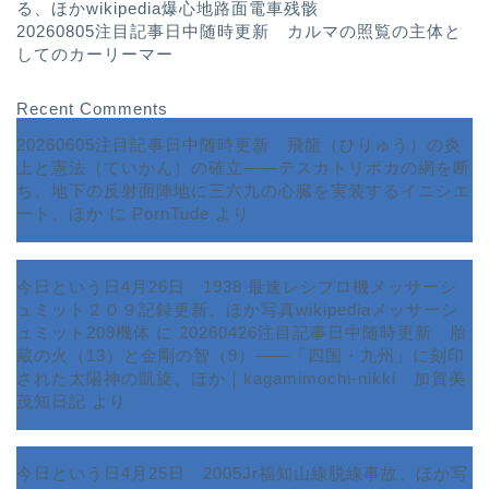
る、ほかwikipedia爆心地路面電車残骸
20260805注目記事日中随時更新 カルマの照覧の主体と
してのカーリーマー
Recent Comments
20260605注目記事日中随時更新 飛龍（ひりゅう）の炎
上と憲法（ていかん）の確立――テスカトリポカの網を断
ち、地下の反射面陣地に三六九の心臓を実装するイニシエ
ート、ほか
に
PornTude
より
今日という日4月26日 1938 最速レシプロ機メッサーシ
ュミット２０９記録更新、ほか写真wikipediaメッサーシ
ュミット209機体
に
20260426注目記事日中随時更新 胎
蔵の火（13）と金剛の智（9）――「四国・九州」に刻印
された太陽神の凱旋、ほか｜kagamimochi-nikki 加賀美
茂知日記
より
今日という日4月25日 2005Jr福知山線脱線事故、ほか写