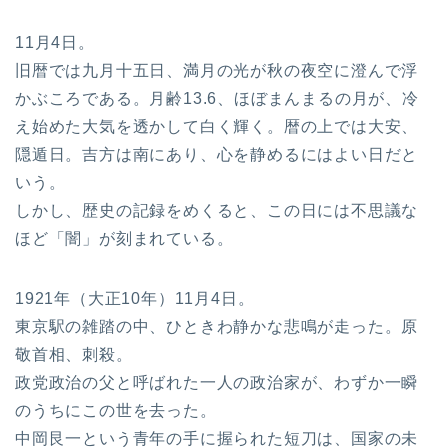
11月4日。
旧暦では九月十五日、満月の光が秋の夜空に澄んで浮
かぶころである。月齢13.6、ほぼまんまるの月が、冷
え始めた大気を透かして白く輝く。暦の上では大安、
隠遁日。吉方は南にあり、心を静めるにはよい日だと
いう。
しかし、歴史の記録をめくると、この日には不思議な
ほど「闇」が刻まれている。
1921年（大正10年）11月4日。
東京駅の雑踏の中、ひときわ静かな悲鳴が走った。原
敬首相、刺殺。
政党政治の父と呼ばれた一人の政治家が、わずか一瞬
のうちにこの世を去った。
中岡艮一という青年の手に握られた短刀は、国家の未