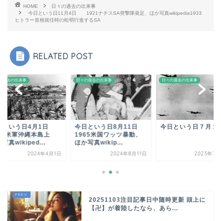
HOME
日々の過去の出来事
今日という日11月4日 1921ナチスSA突撃隊発足、ほか写真wikipedia1933
ヒトラー首相就任時の松明行進するSA
RELATED POST
の過去の出来事
日々の過去の出来事
日々の過去の出来事
日という日4月1日
今日という日8月11日
今日という日７月２
945米軍沖縄本島上
1965米国ワッツ暴動、
写真wikiped...
ほか写真wikip...
2024年4月1日
2024年8月11日
2023年7月
20251103注目記事日中随時更新 頭上に
【卍】が着陸したなら、あら...