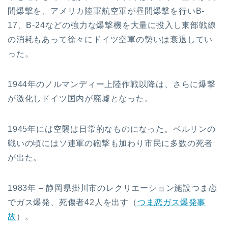
間爆撃を、アメリカ陸軍航空軍が昼間爆撃を行いB-
17、B-24などの強力な爆撃機を大量に投入し東部戦線
の消耗もあって徐々にドイツ空軍の勢いは衰退してい
った。
1944年のノルマンディー上陸作戦以降は、さらに爆撃
が激化しドイツ国内が廃墟となった。
1945年には空襲は日常的なものになった。ベルリンの
戦いの頃にはソ連軍の砲撃も加わり市民に多数の死者
が出た。
1983年 – 静岡県掛川市のレクリエーション施設つま恋
でガス爆発、死傷者42人を出す（
つま恋ガス爆発事
故
）。