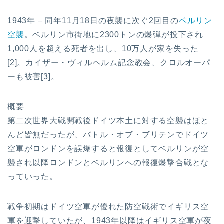
1943年 – 同年11月18日の夜襲に次ぐ2回目の
ベルリン
空襲
。ベルリン市街地に2300トンの爆弾が投下され
1,000人を超える死者を出し、10万人が家を失った
[2]。カイザー・ヴィルヘルム記念教会、クロルオーパ
ーも被害[3]。
概要
第二次世界大戦開戦後ドイツ本土に対する空襲はほと
んど皆無だったが、バトル・オブ・ブリテンでドイツ
空軍がロンドンを誤爆すると報復としてベルリンが空
襲され以降ロンドンとベルリンへの報復爆撃合戦とな
っていった。
戦争初期はドイツ空軍が優れた防空戦術でイギリス空
軍を迎撃していたが、1943年以降はイギリス空軍が夜