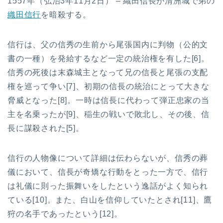
1557年（弘治3年11月2日） – 織田信長が清洲城で弟の
織田信行
を暗殺する。
信行は、父の信秀の生前から尾張国内に判物（公的文
書の一種）を発給するなど一定の統治権を有した[6]。
信秀の死後は末森城主となって兄の信長と尾張の支配
権を巡って争い[7]、初期の信長の統治にとって大きな
脅威となった[8]。一時は信長に代わって弾正忠家の当
主を名乗ったが[9]、稲生の戦いで敗北し、その後、信
長に謀殺された[5]。
信行の人物像について詳細は伝わらないが、信秀の葬
儀において、信長が奇矯な行動をとった一方で、信行
は礼儀に則った振舞いをしたという逸話がよく知られ
ている[10]。また、白山を信仰していたとされ[11]、鷹
狩の名手であったという[12]。