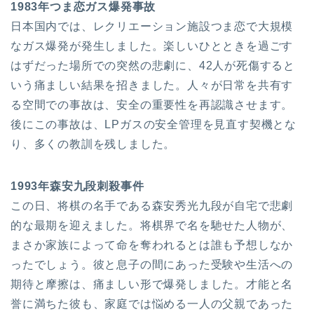
1983年つま恋ガス爆発事故
日本国内では、レクリエーション施設つま恋で大規模
なガス爆発が発生しました。楽しいひとときを過ごす
はずだった場所での突然の悲劇に、42人が死傷すると
いう痛ましい結果を招きました。人々が日常を共有す
る空間での事故は、安全の重要性を再認識させます。
後にこの事故は、LPガスの安全管理を見直す契機とな
り、多くの教訓を残しました。
1993年森安九段刺殺事件
この日、将棋の名手である森安秀光九段が自宅で悲劇
的な最期を迎えました。将棋界で名を馳せた人物が、
まさか家族によって命を奪われるとは誰も予想しなか
ったでしょう。彼と息子の間にあった受験や生活への
期待と摩擦は、痛ましい形で爆発しました。才能と名
誉に満ちた彼も、家庭では悩める一人の父親であった