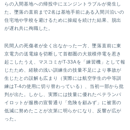
らの入間基地への帰投中にエンジントラブルが発生し
た。墜落の直前まで2名は基地手前にある入間川沿いの
住宅地や学校を避けるために操縦を続けた結果、脱出
が遅れ共に殉職した。
民間人の死傷者が全く出なかった一方、墜落直前に東
京電力の送電線を切断して首都圏の大規模停電を惹き
起こしたうえ、マスコミがT-33Aを「練習機」として報
じたため、経験の浅い訓練生の技量不足により事故が
生じたとの誤解も広まり（実際には航空学生の中等訓
練はT-4の使用に切り替わっている）、当初一部から批
判が出た。しかし、実際には技量に優れたベテランパ
イロットが服務の宣誓通り「危険を顧みず」に被害の
低減に努めたことが次第に明らかになり、反響が広が
った。