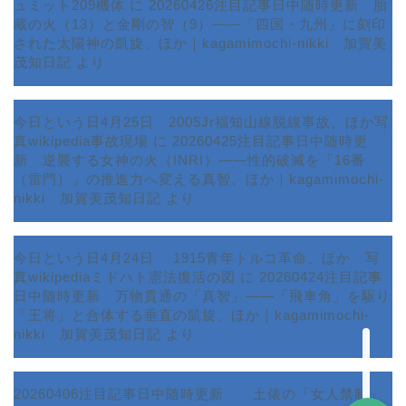
ュミット209機体
に
20260426注目記事日中随時更新 胎
蔵の火（13）と金剛の智（9）――「四国・九州」に刻印
された太陽神の凱旋、ほか｜kagamimochi-nikki 加賀美
茂知日記
より
今日という日4月25日 2005Jr福知山線脱線事故、ほか写
真wikipedia事故現場
に
20260425注目記事日中随時更
新 逆襲する女神の火（INRI）――性的破滅を「16番
ホーム
（雷門）」の推進力へ変える真智、ほか｜kagamimochi-
nikki 加賀美茂知日記
より
プロフィール
今日という日4月24日 1915青年トルコ革命、ほか 写
サービス
真wikipediaミドハト憲法復活の図
に
20260424注目記事
日中随時更新 万物貫通の「真智」――「飛車角」を駆り
ランキング
「王将」と合体する垂直の凱旋、ほか｜kagamimochi-
nikki 加賀美茂知日記
より
20260406注目記事日中随時更新 土俵の「女人禁制」