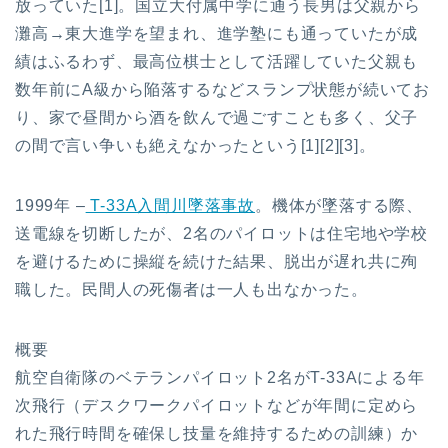
放っていた[1]。国立大付属中学に通う長男は父親から
灘高→東大進学を望まれ、進学塾にも通っていたが成
績はふるわず、最高位棋士として活躍していた父親も
数年前にA級から陥落するなどスランプ状態が続いてお
り、家で昼間から酒を飲んで過ごすことも多く、父子
の間で言い争いも絶えなかったという[1][2][3]。
1999年 –
T-33A入間川墜落事故
。機体が墜落する際、
送電線を切断したが、2名のパイロットは住宅地や学校
を避けるために操縦を続けた結果、脱出が遅れ共に殉
職した。民間人の死傷者は一人も出なかった。
概要
航空自衛隊のベテランパイロット2名がT-33Aによる年
次飛行（デスクワークパイロットなどが年間に定めら
れた飛行時間を確保し技量を維持するための訓練）か