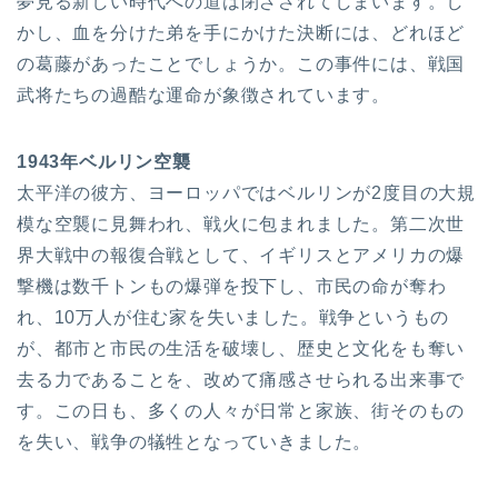
夢見る新しい時代への道は閉ざされてしまいます。し
かし、血を分けた弟を手にかけた決断には、どれほど
の葛藤があったことでしょうか。この事件には、戦国
武将たちの過酷な運命が象徴されています。
1943年ベルリン空襲
太平洋の彼方、ヨーロッパではベルリンが2度目の大規
模な空襲に見舞われ、戦火に包まれました。第二次世
界大戦中の報復合戦として、イギリスとアメリカの爆
撃機は数千トンもの爆弾を投下し、市民の命が奪わ
れ、10万人が住む家を失いました。戦争というもの
が、都市と市民の生活を破壊し、歴史と文化をも奪い
去る力であることを、改めて痛感させられる出来事で
す。この日も、多くの人々が日常と家族、街そのもの
を失い、戦争の犠牲となっていきました。