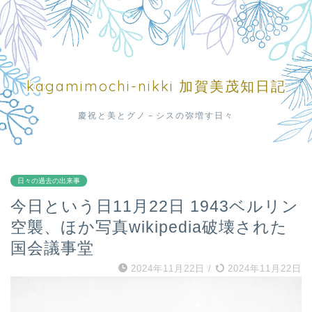
kagamimochi-nikki 加賀美茂知日記
慶祝と美とグノ－シスの弥増す日々
日々の過去の出来事
今日という日11月22日 1943ベルリン
空襲、ほか写真wikipedia破壊された
国会議事堂
2024年11月22日
/
2024年11月22日