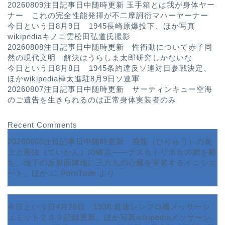
20260809注目記事日中随時更新 玉手箱とは我が身体ヤー
ナー これの完全性能発揮が不二摩訶衍マハーヤーナー
今日という日8月9日 1945長崎原爆投下、ほか写真
wikipediaキノコ雲松田弘道氏撮影
20260808注目記事日中随時更新 性衝動について赤子同
然の現代文明—解決はうらしま太郎研究しかないな
今日という日8月8日 1945条約違反ソ連対日参戦決定、
ほかwikipedia樺太進駐8月9日ソ連軍
20260807注目記事日中随時更新 サーティンキュー空海
のご遺告を生きられるのは正常身体実装者のみ
Recent Comments
20260605注目記事日中随時更新 飛龍（ひりゅう）の炎
上と憲法（ていかん）の確立――テスカトリポカの網を断
ち、地下の反射面陣地に三六九の心臓を実装するイニシエ
ート、ほか
に
PornTude
より
今日という日4月26日 1938 最速レシプロ機メッサーシ
ュミット２０９記録更新、ほか写真wikipediaメッサーシ