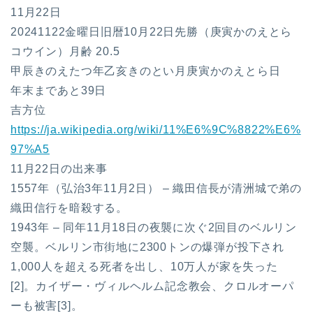
11月22日
20241122金曜日旧暦10月22日先勝（庚寅かのえとら
コウイン）月齢 20.5
甲辰きのえたつ年乙亥きのとい月庚寅かのえとら日
年末まであと39日
吉方位
https://ja.wikipedia.org/wiki/11%E6%9C%8822%E6%
97%A5
11月22日の出来事
1557年（弘治3年11月2日） – 織田信長が清洲城で弟の
織田信行を暗殺する。
1943年 – 同年11月18日の夜襲に次ぐ2回目のベルリン
空襲。ベルリン市街地に2300トンの爆弾が投下され
1,000人を超える死者を出し、10万人が家を失った
[2]。カイザー・ヴィルヘルム記念教会、クロルオーパ
ーも被害[3]。