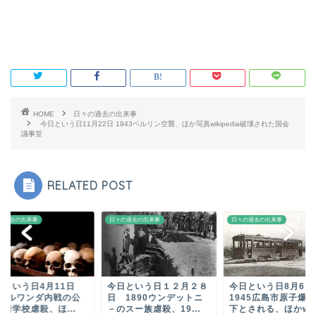
HOME
日々の過去の出来事
今日という日11月22日 1943ベルリン空襲、ほか写真wikipedia破壊された国会
議事堂
RELATED POST
の過去の出来事
日々の過去の出来事
日々の過去の出来事
日という日4月11日
今日という日１２月２８
今日という日8月
994ルワンダ内戦の公
日 1890ウンデットニ
1945広島市原子爆
術学校虐殺、ほ...
－のスー族虐殺、19...
下とされる、ほかw..