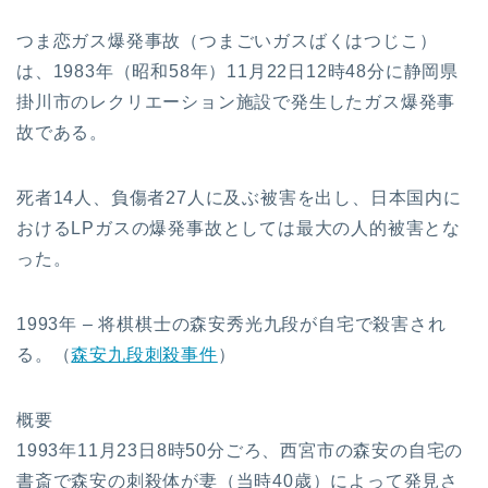
つま恋ガス爆発事故（つまごいガスばくはつじこ）
は、1983年（昭和58年）11月22日12時48分に静岡県
掛川市のレクリエーション施設で発生したガス爆発事
故である。
死者14人、負傷者27人に及ぶ被害を出し、日本国内に
おけるLPガスの爆発事故としては最大の人的被害とな
った。
1993年 – 将棋棋士の森安秀光九段が自宅で殺害され
る。（
森安九段刺殺事件
）
概要
1993年11月23日8時50分ごろ、西宮市の森安の自宅の
書斎で森安の刺殺体が妻（当時40歳）によって発見さ