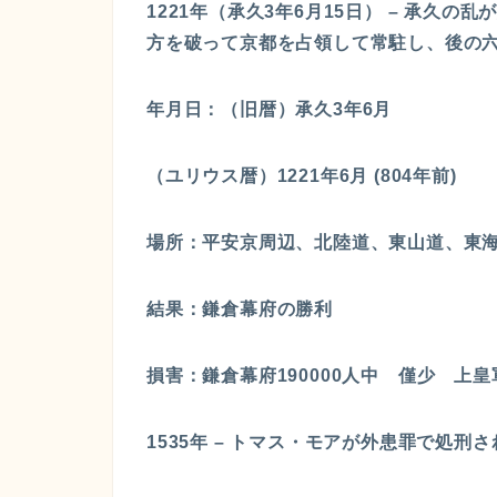
1221年（承久3年6月15日） – 承久
方を破って京都を占領して常駐し、後の
年月日：（旧暦）承久3年6月
（ユリウス暦）1221年6月 (804年前)
場所：平安京周辺、北陸道、東山道、東
結果：鎌倉幕府の勝利
損害：鎌倉幕府190000人中 僅少 上皇
1535年 – トマス・モアが外患罪で処刑