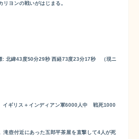
争：カリヨンの戦いがはじまる。
日
）
標: 北緯43度50分29秒 西経73度23分17秒 （現ニ
イギリス＋インディアン軍6000人中 戦死1000
落下。滝壺付近にあった五郎平茶屋を直撃して4人が死