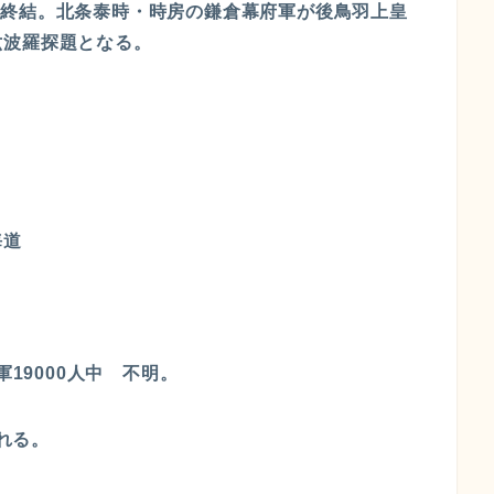
の乱が終結。北条泰時・時房の鎌倉幕府軍が後鳥羽上皇
六波羅探題となる。
海道
軍19000人中 不明。
される。