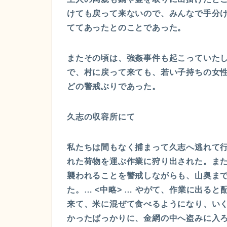
けても戻って来ないので、みんなで手分
ててあったとのことであった。
またその頃は、強姦事件も起こっていた
で、村に戻って来ても、若い子持ちの女
どの警戒ぶりであった。
久志の収容所にて
私たちは間もなく捕まって久志へ逃れて
れた荷物を運ぶ作業に狩り出された。ま
襲われることを警戒しながらも、山奥ま
た。… <中略> … やがて、作業に出る
来て、米に混ぜて食べるようになり、い
かったばっかりに、金網の中へ盗みに入