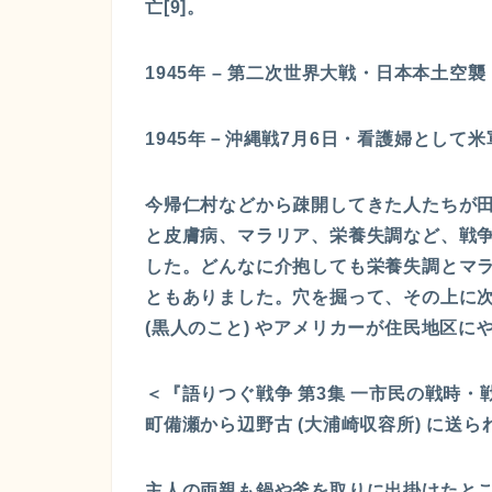
亡[9]。
1945年 – 第二次世界大戦・日本本土空
1945年－沖縄戦7月6日・看護婦として
今帰仁村などから疎開してきた人たちが
と皮膚病、マラリア、栄養失調など、戦
した。どんなに介抱しても栄養失調とマラ
ともありました。穴を掘って、その上に次
(黒人のこと) やアメリカーが住民地区
＜『語りつぐ戦争 第3集 一市民の戦時・
町備瀬から辺野古 (大浦崎収容所) に送ら
主人の両親も鍋や釜を取りに出掛けたと