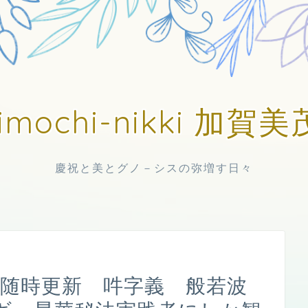
imochi-nikki 加
慶祝と美とグノ－シスの弥増す日々
日中随時更新 吽字義 般若波