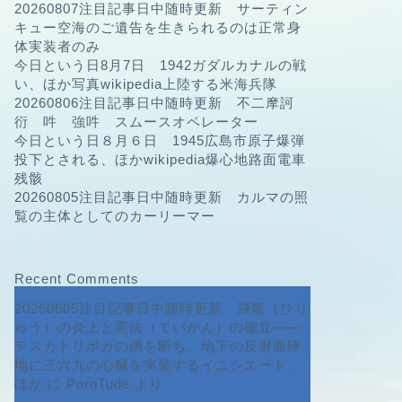
20260807注目記事日中随時更新 サーティン
キュー空海のご遺告を生きられるのは正常身
体実装者のみ
今日という日8月7日 1942ガダルカナルの戦
い、ほか写真wikipedia上陸する米海兵隊
20260806注目記事日中随時更新 不二摩訶
衍 吽 強吽 スムースオペレーター
今日という日８月６日 1945広島市原子爆弾
投下とされる、ほかwikipedia爆心地路面電車
残骸
20260805注目記事日中随時更新 カルマの照
覧の主体としてのカーリーマー
Recent Comments
20260605注目記事日中随時更新 飛龍（ひり
ゅう）の炎上と憲法（ていかん）の確立――
テスカトリポカの網を断ち、地下の反射面陣
地に三六九の心臓を実装するイニシエート、
ほか
に
PornTude
より