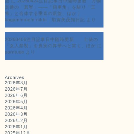
図
に
20260424注目記事日中随時更新 万物
貫通の「真智」――「飛車角」を駆り「王
将」と合体する垂直の凱旋、ほか｜
kagamimochi-nikki 加賀美茂知日記
より
20260406注目記事日中随時更新 土俵の
「女人禁制」を真実の昇華へと貫く、ほか
に
porntude
より
Archives
2026年8月
2026年7月
2026年6月
2026年5月
2026年4月
2026年3月
2026年2月
2026年1月
2025年12月