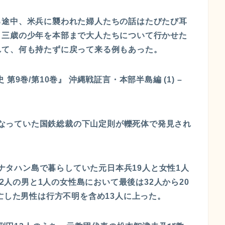
る途中、米兵に襲われた婦人たちの話はたびたび耳
、三歳の少年を本部まで大人たちについて行かせた
れて、何も持たずに戻って来る例もあった。
9巻/第10巻』 沖縄戦証言・本部半島編 (1) –
明となっていた国鉄総裁の下山定則が轢死体で発見され
島アナタハン島で暮らしていた元日本兵19人と女性1人
32人の男と1人の女性島において最後は32人から20
亡した男性は行方不明を含め13人に上った。