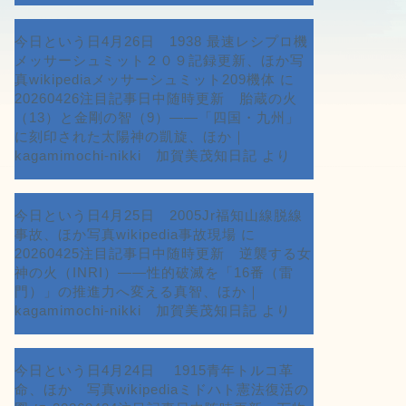
今日という日4月26日 1938 最速レシプロ機
メッサーシュミット２０９記録更新、ほか写
真wikipediaメッサーシュミット209機体
に
20260426注目記事日中随時更新 胎蔵の火
（13）と金剛の智（9）――「四国・九州」
に刻印された太陽神の凱旋、ほか｜
kagamimochi-nikki 加賀美茂知日記
より
今日という日4月25日 2005Jr福知山線脱線
事故、ほか写真wikipedia事故現場
に
20260425注目記事日中随時更新 逆襲する女
神の火（INRI）――性的破滅を「16番（雷
門）」の推進力へ変える真智、ほか｜
kagamimochi-nikki 加賀美茂知日記
より
今日という日4月24日 1915青年トルコ革
命、ほか 写真wikipediaミドハト憲法復活の