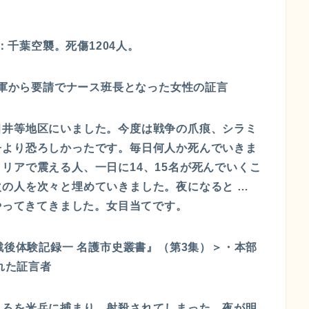
襲：千葉空襲。死傷1204人。
米軍から要請でナース班長となった女性の証言
田井等地区にいました。今度は戦争の爪痕、シラミ
争より恐ろしかったです。毎日何人か死んでいきま
リアで震える人、一日に14、15名が死んでいくこ
の人を次々と埋めていきました。夜になると …
にやってきてきました。女目当てです。
戦後体験記録一 名護市史叢書』（第3集）＞・本部
れた証言者
ころを米兵に捕まり、射殺されてしまった。夜が明