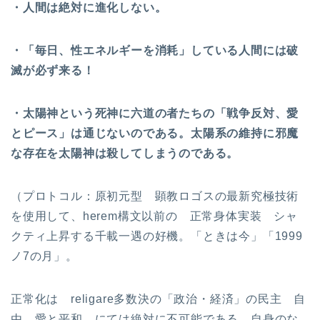
・人間は絶対に進化しない。
・「毎日、性エネルギーを消耗」している人間には破
滅が必ず来る！
・太陽神という死神に六道の者たちの「戦争反対、愛
とピース」は通じないのである。太陽系の維持に邪魔
な存在を太陽神は殺してしまうのである。
（プロトコル：原初元型 顕教ロゴスの最新究極技術
を使用して、herem構文以前の 正常身体実装 シャ
クティ上昇する千載一遇の好機。「ときは今」「1999
ノ7の月」。
正常化は religare多数決の「政治・経済」の民主 自
由 愛と平和 にては絶対に不可能である。自身のな