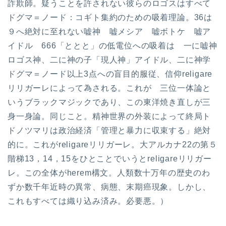
詐欺師。疑うことを許されない彼らのロゴスはすべて
ドグマ＝ノード：コギト集約のための吸着理論。36は
９へ絶対に至れない嘘神 嘘メシア 嘘ボトケ 嘘ア
イドル 666「ととと」の低電位への吸着は 一に嘘神
ロゴス神、二に神の子「現人神」アイドル、二に神学
ドグマ＝ノード以上3点への盲目的服従、信仰religare
リリガーレによって為される。これが 三位一体論と
いうブラックマジックであり、この東洋焼き直しが三
身一身論。同じこと。精神世界の外装によって終局ト
ドノツマリは政治経済「管理と暴力に収束する」絶対
的に。これがreligareリリガーレ。大アルカナ22の第５
階梯13，14，15をひとことでいうとreligareリリガー
レ。この全体がherem構文。人類数十万年の歴史のわ
ずか数千年近時の異常、病態、末期癌現象。しかし、
これもすべては織り込み済み。必要悪。）