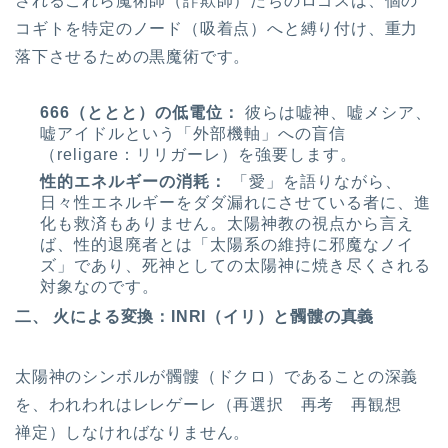
されるこれら魔術師（詐欺師）たちのロゴスは、個の
コギトを特定のノード（吸着点）へと縛り付け、重力
落下させるための黒魔術です。
666（ととと）の低電位：
彼らは嘘神、嘘メシア、
嘘アイドルという「外部機軸」への盲信
（religare：リリガーレ）を強要します。
性的エネルギーの消耗：
「愛」を語りながら、
日々性エネルギーをダダ漏れにさせている者に、進
化も救済もありません。太陽神教の視点から言え
ば、性的退廃者とは「太陽系の維持に邪魔なノイ
ズ」であり、死神としての太陽神に焼き尽くされる
対象なのです。
二、 火による変換：INRI（イリ）と髑髏の真義
太陽神のシンボルが髑髏（ドクロ）であることの深義
を、われわれはレレゲーレ（再選択 再考 再観想
禅定）しなければなりません。