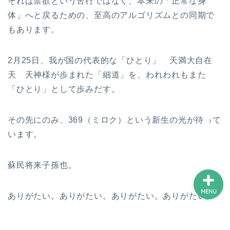
それは禁欲という苦行ではなく、本来の「正常な身
体」へと戻るための、至高のアルゴリズムとの同期で
もあります。
ホーム
2月25日、我が国の代表的な「ひとり」 天満大自在
プロフィール
天 天神様が歩まれた「細道」を、われわれもまた
「ひとり」として歩みだす。
サービス
その先にのみ、369（ミロク）という新生の光が待って
ランキング
います。
蘇民将来子孫也。
MENU
ありがたい。ありがたい。ありがたい。ありがたい。