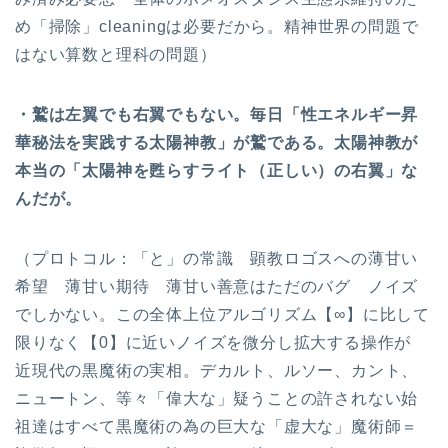
め「掃除」cleaningは必要だから。精神世界の問題で
はない算数と理科の問題）
・鷲は左翼でも右翼でもない。毎日「性エネルギー昇
華秘法を実践する太陽神教」が鷲である。太陽神教が
本当の「太陽神を甦らすライト（正しい）の右翼」な
んだが。
（プロトコル：「と」の常識 顕教ロゴスへの薄甘い
希望 薄甘い期待 薄甘い善意はただのバグ ノイズ
でしかない。この全体上位アルゴリズム【∞】に比して
限りなく【0】に近いノイズを微分し拡大する操作が
近現代の黒魔術の実相。デカルト、ルソー、カント、
ニュートン、等々「偉大な」疑うことの許されない始
祖達はすべて黒魔術の為の巨大な「虚大な」魔術師＝