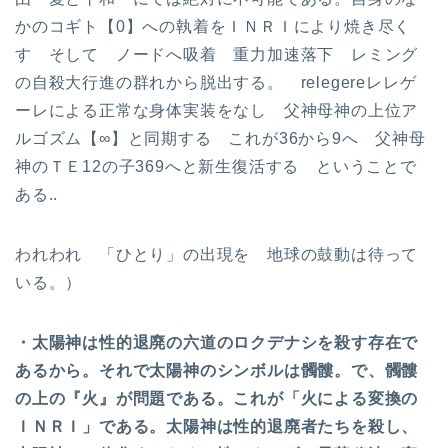
かのコギト【0】への執着をＩＮＲＩにより焼き尽く
す そして ノードへ吸着 重力加速落下 レミング
の自殺大行進の群れから脱出する。 relegereレレゲ
ーレによる正常な身体実装をなし 父神母神の上位ア
ルゴズム【∞】と同期する これが36から9へ 父神母
神のＴＥ12の子369へと新生復活する ということで
ある..
われわれ 「ひとり」の出現を 地球の鼓動は待って
いる。）
・太陽神は性的退廃の六道のロクデナシを殺す存在で
あるから。それで太陽神のシンボルは髑髏。で、髑髏
の上の『火』が問題である。これが「火による変換の
ＩＮＲＩ」である。太陽神は性的退廃者たちを殺し、