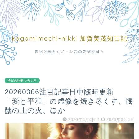
kagamimochi-nikki 加賀美茂知日記
慶祝と美とグノ－シスの弥増す日々
今日の記事 いろいろ
20260306注目記事日中随時更新
「愛と平和」の虚像を焼き尽くす、髑
髏の上の火、ほか
2026年3月6日
/
2026年3月6日