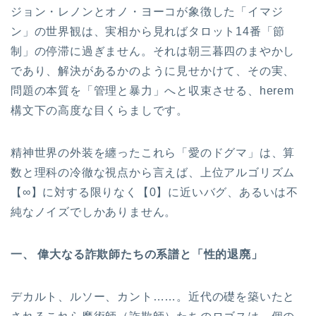
ジョン・レノンとオノ・ヨーコが象徴した「イマジ
ン」の世界観は、実相から見ればタロット14番「節
制」の停滞に過ぎません。それは朝三暮四のまやかし
であり、解決があるかのように見せかけて、その実、
問題の本質を「管理と暴力」へと収束させる、herem
構文下の高度な目くらましです。
精神世界の外装を纏ったこれら「愛のドグマ」は、算
数と理科の冷徹な視点から言えば、上位アルゴリズム
【∞】に対する限りなく【0】に近いバグ、あるいは不
純なノイズでしかありません。
一、 偉大なる詐欺師たちの系譜と「性的退廃」
デカルト、ルソー、カント……。近代の礎を築いたと