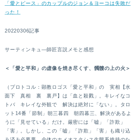
「愛とピース」のカップルのジョン＆ヨーコは失敗だ
った！
20220306記事
サーティンキュ―師匠言説メモと感想
＜「愛と平和」の虚像を焼き尽くす、髑髏の上の火＞
（プロトコル：顕教ロゴス「愛と平和」の 実相【水
面下 真相 裏 裏戸】は「血と殺戮」。キレイなコ
トバ キレイな外観で 解決は絶対に「ない」。タロ
ット14番「節制」朝三暮四 朝四暮三、解決があるよ
うに「見せている」だけ。厳密には「嘘」「詐欺」
「害」。しかし、この「嘘」「詐欺」「害」も織り込
み済み必要悪 全体のホメオスタシス生態系維持のた