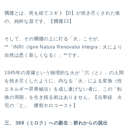
髑髏とは、死を経てコギト【0】が焼き尽くされた後
の、純粋な器です。【髑髏13】
そして、その髑髏の上に灯る「火」こそが、
**「INRI（Igne Natura Renovatur Integra：火により
自然は悉く新しくなる）」**です。
1945年の原爆という物理的な火が「六（と）」の人間
を焼き尽くしたように、内なる「火」による変換（性
エネルギー昇華秘法）を成し遂げない者に、この「転
換の周期」を生き残る術はありません。【法華経 火
宅の「と」 燔祭ホロコースト】
三、 369（ミロク）への新生：群れからの脱出