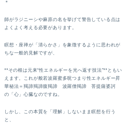
＊
師がラジニーシや麻原の名を挙げて警告している点は
よくよく考える必要があります。
瞑想・座禅が「清らかさ」を象徴するように思われが
ちな一般的見解ですが、
**その根は元来“性エネルギーを光へ返す技法”**ともい
えます。これが般若波羅蜜多呪つまり性エネルギー昇
華秘法＝羯諦羯諦腹羯諦 波羅僧羯諦 菩提薩婆訶
の「心」心臓なのですね。
しかし、この本質を「理解」しないまま瞑想を行う
と、