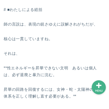
# ■わたしによる総括
ホーム
師の言説は、表現の鋭さゆえに誤解されがちだが、
プロフィール
核心は一貫していますね。
サービス
それは、
ランキング
**性エネルギーを昇華できない文明 あるいは個人
は、必ず退廃と暴力に沈む。
昇華の回路を回復するには、女神・蛇・太陽神の象徴
MENU
体系を正しく理解し直す必要がある。**