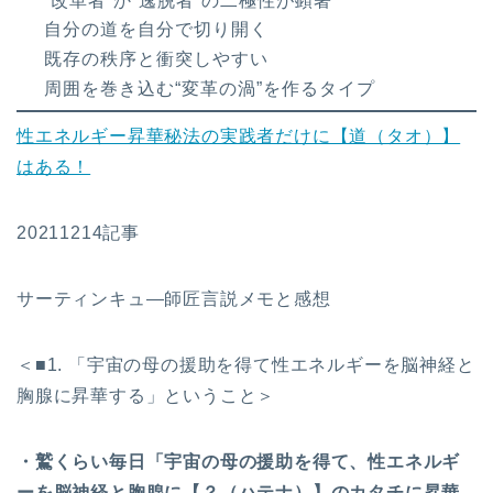
“改革者”か“逸脱者”の二極性が顕著
自分の道を自分で切り開く
既存の秩序と衝突しやすい
周囲を巻き込む“変革の渦”を作るタイプ
性エネルギー昇華秘法の実践者だけに【道（タオ）】
はある！
20211214記事
サーティンキュ―師匠言説メモと感想
＜■1. 「宇宙の母の援助を得て性エネルギーを脳神経と
胸腺に昇華する」ということ＞
・鷲くらい毎日「宇宙の母の援助を得て、性エネルギ
ーを脳神経と胸腺に【？（ハテナ）】のカタチに昇華