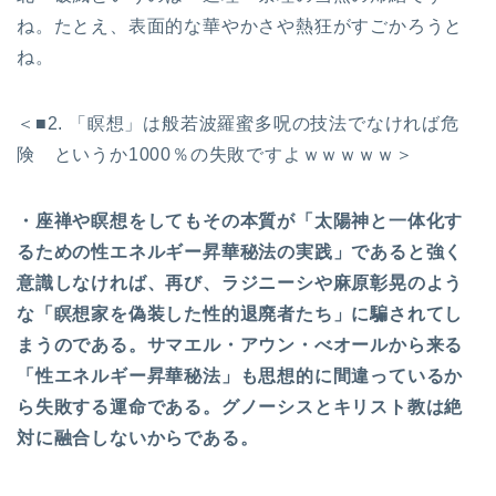
ね。たとえ、表面的な華やかさや熱狂がすごかろうと
ね。
＜■2. 「瞑想」は般若波羅蜜多呪の技法でなければ危
険 というか1000％の失敗ですよｗｗｗｗｗ＞
・座禅や瞑想をしてもその本質が「太陽神と一体化す
るための性エネルギー昇華秘法の実践」であると強く
意識しなければ、再び、ラジニーシや麻原彰晃のよう
な「瞑想家を偽装した性的退廃者たち」に騙されてし
まうのである。サマエル・アウン・べオールから来る
「性エネルギー昇華秘法」も思想的に間違っているか
ら失敗する運命である。グノーシスとキリスト教は絶
対に融合しないからである。