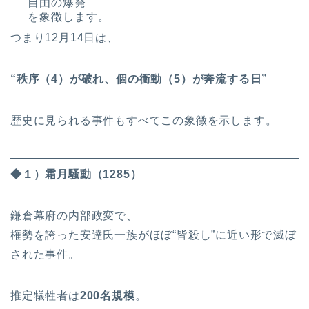
自由の爆発
を象徴します。
つまり12月14日は、
“秩序（4）が破れ、個の衝動（5）が奔流する日”
歴史に見られる事件もすべてこの象徴を示します。
◆１）霜月騒動（1285）
鎌倉幕府の内部政変で、
権勢を誇った安達氏一族がほぼ“皆殺し”に近い形で滅ぼ
された事件。
推定犠牲者は
200名規模
。