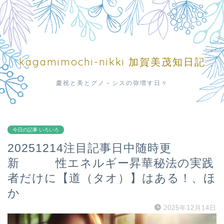
kagamimochi-nikki 加賀美茂知日記
慶祝と美とグノ－シスの弥増す日々
今日の記事 いろいろ
20251214注目記事日中随時更
新 性エネルギー昇華秘法の実践
者だけに【道（タオ）】はある！、ほ
か
2025年12月14日