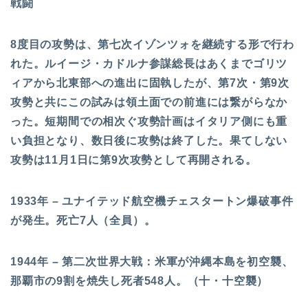
戦闘
8度目の攻勢は、第七次イゾンツォを継続する形で行わ
れた。ルイージ・カドルナ参謀総長はあくまでゴリツ
ィアから北東部への進出に固執したが、第7次・第9次
攻勢と共にこの試みは領土面での前進には繋がらなか
った。短期間での相次ぐ攻勢計画はイタリア側にも重
い負担となり、数日後に攻勢は終了した。果てしない
攻勢は11月1日に第9次攻勢として再開される。
1933年 – ユナイテッド航空機チェスタートン爆破事件
が発生。死亡7人（全員）。
1944年 – 第二次世界大戦：米軍が沖縄本島を初空襲、
那覇市の9割を焼失し死者548人。（十・十空襲）