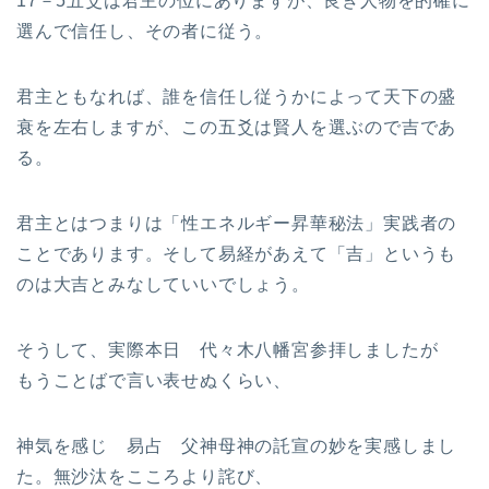
17－5五爻は君主の位にありますが、良き人物を的確に
選んで信任し、その者に従う。
君主ともなれば、誰を信任し従うかによって天下の盛
衰を左右しますが、この五爻は賢人を選ぶので吉であ
る。
君主とはつまりは「性エネルギー昇華秘法」実践者の
ことであります。そして易経があえて「吉」というも
のは大吉とみなしていいでしょう。
そうして、実際本日 代々木八幡宮参拝しましたが
もうことばで言い表せぬくらい、
神気を感じ 易占 父神母神の託宣の妙を実感しまし
た。無沙汰をこころより詫び、