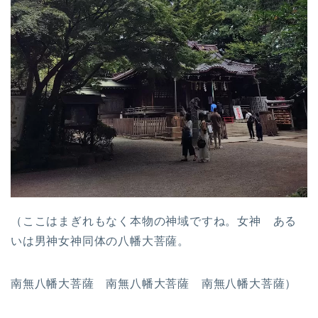
（ここはまぎれもなく本物の神域ですね。女神 ある
いは男神女神同体の八幡大菩薩。
南無八幡大菩薩 南無八幡大菩薩 南無八幡大菩薩）