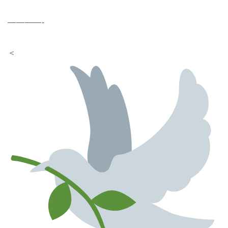
————-
＜