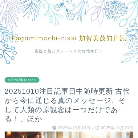
kagamimochi-nikki 加賀美茂知日記
慶祝と美とグノ－シスの弥増す日々
今日の記事 いろいろ
20251010注目記事日中随時更新 古代
から今に通じる真のメッセージ、そ
して人類の原観念は一つだけであ
る！、ほか
2025年10月10日
/
2025年10月10日