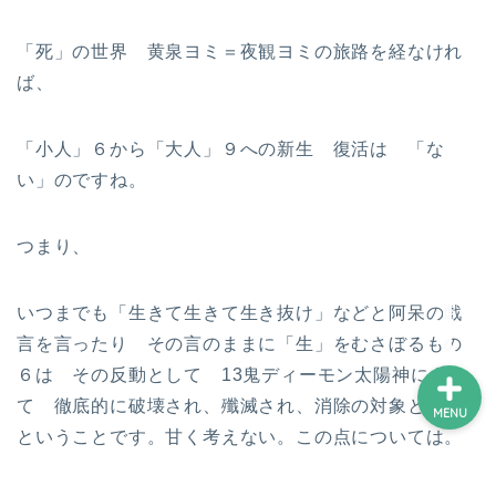
「死」の世界 黄泉ヨミ＝夜観ヨミの旅路を経なけれ
ホーム
ば、
プロフィール
「小人」６から「大人」９への新生 復活は 「な
い」のですね。
サービス
つまり、
ランキング
いつまでも「生きて生きて生き抜け」などと阿呆の戯
言を言ったり その言のままに「生」をむさぼるもの
６は その反動として 13鬼ディーモン太陽神によっ
て 徹底的に破壊され、殲滅され、消除の対象となる
MENU
ということです。甘く考えない。この点については。