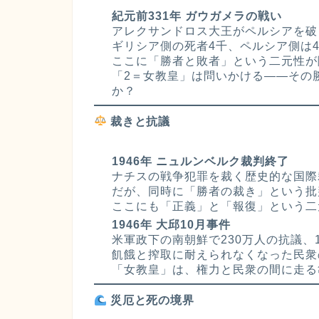
紀元前331年 ガウガメラの戦い
アレクサンドロス大王がペルシアを破
ギリシア側の死者4千、ペルシア側は
ここに「勝者と敗者」という二元性が
「2＝女教皇」は問いかける――その
か？
裁きと抗議
1946年 ニュルンベルク裁判終了
ナチスの戦争犯罪を裁く歴史的な国際
だが、同時に「勝者の裁き」という批
ここにも「正義」と「報復」という二
1946年 大邱10月事件
米軍政下の南朝鮮で230万人の抗議、
飢餓と搾取に耐えられなくなった民衆
「女教皇」は、権力と民衆の間に走る
災厄と死の境界