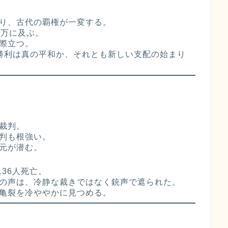
り、古代の覇権が一変する。
4万に及ぶ。
際立つ。
勝利は真の平和か、それとも新しい支配の始まり
裁判。
判も根強い。
元が潜む。
136人死亡。
の声は、冷静な裁きではなく銃声で遮られた。
亀裂を冷ややかに見つめる。