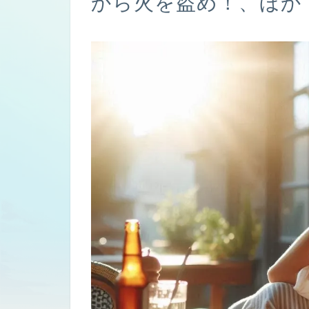
から火を盗め！、ほか