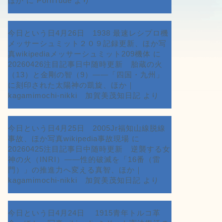
ほか
に
PornTude
より
今日という日4月26日 1938 最速レシプロ機
メッサーシュミット２０９記録更新、ほか写
真wikipediaメッサーシュミット209機体
に
20260426注目記事日中随時更新 胎蔵の火
（13）と金剛の智（9）――「四国・九州」
に刻印された太陽神の凱旋、ほか｜
kagamimochi-nikki 加賀美茂知日記
より
今日という日4月25日 2005Jr福知山線脱線
事故、ほか写真wikipedia事故現場
に
20260425注目記事日中随時更新 逆襲する女
神の火（INRI）――性的破滅を「16番（雷
門）」の推進力へ変える真智、ほか｜
kagamimochi-nikki 加賀美茂知日記
より
今日という日4月24日 1915青年トルコ革