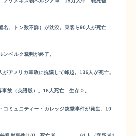
人 アケメネス朝ペルシア軍 15万人中 戦死傷
船（船名、トン数不詳）が沈没。乗客ら90人が死亡
ュルンベルク裁判が終了。
30万人がアメリカ軍政に抗議して蜂起。136人が死亡。
便墜落事故（英語版）。18人死亡 生存０。
クワ・コミュニティー・カレッジ銃撃事件が発生。10
トリップ銃乱射事件[10]。死亡者 61人（容疑者1