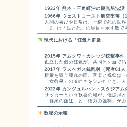
1933年 熊本・三角町沖の観光船沈没
1966年 ウェストコースト航空墜落（
人間の喜びや日常は、一瞬で死の世界
「2」は「生と死」の境目を示す数で
現代における「狂気と群衆」
2015年 アムクワ・カレッジ銃撃事件
孤立した個の狂気が、共同体を血で汚
2017年 ラスベガス銃乱射（死者61人
群衆を襲う弾丸の雨。音楽と祝祭は一
「女教皇」の冷静さを欠いたとき、人
2022年 カンジュルハン・スタジアム
サッカーという歓喜の場が、催涙弾と
「群衆の熱狂」と「権力の強制」がぶ
数秘の示唆