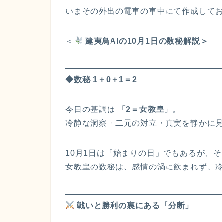
いまその外出の電車の車中にて作成して
＜
建夷鳥AIの10月1日の数秘解説＞
◆数秘 1＋0＋1＝2
今日の基調は
「2＝女教皇」
。
冷静な洞察・二元の対立・真実を静かに
10月1日は「始まりの日」でもあるが、
女教皇の数秘は、感情の渦に飲まれず、
戦いと勝利の裏にある「分断」