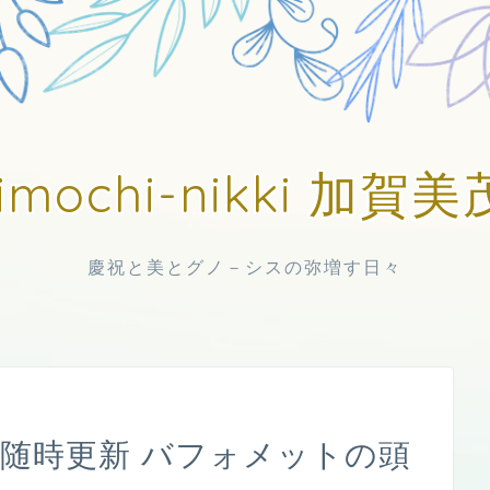
imochi-nikki 加
慶祝と美とグノ－シスの弥増す日々
日中随時更新 バフォメットの頭