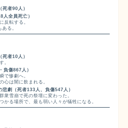
（死者90人）
18人全員死亡）
に反転する。
もある。
（死者10人）
す。
・負傷867人）
瞬で惨劇へ。
の心は闇に飲まれる。
の悲劇（死者133人、負傷547人）
群衆雪崩で死の祭壇に変わった。
つかる場所で、最も弱い人々が犠牲になる。