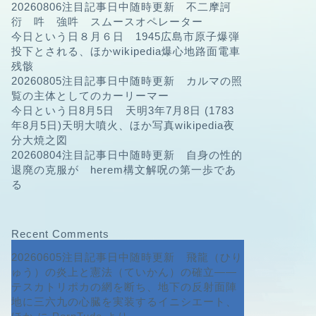
20260806注目記事日中随時更新 不二摩訶
衍 吽 強吽 スムースオペレーター
今日という日８月６日 1945広島市原子爆弾
投下とされる、ほかwikipedia爆心地路面電車
残骸
20260805注目記事日中随時更新 カルマの照
覧の主体としてのカーリーマー
今日という日8月5日 天明3年7月8日 (1783
年8月5日)天明大噴火、ほか写真wikipedia夜
分大焼之図
20260804注目記事日中随時更新 自身の性的
退廃の克服が herem構文解呪の第一歩であ
る
Recent Comments
20260605注目記事日中随時更新 飛龍（ひり
ゅう）の炎上と憲法（ていかん）の確立――
テスカトリポカの網を断ち、地下の反射面陣
地に三六九の心臓を実装するイニシエート、