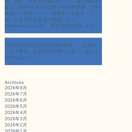
命、ほか 写真wikipediaミドハト憲法復活の
図
に
20260424注目記事日中随時更新 万物
貫通の「真智」――「飛車角」を駆り「王
将」と合体する垂直の凱旋、ほか｜
kagamimochi-nikki 加賀美茂知日記
より
20260406注目記事日中随時更新 土俵の
「女人禁制」を真実の昇華へと貫く、ほか
に
porntude
より
Archives
2026年8月
2026年7月
2026年6月
2026年5月
2026年4月
2026年3月
2026年2月
2026年1月