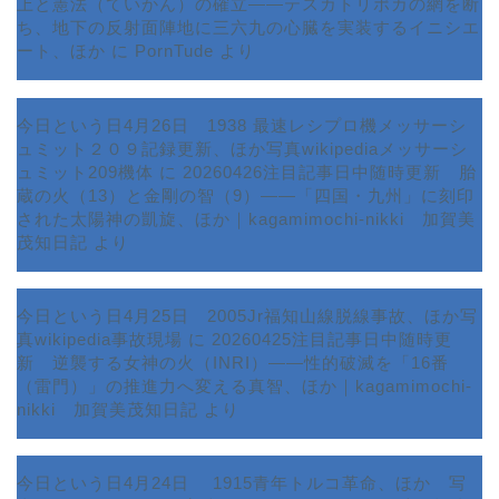
上と憲法（ていかん）の確立――テスカトリポカの網を断
ち、地下の反射面陣地に三六九の心臓を実装するイニシエ
ート、ほか
に
PornTude
より
今日という日4月26日 1938 最速レシプロ機メッサーシ
ュミット２０９記録更新、ほか写真wikipediaメッサーシ
ュミット209機体
に
20260426注目記事日中随時更新 胎
蔵の火（13）と金剛の智（9）――「四国・九州」に刻印
された太陽神の凱旋、ほか｜kagamimochi-nikki 加賀美
茂知日記
より
今日という日4月25日 2005Jr福知山線脱線事故、ほか写
真wikipedia事故現場
に
20260425注目記事日中随時更
新 逆襲する女神の火（INRI）――性的破滅を「16番
ホーム
（雷門）」の推進力へ変える真智、ほか｜kagamimochi-
nikki 加賀美茂知日記
より
プロフィール
今日という日4月24日 1915青年トルコ革命、ほか 写
サービス