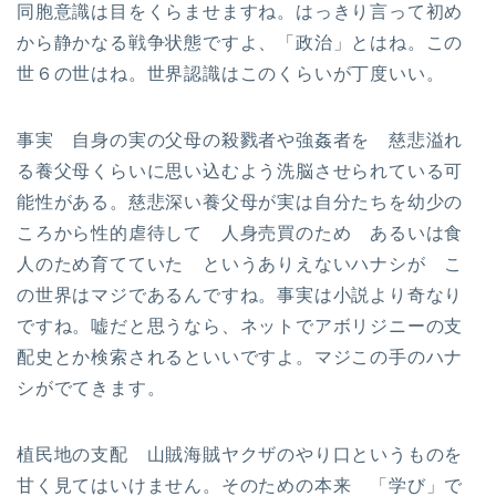
同胞意識は目をくらませますね。はっきり言って初め
から静かなる戦争状態ですよ、「政治」とはね。この
世６の世はね。世界認識はこのくらいが丁度いい。
事実 自身の実の父母の殺戮者や強姦者を 慈悲溢れ
る養父母くらいに思い込むよう洗脳させられている可
能性がある。慈悲深い養父母が実は自分たちを幼少の
ころから性的虐待して 人身売買のため あるいは食
人のため育てていた というありえないハナシが こ
の世界はマジであるんですね。事実は小説より奇なり
ですね。嘘だと思うなら、ネットでアボリジニーの支
配史とか検索されるといいですよ。マジこの手のハナ
シがでてきます。
植民地の支配 山賊海賊ヤクザのやり口というものを
甘く見てはいけません。そのための本来 「学び」で