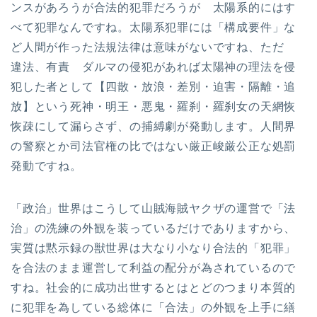
ンスがあろうが合法的犯罪だろうが 太陽系的にはす
べて犯罪なんですね。太陽系犯罪には「構成要件」な
ど人間が作った法規法律は意味がないですね、ただ
違法、有責 ダルマの侵犯があれば太陽神の理法を侵
犯した者として【四散・放浪・差別・迫害・隔離・追
放】という死神・明王・悪鬼・羅刹・羅刹女の天網恢
恢疎にして漏らさず、の捕縛劇が発動します。人間界
の警察とか司法官権の比ではない厳正峻厳公正な処罰
発動ですね。
「政治」世界はこうして山賊海賊ヤクザの運営で「法
治」の洗練の外観を装っているだけでありますから、
実質は黙示録の獣世界は大なり小なり合法的「犯罪」
を合法のまま運営して利益の配分が為されているので
すね。社会的に成功出世するとはとどのつまり本質的
に犯罪を為している総体に「合法」の外観を上手に繕