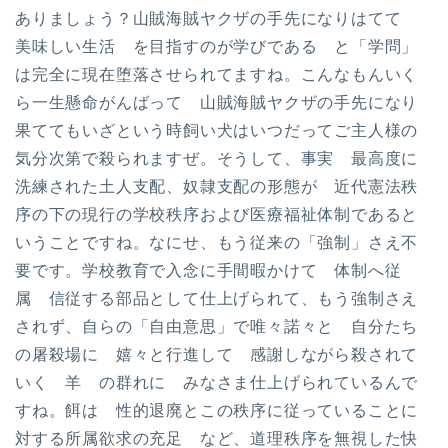
ありましょう？山賊海賊ヤクザの手先になりはてて
美味しい生活 を目指すのが学びである と「学問」
は完全に現在堕落させられてますね。こんなもんいく
ら一生懸命がんばって 山賊海賊ヤクザの手先になり
果ててもいざという時飼い犬はいつだってご主人様の
気分次第で殺られますぜ。そうして、事実 最高度に
洗練された土人支配、奴隷支配の形態が 近代憲法秩
序の下の現行の学校秩序および医療福祉体制であると
いうことですね。なにせ、もう従来の「強制」さえ不
要です。学校教育で入念に手間暇かけて 体制へ従
属 信従する部品として仕上げられて、もう強制さえ
されず、自らの「自由意思」で唯々諾々と 自分たち
の屠殺場に 嬉々と行進して 感謝しながら殺されて
いく 羊 の群れに みなさま仕上げられているんで
すね。餌は 性的退廃とこの秩序に従っていることに
対する所属欲求の充足 など、道理秩序を無視した快