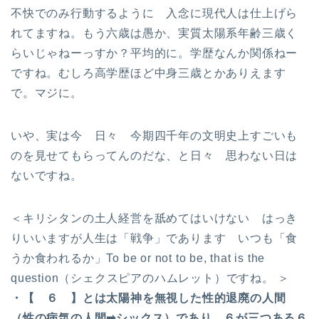
不快でのみ行動するように 入念に現代人は仕上げら
れてますね。もう六歳は愚か、実質太陽系年齢三歳く
らいじゃねーっすか？平均的に。学歴なんか関係ねー
ですね。むしろ高学歴ほど中身三歳とかありえます
で。マジに。
いや、実は今 日々 今期四千年の文明史上すごいも
のを見せてもらってんのだな、と日々 思わない日は
ないですね。
＜キリシタンの土人経営を舐めてはいけない はっき
りいいますが人生は「戦争」であります いつも「食
うか食われるか」To be or not to be, that is the
question（シェクスピアのハムレット）ですね。 ＞
・【 ６ 】とは太陽神を無視した性的退廃の人間
（性の病気の人間➡シックス）であり、６が三つある６