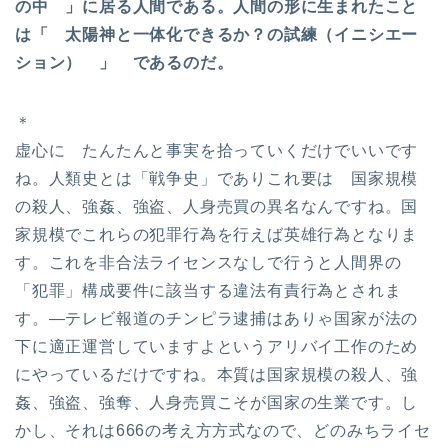
の中 」に居る人間である。人間の形に生まれたこと
は「 太陽神と一体化できるか？の試練（イニシエー
ション） 」 であるのだ。
＊
虚心に たんたんと事実を拾っていくだけでいいです
ね。人類史とは「戦争史」でありこれ要は 国家規模
の殺人、強姦、強盗、人身売買の異名なんですね。国
家規模でこれらの犯罪行為を行えば英雄行為となりま
す。これを非合法ライセンスなしで行うと人間界の
「犯罪」構成要件に該当する違法有責行為とされま
す。—テレビ報道のチンピラ逮捕はありゃ国家が法の
下に適正運営していますよというアリバイ工作のため
にやっているだけですね。本質は国家規模の殺人、強
姦、強盗、強奪、人身売買こそが国家の生業です。し
かし、それは666の考え方方式なので、どのみちライセ