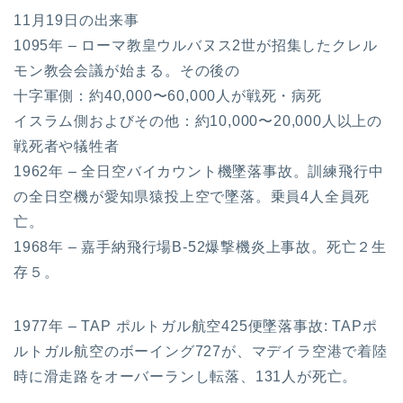
11月19日の出来事
1095年 – ローマ教皇ウルバヌス2世が招集したクレル
モン教会会議が始まる。その後の
十字軍側：約40,000〜60,000人が戦死・病死
イスラム側およびその他：約10,000〜20,000人以上の
戦死者や犠牲者
1962年 – 全日空バイカウント機墜落事故。訓練飛行中
の全日空機が愛知県猿投上空で墜落。乗員4人全員死
亡。
1968年 – 嘉手納飛行場B-52爆撃機炎上事故。死亡２生
存５。
1977年 – TAP ポルトガル航空425便墜落事故: TAPポ
ルトガル航空のボーイング727が、マデイラ空港で着陸
時に滑走路をオーバーランし転落、131人が死亡。