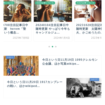
の記事 いろいろ
今日の記事 いろいろ
今日の記事 いろいろ
250708注目記事日中
20240104注目記事日中
20231028注目記事
時更新 herem「聖
随時更新 やっぱり今年も
随時更新 太陽神髑
という概念...
キャンドルジュ...
火、かごめうたの...
2025年7月8日
2024年1月4日
2023年10
今日という日11月19日 1095クレルモン
公会議、ほか写真wikipe...
今日という日11月20日 1917カンブレー
の戦い、ほかwikiped...