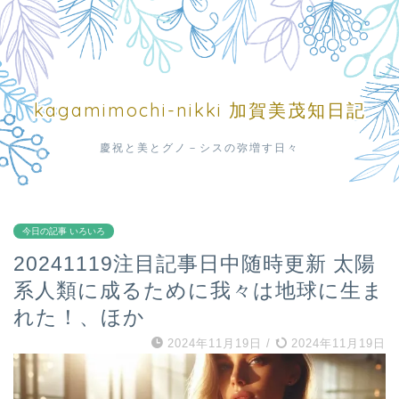
kagamimochi-nikki 加賀美茂知日記
慶祝と美とグノ－シスの弥増す日々
今日の記事 いろいろ
20241119注目記事日中随時更新 太陽
系人類に成るために我々は地球に生ま
れた！、ほか
2024年11月19日
/
2024年11月19日