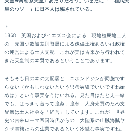
天皇➡南朝系天皇）あたりだろう。いまだに「 桓武天
皇のウソ 」に日本人は騙されている。
＊
1868 英国およびイエズス会による 現地植民地土人
の 売国少数被差別階層による傀儡王権あるいは政権
の運営による土人支配 これが実は古来から行われて
きた天皇制の本質であるということであります。
そもそも日の本の支配層と ニホンドジンが同胞です
らない（かもしれないという思考実験でいいですね始
めは）という事実をうけいれる。見た目はたとえ一緒
でも、はっきり言って強姦、強奪、人身売買のため支
配層は土人社会を「経営」しています。これが 世界
史の古来ローマ帝国時代からの 大陸系の山賊海賊ヤ
クザ貴族たちの生業であるという冷徹な事実ですね。