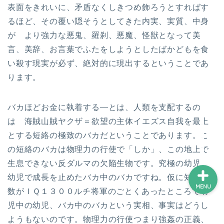
表面をきれいに、矛盾なくしきつめ飾ろうとすればす
るほど、その覆い隠そうとしてきた内実、実質、中身
ホーム
が より強力な悪鬼、羅刹、悪魔、怪獣となって美
言、美辞、お言葉でふたをしようとしたばかどもを食
プロフィール
い殺す現実が必ず、絶対的に現出するということであ
ります。
サービス
バカほどお金に執着する—とは、人類を支配するの
ランキング
は 海賊山賊ヤクザ＝欲望の主体イエズス自我を最上
とする短絡の極致のバカだということであります。こ
の短絡のバカは物理力の行使で「しか」、この地上で
生息できない反ダルマの欠陥生物です。究極の幼児
幼児で成長を止めたバカ中のバカですね。仮に知能指
MENU
数がＩＱ１３００ルチ将軍のごとくあったところで幼
児中の幼児、バカ中のバカという実相、事実はどうし
ようもないのです。物理力の行使つまり強姦の正義、