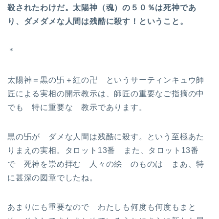
殺されたわけだ。太陽神（魂）の５０％は死神であ
り、ダメダメな人間は残酷に殺す！ということ。
＊
太陽神＝黒の卐＋紅の卍 というサーティンキュウ師
匠による実相の開示教示は、師匠の重要なご指摘の中
でも 特に重要な 教示であります。
黒の卐が ダメな人間は残酷に殺す。という至極あた
りまえの実相。タロット13番 また、タロット13番
で 死神を崇め拝む 人々の絵 のものは まあ、特
に甚深の図章でしたね。
あまりにも重要なので わたしも何度も何度もまと