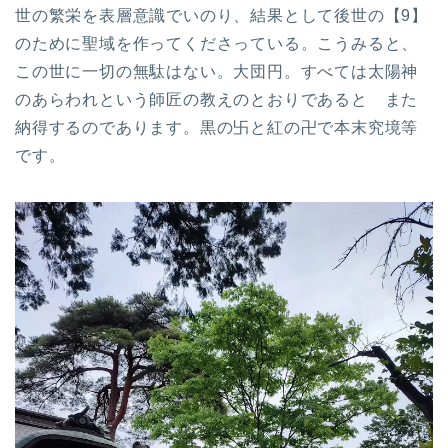
世の繁栄を表層意識でいのり、結果として後世の【9】
のために聖域を作ってくださっている。こうみると、
この世に一切の無駄はない。大団円。すべては太陽神
のあらわれという師匠の教えのとおりであると また
納得するのであります。黒の卐と紅の卍で本末究境等
です。