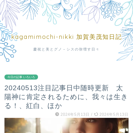
kagamimochi-nikki 加賀美茂知日記
慶祝と美とグノ－シスの弥増す日々
今日の記事 いろいろ
20240513注目記事日中随時更新 太
陽神に肯定されるために、我々は生き
る！、紅白、ほか
2024年5月13日
/
2024年5月13日