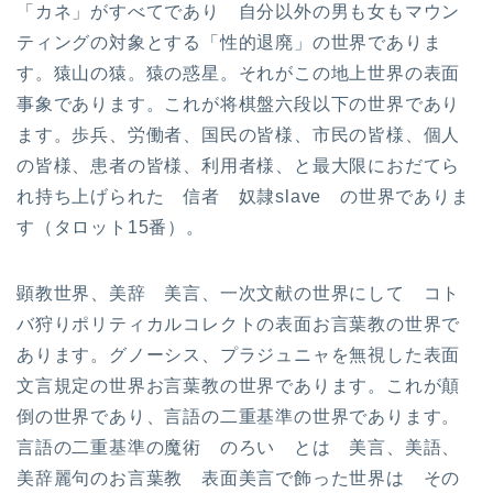
「カネ」がすべてであり 自分以外の男も女もマウン
ティングの対象とする「性的退廃」の世界でありま
す。猿山の猿。猿の惑星。それがこの地上世界の表面
事象であります。これが将棋盤六段以下の世界であり
ます。歩兵、労働者、国民の皆様、市民の皆様、個人
の皆様、患者の皆様、利用者様、と最大限におだてら
れ持ち上げられた 信者 奴隷slave の世界でありま
す（タロット15番）。
顕教世界、美辞 美言、一次文献の世界にして コト
バ狩りポリティカルコレクトの表面お言葉教の世界で
あります。グノーシス、プラジュニャを無視した表面
文言規定の世界お言葉教の世界であります。これが顛
倒の世界であり、言語の二重基準の世界であります。
言語の二重基準の魔術 のろい とは 美言、美語、
美辞麗句のお言葉教 表面美言で飾った世界は その