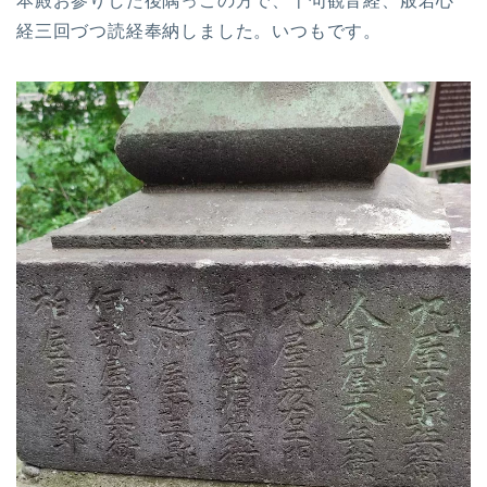
本殿お参りした後隅っこの方で、十句観音経、般若心
経三回づつ読経奉納しました。いつもです。