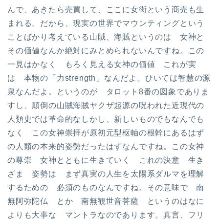
んで、あきたら売買して、ここに女衒という商売も生
まれる。だから、現実の世界でマウンティングという
ことばかり考えている山賊、海賊というのは 女神と
その価値なんか絶対にみとめられないんですね。この
一見はかなく もろく見える女神の価値 これが実
は 本物の「力strength」なんだよ。ひいては智慧の源
泉なんだよ。というのが タロット8番の図象でありま
すし、顛倒の山賊海賊ヤクザ起源の呪われた近現代の
人類史では革命的なしかし、新しいものでもなんでも
なく この女神崇拝が原初元型枢軸の根幹にあるはず
の人類の本来的姿勢だったはずなんですね。この女神
の尊崇 女神とともに生きていく これの決意 生き
ざま 姿勢は まず真実の人生を太陽系ダルマを理解
するための 必須のものなんですね。その意味で 南
無阿弥陀仏 とか 南無観世音菩薩 というのはなに
よりも大事な マントラなのであります。真言、フリ