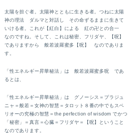
太陽を担ぐ者。太陽神とともに生きる者。つねに太陽
神の理法 ダルマと対話し その命ずるままに生きて
いける者。これが【紅白】による 紅の卍との合一
なのですね。そして、これは秘密、フリダヤ、【呪】
でありますから 般若波羅蜜多【呪】 なのでありま
す。
「性エネルギー昇華秘法」は 般若波羅蜜多呪 であ
るとは、
「性エネルギー昇華秘法」は グノーシス＝プラジュ
ニャ＝般若＝女神の智慧＝タロット８番の中でもスペ
リオーの究極の智慧＝the perfection of wisdom でかつ
「秘密」＝真言＝心臓＝フリダヤ＝【呪】ということ
なのであります。