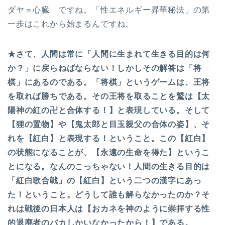
ダヤ＝心臓 ですね。「性エネルギー昇華秘法」の第
一歩はこれから始まるんですね。
★さて、人間は常に「人間に生まれて生きる目的は何
か？」に戻らねばならない！しかしその解答は「将
棋」にあるのである。「将棋」というゲームは、王将
を取れば勝ちである。その王将を取ることを鷲は【太
陽神の紅の卍と合体する！】と表現している。そして
【狸の置物】や【鬼太郎と目玉親父の合体の姿】、そ
れを【紅白】と表現する！ということ。この【紅白】
の状態になることが、【永遠の生命を得た】というこ
とになる。なんのこっちゃない！人間の生きる目的は
「紅白歌合戦」の【紅白】という二つの漢字にあっ
た！ということ。どうして誰も解らなかったのか？そ
れは戦後の日本人は【おカネを神のように崇拝する性
的退廃者のバカしかいなかったから！】である。