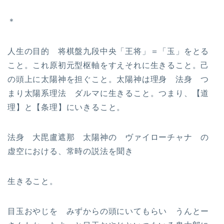
＊
人生の目的 将棋盤九段中央「王将」＝「玉」をとる
こと。これ原初元型枢軸をすえそれに生きること。己
の頭上に太陽神を担ぐこと。太陽神は理身 法身 つ
まり太陽系理法 ダルマに生きること。つまり、【道
理】と【条理】にいきること。
法身 大毘盧遮那 太陽神の ヴァイローチャナ の
虚空における、常時の説法を聞き
生きること。
目玉おやじを みずからの頭にいてもらい うんとー