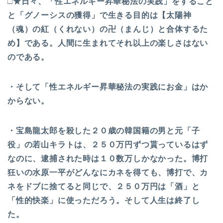
□★日々、「性エネルギー昇華秘法の実践」をすること
と「グノーシスの獲得」で生きる目的は【太陽神
（魂）の紅（くれない）の卍（まんじ）と合体するた
め】である。人間に生まれてそれ以上の楽しさはない
のである。
・そして「性エネルギー昇華秘法の実践にお金」はか
からない。
・宝島龍太郎を殺した２０歳の韓国籍の男と元「子
役」の若山キラトは、２５０万円ずつ貰っているはず
なのに、逮捕された時は１０数万しかなかった。博打
狂いの水原一平がどんなにカネを得ても、博打で、カ
ネをドブに捨てると同じで、２５０万円は「酒」と
「性的快楽」に使っただろう。そして人生は終了し
た。