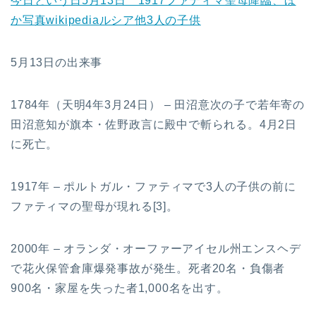
今日という日5月13日 1917ファティマ聖母降臨、ほ
か写真wikipediaルシア他3人の子供
5月13日の出来事
1784年（天明4年3月24日） – 田沼意次の子で若年寄の
田沼意知が旗本・佐野政言に殿中で斬られる。4月2日
に死亡。
1917年 – ポルトガル・ファティマで3人の子供の前に
ファティマの聖母が現れる[3]。
2000年 – オランダ・オーファーアイセル州エンスヘデ
で花火保管倉庫爆発事故が発生。死者20名・負傷者
900名・家屋を失った者1,000名を出す。