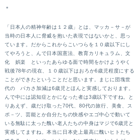
＊
「日本人の精神年齢は１２歳」とは、マッカ－サ－が
当時の日本人に脅威を抱いた表現ではないかと、思っ
ています。だからこれからこいつらを１０歳以下にし
てやろうと、んで日本国憲法、教育カリキュラム、文
化 娯楽 といったあらゆる面で時間をかけようやく
戦後78年の現在、１０歳以下はおろか6歳児程度にする
ことができたということだと思います。まじに団塊世
代の バカさ加減は6歳児とほんと実感しております。
んで中には認知症とかになった者は3歳以下ですね。と
りあえず、歳だけ取った70代、80代の旅行、美食、ス
ポ－ツ、芸能とか自分たちの快感やエゴ中心で動いて
いる無駄に太った醜い老人たちの中身はマジで6歳児と
実感してますね。本当に日本史上最高に醜いヒトたち