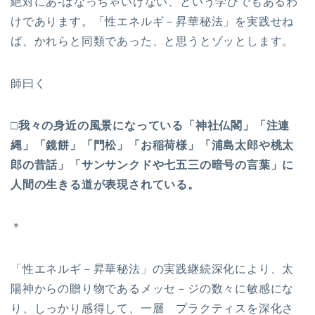
絶対にあ-はなっちゃいけない、という学びでもあるわ
けであります。「性エネルギ－昇華秘法」を実践せね
ば、かれらと同類であった、と思うとゾッとします。
師曰く
□我々の身近の風景になっている「神社仏閣」「注連
縄」「鏡餅」「門松」「お稲荷様」「浦島太郎や桃太
郎の昔話」「サンサンクドや七五三の暗号の言葉」に
人間の生きる道が表現されている。
＊
「性エネルギ－昇華秘法」の実践継続深化により、太
陽神からの贈り物であるメッセ－ジの数々に敏感にな
り、しっかり感得して、一層 プラクティスを深化さ