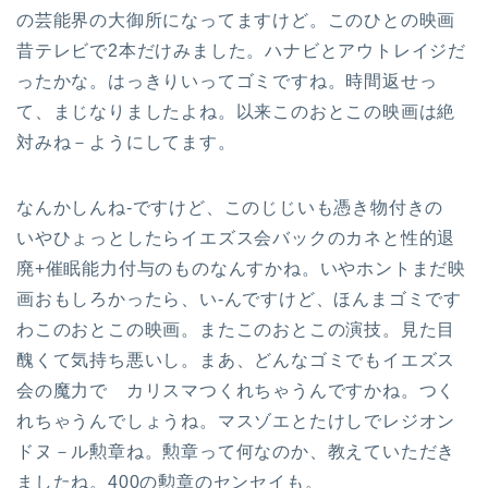
の芸能界の大御所になってますけど。このひとの映画
昔テレビで2本だけみました。ハナビとアウトレイジだ
ったかな。はっきりいってゴミですね。時間返せっ
て、まじなりましたよね。以来このおとこの映画は絶
対みね－ようにしてます。
なんかしんね-ですけど、このじじいも憑き物付きの
いやひょっとしたらイエズス会バックのカネと性的退
廃+催眠能力付与のものなんすかね。いやホントまだ映
画おもしろかったら、い-んですけど、ほんまゴミです
わこのおとこの映画。またこのおとこの演技。見た目
醜くて気持ち悪いし。まあ、どんなゴミでもイエズス
会の魔力で カリスマつくれちゃうんですかね。つく
れちゃうんでしょうね。マスゾエとたけしでレジオン
ドヌ－ル勲章ね。勲章って何なのか、教えていただき
ましたね。400の勲章のセンセイも。