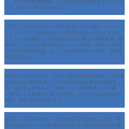
ち、地下の反射面陣地に三六九の心臓を実装するイニシエ
ート、ほか
に
PornTude
より
今日という日4月26日 1938 最速レシプロ機メッサーシ
ュミット２０９記録更新、ほか写真wikipediaメッサーシ
ュミット209機体
に
20260426注目記事日中随時更新 胎
蔵の火（13）と金剛の智（9）――「四国・九州」に刻印
された太陽神の凱旋、ほか｜kagamimochi-nikki 加賀美
茂知日記
より
今日という日4月25日 2005Jr福知山線脱線事故、ほか写
真wikipedia事故現場
に
20260425注目記事日中随時更
新 逆襲する女神の火（INRI）――性的破滅を「16番
ホーム
（雷門）」の推進力へ変える真智、ほか｜kagamimochi-
nikki 加賀美茂知日記
より
プロフィール
今日という日4月24日 1915青年トルコ革命、ほか 写
サービス
真wikipediaミドハト憲法復活の図
に
20260424注目記事