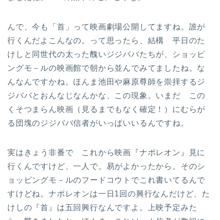
んで、今も「首」って映画劇場公開してますね。誰が
行くんだよこんなの。って思ったら、結構 平日のた
けしと同世代の太った醜いジジババたちが、ショッピ
ングモ－ルの映画館で朝から並んでみてましたね。な
んなんですかね。ほんま池田や麻原尊師を崇拝するジ
ジババとおんなじなんかな、この現象。いまだ この
くそつまらん映画（見るまでもなく確定！）にむらが
る団塊のジジババ信者がいっぱいいるんですね。
実はきょう非番で これから映画『ナポレオン』見に
行くんですけど、一人で。易がよかったから。そのシ
ョッピングモ－ルのフードコウトでこれ書いてるんで
すけどね。ナポレオンは一日1回の興行なんだけど、た
けしの『首』は五回興行なんですよ。上映予定みた