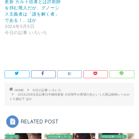
更新 カルト信者とは詐欺師
を拝む廃人だが、グノーシ
ス主義者は「謎を解く者」
である！、ほか
2024年5月5日
今日の記事 いろいろ
HOME
今日の記事 いろいろ
20231209注目記事日中随時更新 大谷翔平が希望の光という人間は精神レベルが
１０歳以下 ほか
RELATED POST
の記事 いろいろ
今日の記事 いろいろ
今日の記事 いろいろ