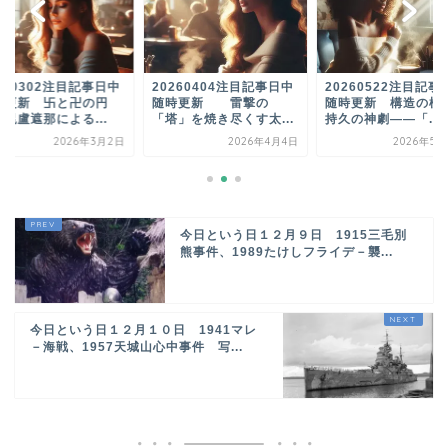
260302注目記事日中
20260404注目記事日中
20260522注目記事
時更新 卐と卍の円
随時更新 雷撃の
随時更新 構造の極
毘盧遮那による...
「塔」を焼き尽くす太...
持久の神劇――「...
2026年3月2日
2026年4月4日
2026年5月
今日という日１２月９日 1915三毛別
熊事件、1989たけしフライデ－襲...
今日という日１２月１０日 1941マレ
－海戦、1957天城山心中事件 写...