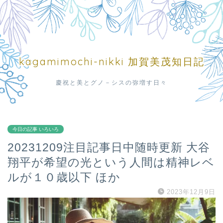
kagamimochi-nikki 加賀美茂知日記
慶祝と美とグノ－シスの弥増す日々
今日の記事 いろいろ
20231209注目記事日中随時更新 大谷
翔平が希望の光という人間は精神レベ
ルが１０歳以下 ほか
2023年12月9日