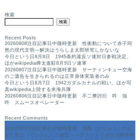
検索
検索
Recent Posts
20260808注目記事日中随時更新 性衝動について赤子同
然の現代文明—解決はうらしま太郎研究しかないな
今日という日8月8日 1945条約違反ソ連対日参戦決定、
ほかwikipedia樺太進駐8月9日ソ連軍
20260807注目記事日中随時更新 サーティンキュー空海
のご遺告を生きられるのは正常身体実装者のみ
今日という日8月7日 1942ガダルカナルの戦い、ほか写
真wikipedia上陸する米海兵隊
20260806注目記事日中随時更新 不二摩訶衍 吽 強
吽 スムースオペレーター
Recent Comments
20260605注目記事日中随時更新 飛龍（ひりゅう）の炎
上と憲法（ていかん）の確立――テスカトリポカの網を断