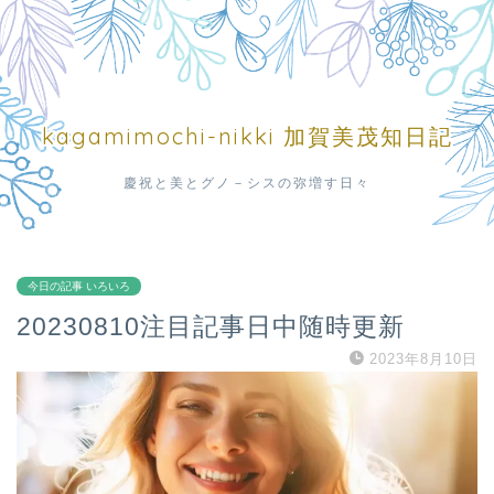
kagamimochi-nikki 加賀美茂知日記
慶祝と美とグノ－シスの弥増す日々
今日の記事 いろいろ
20230810注目記事日中随時更新
2023年8月10日