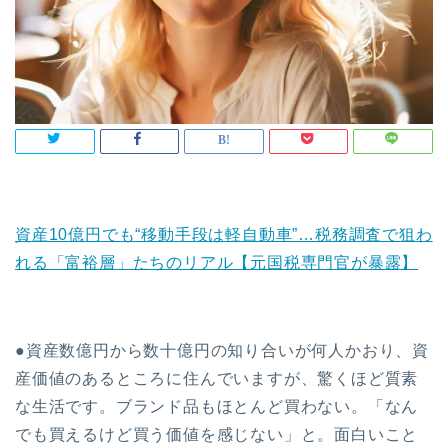
資産10億円でも“移動手段は軽自動車”…税務調査で狙わ
れる「富裕層」たちのリアル【元国税専門官が暴露】
●資産数億円から数十億円の知り合いが何人かおり、資
産価値のあるところに住んでいますが、驚くほど質素
な生活です。ブランド品もほとんど買わない。「なん
でも買えるけど買う価値を感じない」と。面白いこと