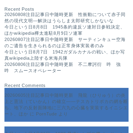
Recent Posts
20260808注目記事日中随時更新 性衝動について赤子同
然の現代文明—解決はうらしま太郎研究しかないな
今日という日8月8日 1945条約違反ソ連対日参戦決定、
ほかwikipedia樺太進駐8月9日ソ連軍
20260807注目記事日中随時更新 サーティンキュー空海
のご遺告を生きられるのは正常身体実装者のみ
今日という日8月7日 1942ガダルカナルの戦い、ほか写
真wikipedia上陸する米海兵隊
20260806注目記事日中随時更新 不二摩訶衍 吽 強
吽 スムースオペレーター
Recent Comments
20260605注目記事日中随時更新 飛龍（ひりゅう）の炎
上と憲法（ていかん）の確立――テスカトリポカの網を断
ち、地下の反射面陣地に三六九の心臓を実装するイニシエ
ート、ほか
に
PornTude
より