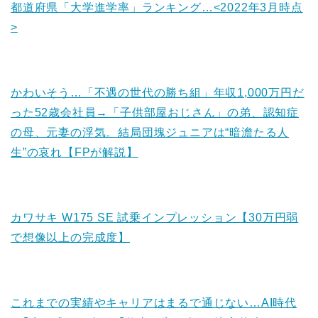
都道府県「大学進学率」ランキング…<2022年3月時点
>
かわいそう…「不遇の世代の勝ち組」年収1,000万円だ
った52歳会社員→「子供部屋おじさん」の弟、認知症
の母、元妻の浮気。結局団塊ジュニアは“暗澹たる人
生”の哀れ【FPが解説】
カワサキ W175 SE 試乗インプレッション【30万円弱
で想像以上の完成度】
これまでの実績やキャリアはまるで通じない…AI時代