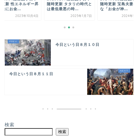
時更新 性エネルギー昇
随時更新 タタリの時代と
随時更新 宝島夫妻の
法にお金...
は最低最悪の時...
な「お金が神...
2023年10月4日
2025年1月7日
2024年5
今日という日８月１０日
今日という日８月１１日
検索
検索