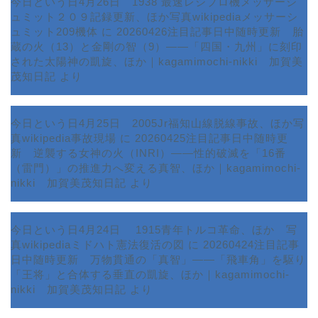
今日という日4月26日 1938 最速レシプロ機メッサーシ
ュミット２０９記録更新、ほか写真wikipediaメッサーシ
ュミット209機体
に
20260426注目記事日中随時更新 胎
蔵の火（13）と金剛の智（9）――「四国・九州」に刻印
された太陽神の凱旋、ほか｜kagamimochi-nikki 加賀美
茂知日記
より
今日という日4月25日 2005Jr福知山線脱線事故、ほか写
真wikipedia事故現場
に
20260425注目記事日中随時更
新 逆襲する女神の火（INRI）――性的破滅を「16番
ホーム
（雷門）」の推進力へ変える真智、ほか｜kagamimochi-
nikki 加賀美茂知日記
より
プロフィール
今日という日4月24日 1915青年トルコ革命、ほか 写
サービス
真wikipediaミドハト憲法復活の図
に
20260424注目記事
日中随時更新 万物貫通の「真智」――「飛車角」を駆り
ランキング
「王将」と合体する垂直の凱旋、ほか｜kagamimochi-
nikki 加賀美茂知日記
より