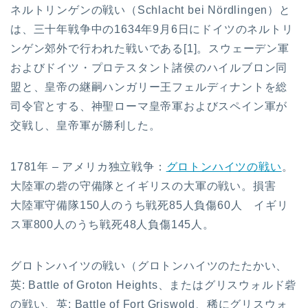
ネルトリンゲンの戦い（Schlacht bei Nördlingen）と
は、三十年戦争中の1634年9月6日にドイツのネルトリ
ンゲン郊外で行われた戦いである[1]。スウェーデン軍
およびドイツ・プロテスタント諸侯のハイルブロン同
盟と、皇帝の継嗣ハンガリー王フェルディナントを総
司令官とする、神聖ローマ皇帝軍およびスペイン軍が
交戦し、皇帝軍が勝利した。
1781年 – アメリカ独立戦争：
グロトンハイツの戦い
。
大陸軍の砦の守備隊とイギリスの大軍の戦い。損害
大陸軍守備隊150人のうち戦死85人負傷60人 イギリ
ス軍800人のうち戦死48人負傷145人。
グロトンハイツの戦い（グロトンハイツのたたかい、
英: Battle of Groton Heights、またはグリスウォルド砦
の戦い、英: Battle of Fort Griswold、稀にグリスウォ