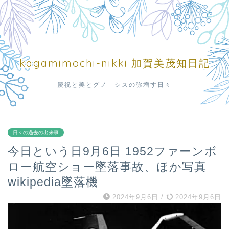
kagamimochi-nikki 加賀美茂知日記
慶祝と美とグノ－シスの弥増す日々
日々の過去の出来事
今日という日9月6日 1952ファーンボ
ロー航空ショー墜落事故、ほか写真
wikipedia墜落機
2024年9月6日
/
2024年9月6日