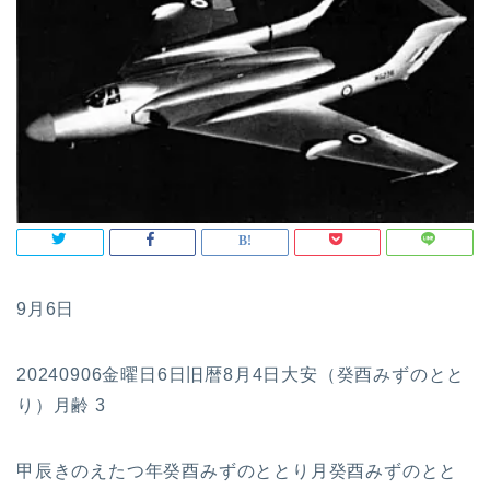
9月6日
20240906金曜日6日旧暦8月4日大安（癸酉みずのとと
り）月齢 3
甲辰きのえたつ年癸酉みずのととり月癸酉みずのとと