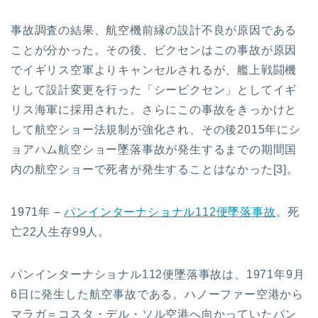
事故調査の結果、航空機前縁の設計不良が原因である
ことが分かった。その後、ビクセンはこの事故が原因
でイギリス空軍よりキャンセルされるが、艦上戦闘機
として設計変更を行った「シービクセン」としてイギ
リス海軍に採用された。さらにこの事故をきっかけと
して航空ショー法規制が強化され、その後2015年にシ
ョアハム航空ショー墜落事故が発生するまでの期間国
内の航空ショーで死者が発生することはなかった[3]。
1971年 –
パンインターナショナル112便墜落事故
。死
亡22人生存99人。
パンインターナショナル112便墜落事故は、1971年9月
6日に発生した航空事故である。ハノーファー空港から
マラガ＝コスタ・デル・ソル空港へ向かっていたパン