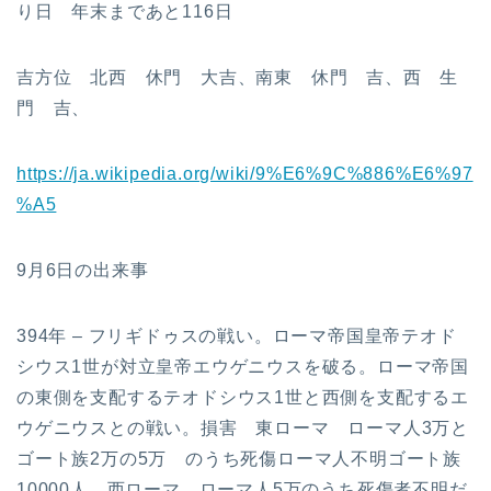
り日 年末まであと116日
吉方位 北西 休門 大吉、南東 休門 吉、西 生
門 吉、
https://ja.wikipedia.org/wiki/9%E6%9C%886%E6%97
%A5
9月6日の出来事
394年 – フリギドゥスの戦い。ローマ帝国皇帝テオド
シウス1世が対立皇帝エウゲニウスを破る。ローマ帝国
の東側を支配するテオドシウス1世と西側を支配するエ
ウゲニウスとの戦い。損害 東ローマ ローマ人3万と
ゴート族2万の5万 のうち死傷ローマ人不明ゴート族
10000人 西ローマ ローマ人5万のうち死傷者不明だ