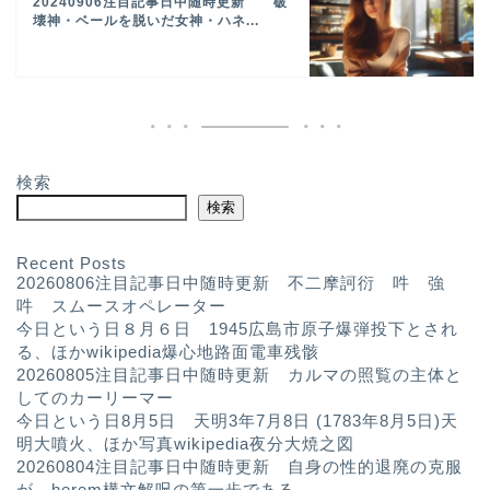
20240906注目記事日中随時更新 破
壊神・ベールを脱いだ女神・ハネ...
検索
検索
Recent Posts
20260806注目記事日中随時更新 不二摩訶衍 吽 強
吽 スムースオペレーター
今日という日８月６日 1945広島市原子爆弾投下とされ
る、ほかwikipedia爆心地路面電車残骸
20260805注目記事日中随時更新 カルマの照覧の主体と
してのカーリーマー
今日という日8月5日 天明3年7月8日 (1783年8月5日)天
明大噴火、ほか写真wikipedia夜分大焼之図
20260804注目記事日中随時更新 自身の性的退廃の克服
が herem構文解呪の第一歩である