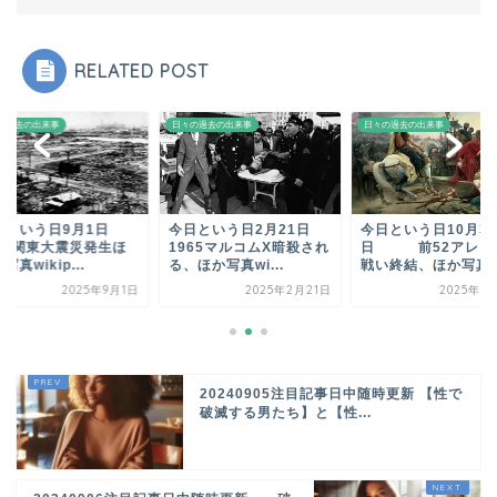
RELATED POST
の過去の出来事
日々の過去の出来事
日々の過去の出来事
日という日9月1日
今日という日2月21日
今日という日10月3
923関東大震災発生ほ
1965マルコムX暗殺され
日 前52アレシ
写真wikip...
る、ほか写真wi...
戦い終結、ほか写真wi.
2025年9月1日
2025年2月21日
2025年1
20240905注目記事日中随時更新 【性で
破滅する男たち】と【性...