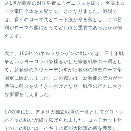
ス1世が西側の対立皇帝エウゲニウスを破り、事実上ロ
ーマ帝国全体を支配することになりました。戦場で
は、多くのローマ兵とゴート族が命を落とし、この勝
利がローマ帝国にとってどれほど重要であったかが伺
えます。
次に、1634年のネルトリンゲンの戦いでは、三十年戦
争というヨーロッパを揺るがした宗教戦争の一環とし
て、新教側のスウェーデン軍が旧教側の神聖ローマ帝
国軍に敗北しました。この戦いは、新教側の勢力が一
時的に勢力を失うきっかけとなり、戦争の行方に大き
な影響を与えました。
1781年には、アメリカ独立戦争の一幕としてグロトン
ハイツの戦いが繰り広げられました。コネチカット州
でのこの戦いは、イギリス軍が大陸軍の砦を襲撃し、