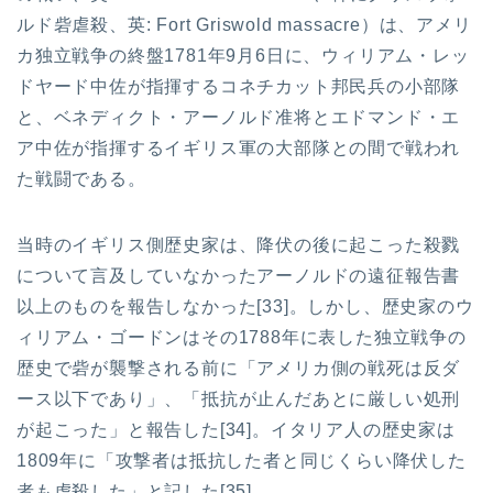
ルド砦虐殺、英: Fort Griswold massacre）は、アメリ
カ独立戦争の終盤1781年9月6日に、ウィリアム・レッ
ドヤード中佐が指揮するコネチカット邦民兵の小部隊
と、ベネディクト・アーノルド准将とエドマンド・エ
ア中佐が指揮するイギリス軍の大部隊との間で戦われ
た戦闘である。
当時のイギリス側歴史家は、降伏の後に起こった殺戮
について言及していなかったアーノルドの遠征報告書
以上のものを報告しなかった[33]。しかし、歴史家のウ
ィリアム・ゴードンはその1788年に表した独立戦争の
歴史で砦が襲撃される前に「アメリカ側の戦死は反ダ
ース以下であり」、「抵抗が止んだあとに厳しい処刑
が起こった」と報告した[34]。イタリア人の歴史家は
1809年に「攻撃者は抵抗した者と同じくらい降伏した
者も虐殺した」と記した[35]。