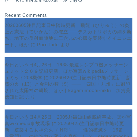
Recent Comments
20260605注目記事日中随時更新 飛龍（ひりゅう）の炎
上と憲法（ていかん）の確立――テスカトリポカの網を断
ち、地下の反射面陣地に三六九の心臓を実装するイニシエ
ート、ほか
に
PornTude
より
今日という日4月26日 1938 最速レシプロ機メッサーシ
ュミット２０９記録更新、ほか写真wikipediaメッサーシ
ュミット209機体
に
20260426注目記事日中随時更新 胎
蔵の火（13）と金剛の智（9）――「四国・九州」に刻印
された太陽神の凱旋、ほか｜kagamimochi-nikki 加賀美
茂知日記
より
今日という日4月25日 2005Jr福知山線脱線事故、ほか写
真wikipedia事故現場
に
20260425注目記事日中随時更
新 逆襲する女神の火（INRI）――性的破滅を「16番
ホーム
（雷門）」の推進力へ変える真智、ほか｜kagamimochi-