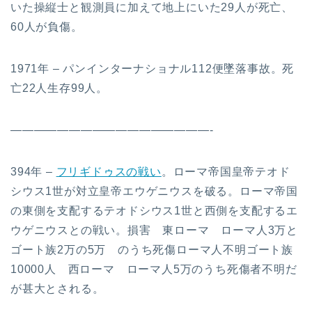
いた操縦士と観測員に加えて地上にいた29人が死亡、
60人が負傷。
1971年 – パンインターナショナル112便墜落事故。死
亡22人生存99人。
—————————————————-
394年 –
フリギドゥスの戦い
。ローマ帝国皇帝テオド
シウス1世が対立皇帝エウゲニウスを破る。ローマ帝国
の東側を支配するテオドシウス1世と西側を支配するエ
ウゲニウスとの戦い。損害 東ローマ ローマ人3万と
ゴート族2万の5万 のうち死傷ローマ人不明ゴート族
10000人 西ローマ ローマ人5万のうち死傷者不明だ
が甚大とされる。