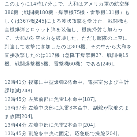
このように14時17分まで、大和はアメリカ軍の航空隊
386機（戦闘機180機・爆撃機75機・雷撃機131機）も
しくは367機[245]による波状攻撃を受けた。戦闘機も
全機爆弾とロケット弾を装備し、機銃掃射も加わっ
て、大和の対空火力を破壊した。ただし艦隊の上空に
到達して攻撃に参加したのは309機。その中から大和を
直接攻撃したのは117機（急降下爆撃機37、戦闘機15
機、戦闘爆撃機5機、雷撃機60機）である[246]。
12時41分 後部に中型爆弾2発命中。電探室および主計
課壊滅[248]
12時45分 左舷前部に魚雷1本命中[187]。
13時37分 左舷中央部に魚雷3本命中、副舵が取舵のま
ま故障[204]。
13時44分 左舷中部に魚雷2本命中[204]。
13時45分 副舵を中央に固定。応急舵で操舵[204]。