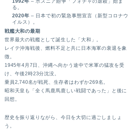
1992年
– ボスニア紛争「フォチャの虐殺」始ま
る。
2020年
– 日本で初の緊急事態宣言（新型コロナウ
イルス）。
戦艦大和の最期
世界最大の戦艦として誕生した「大和」。
レイテ沖海戦後、燃料不足と共に日本海軍の衰退を象
徴。
1945年4月7日、沖縄へ向かう途中で米軍の猛攻を受
け、午後2時23分沈没。
乗員2,740名が戦死、生存者はわずか269名。
昭和天皇も「全く馬鹿馬鹿しい戦闘であった」と後に
回想。
歴史を振り返りながら、今日を大切に過ごしましょ
う。