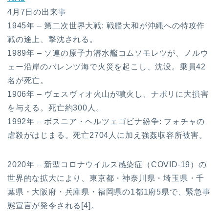
4月7日の出来事
1945年 – 第二次世界大戦: 戦艦大和が沖縄への特攻作
戦の途上、撃沈される。
1989年 – ソ連の原子力潜水艦コムソモレツが、ノルウ
ェー沿岸のバレンツ海で火災を起こし、沈没。乗員42
名が死亡。
1906年 – ヴェスヴィオ火山が噴火し、ナポリに大損害
を与える。死亡約300人。
1992年 – ボスニア・ヘルツェゴビナ紛争: フォチャの
虐殺がはじまる。死亡2704人に加え強姦収容所被害。
2020年 – 新型コロナウイルス感染症（COVID-19）の
世界的な拡大により、東京都・神奈川県・埼玉県・千
葉県・大阪府・兵庫県・福岡県の1都1府5県で、緊急事
態宣言が発令される[4]。