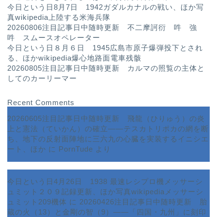
今日という日8月7日 1942ガダルカナルの戦い、ほか写
真wikipedia上陸する米海兵隊
20260806注目記事日中随時更新 不二摩訶衍 吽 強
吽 スムースオペレーター
今日という日８月６日 1945広島市原子爆弾投下とされ
る、ほかwikipedia爆心地路面電車残骸
20260805注目記事日中随時更新 カルマの照覧の主体と
してのカーリーマー
Recent Comments
20260605注目記事日中随時更新 飛龍（ひりゅう）の炎
上と憲法（ていかん）の確立――テスカトリポカの網を断
ち、地下の反射面陣地に三六九の心臓を実装するイニシエ
ート、ほか
に
PornTude
より
今日という日4月26日 1938 最速レシプロ機メッサーシ
ュミット２０９記録更新、ほか写真wikipediaメッサーシ
ュミット209機体
に
20260426注目記事日中随時更新 胎
蔵の火（13）と金剛の智（9）――「四国・九州」に刻印