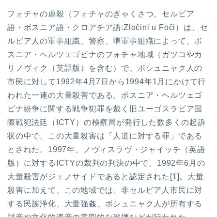
フォチャの虐殺（フォチャのぎゃくさつ、セルビア
語・ボスニア語・クロアチア語:Zločini u Foči）は、セ
ルビア人の軍事組織、警察、準軍事組織によって、ボ
スニア・ヘルツェゴビナのフォチャ地域（ガツコやカ
リノヴィク（英語版）を含む）で、ボシュニャク人の
市民に対して1992年4月7日から1994年1月にかけて行
われた一連の大量殺害である。ボスニア・ヘルツェゴ
ビナ紛争に関する戦争犯罪を裁く旧ユーゴスラビア国
際戦犯法廷（ICTY）の検察局が発行した数多くの起訴
状の中で、この大量殺害は「人道に対する罪」である
とされた。1997年、ノヴィスラヴ・ジャイッチ（英語
版）に対するICTYの裁判の判決の中で、1992年6月の
大量殺害がジェノサイドであると認定された[1]。大量
殺害に加えて、この地域では、非セルビア人市民に対
する民族浄化、大量強姦、ボシュニャク人が所有する