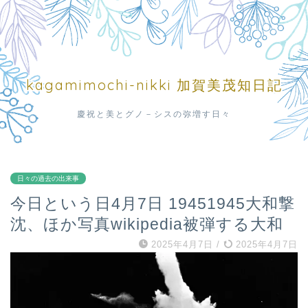
kagamimochi-nikki 加賀美茂知日記
慶祝と美とグノ－シスの弥増す日々
日々の過去の出来事
今日という日4月7日 19451945大和撃
沈、ほか写真wikipedia被弾する大和
2025年4月7日
/
2025年4月7日