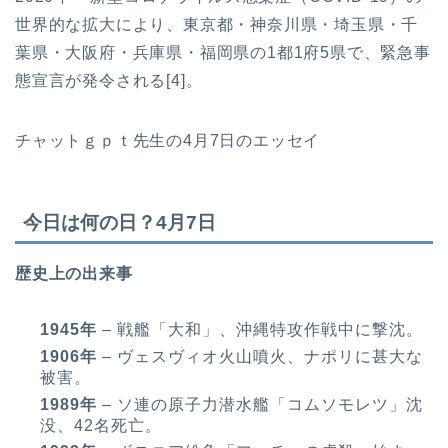
世界的な拡大により、東京都・神奈川県・埼玉県・千
葉県・大阪府・兵庫県・福岡県の1都1府5県で、緊急事
態宣言が発令される[4]。
チャットｇｐｔ先生の4月7日のエッセイ
今日は何の日？4月7日
歴史上の出来事
1945年
– 戦艦「大和」、沖縄特攻作戦中に撃沈。
1906年
– ヴェスヴィオ火山噴火、ナポリに甚大な
被害。
1989年
– ソ連の原子力潜水艦「コムソモレツ」沈
没、42名死亡。