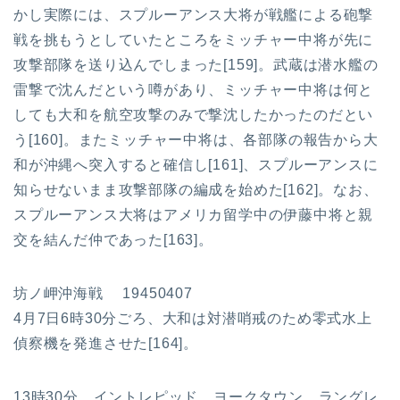
かし実際には、スプルーアンス大将が戦艦による砲撃
戦を挑もうとしていたところをミッチャー中将が先に
攻撃部隊を送り込んでしまった[159]。武蔵は潜水艦の
雷撃で沈んだという噂があり、ミッチャー中将は何と
しても大和を航空攻撃のみで撃沈したかったのだとい
う[160]。またミッチャー中将は、各部隊の報告から大
和が沖縄へ突入すると確信し[161]、スプルーアンスに
知らせないまま攻撃部隊の編成を始めた[162]。なお、
スプルーアンス大将はアメリカ留学中の伊藤中将と親
交を結んだ仲であった[163]。
坊ノ岬沖海戦 19450407
4月7日6時30分ごろ、大和は対潜哨戒のため零式水上
偵察機を発進させた[164]。
13時30分、イントレピッド、ヨークタウン、ラングレ