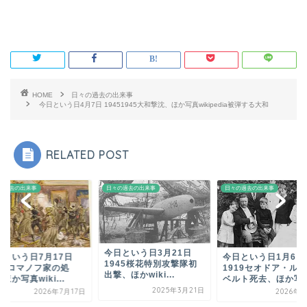
HOME
日々の過去の出来事
今日という日4月7日 19451945大和撃沈、ほか写真wikipedia被弾する大和
RELATED POST
の過去の出来事
日々の過去の出来事
日々の過去の出来事
今日という日3月21日
日という日7月17日
今日という日1月6
1945桜花特別攻撃隊初
918ロマノフ家の処
1919セオドア・ル
出撃、ほかwiki...
ほか写真wiki...
ベルト死去、ほか写真.
2025年3月21日
2026年7月17日
2026年1