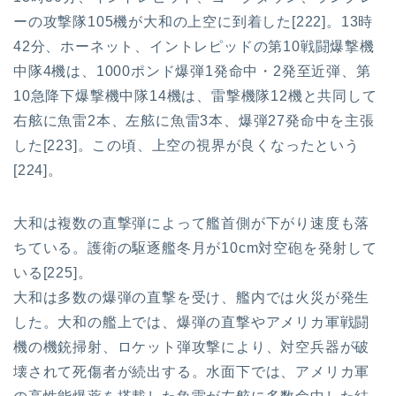
ーの攻撃隊105機が大和の上空に到着した[222]。13時
42分、ホーネット、イントレピッドの第10戦闘爆撃機
中隊4機は、1000ポンド爆弾1発命中・2発至近弾、第
10急降下爆撃機中隊14機は、雷撃機隊12機と共同して
右舷に魚雷2本、左舷に魚雷3本、爆弾27発命中を主張
した[223]。この頃、上空の視界が良くなったという
[224]。
大和は複数の直撃弾によって艦首側が下がり速度も落
ちている。護衛の駆逐艦冬月が10cm対空砲を発射して
いる[225]。
大和は多数の爆弾の直撃を受け、艦内では火災が発生
した。大和の艦上では、爆弾の直撃やアメリカ軍戦闘
機の機銃掃射、ロケット弾攻撃により、対空兵器が破
壊されて死傷者が続出する。水面下では、アメリカ軍