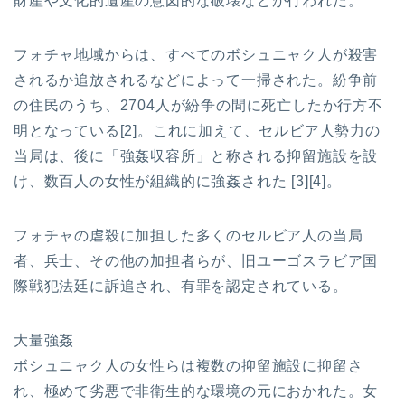
財産や文化的遺産の意図的な破壊などが行われた。
フォチャ地域からは、すべてのボシュニャク人が殺害
されるか追放されるなどによって一掃された。紛争前
の住民のうち、2704人が紛争の間に死亡したか行方不
明となっている[2]。これに加えて、セルビア人勢力の
当局は、後に「強姦収容所」と称される抑留施設を設
け、数百人の女性が組織的に強姦された [3][4]。
フォチャの虐殺に加担した多くのセルビア人の当局
者、兵士、その他の加担者らが、旧ユーゴスラビア国
際戦犯法廷に訴追され、有罪を認定されている。
大量強姦
ボシュニャク人の女性らは複数の抑留施設に抑留さ
れ、極めて劣悪で非衛生的な環境の元におかれた。女