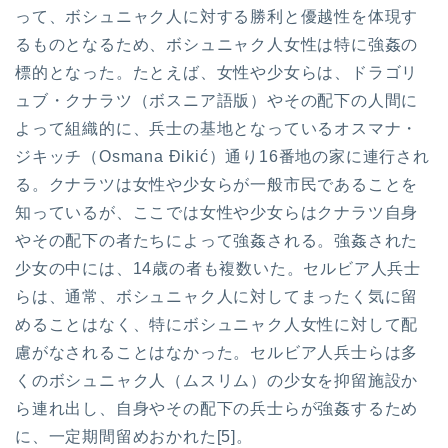
って、ボシュニャク人に対する勝利と優越性を体現す
るものとなるため、ボシュニャク人女性は特に強姦の
標的となった。たとえば、女性や少女らは、ドラゴリ
ュブ・クナラツ（ボスニア語版）やその配下の人間に
よって組織的に、兵士の基地となっているオスマナ・
ジキッチ（Osmana Đikić）通り16番地の家に連行され
る。クナラツは女性や少女らが一般市民であることを
知っているが、ここでは女性や少女らはクナラツ自身
やその配下の者たちによって強姦される。強姦された
少女の中には、14歳の者も複数いた。セルビア人兵士
らは、通常、ボシュニャク人に対してまったく気に留
めることはなく、特にボシュニャク人女性に対して配
慮がなされることはなかった。セルビア人兵士らは多
くのボシュニャク人（ムスリム）の少女を抑留施設か
ら連れ出し、自身やその配下の兵士らが強姦するため
に、一定期間留めおかれた[5]。