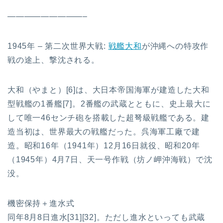
—————————–
1945年 – 第二次世界大戦:
戦艦大和
が沖縄への特攻作
戦の途上、撃沈される。
大和（やまと）[6]は、大日本帝国海軍が建造した大和
型戦艦の1番艦[7]。2番艦の武蔵とともに、史上最大に
して唯一46センチ砲を搭載した超弩級戦艦である。建
造当初は、世界最大の戦艦だった。呉海軍工廠で建
造。昭和16年（1941年）12月16日就役、昭和20年
（1945年）4月7日、天一号作戦（坊ノ岬沖海戦）で沈
没。
機密保持＋進水式
同年8月8日進水[31][32]。ただし進水といっても武蔵