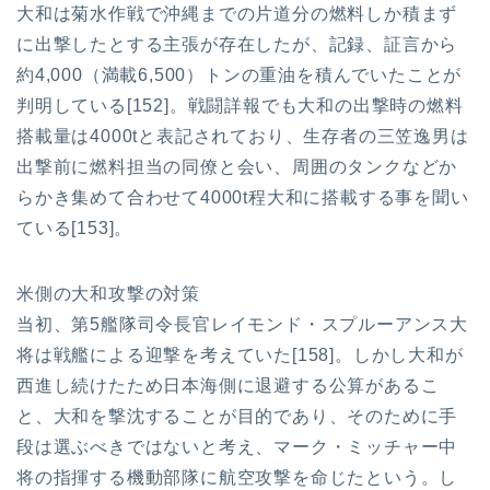
大和は菊水作戦で沖縄までの片道分の燃料しか積まず
に出撃したとする主張が存在したが、記録、証言から
約4,000（満載6,500）トンの重油を積んでいたことが
判明している[152]。戦闘詳報でも大和の出撃時の燃料
搭載量は4000tと表記されており、生存者の三笠逸男は
出撃前に燃料担当の同僚と会い、周囲のタンクなどか
らかき集めて合わせて4000t程大和に搭載する事を聞い
ている[153]。
米側の大和攻撃の対策
当初、第5艦隊司令長官レイモンド・スプルーアンス大
将は戦艦による迎撃を考えていた[158]。しかし大和が
西進し続けたため日本海側に退避する公算があるこ
と、大和を撃沈することが目的であり、そのために手
段は選ぶべきではないと考え、マーク・ミッチャー中
将の指揮する機動部隊に航空攻撃を命じたという。し