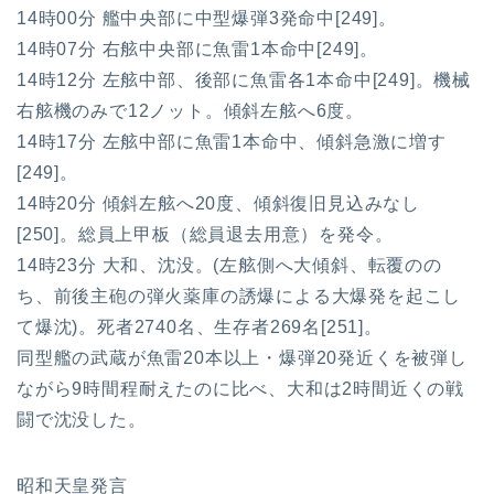
14時00分 艦中央部に中型爆弾3発命中[249]。
14時07分 右舷中央部に魚雷1本命中[249]。
14時12分 左舷中部、後部に魚雷各1本命中[249]。機械
右舷機のみで12ノット。傾斜左舷へ6度。
14時17分 左舷中部に魚雷1本命中、傾斜急激に増す
[249]。
14時20分 傾斜左舷へ20度、傾斜復旧見込みなし
[250]。総員上甲板（総員退去用意）を発令。
14時23分 大和、沈没。(左舷側へ大傾斜、転覆のの
ち、前後主砲の弾火薬庫の誘爆による大爆発を起こし
て爆沈)。死者2740名、生存者269名[251]。
同型艦の武蔵が魚雷20本以上・爆弾20発近くを被弾し
ながら9時間程耐えたのに比べ、大和は2時間近くの戦
闘で沈没した。
昭和天皇発言