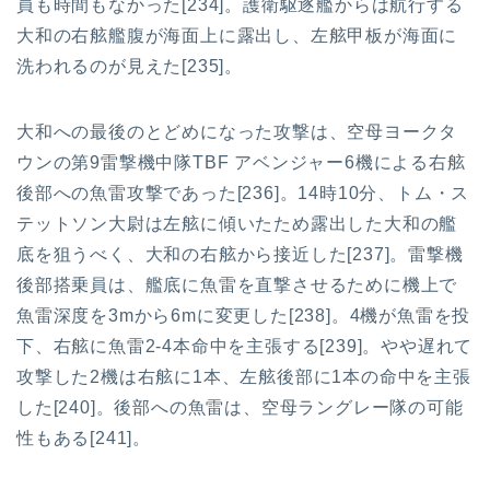
員も時間もなかった[234]。護衛駆逐艦からは航行する
大和の右舷艦腹が海面上に露出し、左舷甲板が海面に
洗われるのが見えた[235]。
大和への最後のとどめになった攻撃は、空母ヨークタ
ウンの第9雷撃機中隊TBF アベンジャー6機による右舷
後部への魚雷攻撃であった[236]。14時10分、トム・ス
テットソン大尉は左舷に傾いたため露出した大和の艦
底を狙うべく、大和の右舷から接近した[237]。雷撃機
後部搭乗員は、艦底に魚雷を直撃させるために機上で
魚雷深度を3mから6mに変更した[238]。4機が魚雷を投
下、右舷に魚雷2-4本命中を主張する[239]。やや遅れて
攻撃した2機は右舷に1本、左舷後部に1本の命中を主張
した[240]。後部への魚雷は、空母ラングレー隊の可能
性もある[241]。