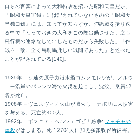
自らの言葉によって大和特攻を招いた昭和天皇だが、
『昭和天皇実録』には記されていないものの『昭和天
皇独白録』には、知ってか知らずか、沖縄戦を振り返
る中で「とっておきの大和をこの際出動させた、之も
飛行機の連絡なしで出したものだから失敗した」「作
戦不一致、全く馬鹿馬鹿しい戦闘であった」と述べた
ことが記されている[140]。
1989年 – ソ連の原子力潜水艦コムソモレツが、ノルウ
ェー沿岸のバレンツ海で火災を起こし、沈没。乗員42
名が死亡。
1906年 – ヴェスヴィオ火山が噴火し、ナポリに大損害
を与える。死亡約300人。
1992年 – ボスニア・ヘルツェゴビナ紛争:
フォチャの
虐殺
がはじまる。死亡2704人に加え強姦収容所被害。