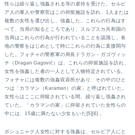
性らは繰り返し強姦される等の虐待を受けた。セルビ
ア人の軍人や警察官はこの抑留施設を訪れ、1人または
複数の女性を選び出し、強姦した。これらの行為はす
べて、当局の知るところであり、スルプスカ共和国の
当局はこれらの行為が行われていることを認識し、各
地の警察をはじめとして時にこれらの行為に直接関与
した。フォチャの警察軍の局長ドラガン・ガゴヴィッ
チ（Dragan Gagović）は、これらの抑留施設を訪れ、
女性を強姦した者の一人として人物特定されている。
フォチャには複数の強姦収容所があり、その中のひと
つは「カラマン（Karaman）の家」と呼ばれていた。
女性らはここに抑留されている間、繰り返し強姦され
ていた。「カラマンの家」に抑留されていた女性らの
中には、15歳に満たない少女もいた[5][6] 。
ボシュニャク人女性に対する強姦は、セルビア人にと