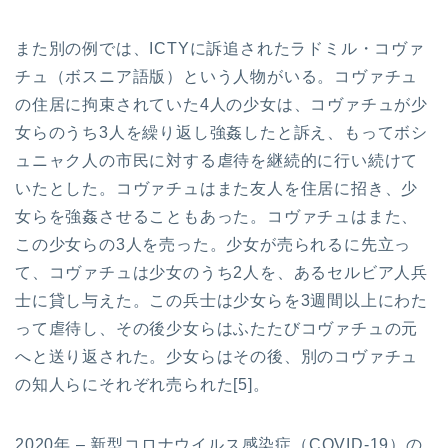
また別の例では、ICTYに訴追されたラドミル・コヴァ
チュ（ボスニア語版）という人物がいる。コヴァチュ
の住居に拘束されていた4人の少女は、コヴァチュが少
女らのうち3人を繰り返し強姦したと訴え、もってボシ
ュニャク人の市民に対する虐待を継続的に行い続けて
いたとした。コヴァチュはまた友人を住居に招き、少
女らを強姦させることもあった。コヴァチュはまた、
この少女らの3人を売った。少女が売られるに先立っ
て、コヴァチュは少女のうち2人を、あるセルビア人兵
士に貸し与えた。この兵士は少女らを3週間以上にわた
って虐待し、その後少女らはふたたびコヴァチュの元
へと送り返された。少女らはその後、別のコヴァチュ
の知人らにそれぞれ売られた[5]。
2020年 – 新型コロナウイルス感染症（COVID-19）の