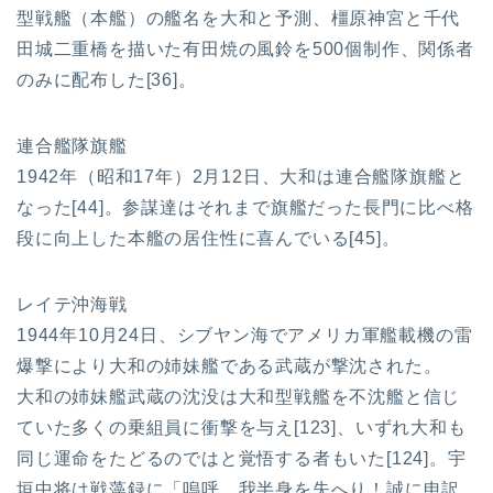
型戦艦（本艦）の艦名を大和と予測、橿原神宮と千代
田城二重橋を描いた有田焼の風鈴を500個制作、関係者
のみに配布した[36]。
連合艦隊旗艦
1942年（昭和17年）2月12日、大和は連合艦隊旗艦と
なった[44]。参謀達はそれまで旗艦だった長門に比べ格
段に向上した本艦の居住性に喜んでいる[45]。
レイテ沖海戦
1944年10月24日、シブヤン海でアメリカ軍艦載機の雷
爆撃により大和の姉妹艦である武蔵が撃沈された。
大和の姉妹艦武蔵の沈没は大和型戦艦を不沈艦と信じ
ていた多くの乗組員に衝撃を与え[123]、いずれ大和も
同じ運命をたどるのではと覚悟する者もいた[124]。宇
垣中将は戦藻録に「嗚呼、我半身を失へり！誠に申訳