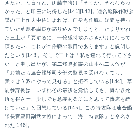
きたい」と言うと、伊藤中将は「そうか、それならわ
かった」と即座に納得した[141][142]。連合艦隊作戦参
謀の三上作夫中佐によれば、自身も作戦に疑問を持っ
ていた草鹿参謀長が黙り込んでしまうと、たまりかね
た三上が「要するに、一億総特攻のさきがけになって
頂きたい、これが本作戦の眼目であります」と説明し
たという[143]。そこで三上は「私も連れて行って下さ
い」と申し出たが、第二艦隊参謀の山本祐二大佐が
「お前たち連合艦隊司令部の監視を受けなくても、
我々は立派にやって見せる」と拒否している[144]。草
鹿参謀長は「いずれその最後を覚悟しても、悔なき死
所を得させ、少しでも意義ある所にと思って熟慮を続
けていた」と回想している[145]。この特攻隊は連合艦
隊長官豊田副武大将によって「海上特攻隊」と命名さ
れた[146]。