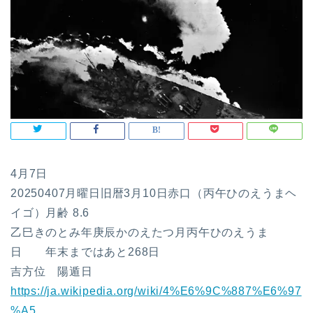
4月7日
20250407月曜日旧暦3月10日赤口（丙午ひのえうまヘ
イゴ）月齢 8.6
乙巳きのとみ年庚辰かのえたつ月丙午ひのえうま
日 年末まではあと268日
吉方位 陽遁日
https://ja.wikipedia.org/wiki/4%E6%9C%887%E6%97
%A5