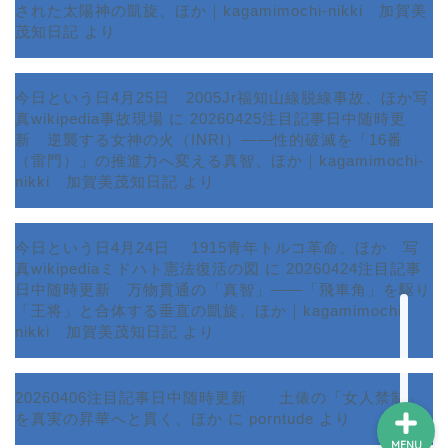
された太陽神の凱旋、ほか｜kagamimochi-nikki 加賀美
茂知日記
より
今日という日4月25日 2005Jr福知山線脱線事故、ほか写
真wikipedia事故現場
に
20260425注目記事日中随時更
新 逆襲する女神の火（INRI）――性的破滅を「16番
ホーム
（雷門）」の推進力へ変える真智、ほか｜kagamimochi-
nikki 加賀美茂知日記
より
プロフィール
今日という日4月24日 1915青年トルコ革命、ほか 写
サービス
真wikipediaミドハト憲法復活の図
に
20260424注目記事
日中随時更新 万物貫通の「真智」――「飛車角」を駆り
ランキング
「王将」と合体する垂直の凱旋、ほか｜kagamimochi-
nikki 加賀美茂知日記
より
20260406注目記事日中随時更新 土俵の「女人禁制」
を真実の昇華へと貫く、ほか
に
porntude
より
MENU