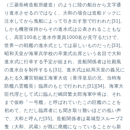
（三菱長崎造船所建造）のように陸の船台から文字通
り進水させるのではなく、大和の場合は造船ドックに
注水してから曳船によって引き出す形で行われた[31]。
しかも機密保持からその進水式は公表されることもな
く、高官100名と進水作業員1000名が見守るだけで、
世界一の戦艦の進水式としては寂しいものだった[33]。
昭和天皇が海軍兵学校の卒業式出席という名目で大和
進水式に行幸する予定が組まれ、造船関係者は社殿風
の進水台を制作するも[31]、進水式は結局天皇の義兄に
あたる久邇宮朝融王海軍大佐（香淳皇后の兄、当時海
防艦八雲艦長）臨席のもとで行われた[31][34]。海軍大
臣代理として式に臨んだ嶋田繁太郎海軍中将は、それ
まで仮称「一号艦」と呼ばれていたこの巨艦のことを
初めて、ただし臨席者にも聞き取り難いほどの低い声
で、大和と呼んだ[35]。造船関係者は葛城型スループ2
隻（大和、武蔵）が既に廃艦になっていることから新