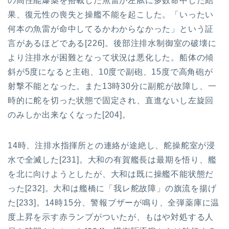
の高性能爆薬を搭載した魚雷が左舷に多数命中した結
果、復元性の喪失と操艦不能を起こした。「いったい
何本の魚雷が命中してるかわからなかった」という証
言があるほどである[226]。後部注排水制御室の破壊に
より注排水が困難となって状況は悪化した。船体の傾
斜が5度になると主砲、10度で副砲、15度で高角砲が
射撃不能となった。また13時30分に副舵が故障し、一
時的に舵を切った状態で固定され、直進ないし左旋回
のみしか出来なくなった[204]。
14時、注排水指揮所との連絡が途絶し、舵操舵室が浸
水で全滅した[231]。大和の有賀艦長は最期を悟り、艦
を北に向けようとしたが、大和は既に操艦不能状態だ
った[232]。大和は艦橋に「我レ舵故障」の旗流を揚げ
た[233]。14時15分、警報ブザーが鳴り、全弾薬庫に温
度上昇を示す赤ランプがついたが、もはや対処する人