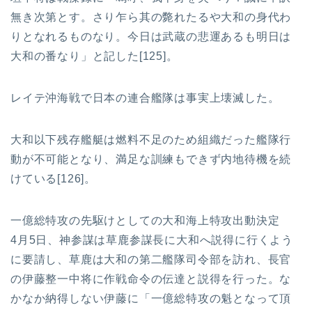
無き次第とす。さり乍ら其の斃れたるや大和の身代わ
りとなれるものなり。今日は武蔵の悲運あるも明日は
大和の番なり」と記した[125]。
レイテ沖海戦で日本の連合艦隊は事実上壊滅した。
大和以下残存艦艇は燃料不足のため組織だった艦隊行
動が不可能となり、満足な訓練もできず内地待機を続
けている[126]。
一億総特攻の先駆けとしての大和海上特攻出動決定
4月5日、神参謀は草鹿参謀長に大和へ説得に行くよう
に要請し、草鹿は大和の第二艦隊司令部を訪れ、長官
の伊藤整一中将に作戦命令の伝達と説得を行った。な
かなか納得しない伊藤に「一億総特攻の魁となって頂