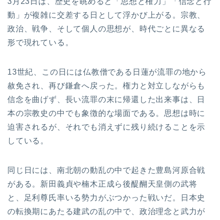
3月23日は、歴史を眺めると「思想と権力」「信念と行
動」が複雑に交差する日として浮かび上がる。宗教、
政治、戦争、そして個人の思想が、時代ごとに異なる
形で現れている。
13世紀、この日には仏教僧である日蓮が流罪の地から
赦免され、再び鎌倉へ戻った。権力と対立しながらも
信念を曲げず、長い流罪の末に帰還した出来事は、日
本の宗教史の中でも象徴的な場面である。思想は時に
迫害されるが、それでも消えずに残り続けることを示
している。
同じ日には、南北朝の動乱の中で起きた豊島河原合戦
がある。新田義貞や楠木正成ら後醍醐天皇側の武将
と、足利尊氏率いる勢力がぶつかった戦いだ。日本史
の転換期にあたる建武の乱の中で、政治理念と武力が