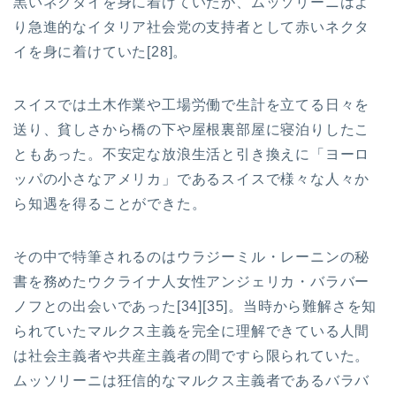
黒いネクタイを身に着けていたが、ムッソリーニはよ
り急進的なイタリア社会党の支持者として赤いネクタ
イを身に着けていた[28]。
スイスでは土木作業や工場労働で生計を立てる日々を
送り、貧しさから橋の下や屋根裏部屋に寝泊りしたこ
ともあった。不安定な放浪生活と引き換えに「ヨーロ
ッパの小さなアメリカ」であるスイスで様々な人々か
ら知遇を得ることができた。
その中で特筆されるのはウラジーミル・レーニンの秘
書を務めたウクライナ人女性アンジェリカ・バラバー
ノフとの出会いであった[34][35]。当時から難解さを知
られていたマルクス主義を完全に理解できている人間
は社会主義者や共産主義者の間ですら限られていた。
ムッソリーニは狂信的なマルクス主義者であるバラバ