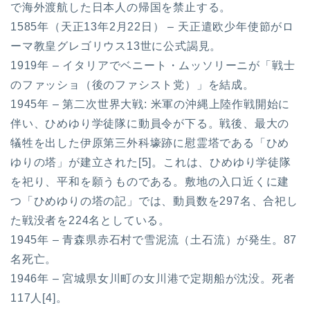
で海外渡航した日本人の帰国を禁止する。
1585年（天正13年2月22日） – 天正遣欧少年使節がロ
ーマ教皇グレゴリウス13世に公式謁見。
1919年 – イタリアでベニート・ムッソリーニが「戦士
のファッショ（後のファシスト党）」を結成。
1945年 – 第二次世界大戦: 米軍の沖縄上陸作戦開始に
伴い、ひめゆり学徒隊に動員令が下る。戦後、最大の
犠牲を出した伊原第三外科壕跡に慰霊塔である「ひめ
ゆりの塔」が建立された[5]。これは、ひめゆり学徒隊
を祀り、平和を願うものである。敷地の入口近くに建
つ「ひめゆりの塔の記」では、動員数を297名、合祀し
た戦没者を224名としている。
1945年 – 青森県赤石村で雪泥流（土石流）が発生。87
名死亡。
1946年 – 宮城県女川町の女川港で定期船が沈没。死者
117人[4]。