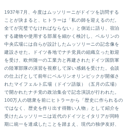
1937年7月、今度はムッソリーニがドイツを訪問する
ことが決まると、ヒトラーは「私の師を迎えるのだ。
全てが完璧でなければならない」と側近に語り、宿泊
する建物や使用する部屋を細かく検討し、ベルリンの
中央広場には自らが設計したムッソリーニの記念像を
建設させた。ドイツ各地でナチ党員の組織立った歓迎
を受け、欧州随一の工業力と再建されたドイツ国防軍
の陸軍部隊の演習を視察して深い感銘を受けた。会談
の仕上げとして前年にベルリンオリンピックが開催さ
れたマイフェルト広場（ドイツ語版）（五月の広場）
で開かれたナチ党の政治集会で記念演説が行われた。
100万人の聴衆を前にヒトラーから「歴史に作られるの
ではなく、歴史を作り出す得難い人物」として紹介を
受けたムッソリーニは近代のドイツとイタリアが同時
期に統一を達成したことを踏まえ、現代の独伊友好、