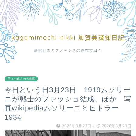
kagamimochi-nikki 加賀美茂知日記
慶祝と美とグノ－シスの弥増す日々
日々の過去の出来事
今日という日3月23日 1919ムソリー
ニが戦士のファッショ結成、ほか 写
真wikipediaムソリーニとヒトラー
1934
2026年3月23日
/
2026年3月23日