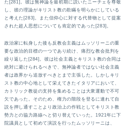
た[281]。彼は無神論を最初期に説いたニーチェを尊敬
し、彼の理論がキリスト教の欺瞞を明らかにしている
と考えた[283]。また信仰心に対する代替物として提案
された超人思想についても肯定的であった[283]。
政治家に転身した後も反教会主義はムッソリーニの重
要な政治的目標の一つであり続け、痛烈な教会批判を
繰り返した[284]。彼は社会主義とキリスト教の合同は
絶対に避けられるべきで、無神論者ではない社会主義
者は政界から追放すべきとまで主張した。しかしキリ
スト教の中心地として栄えてきたイタリアにおいて、
カトリック教徒の支持を集めることは大衆運動で不可
欠であった。そのため、権力の階段を登るに連れて自
説を押し通すことより政治上の作戦としてキリスト教
勢力との協力路線へと切り替えていった。1921年に下
院議員として初めて演説を行ったムッソリーニは、