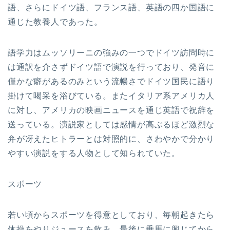
語、さらにドイツ語、フランス語、英語の四か国語に
通じた教養人であった。
語学力はムッソリーニの強みの一つでドイツ訪問時に
は通訳を介さずドイツ語で演説を行っており、発音に
僅かな癖があるのみという流暢さでドイツ国民に語り
掛けて喝采を浴びている。またイタリア系アメリカ人
に対し、アメリカの映画ニュースを通じ英語で祝辞を
送っている。演説家としては感情が高ぶるほど激烈な
弁が冴えたヒトラーとは対照的に、さわやかで分かり
やすい演説をする人物として知られていた。
スポーツ
若い頃からスポーツを得意としており、毎朝起きたら
体操をやりジュースを飲み、最後に乗馬に興じてから