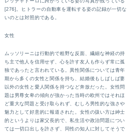
レッチャドーロに跨がっている姿の写真が残っている
[276]。ヒトラーの自動車を運転する姿の記録が一切な
いのとは対照的である。
女性
ムッソリーニは行動的で粗野な反面、繊細な神経の持
ち主で他人を信用せず、心を許す友人も作らず常に孤
独であったと言われている。異性関係については青年
期から多くの女性と関係を持ち、結婚後もしばしば妻
以外の女性と愛人関係を持つなど奔放だった。女性問
題は男尊女卑の傾向が強かった当時の欧州ではそれほ
ど重大な問題と受け取られず、むしろ男性的な強さや
魅力として好意的に報道された。女性の扱い方は紳士
的というよりは家父長的で、私生活や政治問題につい
ては一切口出しを許さず、同性の知人に対してそうで