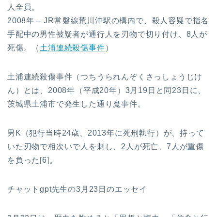
人全員。
2008年 – JR常磐線荒川沖駅の構内で、殺人容疑で指名
手配中の男性被疑者が通行人を刃物で切り付け、8人が
死傷。（
土浦連続殺傷事件
）
土浦連続殺傷事件（つちうられんぞくさっしょうじけ
ん）とは、2008年（平成20年）3月19日と同23日に、
茨城県土浦市で発生した通り魔事件。
男K（犯行当時24歳、2013年に死刑執行）が、持って
いた刃物で相次いで人を刺し、2人が死亡、7人が重傷
を負った[6]。
チャットgpt先生の3月23日のエッセイ