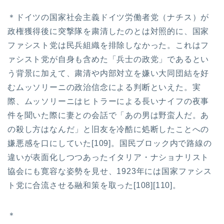
＊ドイツの国家社会主義ドイツ労働者党（ナチス）が
政権獲得後に突撃隊を粛清したのとは対照的に、国家
ファシスト党は民兵組織を排除しなかった。これはフ
ァシスト党が自身も含めた「兵士の政党」であるとい
う背景に加えて、粛清や内部対立を嫌い大同団結を好
むムッソリーニの政治信念による判断といえた。実
際、ムッソリーニはヒトラーによる長いナイフの夜事
件を聞いた際に妻との会話で「あの男は野蛮人だ。あ
の殺し方はなんだ」と旧友を冷酷に処断したことへの
嫌悪感を口にしていた[109]。国民ブロック内で路線の
違いが表面化しつつあったイタリア・ナショナリスト
協会にも寛容な姿勢を見せ、1923年には国家ファシス
ト党に合流させる融和策を取った[108][110]。
＊