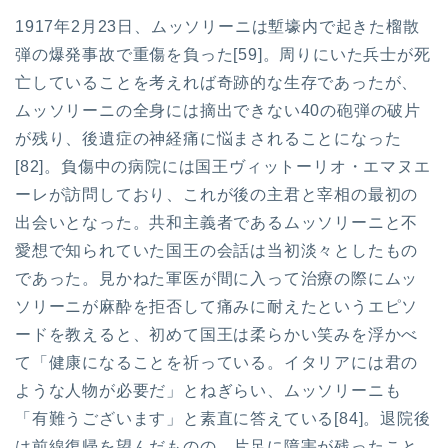
1917年2月23日、ムッソリーニは塹壕内で起きた榴散
弾の爆発事故で重傷を負った[59]。周りにいた兵士が死
亡していることを考えれば奇跡的な生存であったが、
ムッソリーニの全身には摘出できない40の砲弾の破片
が残り、後遺症の神経痛に悩まされることになった
[82]。負傷中の病院には国王ヴィットーリオ・エマヌエ
ーレが訪問しており、これが後の主君と宰相の最初の
出会いとなった。共和主義者であるムッソリーニと不
愛想で知られていた国王の会話は当初淡々としたもの
であった。見かねた軍医が間に入って治療の際にムッ
ソリーニが麻酔を拒否して痛みに耐えたというエピソ
ードを教えると、初めて国王は柔らかい笑みを浮かべ
て「健康になることを祈っている。イタリアには君の
ような人物が必要だ」とねぎらい、ムッソリーニも
「有難うございます」と素直に答えている[84]。退院後
は前線復帰を望んだものの、片足に障害が残ったこと