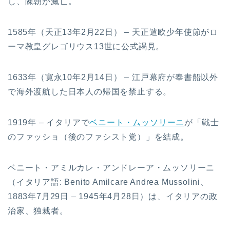
し、陳朝が滅亡。
1585年（天正13年2月22日） – 天正遣欧少年使節がロ
ーマ教皇グレゴリウス13世に公式謁見。
1633年（寛永10年2月14日） – 江戸幕府が奉書船以外
で海外渡航した日本人の帰国を禁止する。
1919年 – イタリアで
ベニート・ムッソリーニ
が「戦士
のファッショ（後のファシスト党）」を結成。
ベニート・アミルカレ・アンドレーア・ムッソリーニ
（イタリア語: Benito Amilcare Andrea Mussolini、
1883年7月29日 – 1945年4月28日）は、イタリアの政
治家、独裁者。