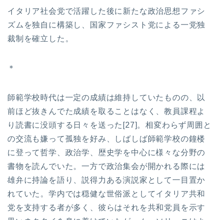
イタリア社会党で活躍した後に新たな政治思想ファシ
ズムを独自に構築し、国家ファシスト党による一党独
裁制を確立した。
＊
師範学校時代は一定の成績は維持していたものの、以
前ほど抜きんでた成績を取ることはなく、教員課程よ
り読書に没頭する日々を送った[27]。相変わらず周囲と
の交流も嫌って孤独を好み、しばしば師範学校の鐘楼
に登って哲学、政治学、歴史学を中心に様々な分野の
書物を読んでいた。一方で政治集会が開かれる際には
雄弁に持論を語り、説得力ある演説家として一目置か
れていた。学内では穏健な世俗派としてイタリア共和
党を支持する者が多く、彼らはそれを共和党員を示す