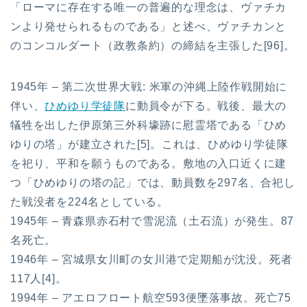
「ローマに存在する唯一の普遍的な理念は、ヴァチカ
ンより発せられるものである」と述べ、ヴァチカンと
のコンコルダート（政教条約）の締結を主張した[96]。
1945年 – 第二次世界大戦: 米軍の沖縄上陸作戦開始に
伴い、
ひめゆり学徒隊
に動員令が下る。戦後、最大の
犠牲を出した伊原第三外科壕跡に慰霊塔である「ひめ
ゆりの塔」が建立された[5]。これは、ひめゆり学徒隊
を祀り、平和を願うものである。敷地の入口近くに建
つ「ひめゆりの塔の記」では、動員数を297名、合祀し
た戦没者を224名としている。
1945年 – 青森県赤石村で雪泥流（土石流）が発生。87
名死亡。
1946年 – 宮城県女川町の女川港で定期船が沈没。死者
117人[4]。
1994年 – アエロフロート航空593便墜落事故。死亡75