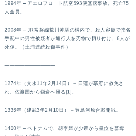
1994年 – アエロフロート航空593便墜落事故。死亡75
人全員。
2008年 – JR常磐線荒川沖駅の構内で、殺人容疑で指名
手配中の男性被疑者が通行人を刃物で切り付け、8人が
死傷。（土浦連続殺傷事件）
——————————
1274年（文永11年2月14日） – 日蓮が幕府に赦免さ
れ、佐渡国から鎌倉へ帰る[1]。
1336年（建武3年2月10日） – 豊島河原合戦開戦。
1400年 – ベトナムで、胡季犛が少帝から皇位を簒奪