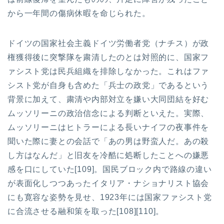
から一年間の傷病休暇を命じられた。
ドイツの国家社会主義ドイツ労働者党（ナチス）が政
権獲得後に突撃隊を粛清したのとは対照的に、国家フ
ァシスト党は民兵組織を排除しなかった。これはファ
シスト党が自身も含めた「兵士の政党」であるという
背景に加えて、粛清や内部対立を嫌い大同団結を好む
ムッソリーニの政治信念による判断といえた。実際、
ムッソリーニはヒトラーによる長いナイフの夜事件を
聞いた際に妻との会話で「あの男は野蛮人だ。あの殺
し方はなんだ」と旧友を冷酷に処断したことへの嫌悪
感を口にしていた[109]。国民ブロック内で路線の違い
が表面化しつつあったイタリア・ナショナリスト協会
にも寛容な姿勢を見せ、1923年には国家ファシスト党
に合流させる融和策を取った[108][110]。