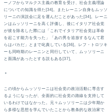
ーノフからマルクス主義の教育を受け、社会主義理論
についての知識を得た[34]。またレーニン自身もムッソ
リーニの演説会に足を運んだことがあった[34]。レーニ
ンはムッソリーニを高く評価し、後にイタリア社会党
が彼を除名した際には「これでイタリア社会党は革命
を起こす能力を失った」「あの男を追放するなんて君
らはバカだ」とまで叱責している[36]。レフ・トロツキ
ーも同時期のレーニンと同行していて、ムッソリーニ
と面識があったとする説もある[37]。
＊
この頃からムッソリーニは社会党の政治活動に専念す
るようになったが、全面的に社会党の路線を支持して
いるわけではなかった。元々ムッソリーニは少年期か
ら多様な思想を学んでいたことから教条的な政治家で