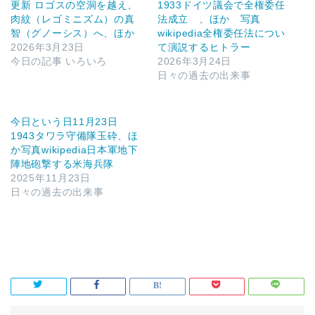
更新 ロゴスの空洞を越え、
1933ドイツ議会で全権委任
肉紋（レゴミニズム）の真
法成立 、ほか 写真
智（グノーシス）へ、ほか
wikipedia全権委任法につい
2026年3月23日
て演説するヒトラー
今日の記事 いろいろ
2026年3月24日
日々の過去の出来事
今日という日11月23日
1943タワラ守備隊玉砕、ほ
か写真wikipedia日本軍地下
陣地砲撃する米海兵隊
2025年11月23日
日々の過去の出来事