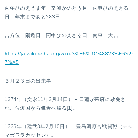
丙午ひのえうま年 辛卯かのとう月 丙申ひのえさる
日 年末まであと283日
吉方位 陽遁日 丙申ひのえさる日 南東 大吉
https://ja.wikipedia.org/wiki/3%E6%9C%8823%E6%9
7%A5
３月２３日の出来事
1274年（文永11年2月14日） – 日蓮が幕府に赦免さ
れ、佐渡国から鎌倉へ帰る[1]。
1336年（建武3年2月10日） – 豊島河原合戦開戦（テシ
マガワラカッセン）。