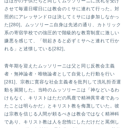
はほかの子供たちと同じくムッソリーニに洗礼を受け
させて毎週日曜日には教会のミサに連れて行った。対
照的にアレッサンドロは決してミサには参加しなかっ
た[280]。ムッソリーニ自身は先述の通り、カトリック
系の寄宿学校での強圧的で階級的な教育制度に激しい
嫌悪を感じて、「朝起きると必ずミサへと連れて行か
れる」と述懐している[282]。
青年期を迎えたムッソリーニは父と同じ反教会主義
者・無神論者・唯物論者として自覚した行動を行い
[281]、宗教に寛容な社会主義者を批判して洗礼拒否運
動を展開した。当時のムッソリーニは「神などいるわ
けもなく、キリストはただの馬鹿で精神異常者であっ
たことは明らかだ」とキリスト教を侮蔑していた。彼
は宗教を信じる人間が頼るべきは教会ではなく精神科
であり、キリスト教は人を怠惰にしただけだと罵倒し